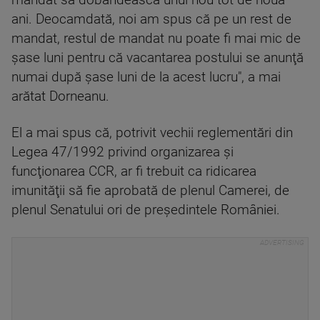
mandat să dobândească unul nou tot de nouă
ani. Deocamdată, noi am spus că pe un rest de
mandat, restul de mandat nu poate fi mai mic de
şase luni pentru că vacantarea postului se anunţă
numai după şase luni de la acest lucru", a mai
arătat Dorneanu.
El a mai spus că, potrivit vechii reglementări din
Legea 47/1992 privind organizarea şi
funcţionarea CCR, ar fi trebuit ca ridicarea
imunităţii să fie aprobată de plenul Camerei, de
plenul Senatului ori de preşedintele României.