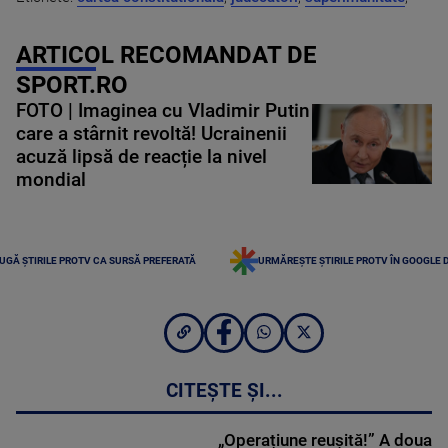
ARTICOL RECOMANDAT DE
SPORT.RO
FOTO | Imaginea cu Vladimir Putin
care a stârnit revoltă! Ucrainenii
acuză lipsă de reacție la nivel
mondial
UGĂ ȘTIRILE PROTV CA SURSĂ PREFERATĂ
URMĂREȘTE ȘTIRILE PROTV ÎN GOOGLE 
CITEȘTE ȘI...
„Operațiune reușită!” A doua