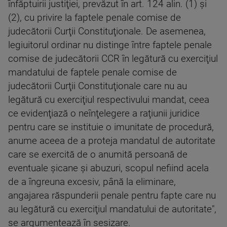
înfăptuirii justiţiei, prevăzut în art. 124 alin. (1) şi
(2), cu privire la faptele penale comise de
judecătorii Curţii Constituţionale. De asemenea,
legiuitorul ordinar nu distinge între faptele penale
comise de judecătorii CCR în legătură cu exerciţiul
mandatului de faptele penale comise de
judecătorii Curţii Constituţionale care nu au
legătură cu exerciţiul respectivului mandat, ceea
ce evidenţiază o neînţelegere a raţiunii juridice
pentru care se instituie o imunitate de procedură,
anume aceea de a proteja mandatul de autoritate
care se exercită de o anumită persoană de
eventuale şicane şi abuzuri, scopul nefiind acela
de a îngreuna excesiv, până la eliminare,
angajarea răspunderii penale pentru fapte care nu
au legătură cu exerciţiul mandatului de autoritate",
se argumentează în sesizare.