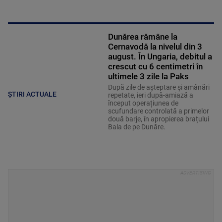
Dunărea rămâne la
Cernavodă la nivelul din 3
august. În Ungaria, debitul a
crescut cu 6 centimetri în
ultimele 3 zile la Paks
După zile de așteptare și amânări
ȘTIRI ACTUALE
repetate, ieri după-amiază a
început operațiunea de
scufundare controlată a primelor
două barje, în apropierea brațului
Bala de pe Dunăre.