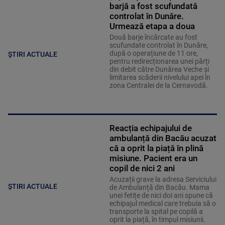
barjă a fost scufundată
controlat în Dunăre.
Urmează etapa a doua
Două barje încărcate au fost
scufundate controlat în Dunăre,
după o operațiune de 11 ore,
ȘTIRI ACTUALE
pentru redirecționarea unei părți
din debit către Dunărea Veche și
limitarea scăderii nivelului apei în
zona Centralei de la Cernavodă.
Reacția echipajului de
ambulanță din Bacău acuzat
că a oprit la piață în plină
misiune. Pacient era un
copil de nici 2 ani
Acuzații grave la adresa Serviciului
ȘTIRI ACTUALE
de Ambulanță din Bacău. Mama
unei fetițe de nici doi ani spune că
echipajul medical care trebuia să o
transporte la spital pe copilă a
oprit la piață, în timpul misiunii.