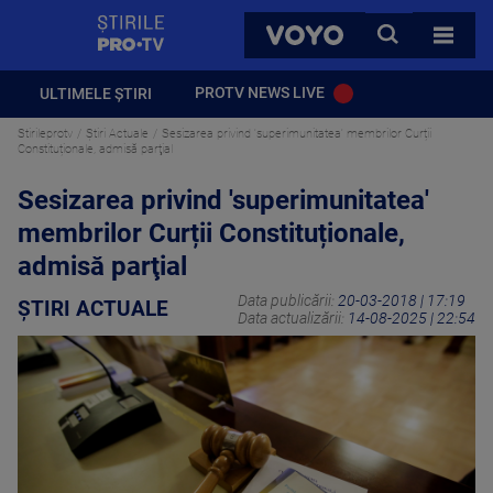
StirilePROTV
CAUTA
VOYO
TOATE 
PROTV NEWS LIVE
ULTIMELE ȘTIRI
Stirileprotv
Știri Actuale
Sesizarea privind 'superimunitatea' membrilor Curții
Constituționale, admisă parţial
Sesizarea privind 'superimunitatea'
membrilor Curții Constituționale,
admisă parţial
Data publicării:
20-03-2018 | 17:19
ȘTIRI ACTUALE
Data actualizării:
14-08-2025 | 22:54