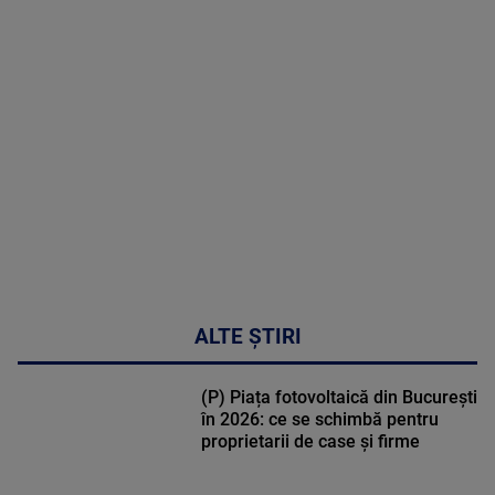
MAI
MULTE
DETALII
48:24
ALTE ȘTIRI
(P) Piața fotovoltaică din București
în 2026: ce se schimbă pentru
proprietarii de case și firme