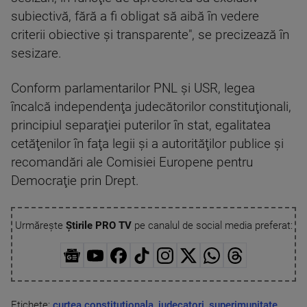
subiectivă, fără a fi obligat să aibă în vedere
criterii obiective şi transparente", se precizează în
sesizare.
Conform parlamentarilor PNL şi USR, legea
încalcă independenţa judecătorilor constituţionali,
principiul separaţiei puterilor în stat, egalitatea
cetăţenilor în faţa legii şi a autorităţilor publice şi
recomandări ale Comisiei Europene pentru
Democraţie prin Drept.
Urmărește
Știrile PRO TV
pe canalul de social media preferat:
Etichete:
curtea constitutionala
,
judecatori
,
superimunitate
,