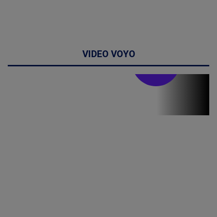
VIDEO VOYO
Stirile PRO TV
Stirile PRO
TV # 19.00 -
07 August
2026