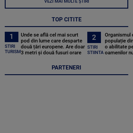
VEZI MAI MULTE ȘTIRI
TOP CITITE
Unde se află cel mai scurt
Organismul 
1
2
pod din lume care desparte
populație di
STIRI
două țări europene. Are doar
o abilitate p
STIRI
TURISM
3 metri și două fusuri orare
oamenilor nu
STIINTA
PARTENERI