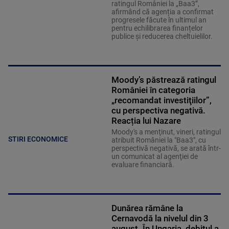
ratingul României la „Baa3”,
afirmând că agenția a confirmat
progresele făcute în ultimul an
pentru echilibrarea finanțelor
publice și reducerea cheltuielilor.
Moody’s păstrează ratingul
României în categoria
„recomandat investiţiilor”,
cu perspectiva negativă.
Reacția lui Nazare
Moody's a menţinut, vineri, ratingul
STIRI ECONOMICE
atribuit României la "Baa3", cu
perspectivă negativă, se arată într-
un comunicat al agenţiei de
evaluare financiară.
Dunărea rămâne la
Cernavodă la nivelul din 3
august. În Ungaria, debitul a