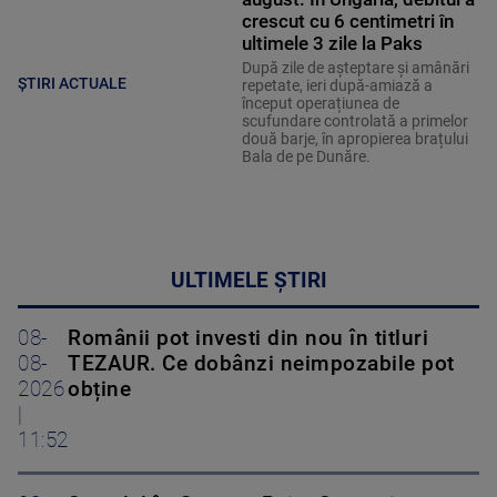
crescut cu 6 centimetri în
ultimele 3 zile la Paks
După zile de așteptare și amânări
ȘTIRI ACTUALE
repetate, ieri după-amiază a
început operațiunea de
scufundare controlată a primelor
două barje, în apropierea brațului
Bala de pe Dunăre.
ULTIMELE ȘTIRI
08-
Românii pot investi din nou în titluri
08-
TEZAUR. Ce dobânzi neimpozabile pot
2026
obține
|
11:52