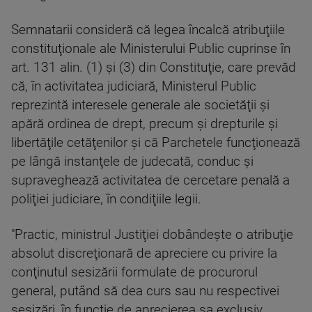
Semnatarii consideră că legea încalcă atribuţiile
constituţionale ale Ministerului Public cuprinse în
art. 131 alin. (1) şi (3) din Constituţie, care prevăd
că, în activitatea judiciară, Ministerul Public
reprezintă interesele generale ale societăţii şi
apără ordinea de drept, precum şi drepturile şi
libertăţile cetăţenilor şi că Parchetele funcţionează
pe lângă instanţele de judecată, conduc şi
supraveghează activitatea de cercetare penală a
poliţiei judiciare, în condiţiile legii.
"Practic, ministrul Justiţiei dobândeşte o atribuţie
absolut discreţionară de apreciere cu privire la
conţinutul sesizării formulate de procurorul
general, putând să dea curs sau nu respectivei
sesizări, în funcţie de aprecierea sa exclusiv