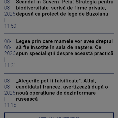
08-
Scandal în Guvern: Peiu: Strategia pentru
08-
biodiversitate, scrisă de firme private,
2026
depusă ca proiect de lege de Buzoianu
|
11:50
08-
Legea prin care mamele vor avea dreptul
08-
să fie însoțite în sala de naștere. Ce
2026
spun specialiștii despre această practică
|
11:31
08-
„Alegerile pot fi falsificate”. Attal,
08-
candidatul francez, avertizează după o
2026
nouă operațiune de dezinformare
|
rusească
11:15