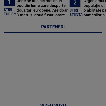
Unde se află cel mai scurt
Organismul 
1
2
pod din lume care desparte
populație di
STIRI
două țări europene. Are doar
o abilitate p
STIRI
TURISM
3 metri și două fusuri orare
oamenilor nu
STIINTA
PARTENERI
VIDEO VOYO