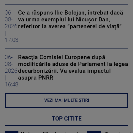
06-
Ce a răspuns Ilie Bolojan, întrebat dacă
08-
va urma exemplul lui Nicușor Dan,
2026
referitor la averea ”partenerei de viață”
|
17:03
06-
Reacția Comisiei Europene după
08-
modificările aduse de Parlament la legea
2026
decarbonizării. Va evalua impactul
|
asupra PNRR
16:48
VEZI MAI MULTE ȘTIRI
TOP CITITE