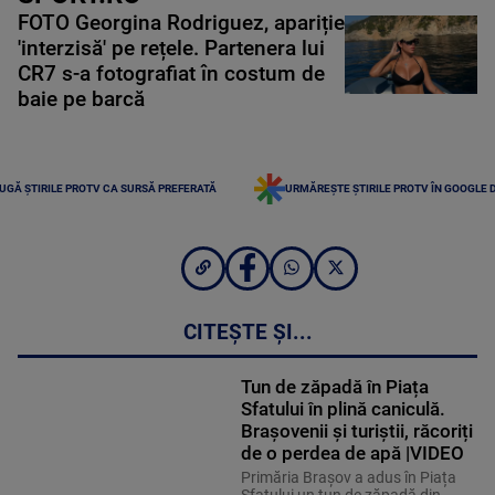
FOTO Georgina Rodriguez, apariție
'interzisă' pe rețele. Partenera lui
CR7 s-a fotografiat în costum de
baie pe barcă
UGĂ ȘTIRILE PROTV CA SURSĂ PREFERATĂ
URMĂREȘTE ȘTIRILE PROTV ÎN GOOGLE 
CITEȘTE ȘI...
Tun de zăpadă în Piața
Sfatului în plină caniculă.
Brașovenii și turiștii, răcoriți
de o perdea de apă |VIDEO
Primăria Brașov a adus în Piața
Sfatului un tun de zăpadă din