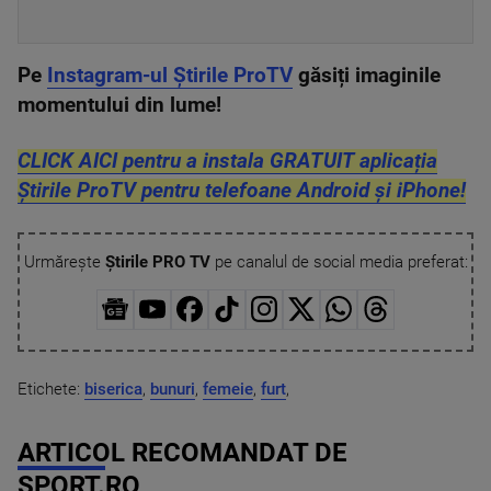
Pe
Instagram-ul Știrile ProTV
găsiți imaginile
momentului din lume!
CLICK AICI pentru a instala GRATUIT aplicația
Știrile ProTV pentru telefoane Android și iPhone!
Urmărește
Știrile PRO TV
pe canalul de social media preferat:
Etichete:
biserica
,
bunuri
,
femeie
,
furt
,
ARTICOL RECOMANDAT DE
SPORT.RO