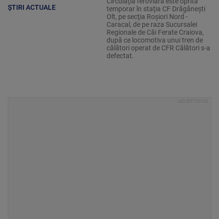
Circulaţia feroviară este oprită
ȘTIRI ACTUALE
temporar în staţia CF Drăgăneşti
Olt, pe secţia Roşiori Nord -
Caracal, de pe raza Sucursalei
Regionale de Căi Ferate Craiova,
după ce locomotiva unui tren de
călători operat de CFR Călători s-a
defectat.