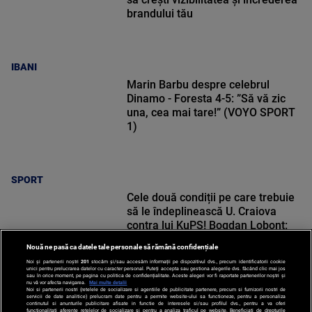
brandului tău
IBANI
Marin Barbu despre celebrul
Dinamo - Foresta 4-5: ”Să vă zic
una, cea mai tare!” (VOYO SPORT
1)
SPORT
Cele două condiții pe care trebuie
să le îndeplinească U. Craiova
contra lui KuPS! Bogdan Lobonț:
„Nu o să le fie ușor”
Nouă ne pasă ca datele tale personale să rămână confidențiale
Noi și partenerii noștri
201
stocăm și/sau accesăm informații pe dispozitivul dvs., precum identificatorii cookie
unici pentru prelucrarea datelor cu caracter personal. Puteți accepta sau gestiona alegerile dvs. făcând clic mai jos
sau în orice moment, pe pagina cu politica de confidențialitate. Aceste alegeri vor fi raportate partenerilor noștri și
nu vă vor afecta navigarea.
Mai multe detalii
Noi si partenerii nostri (retelele de socializare si agentiile de publicitate partenere, precum si furnizorii nostri de
SPORT
servicii de date analitice) prelucram date pentru a permite website-ului sa functioneze, pentru a personaliza
continutul si anunturile publicitare afisate in functie de interesele si/sau profilul dvs., pentru a va oferi
functionalitati aferente retelelor de socializare si pentru a analiza traficul pe website. Beneficiati de drepturile