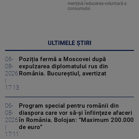
mențină reducerea voluntară a
consumului.
ULTIMELE ȘTIRI
06-
Poziția fermă a Moscovei după
08-
expulzarea diplomatului rus din
2026
România. Bucureștiul, avertizat
|
17:13
06-
Program special pentru românii din
08-
diaspora care vor să-şi înfiinţeze afaceri
2026
în România. Bolojan: ”Maximum 200.000
|
de euro”
17:11