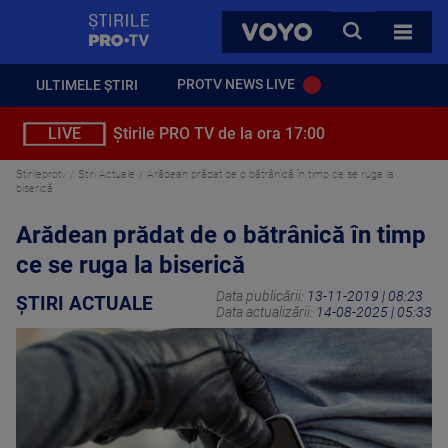
StirilePROTV
CAUTA
VOYO
TOATE 
PROTV NEWS LIVE
ULTIMELE ȘTIRI
LIVE
Știrile PRO TV de la ora 17:00
Stirileprotv
Știri Actuale
Arădean prădat de o bătrânică în timp ce se ruga la
biserică
Arădean prădat de o bătrânică în timp
ce se ruga la biserică
Data publicării:
13-11-2019 | 08:23
ȘTIRI ACTUALE
Data actualizării:
14-08-2025 | 05:33