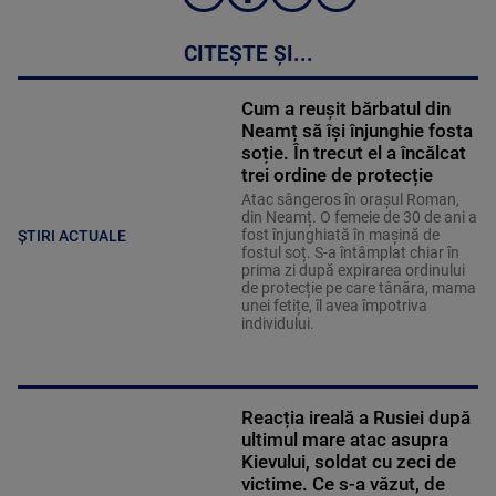
CITEȘTE ȘI...
Cum a reușit bărbatul din
Neamț să își înjunghie fosta
soție. În trecut el a încălcat
trei ordine de protecție
Atac sângeros în orașul Roman,
din Neamț. O femeie de 30 de ani a
fost înjunghiată în mașină de
ȘTIRI ACTUALE
fostul soț. S-a întâmplat chiar în
prima zi după expirarea ordinului
de protecție pe care tânăra, mama
unei fetițe, îl avea împotriva
individului.
Reacția ireală a Rusiei după
ultimul mare atac asupra
Kievului, soldat cu zeci de
victime. Ce s-a văzut, de