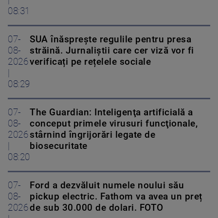
08:31
07-
SUA înăsprește regulile pentru presa
08-
străină. Jurnaliștii care cer viză vor fi
2026
verificați pe rețelele sociale
|
08:29
07-
The Guardian: Inteligenţa artificială a
08-
conceput primele virusuri funcţionale,
2026
stârnind îngrijorări legate de
|
biosecuritate
08:20
07-
Ford a dezvăluit numele noului său
08-
pickup electric. Fathom va avea un preț
2026
de sub 30.000 de dolari. FOTO