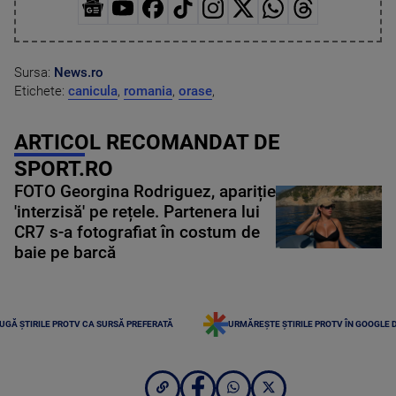
Sursa:
News.ro
Etichete:
canicula
,
romania
,
orase
,
ARTICOL RECOMANDAT DE
SPORT.RO
FOTO Georgina Rodriguez, apariție
'interzisă' pe rețele. Partenera lui
CR7 s-a fotografiat în costum de
baie pe barcă
UGĂ ȘTIRILE PROTV CA SURSĂ PREFERATĂ
URMĂREȘTE ȘTIRILE PROTV ÎN GOOGLE 