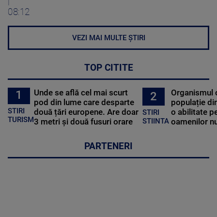
|
08:12
VEZI MAI MULTE ȘTIRI
TOP CITITE
Unde se află cel mai scurt
Organismul 
1
2
pod din lume care desparte
populație di
STIRI
două țări europene. Are doar
o abilitate p
STIRI
TURISM
3 metri și două fusuri orare
oamenilor nu
STIINTA
PARTENERI