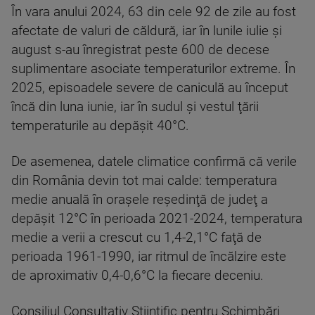
În vara anului 2024, 63 din cele 92 de zile au fost
afectate de valuri de căldură, iar în lunile iulie şi
august s-au înregistrat peste 600 de decese
suplimentare asociate temperaturilor extreme. În
2025, episoadele severe de caniculă au început
încă din luna iunie, iar în sudul şi vestul ţării
temperaturile au depăşit 40°C.
De asemenea, datele climatice confirmă că verile
din România devin tot mai calde: temperatura
medie anuală în oraşele reşedinţă de judeţ a
depăşit 12°C în perioada 2021-2024, temperatura
medie a verii a crescut cu 1,4-2,1°C faţă de
perioada 1961-1990, iar ritmul de încălzire este
de aproximativ 0,4-0,6°C la fiecare deceniu.
Consiliul Consultativ Ştiinţific pentru Schimbări