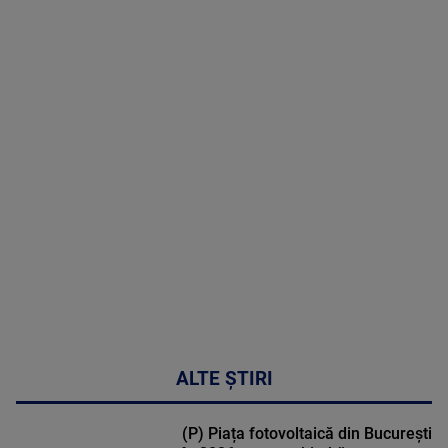
06 August
2026
MAI
MULTE
DETALII
47:43
ALTE ȘTIRI
(P) Piața fotovoltaică din București