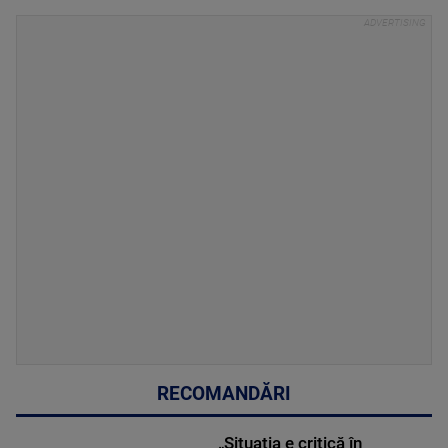
RECOMANDĂRI
„Situația e critică în