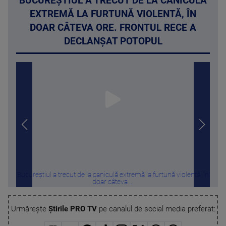
BUCUREȘTIUL A TRECUT DE LA CANICULĂ
EXTREMĂ LA FURTUNĂ VIOLENTĂ, ÎN
DOAR CÂTEVA ORE. FRONTUL RECE A
DECLANȘAT POTOPUL
Bucureștiul a trecut de la caniculă extremă la furtună violentă, în
Vrem
doar câteva ...
Urmărește
Știrile PRO TV
pe canalul de social media preferat: