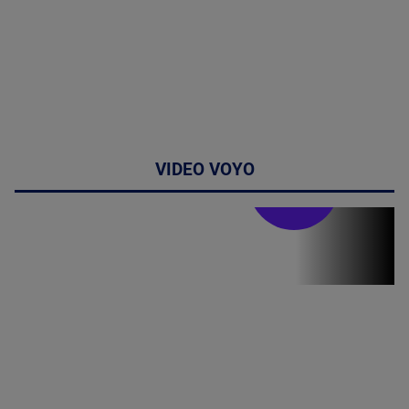
VIDEO VOYO
Stirile PRO TV
Stirile PRO
TV # 19.00 -