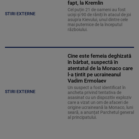
fapt, la Kremlin
Cel puțin 21 de oameni au fost
STIRI EXTERNE
uciși și 90 de răniți în atacul de joi
asupra Kievului, unul dintre cele
mai puternice de la începutul
războiului.
Cine este femeia deghizată
în bărbat, suspectă în
atentatul de la Monaco care
l-a țintit pe ucraineanul
Vadim Ermolaev
Un suspect a fost identificat în
STIRI EXTERNE
ancheta privind tentativa de
asasinat cu un dispozitiv exploziv
care a vizat un om de afaceri de
origine ucraineană la Monaco, luni
seară, a anunțat Parchetul general
al principatului.