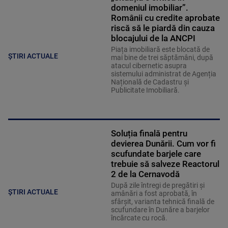
domeniul imobiliar”.
Românii cu credite aprobate
riscă să le piardă din cauza
blocajului de la ANCPI
Piața imobiliară este blocată de
ȘTIRI ACTUALE
mai bine de trei săptămâni, după
atacul cibernetic asupra
sistemului administrat de Agenția
Națională de Cadastru și
Publicitate Imobiliară.
Soluția finală pentru
devierea Dunării. Cum vor fi
scufundate barjele care
trebuie să salveze Reactorul
2 de la Cernavodă
După zile întregi de pregătiri și
ȘTIRI ACTUALE
amânări a fost aprobată, în
sfârșit, varianta tehnică finală de
scufundare în Dunăre a barjelor
încărcate cu rocă.