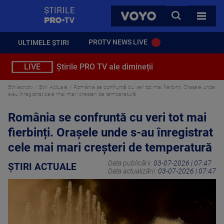
StirilePROTV
CAUTA
VOYO
TOATE 
PROTV NEWS LIVE
ULTIMELE ȘTIRI
LIVE
Știrile PRO TV ale dimineții
Stirileprotv
Știri Actuale
România se confruntă cu veri tot mai fierbinți. Orașele unde
s-au înregistrat cele mai mari creşteri de temperatură
România se confruntă cu veri tot mai
fierbinți. Orașele unde s-au înregistrat
cele mai mari creşteri de temperatură
Data publicării:
03-07-2026 | 07:47
ȘTIRI ACTUALE
Data actualizării:
03-07-2026 | 07:47