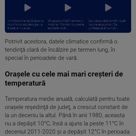
Un motociclist de 23 de ani a
„Situația e critică în domeniul
De unde au tăiat românii după
murit într-un accident grav la
imobiliar”. Românii cu credite
valurile de scumpiri. De
Suceava. Nu avea ...
aprobate riscă ...
jumătate de an pun tot ...
Potrivit acestora, datele climatice confirmă o
tendinţă clară de încălzire pe termen lung, în
special în perioadele de vară.
Orașele cu cele mai mari creșteri de
temperatură
Temperatura medie anuală, calculată pentru toate
oraşele reşedinţă de judeţ, a crescut constant de
la un deceniu la altul. Până în anii 1980, aceasta
nu a depăşit 10°C, însă a ajuns la peste 11°C în
deceniul 2011-2020 şi a depăşit 12°C în perioada