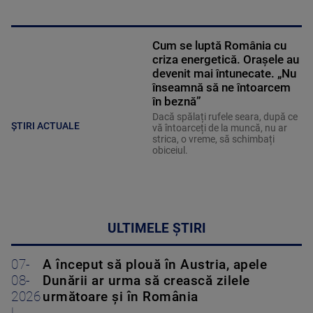
Cum se luptă România cu
criza energetică. Orașele au
devenit mai întunecate. „Nu
înseamnă să ne întoarcem
în beznă”
Dacă spălați rufele seara, după ce
ȘTIRI ACTUALE
vă întoarceți de la muncă, nu ar
strica, o vreme, să schimbați
obiceiul.
ULTIMELE ȘTIRI
07-
A început să plouă în Austria, apele
08-
Dunării ar urma să crească zilele
2026
următoare și în România
|