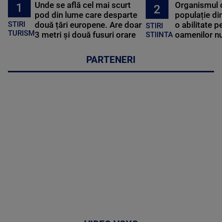
Unde se află cel mai scurt
Organismul 
1
2
pod din lume care desparte
populație di
STIRI
două țări europene. Are doar
o abilitate p
STIRI
TURISM
3 metri și două fusuri orare
oamenilor nu
STIINTA
PARTENERI