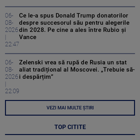
06-
Ce le-a spus Donald Trump donatorilor
08-
despre succesorul său pentru alegerile
2026
din 2028. Pe cine a ales între Rubio și
|
Vance
22:47
06-
Zelenski vrea să rupă de Rusia un stat
08-
aliat tradițional al Moscovei. „Trebuie să-
2026
i despărțim”
|
22:09
VEZI MAI MULTE ȘTIRI
TOP CITITE