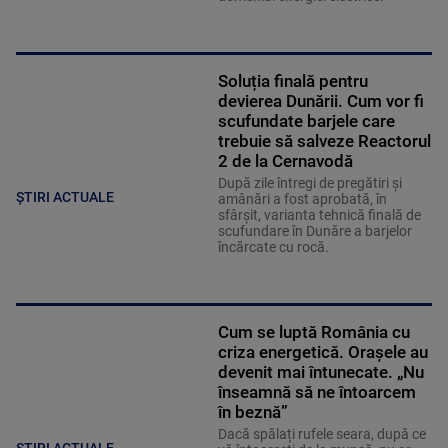
Soluția finală pentru
devierea Dunării. Cum vor fi
scufundate barjele care
trebuie să salveze Reactorul
2 de la Cernavodă
După zile întregi de pregătiri și
ȘTIRI ACTUALE
amânări a fost aprobată, în
sfârșit, varianta tehnică finală de
scufundare în Dunăre a barjelor
încărcate cu rocă.
Cum se luptă România cu
criza energetică. Orașele au
devenit mai întunecate. „Nu
înseamnă să ne întoarcem
în beznă”
Dacă spălați rufele seara, după ce
ȘTIRI ACTUALE