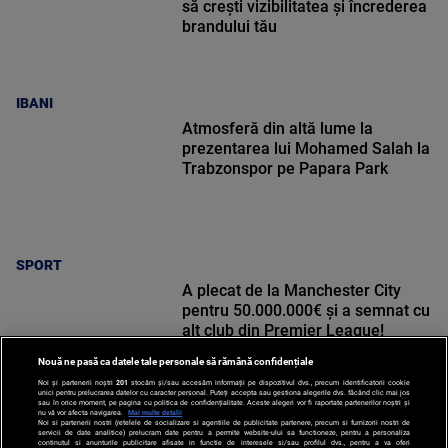
să crești vizibilitatea și încrederea
brandului tău
IBANI
Atmosferă din altă lume la
prezentarea lui Mohamed Salah la
Trabzonspor pe Papara Park
SPORT
A plecat de la Manchester City
pentru 50.000.000€ și a semnat cu
alt club din Premier League!
Nouă ne pasă ca datele tale personale să rămână confidențiale
Noi și partenerii noștri
201
stocăm și/sau accesăm informații pe dispozitivul dvs., precum identificatorii cookie
unici pentru prelucrarea datelor cu caracter personal. Puteți accepta sau gestiona alegerile dvs. făcând clic mai jos
sau în orice moment, pe pagina cu politica de confidențialitate. Aceste alegeri vor fi raportate partenerilor noștri și
nu vă vor afecta navigarea.
Mai multe detalii
Noi si partenerii nostri (retelele de socializare si agentiile de publicitate partenere, precum si furnizorii nostri de
SPORT
servicii de date analitice) prelucram date pentru a permite website-ului sa functioneze, pentru a personaliza
continutul si anunturile publicitare afisate in functie de interesele si/sau profilul dvs., pentru a va oferi