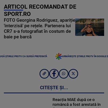
ARTICOL RECOMANDAT DE
SPORT.RO
FOTO Georgina Rodriguez, apariție
'interzisă' pe rețele. Partenera lui
CR7 s-a fotografiat în costum de
baie pe barcă
UGĂ ȘTIRILE PROTV CA SURSĂ PREFERATĂ
URMĂREȘTE ȘTIRILE PROTV ÎN GOOGLE 
CITEȘTE ȘI...
Reacția MAE după ce o
româncă a fost arestată în