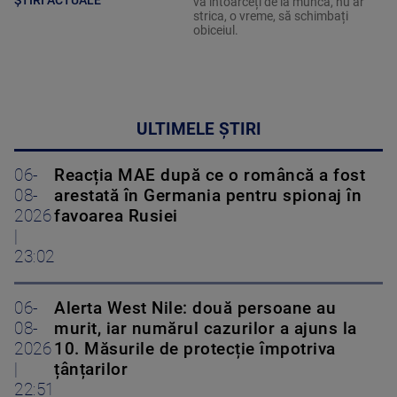
vă întoarceți de la muncă, nu ar
strica, o vreme, să schimbați
obiceiul.
ULTIMELE ȘTIRI
06-
Reacția MAE după ce o româncă a fost
08-
arestată în Germania pentru spionaj în
2026
favoarea Rusiei
|
23:02
06-
Alerta West Nile: două persoane au
08-
murit, iar numărul cazurilor a ajuns la
2026
10. Măsurile de protecție împotriva
|
țânțarilor
22:51