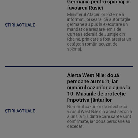
Germania pentru spionaj în
favoarea Rusiei
Ministerul Afacerilor Externe a
informat, joi seara, că autorităţile
germane au pus în executare un
ȘTIRI ACTUALE
mandat de arestare, emis de
Curtea Federală de Justiţie din
Rheine, prin care a fost arestat un
cetăţean român acuzat de
spionaj.
Alerta West Nile: două
persoane au murit, iar
numărul cazurilor a ajuns la
10. Măsurile de protecție
împotriva țânțarilor
Numărul cazurilor de infecție cu
ȘTIRI ACTUALE
virusul West Nile din acest sezon a
ajuns la 10, dintre care șapte sunt
confirmate, iar două persoane au
decedat.