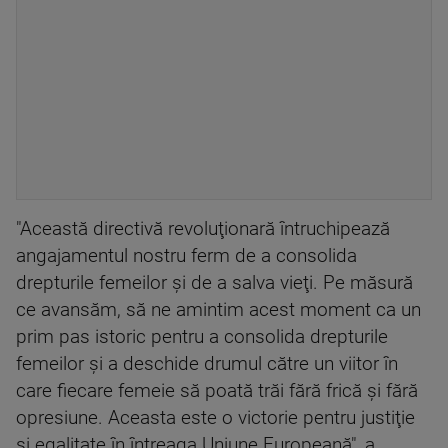
"Această directivă revoluţionară întruchipează
angajamentul nostru ferm de a consolida
drepturile femeilor şi de a salva vieţi. Pe măsură
ce avansăm, să ne amintim acest moment ca un
prim pas istoric pentru a consolida drepturile
femeilor şi a deschide drumul către un viitor în
care fiecare femeie să poată trăi fără frică şi fără
opresiune. Aceasta este o victorie pentru justiţie
şi egalitate în întreaga Uniune Europeană", a