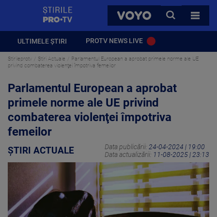
StirilePROTV
CAUTA
VOYO
TOATE 
PROTV NEWS LIVE
ULTIMELE ȘTIRI
Stirileprotv
Știri Actuale
Parlamentul European a aprobat primele norme ale UE
privind combaterea violenţei împotriva femeilor
Parlamentul European a aprobat
primele norme ale UE privind
combaterea violenţei împotriva
femeilor
Data publicării:
24-04-2024 | 19:00
ȘTIRI ACTUALE
Data actualizării:
11-08-2025 | 23:13