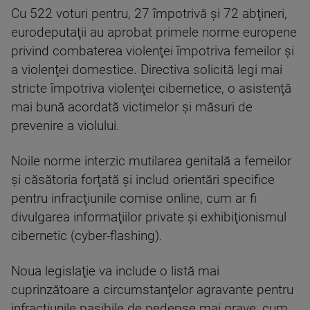
Cu 522 voturi pentru, 27 împotrivă şi 72 abţineri,
eurodeputaţii au aprobat primele norme europene
privind combaterea violenţei împotriva femeilor şi
a violenţei domestice. Directiva solicită legi mai
stricte împotriva violenţei cibernetice, o asistenţă
mai bună acordată victimelor şi măsuri de
prevenire a violului.
Noile norme interzic mutilarea genitală a femeilor
şi căsătoria forţată şi includ orientări specifice
pentru infracţiunile comise online, cum ar fi
divulgarea informaţiilor private şi exhibiţionismul
cibernetic (cyber-flashing).
Noua legislaţie va include o listă mai
cuprinzătoare a circumstanţelor agravante pentru
infracţiunile pasibile de pedepse mai grave, cum