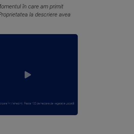
Momentul în care am primit
 Proprietatea la descriere avea
loare în Mehedinți. Peste 100 de hectare de vegetație uscată