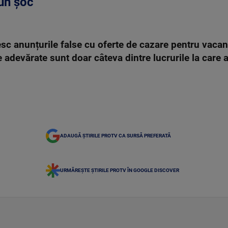
 un șoc
sc anunțurile false cu oferte de cazare pentru vacanță
adevărate sunt doar câteva dintre lucrurile la care a
ADAUGĂ ȘTIRILE PROTV CA SURSĂ PREFERATĂ
URMĂREȘTE ȘTIRILE PROTV ÎN GOOGLE DISCOVER