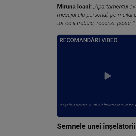
Miruna Ioani:
„Apartamentul av
mesajul ăla personal, pe mailul p
tot ce îi trebuie, recenzii peste 
RECOMANDĂRI VIDEO
Sting a făcut spectacol la Untold, în fața a zeci de mii de fani. Art
Semnele unei înșelătorii