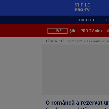
StirilePROTV
TOP CITITE
U
LIVE
Știrile PRO TV ale dimi
Stirileprotv
Stiri Turism
O româncă a rezervat un apa
O româncă a rezervat un