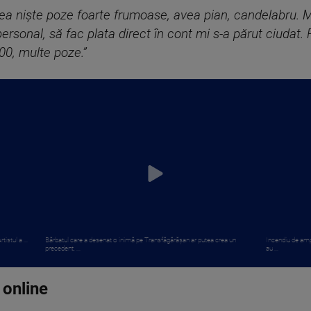
ea niște poze foarte frumoase, avea pian, candelabru. 
ersonal, să fac plata direct în cont mi s-a părut ciudat.
100, multe poze.”
istul a ...
Bărbatul care a desenat o inimă pe Transfăgărășan ar putea crea un
Incendiu de amp
precedent. ...
au ...
 online