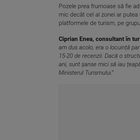
Pozele prea frumoase să fie adevă
mic decât cel al zonei ar putea 
platformele de turism, pe grup
Ciprian Enea, consultant în tu
am dus acolo, era o locuință par
15-20 de recenzii. Dacă o structu
ani, sunt șanse mici să iau țea
Ministerul Turismului.”