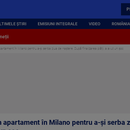
P
LTIMELE ȘTIRI
EMISIUNI INTEGRALE
VIDEO
ROMÂNIA,
neții
rtament în Milano pentru a-și serba ziua de naștere. După finalizarea plății, a avut un șoc
 apartament în Milano pentru a-și serba 