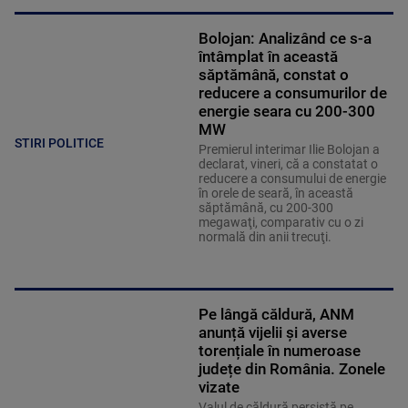
Bolojan: Analizând ce s-a
întâmplat în această
săptămână, constat o
reducere a consumurilor de
energie seara cu 200-300
MW
STIRI POLITICE
Premierul interimar Ilie Bolojan a
declarat, vineri, că a constatat o
reducere a consumului de energie
în orele de seară, în această
săptămână, cu 200-300
megawaţi, comparativ cu o zi
normală din anii trecuţi.
Pe lângă căldură, ANM
anunță vijelii și averse
torențiale în numeroase
județe din România. Zonele
vizate
Valul de căldură persistă pe