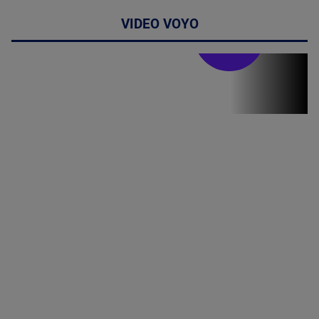
VIDEO VOYO
Doctor de
bine
(P) Terapia
hormonală în
menopauză
poate
corecta
sindromul