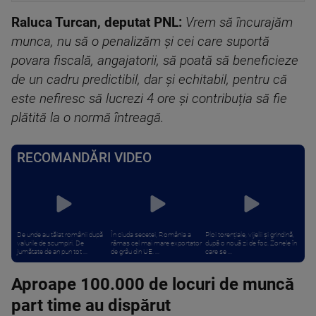
Raluca Turcan, deputat PNL:
Vrem să încurajăm
munca, nu să o penalizăm și cei care suportă
povara fiscală, angajatorii, să poată să beneficieze
de un cadru predictibil, dar și echitabil, pentru că
este nefiresc să lucrezi 4 ore și contribuția să fie
plătită la o normă întreagă.
RECOMANDĂRI VIDEO
De unde au tăiat românii după
În ciuda secetei, România a
Ploi torențiale, vijelii și grindină,
valurile de scumpiri. De
rămas cel mai mare exportator
după o nouă zi de foc. Zonele în
jumătate de an pun tot ...
de grâu din UE. ...
care se ...
Aproape 100.000 de locuri de muncă
part time au dispărut