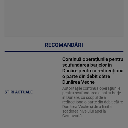
RECOMANDĂRI
Continuă operațiunile pentru
scufundarea barjelor în
Dunăre pentru a redirecționa
o parte din debit către
Dunărea Veche
Autoritățile continuă operațiunile
ȘTIRI ACTUALE
pentru scufundarea a patru barje
în Dunăre, cu scopul de a
redirecționa o parte din debit către
Dunărea Veche și de a limita
scăderea nivelului apei la
Cernavodă.