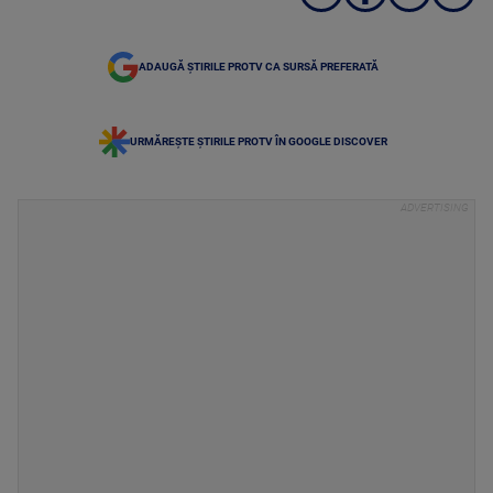
ADAUGĂ ȘTIRILE PROTV CA SURSĂ PREFERATĂ
URMĂREȘTE ȘTIRILE PROTV ÎN GOOGLE DISCOVER