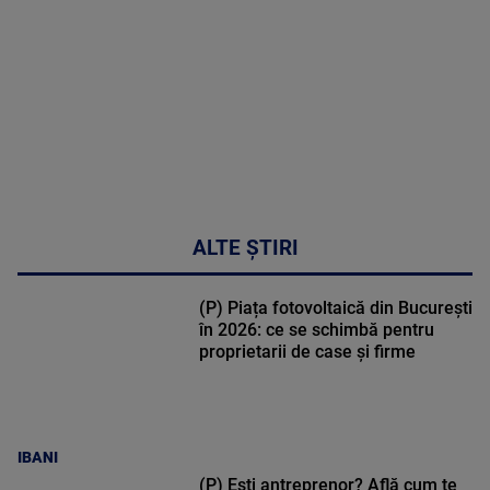
cardio-
metabolic
MAI
MULTE
DETALII
17:46
ALTE ȘTIRI
(P) Piața fotovoltaică din București
în 2026: ce se schimbă pentru
proprietarii de case și firme
IBANI
(P) Ești antreprenor? Află cum te