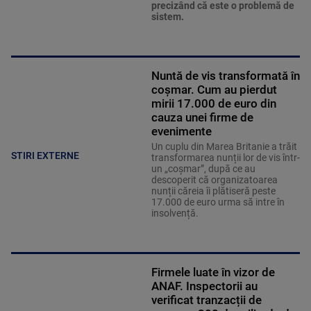
precizând că este o problemă de
sistem.
Nuntă de vis transformată în
coșmar. Cum au pierdut
mirii 17.000 de euro din
cauza unei firme de
evenimente
Un cuplu din Marea Britanie a trăit
STIRI EXTERNE
transformarea nunții lor de vis într-
un „coșmar”, după ce au
descoperit că organizatoarea
nunții căreia îi plătiseră peste
17.000 de euro urma să intre în
insolvență.
Firmele luate în vizor de
ANAF. Inspectorii au
verificat tranzacții de