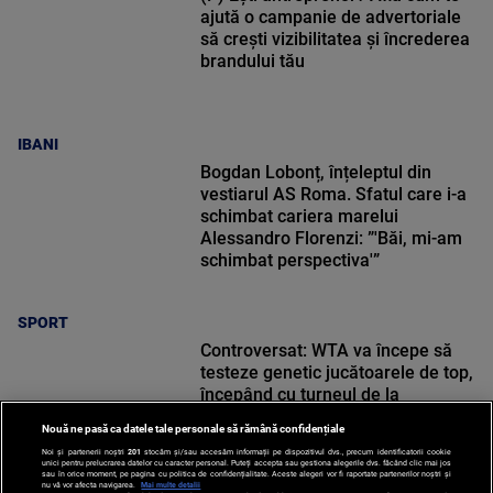
ajută o campanie de advertoriale
să crești vizibilitatea și încrederea
brandului tău
IBANI
Bogdan Lobonț, înțeleptul din
vestiarul AS Roma. Sfatul care i-a
schimbat cariera marelui
Alessandro Florenzi: ”'Băi, mi-am
schimbat perspectiva'”
SPORT
Controversat: WTA va începe să
testeze genetic jucătoarele de top,
începând cu turneul de la
Cincinnati
Nouă ne pasă ca datele tale personale să rămână confidențiale
Noi și partenerii noștri
201
stocăm și/sau accesăm informații pe dispozitivul dvs., precum identificatorii cookie
unici pentru prelucrarea datelor cu caracter personal. Puteți accepta sau gestiona alegerile dvs. făcând clic mai jos
sau în orice moment, pe pagina cu politica de confidențialitate. Aceste alegeri vor fi raportate partenerilor noștri și
nu vă vor afecta navigarea.
Mai multe detalii