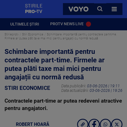
StirilePROTV
CAUTA
VOYO
TOATE 
PROTV NEWS LIVE
ULTIMELE ȘTIRI
Stirileprotv
Stiri Economice
Schimbare importantă pentru contractele part-time.
Firmele ar putea plăti taxe mai mici pentru angajații cu normă redusă
Schimbare importantă pentru
contractele part-time. Firmele ar
putea plăti taxe mai mici pentru
angajații cu normă redusă
Data publicării:
03-06-2026 | 19:11
STIRI ECONOMICE
Data actualizării:
03-06-2026 | 19:26
Contractele part-time ar putea redeveni atractive
pentru angajatori.
ROBERT HOARĂ