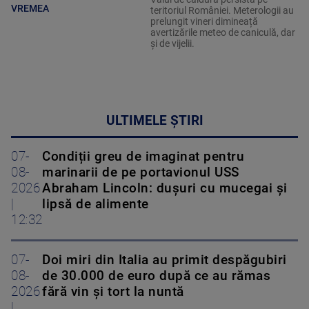
VREMEA
teritoriul României. Meterologii au
prelungit vineri dimineață
avertizările meteo de caniculă, dar
și de vijelii.
ULTIMELE ȘTIRI
07-
Condiții greu de imaginat pentru
08-
marinarii de pe portavionul USS
2026
Abraham Lincoln: dușuri cu mucegai și
|
lipsă de alimente
12:32
07-
Doi miri din Italia au primit despăgubiri
08-
de 30.000 de euro după ce au rămas
2026
fără vin și tort la nuntă
|