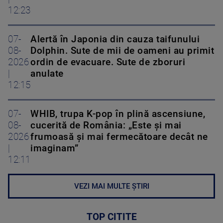
12:23
07-
Alertă în Japonia din cauza taifunului
08-
Dolphin. Sute de mii de oameni au primit
2026
ordin de evacuare. Sute de zboruri
|
anulate
12:15
07-
WHIB, trupa K-pop în plină ascensiune,
08-
cucerită de România: „Este și mai
2026
frumoasă și mai fermecătoare decât ne
|
imaginam”
12:11
VEZI MAI MULTE ȘTIRI
TOP CITITE