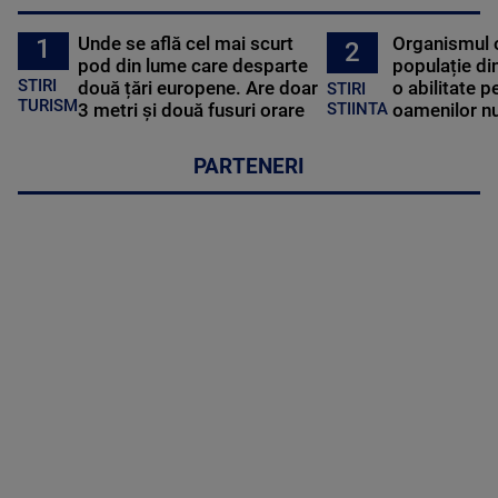
Unde se află cel mai scurt
Organismul 
1
2
pod din lume care desparte
populație di
STIRI
două țări europene. Are doar
o abilitate p
STIRI
TURISM
3 metri și două fusuri orare
oamenilor nu
STIINTA
PARTENERI