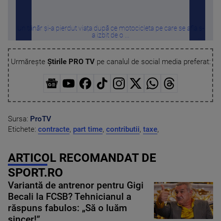
Un tânăr și-a pierdut viața după ce motocicleta pe care se afla s-
De u
a izbit de o ...
Urmărește
Știrile PRO TV
pe canalul de social media preferat:
Sursa:
ProTV
Etichete:
contracte
,
part time
,
contributii
,
taxe
,
ARTICOL RECOMANDAT DE
SPORT.RO
Variantă de antrenor pentru Gigi
Becali la FCSB? Tehnicianul a
răspuns fabulos: „Să o luăm
sincer!”