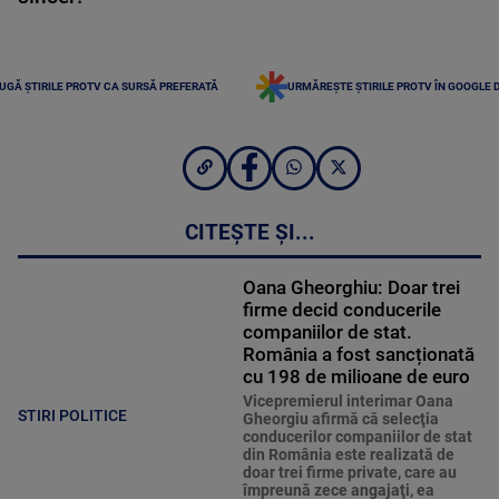
UGĂ ȘTIRILE PROTV CA SURSĂ PREFERATĂ
URMĂREȘTE ȘTIRILE PROTV ÎN GOOGLE 
CITEȘTE ȘI...
Oana Gheorghiu: Doar trei
firme decid conducerile
companiilor de stat.
România a fost sancționată
cu 198 de milioane de euro
Vicepremierul interimar Oana
STIRI POLITICE
Gheorgiu afirmă că selecţia
conducerilor companiilor de stat
din România este realizată de
doar trei firme private, care au
împreună zece angajaţi, ea