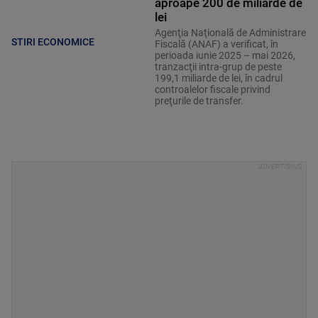
aproape 200 de miliarde de
lei
Agenţia Naţională de Administrare
STIRI ECONOMICE
Fiscală (ANAF) a verificat, în
perioada iunie 2025 – mai 2026,
tranzacţii intra-grup de peste
199,1 miliarde de lei, în cadrul
controalelor fiscale privind
preţurile de transfer.