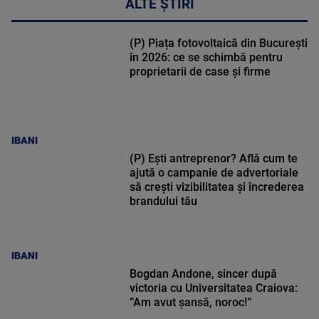
ALTE ȘTIRI
(P) Piața fotovoltaică din București
în 2026: ce se schimbă pentru
proprietarii de case și firme
IBANI
(P) Ești antreprenor? Află cum te
ajută o campanie de advertoriale
să crești vizibilitatea și încrederea
brandului tău
IBANI
Bogdan Andone, sincer după
victoria cu Universitatea Craiova:
”Am avut șansă, noroc!”