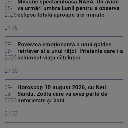
09-
Misiune spectaculoasă NASA. Un avion
08-
va urmări umbra Lunii pentru a observa
2026
eclipsa totală aproape trei minute
|
21:46
09-
Povestea emoționantă a unui golden
08-
retriever și a unui rățoi. Prietenia care i-a
2026
schimbat viața cățelușei
|
21:35
09-
Horoscop 10 august 2026, cu Neti
08-
Sandu. Zodia care va avea parte de
2026
notorietate și bani
|
21:32