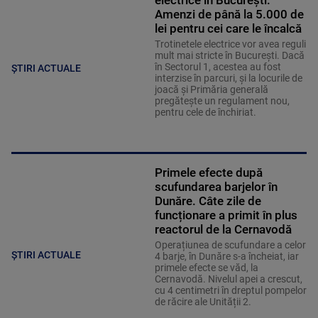
electrice în București.
Amenzi de până la 5.000 de
lei pentru cei care le încalcă
Trotinetele electrice vor avea reguli
mult mai stricte în București. Dacă
în Sectorul 1, acestea au fost
ȘTIRI ACTUALE
interzise în parcuri, și la locurile de
joacă și Primăria generală
pregătește un regulament nou,
pentru cele de închiriat.
Primele efecte după
scufundarea barjelor în
Dunăre. Câte zile de
funcționare a primit în plus
reactorul de la Cernavodă
Operațiunea de scufundare a celor
ȘTIRI ACTUALE
4 barje, în Dunăre s-a încheiat, iar
primele efecte se văd, la
Cernavodă. Nivelul apei a crescut,
cu 4 centimetri în dreptul pompelor
de răcire ale Unității 2.