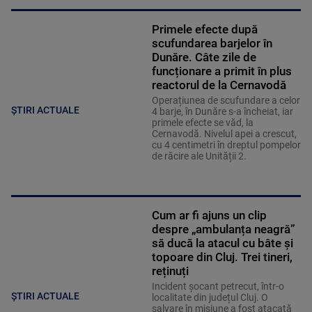
Primele efecte după
scufundarea barjelor în
Dunăre. Câte zile de
funcționare a primit în plus
reactorul de la Cernavodă
Operațiunea de scufundare a celor
ȘTIRI ACTUALE
4 barje, în Dunăre s-a încheiat, iar
primele efecte se văd, la
Cernavodă. Nivelul apei a crescut,
cu 4 centimetri în dreptul pompelor
de răcire ale Unității 2.
Cum ar fi ajuns un clip
despre „ambulanța neagră”
să ducă la atacul cu bâte și
topoare din Cluj. Trei tineri,
reținuți
Incident șocant petrecut, într-o
ȘTIRI ACTUALE
localitate din județul Cluj. O
salvare în misiune a fost atacată