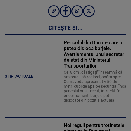
CITEȘTE ȘI...
Pericolul din Dunăre care ar
putea disloca barjele.
Avertismentul unui secretar
de stat din Ministerul
Transporturilor
Cei 8 cm „câştigaţi” înseamnă că
ȘTIRI ACTUALE
am reuşit să redirecţionăm spre
Cernavodă aproximativ 50 de
metri cubi de apă pe secundă. Însă
pericolul nu a trecut, întrucât, în
orice moment, barjele pot fi
dislocate din poziţia actuală.
Noi reguli pentru trotinetele