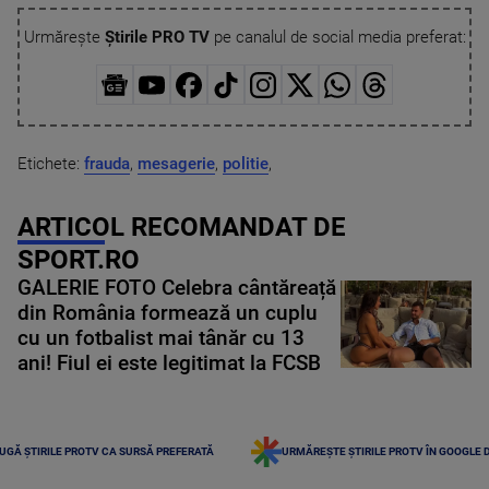
Urmărește
Știrile PRO TV
pe canalul de social media preferat:
Etichete:
frauda
,
mesagerie
,
politie
,
ARTICOL RECOMANDAT DE
SPORT.RO
GALERIE FOTO Celebra cântăreață
din România formează un cuplu
cu un fotbalist mai tânăr cu 13
ani! Fiul ei este legitimat la FCSB
UGĂ ȘTIRILE PROTV CA SURSĂ PREFERATĂ
URMĂREȘTE ȘTIRILE PROTV ÎN GOOGLE 