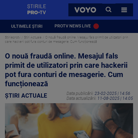
StirilePROTV
CAUTA
VOYO
TOATE 
PROTV NEWS LIVE
ULTIMELE ȘTIRI
Stirileprotv
Știri Actuale
O nouă fraudă online. Mesajul fals primit de utilizatori prin
care hackerii pot fura conturi de mesagerie. Cum funcționează
O nouă fraudă online. Mesajul fals
primit de utilizatori prin care hackerii
pot fura conturi de mesagerie. Cum
funcționează
Data publicării:
23-02-2025 | 14:56
ȘTIRI ACTUALE
Data actualizării:
11-08-2025 | 14:05