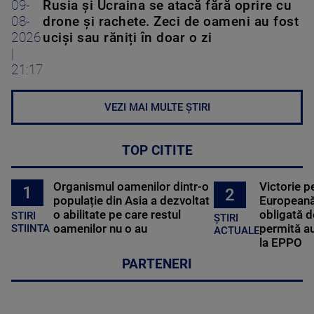
09-
Rusia și Ucraina se atacă fără oprire cu
08-
drone și rachete. Zeci de oameni au fost
2026
uciși sau răniți în doar o zi
|
21:17
VEZI MAI MULTE ȘTIRI
TOP CITITE
Organismul oamenilor dintr-o
Victorie p
1
2
populație din Asia a dezvoltat
Europeană
o abilitate pe care restul
obligată d
STIRI
ȘTIRI
oamenilor nu o au
permită au
STIINTA
ACTUALE
la EPPO
PARTENERI