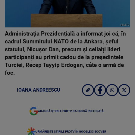
PROTV
Administrația Prezidențială a informat joi că, în
cadrul Summitului NATO de la Ankara, șeful
statului, Nicușor Dan, precum și ceilalți lideri
participanți au primit cadou de la președintele
Turciei, Recep Tayyip Erdogan, câte o armă de
foc.
IOANA ANDREESCU
ADAUGĂ ȘTIRILE PROTV CA SURSĂ PREFERATĂ
URMĂREȘTE ȘTIRILE PROTV ÎN GOOGLE DISCOVER