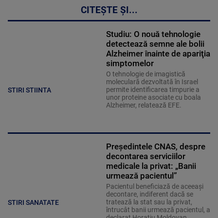
CITEȘTE ȘI...
Studiu: O nouă tehnologie
detectează semne ale bolii
Alzheimer înainte de apariţia
simptomelor
O tehnologie de imagistică
moleculară dezvoltată în Israel
permite identificarea timpurie a
STIRI STIINTA
unor proteine asociate cu boala
Alzheimer, relatează EFE.
Președintele CNAS, despre
decontarea serviciilor
medicale la privat: „Banii
urmează pacientul”
Pacientul beneficiază de aceeași
decontare, indiferent dacă se
tratează la stat sau la privat,
STIRI SANATATE
întrucât banii urmează pacientul, a
declarat Horațiu Moldovan,