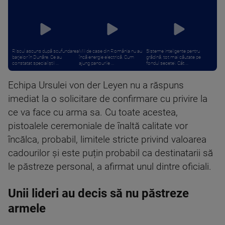
Riscul ascuns după scufundarea
Mii de case din România nu au
Sisteme inteligente pentru
barjelor în Dunăre. Ce au
încă energie electrică. Cum
grădină, tot mai căutate pe
constatat specialiștii ...
ajung panourile ...
fondul secetei. Cât ...
Echipa Ursulei von der Leyen nu a răspuns
imediat la o solicitare de confirmare cu privire la
ce va face cu arma sa. Cu toate acestea,
pistoalele ceremoniale de înaltă calitate vor
încălca, probabil, limitele stricte privind valoarea
cadourilor și este puțin probabil ca destinatarii să
le păstreze personal, a afirmat unul dintre oficiali.
Unii lideri au decis să nu păstreze
armele