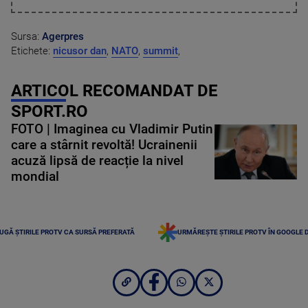
Sursa:
Agerpres
Etichete:
nicusor dan
,
NATO
,
summit
,
ARTICOL RECOMANDAT DE
SPORT.RO
FOTO | Imaginea cu Vladimir Putin
care a stârnit revoltă! Ucrainenii
acuză lipsă de reacție la nivel
mondial
UGĂ ȘTIRILE PROTV CA SURSĂ PREFERATĂ
URMĂREȘTE ȘTIRILE PROTV ÎN GOOGLE 