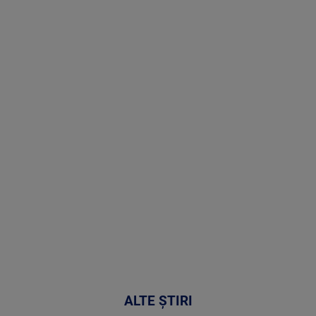
Stirile PRO
TV # 07.00 -
09 August
2026
MAI
MULTE
DETALII
02:33:45
ALTE ȘTIRI