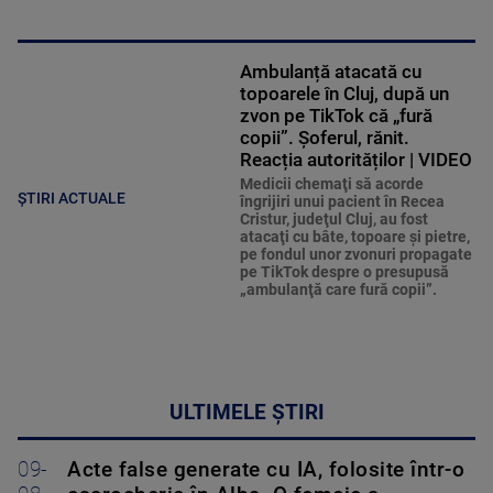
Ambulanță atacată cu
topoarele în Cluj, după un
zvon pe TikTok că „fură
copii”. Șoferul, rănit.
Reacția autorităților | VIDEO
Medicii chemaţi să acorde
ȘTIRI ACTUALE
îngrijiri unui pacient în Recea
Cristur, judeţul Cluj, au fost
atacaţi cu bâte, topoare şi pietre,
pe fondul unor zvonuri propagate
pe TikTok despre o presupusă
„ambulanţă care fură copii”.
ULTIMELE ȘTIRI
09-
Acte false generate cu IA, folosite într-o