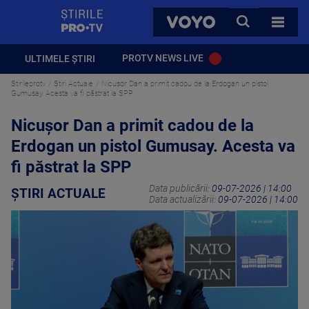
StirilePROTV
CAUTA
VOYO
TOATE 
PROTV NEWS LIVE
ULTIMELE ȘTIRI
Stirileprotv
Știri Actuale
Nicuşor Dan a primit cadou de la Erdogan un pistol
Gumusay. Acesta va fi păstrat la SPP
Nicuşor Dan a primit cadou de la
Erdogan un pistol Gumusay. Acesta va
fi păstrat la SPP
Data publicării:
09-07-2026 | 14:00
ȘTIRI ACTUALE
Data actualizării:
09-07-2026 | 14:00