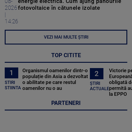
08-
energie electrică. Cum ajung panourile
2026
fotovoltaice în cătunele izolate
|
14:26
VEZI MAI MULTE ȘTIRI
TOP CITITE
Organismul oamenilor dintr-o
Victorie p
1
2
populație din Asia a dezvoltat
Europeană
o abilitate pe care restul
obligată d
STIRI
ȘTIRI
oamenilor nu o au
permită au
STIINTA
ACTUALE
la EPPO
PARTENERI