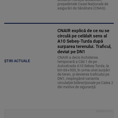
președintele Casei Naţionale de
asigurări de Sănătate (CNAS).
CNAIR explică de ce nu se
circulă pe celălalt sens al
A10 Sebeș-Turda după
surparea terenului. Traficul,
deviat pe DN1
CNAIR a decis închiderea
ȘTIRI ACTUALE
temporară a Căii 1 de pe
Autostrada A10 Sebeş-Turda, la
km 66+300, în urma unei surpări
de teren, şi devierea traficului pe
DN1, respingând varianta
circulaţiei bidirecţionale pe Calea 2
din motive de siguranţă.