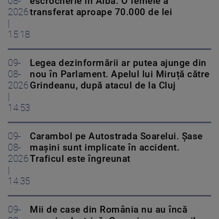
08-
escrocherie în Alba. O femeie a
2026
transferat aproape 70.000 de lei
|
15:18
09-
Legea dezinformării ar putea ajunge din
08-
nou în Parlament. Apelul lui Miruță către
2026
Grindeanu, după atacul de la Cluj
|
14:53
09-
Carambol pe Autostrada Soarelui. Șase
08-
mașini sunt implicate în accident.
2026
Traficul este îngreunat
|
14:35
09-
Mii de case din România nu au încă