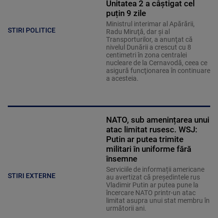
Unitatea 2 a câștigat cel
puțin 9 zile
Ministrul interimar al Apărării,
STIRI POLITICE
Radu Miruţă, dar şi al
Transporturilor, a anunţat că
nivelul Dunării a crescut cu 8
centimetri în zona centralei
nucleare de la Cernavodă, ceea ce
asigură funcţionarea în continuare
a acesteia.
NATO, sub amenințarea unui
atac limitat rusesc. WSJ:
Putin ar putea trimite
militari în uniforme fără
însemne
Serviciile de informații americane
STIRI EXTERNE
au avertizat că președintele rus
Vladimir Putin ar putea pune la
încercare NATO printr-un atac
limitat asupra unui stat membru în
următorii ani.