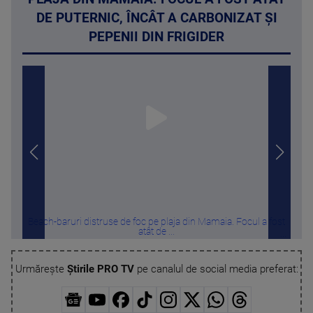
DE PUTERNIC, ÎNCÂT A CARBONIZAT ȘI
PEPENII DIN FRIGIDER
Beach-baruri distruse de foc pe plaja din Mamaia. Focul a fost
Ri
atât de ...
Urmărește
Știrile PRO TV
pe canalul de social media preferat: