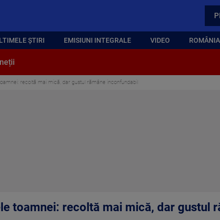
P
LTIMELE ȘTIRI
EMISIUNI INTEGRALE
VIDEO
ROMÂNIA,
neții
toamnei: recoltă mai mică, dar gustul rămâne inconfundabil
le toamnei: recoltă mai mică, dar gustul 