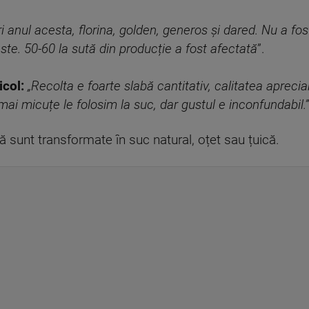
 anul acesta, florina, golden, generos și dared. Nu a fo
te. 50-60 la sută din producție a fost afectată
”.
icol:
„Recolta e foarte slabă cantitativ, calitatea aprec
 mai micuțe le folosim la suc, dar gustul e inconfundabil.”
 sunt transformate în suc natural, oțet sau țuică.