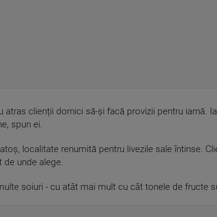
atras clienții dornici să-și facă provizii pentru iarnă. I
e, spun ei.
toș, localitate renumită pentru livezile sale întinse. Clie
t de unde alege.
ulte soiuri - cu atât mai mult cu cât tonele de fructe 