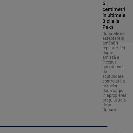
6
centimetri
în ultimele
3 zile la
Paks
După zile de
așteptare și
amânări
repetate, ieri
după-
amiază a
început
operațiunea
de
scufundare
controlată a
primelor
două barje,
în apropierea
brațului Bala
de pe
Dunăre.