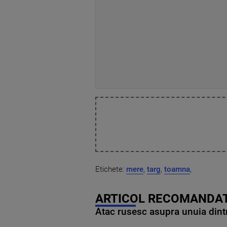
Etichete:
mere
,
targ
,
toamna
,
ARTICOL RECOMANDAT
Atac rusesc asupra unuia dintr