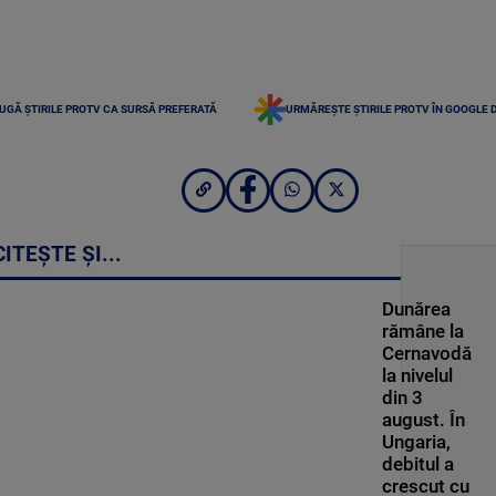
UGĂ ȘTIRILE PROTV CA SURSĂ PREFERATĂ
URMĂREȘTE ȘTIRILE PROTV ÎN GOOGLE 
CITEȘTE ȘI...
Dunărea
rămâne la
Cernavodă
la nivelul
din 3
august. În
Ungaria,
debitul a
crescut cu