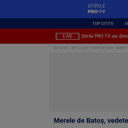
StirilePROTV
TOP CITITE
U
LIVE
Știrile PRO TV ale dimi
Stirileprotv
Știri Actuale
Merele de Batoș, vedetele 
Merele de Batoș, vedete