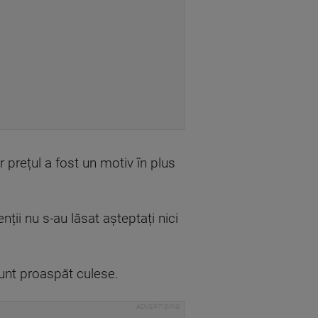
ar prețul a fost un motiv în plus
nții nu s-au lăsat așteptați nici
sunt proaspăt culese.