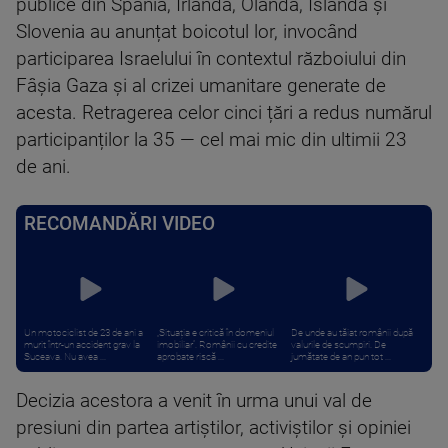
publice din Spania, Irlanda, Olanda, Islanda și
Slovenia au anunțat boicotul lor, invocând
participarea Israelului în contextul războiului din
Fâșia Gaza și al crizei umanitare generate de
acesta. Retragerea celor cinci țări a redus numărul
participanților la 35 — cel mai mic din ultimii 23
de ani.
RECOMANDĂRI VIDEO
Un motociclist de 23 de ani a
„Situația e critică în domeniul
De unde au tăiat românii după
murit într-un accident grav la
imobiliar”. Românii cu credite
valurile de scumpiri. De
Suceava. Nu avea ...
aprobate riscă ...
jumătate de an pun tot ...
Decizia acestora a venit în urma unui val de
presiuni din partea artiștilor, activiștilor și opiniei