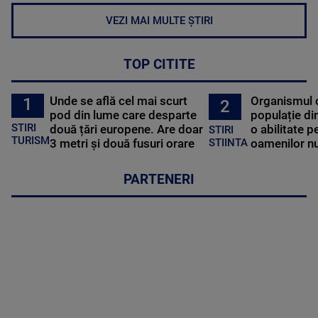
VEZI MAI MULTE ȘTIRI
TOP CITITE
Unde se află cel mai scurt
Organismul 
1
2
pod din lume care desparte
populație di
STIRI
două țări europene. Are doar
o abilitate p
STIRI
TURISM
3 metri și două fusuri orare
oamenilor nu
STIINTA
PARTENERI