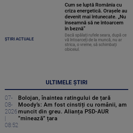
Cum se luptă România cu
criza energetică. Orașele au
devenit mai întunecate. „Nu
înseamnă să ne întoarcem
în beznă”
Dacă spălați rufele seara, după ce
ȘTIRI ACTUALE
vă întoarceți de la muncă, nu ar
strica, o vreme, să schimbați
obiceiul.
ULTIMELE ȘTIRI
07-
Bolojan, înaintea ratingului de țară
08-
Moody’s: Am fost cinstiți cu românii, am
2026
muncit din greu. Alianța PSD-AUR
|
”minează” țara
08:52