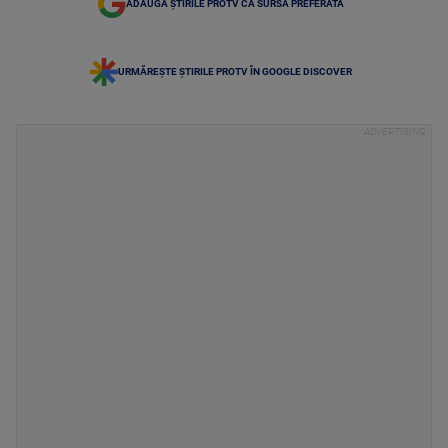
ADAUGĂ ȘTIRILE PROTV CA SURSĂ PREFERATĂ
URMĂREȘTE ȘTIRILE PROTV ÎN GOOGLE DISCOVER