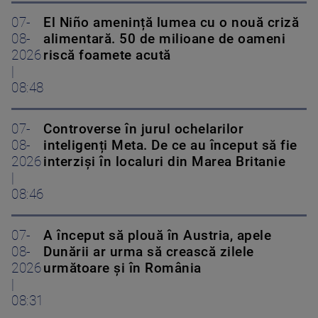
07-
El Niño amenință lumea cu o nouă criză
08-
alimentară. 50 de milioane de oameni
2026
riscă foamete acută
|
08:48
07-
Controverse în jurul ochelarilor
08-
inteligenți Meta. De ce au început să fie
2026
interziși în localuri din Marea Britanie
|
08:46
07-
A început să plouă în Austria, apele
08-
Dunării ar urma să crească zilele
2026
următoare și în România
|
08:31