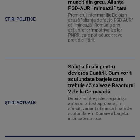
muncit din greu. Alianța
PSD-AUR ”minează” țara
Premierul interimar Ilie Bolojan
STIRI POLITICE
acuză ”alianța de facto PSD-AUR”
că ”minează” România prin
acțiunile lor împotriva legilor
PNRR, care pot aduce grave
prejudicii țării.
Soluția finală pentru
devierea Dunării. Cum vor fi
scufundate barjele care
trebuie să salveze Reactorul
2 de la Cernavodă
După zile întregi de pregătiri și
ȘTIRI ACTUALE
amânări a fost aprobată, în
sfârșit, varianta tehnică finală de
scufundare în Dunăre a barjelor
încărcate cu rocă.