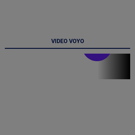
VIDEO VOYO
Stirile PRO TV
Stirile PRO
TV # 19.00 -
06 August
2026