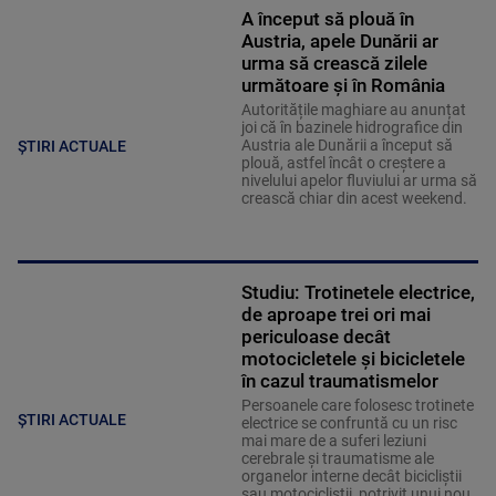
A început să plouă în
Austria, apele Dunării ar
urma să crească zilele
următoare și în România
Autoritățile maghiare au anunțat
joi că în bazinele hidrografice din
Austria ale Dunării a început să
ȘTIRI ACTUALE
plouă, astfel încât o creștere a
nivelului apelor fluviului ar urma să
crească chiar din acest weekend.
Studiu: Trotinetele electrice,
de aproape trei ori mai
periculoase decât
motocicletele și bicicletele
în cazul traumatismelor
Persoanele care folosesc trotinete
ȘTIRI ACTUALE
electrice se confruntă cu un risc
mai mare de a suferi leziuni
cerebrale și traumatisme ale
organelor interne decât bicicliștii
sau motocicliștii, potrivit unui nou