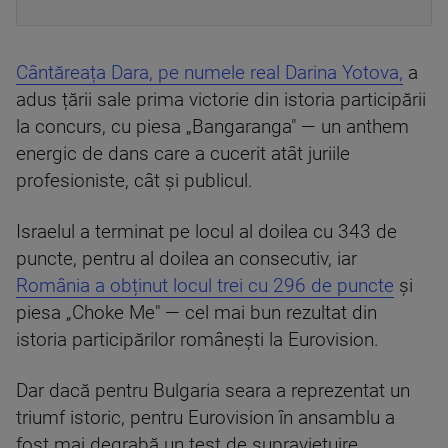
Cântăreața Dara, pe numele real Darina Yotova,
a
adus țării sale prima victorie din istoria participării
la concurs, cu piesa „Bangaranga" — un anthem
energic de dans care a cucerit atât juriile
profesioniste, cât și publicul.
Israelul a terminat pe locul al doilea cu 343 de
puncte, pentru al doilea an consecutiv, iar
România a obținut locul trei cu 296 de puncte
și
piesa „Choke Me" — cel mai bun rezultat din
istoria participărilor românești la Eurovision.
Dar dacă pentru Bulgaria seara a reprezentat un
triumf istoric, pentru Eurovision în ansamblu a
fost mai degrabă un test de supraviețuire