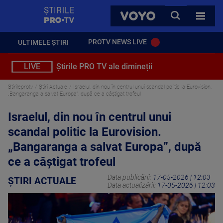
StirilePROTV
CAUTA
VOYO
TOATE 
PROTV NEWS LIVE
ULTIMELE ȘTIRI
LIVE
Știrile PRO TV ale dimineții
Stirileprotv
Știri Actuale
Israelul, din nou în centrul unui scandal politic la Eurovision.
„Bangaranga a salvat Europa”, după ce a câștigat trofeul
Israelul, din nou în centrul unui
scandal politic la Eurovision.
„Bangaranga a salvat Europa”, după
ce a câștigat trofeul
Data publicării:
17-05-2026 | 12:03
ȘTIRI ACTUALE
Data actualizării:
17-05-2026 | 12:03