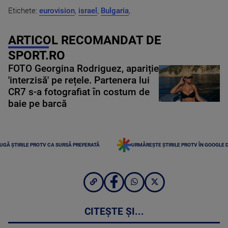
Etichete:
eurovision
,
israel
,
Bulgaria
,
ARTICOL RECOMANDAT DE
SPORT.RO
FOTO Georgina Rodriguez, apariție
'interzisă' pe rețele. Partenera lui
CR7 s-a fotografiat în costum de
baie pe barcă
UGĂ ȘTIRILE PROTV CA SURSĂ PREFERATĂ
URMĂREȘTE ȘTIRILE PROTV ÎN GOOGLE 
CITEȘTE ȘI...