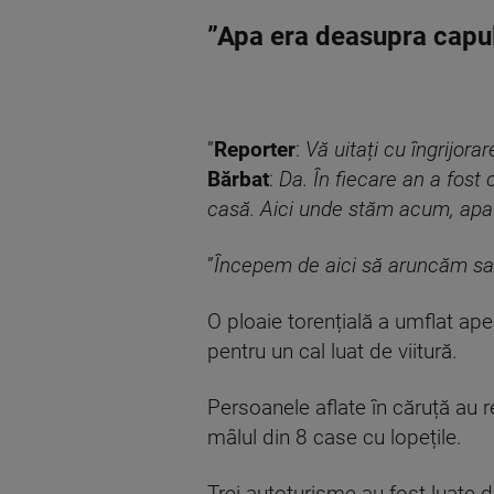
”Apa era deasupra capu
”
Reporter
:
Vă uitați cu îngrijorar
Bărbat
:
Da. În fiecare an a fost 
casă. Aici unde stăm acum, apa
”
Începem de aici să aruncăm saci.
O ploaie torențială a umflat ape
pentru un cal luat de viitură.
Persoanele aflate în căruță au r
mâlul din 8 case cu lopețile.