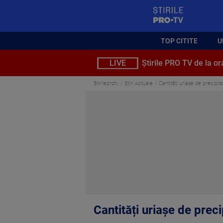
StirilePROTV
TOP CITITE
U
LIVE
Știrile PRO TV de la or
Stirileprotv
Știri Actuale
Cantități uriașe de precipita
Cantități uriașe de preci