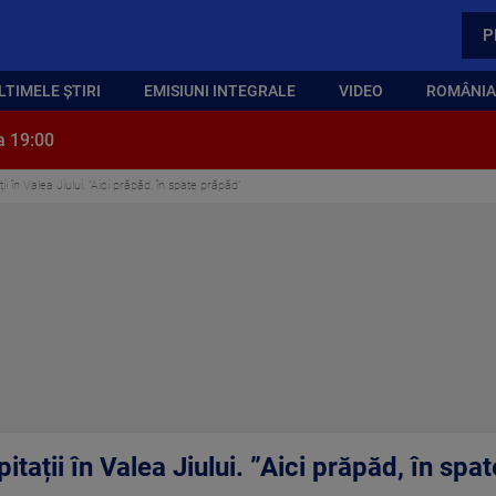
P
LTIMELE ȘTIRI
EMISIUNI INTEGRALE
VIDEO
ROMÂNIA,
a 19:00
ții în Valea Jiului. ”Aici prăpăd, în spate prăpăd”
pitații în Valea Jiului. ”Aici prăpăd, în sp