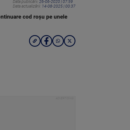
Data publicării:
26-06-2020 | 07:59
Data actualizării:
14-08-2025 | 00:37
continuare cod roșu pe unele