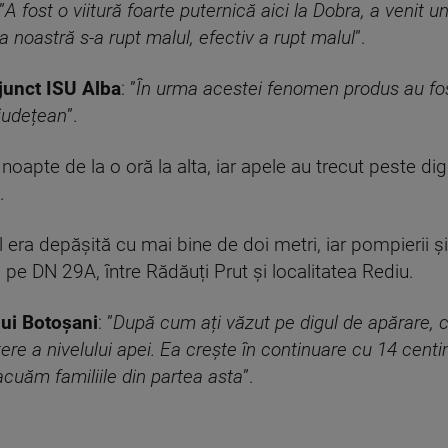
”
A fost o viitură foarte puternică aici la Dobra, a venit u
a noastră s-a rupt malul, efectiv a rupt malul
”.
djunct ISU Alba
: ”
În urma acestei fenomen produs au fost
 județean
”.
 noapte de la o oră la alta, iar apele au trecut peste di
.
l era depășită cu mai bine de doi metri, iar pompierii 
l pe DN 29A, între Rădăuți Prut și localitatea Rediu.
lui Botoșani
: ”
După cum ați văzut pe digul de apărare,
ere a nivelului apei. Ea crește în continuare cu 14 cent
acuăm familiile din partea asta
”.