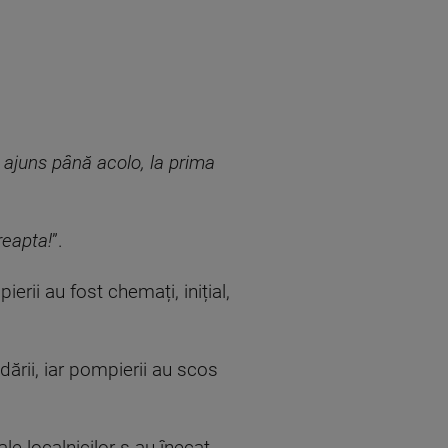
a ajuns până acolo, la prima
reapta!
”.
rii au fost chemați, inițial,
dării, iar pompierii au scos