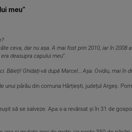
lui meu”
e?
câte ceva, dar nu așa. A mai fost prin 2010, iar în 2008 
 era deasupra capului meu
”.
 Băieți! Ghidați-vă după Marcel... Așa. Ovidiu, mai în d
le unui pârâu din comuna Hârțiești, județul Argeș. Pompie
eușit să se salveze. Apa s-a revărsat și în 31 de gospo