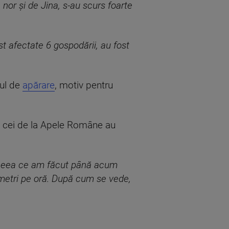
n nor și de Jina, s-au scurs foarte
 afectate 6 gospodării, au fost
gul de
apărare
, motiv pentru
și cei de la Apele Române au
 ceea ce am făcut până acum
imetri pe oră. După cum se vede,