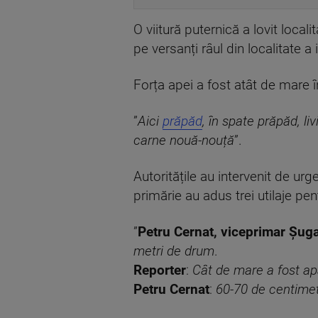
O viitură puternică a lovit local
pe versanți râul din localitate a
Forța apei a fost atât de mare 
”
Aici
prăpăd
, în spate prăpăd, li
carne nouă-nouță
”.
Autoritățile au intervenit de ur
primărie au adus trei utilaje pen
”
Petru Cernat, viceprimar Șug
metri de drum
.
Reporter
:
Cât de mare a fost a
Petru Cernat
:
60-70 de centimet