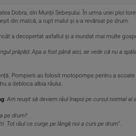
itatea Dobra, din Munții Sebeșului. În urma unei ploi tor
 ieșit din matcă, a rupt malul și s-a revărsat pe drum.
încât a decopertat asfaltul și a inundat mai multe gospo
vingul prăpăd. Apa a fost până aici, se vede că nu a spăla
gență. Pompierii au folosit motopompe pentru a scoate ap
tru a debloca albia râului.
ag
:
Am reușit să deviem râul înapoi pe cursul normal al a
pa pe drum?
ri. Tot râul ce curge pe lângă noi a curs pe drum
”.