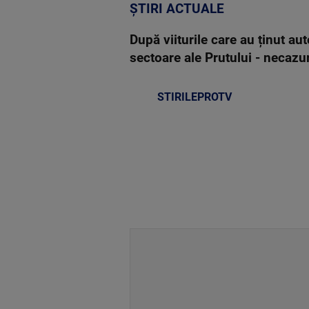
ȘTIRI ACTUALE
După viiturile care au ținut a
sectoare ale Prutului - necazur
STIRILEPROTV