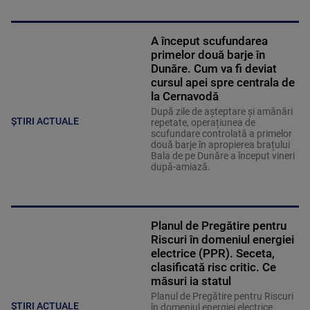
A început scufundarea
primelor două barje în
Dunăre. Cum va fi deviat
cursul apei spre centrala de
la Cernavodă
După zile de așteptare și amânări
ȘTIRI ACTUALE
repetate, operațiunea de
scufundare controlată a primelor
două barje în apropierea brațului
Bala de pe Dunăre a început vineri
după-amiază.
Planul de Pregătire pentru
Riscuri în domeniul energiei
electrice (PPR). Seceta,
clasificată risc critic. Ce
măsuri ia statul
Planul de Pregătire pentru Riscuri
ȘTIRI ACTUALE
în domeniul energiei electrice