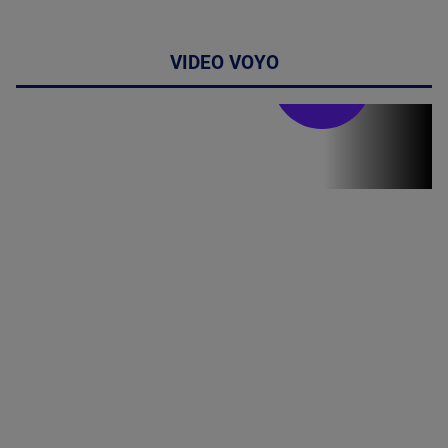
VIDEO VOYO
Stirile PRO TV
Stirile PRO
TV # 17.00 -
07 August
2026
MAI
MULTE