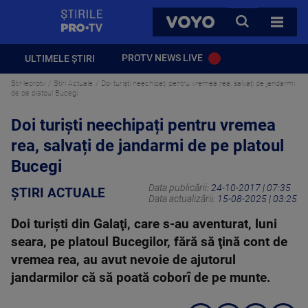
StirilePROTV
CAUTA
VOYO
TOATE 
PROTV NEWS LIVE
ULTIMELE ȘTIRI
Stirileprotv
Știri Actuale
Doi turiști neechipați pentru vremea rea, salvați de jandarmi
de pe platoul Bucegi
Doi turiști neechipați pentru vremea
rea, salvați de jandarmi de pe platoul
Bucegi
Data publicării:
24-10-2017 | 07:35
ȘTIRI ACTUALE
Data actualizării:
15-08-2025 | 03:25
Doi turişti din Galaţi, care s-au aventurat, luni
seara, pe platoul Bucegilor, fără să ţină cont de
vremea rea, au avut nevoie de ajutorul
jandarmilor că să poată coborî de pe munte.