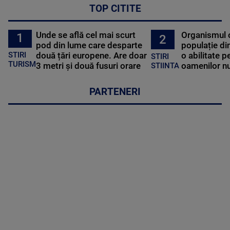
TOP CITITE
Unde se află cel mai scurt
Organismul 
1
2
pod din lume care desparte
populație di
STIRI
două țări europene. Are doar
o abilitate p
STIRI
TURISM
3 metri și două fusuri orare
oamenilor nu
STIINTA
PARTENERI