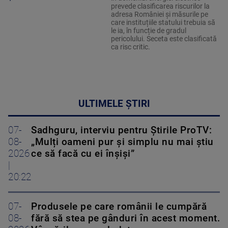
prevede clasificarea riscurilor la
adresa României și măsurile pe
care instituțiile statului trebuia să
le ia, în funcție de gradul
pericolului. Seceta este clasificată
ca risc critic.
ULTIMELE ȘTIRI
07-
Sadhguru, interviu pentru Știrile ProTV:
08-
„Mulți oameni pur și simplu nu mai știu
2026
ce să facă cu ei înșiși”
|
20:22
07-
Produsele pe care românii le cumpără
08-
fără să stea pe gânduri în acest moment.