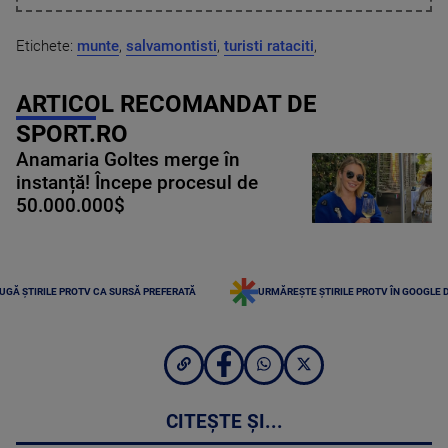
Etichete:
munte
,
salvamontisti
,
turisti rataciti
,
ARTICOL RECOMANDAT DE
SPORT.RO
Anamaria Goltes merge în
instanță! Începe procesul de
50.000.000$
UGĂ ȘTIRILE PROTV CA SURSĂ PREFERATĂ
URMĂREȘTE ȘTIRILE PROTV ÎN GOOGLE 
CITEȘTE ȘI...