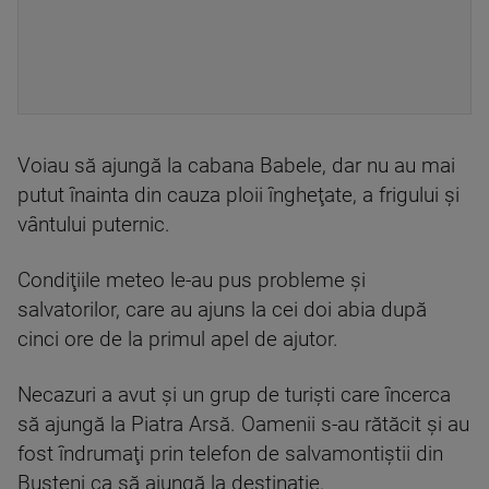
Voiau să ajungă la cabana Babele, dar nu au mai
putut înainta din cauza ploii îngheţate, a frigului şi
vântului puternic.
Condiţiile meteo le-au pus probleme şi
salvatorilor, care au ajuns la cei doi abia după
cinci ore de la primul apel de ajutor.
Necazuri a avut şi un grup de turişti care încerca
să ajungă la Piatra Arsă. Oamenii s-au rătăcit şi au
fost îndrumaţi prin telefon de salvamontiştii din
Buşteni ca să ajungă la destinaţie.