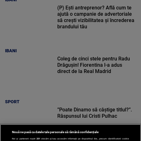
(P) Ești antreprenor? Află cum te
ajută o campanie de advertoriale
să crești vizibilitatea și încrederea
brandului tău
IBANI
Coleg de cinci stele pentru Radu
Drăgușin! Fiorentina l-a adus
direct de la Real Madrid
SPORT
”Poate Dinamo să câștige titlul?”.
Răspunsul lui Cristi Pulhac
Nouă ne pasă ca datele tale personale să rămână confidențiale
Noi și partenerii noștri
201
stocăm și/sau accesăm informații pe dispozitivul dvs., precum identificatorii cookie