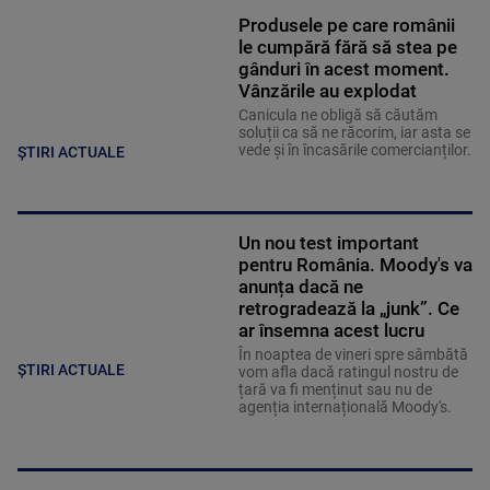
Produsele pe care românii
le cumpără fără să stea pe
gânduri în acest moment.
Vânzările au explodat
Canicula ne obligă să căutăm
soluții ca să ne răcorim, iar asta se
vede și în încasările comercianților.
ȘTIRI ACTUALE
Un nou test important
pentru România. Moody's va
anunța dacă ne
retrogradează la „junk”. Ce
ar însemna acest lucru
În noaptea de vineri spre sâmbătă
ȘTIRI ACTUALE
vom afla dacă ratingul nostru de
țară va fi menținut sau nu de
agenția internațională Moody's.