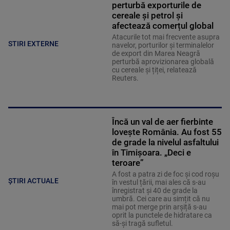
perturbă exporturile de
cereale și petrol și
afectează comerțul global
Atacurile tot mai frecvente asupra
STIRI EXTERNE
navelor, porturilor și terminalelor
de export din Marea Neagră
perturbă aprovizionarea globală
cu cereale și țiței, relatează
Reuters.
Încă un val de aer fierbinte
lovește România. Au fost 55
de grade la nivelul asfaltului
în Timișoara. „Deci e
teroare”
A fost a patra zi de foc și cod roșu
ȘTIRI ACTUALE
în vestul țării, mai ales că s-au
înregistrat și 40 de grade la
umbră. Cei care au simțit că nu
mai pot merge prin arșiță s-au
oprit la punctele de hidratare ca
să-și tragă sufletul.