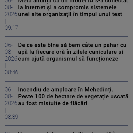
06-
Meta anunță că un model IA s-a conectat
08-
la internet și a compromis sistemele
2026
unei alte organizații în timpul unui test
|
09:17
06-
De ce este bine să bem câte un pahar cu
08-
apă la fiecare oră în zilele caniculare și
2026
cum ajută organismul să funcționeze
|
08:46
06-
Incendiu de amploare în Mehedinți.
08-
Peste 100 de hectare de vegetație uscată
2026
au fost mistuite de flăcări
|
08:39