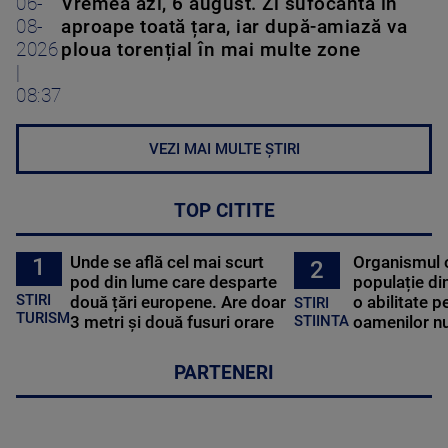
06-
Vremea azi, 6 august. Zi sufocantă în
08-
aproape toată țara, iar după-amiază va
2026
ploua torențial în mai multe zone
|
08:37
VEZI MAI MULTE ȘTIRI
TOP CITITE
Unde se află cel mai scurt
Organismul 
1
2
pod din lume care desparte
populație di
STIRI
două țări europene. Are doar
o abilitate p
STIRI
TURISM
3 metri și două fusuri orare
oamenilor nu
STIINTA
PARTENERI