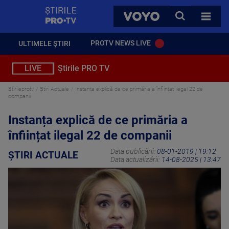
StirilePROTV
CAUTA
VOYO
TOATE 
PROTV NEWS LIVE
ULTIMELE ȘTIRI
LIVE
Știrile PRO TV
Stirileprotv
Știri Actuale
Instanța explică de ce primăria a înființat ilegal 22 de
companii
Instanța explică de ce primăria a
înființat ilegal 22 de companii
Data publicării:
08-01-2019 | 19:12
ȘTIRI ACTUALE
Data actualizării:
14-08-2025 | 13:47