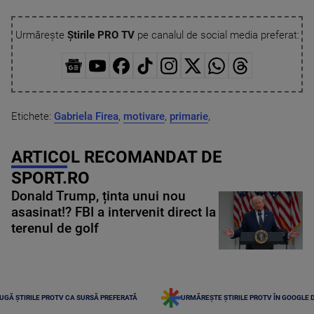
Urmărește
Știrile PRO TV
pe canalul de social media preferat:
Etichete:
Gabriela Firea
,
motivare
,
primarie
,
ARTICOL RECOMANDAT DE
SPORT.RO
Donald Trump, ținta unui nou
asasinat!? FBI a intervenit direct la
terenul de golf
UGĂ ȘTIRILE PROTV CA SURSĂ PREFERATĂ
URMĂREȘTE ȘTIRILE PROTV ÎN GOOGLE 