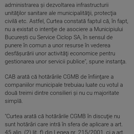
administrarea şi dezvoltarea infrastructurii
unităţilor sanitare ale municipalităţii, protecţia
civilă etc. Astfel, Curtea constată faptul că, în fapt,
nu a existat o intenţie de asociere a Municipiului
Bucureşti cu Service Ciclop SA, în sensul de
punere în comun a unor resurse în vederea
desfăşurării unor activităţi economice pentru
gestionarea unor servicii publice", spune instanţa.
CAB arată că hotărârile CGMB de înfiinţare a
companiilor municipale trebuiau luate cu votul a
două treimi dintre consilieri şi nu cu majoritate
simplă.
"Curtea arată că hotărârile CGMB în discuţie nu
sunt hotărâri care intră în sfera de aplicare a art.
45 alin. (2) lit. f) din Legea nr. 215/2001, ci a art.