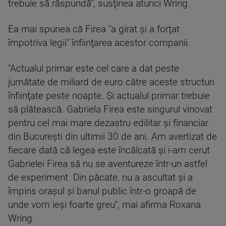
trebuie să răspundă", susţinea atunci Wring.
Ea mai spunea că Firea "a girat şi a forţat
împotriva legii" înfiinţarea acestor companii.
"Actualul primar este cel care a dat peste
jumătate de miliard de euro către aceste structuri
înfiinţate peste noapte. Şi actualul primar trebuie
să plătească. Gabriela Firea este singurul vinovat
pentru cel mai mare dezastru edilitar şi financiar
din Bucureşti din ultimii 30 de ani. Am avertizat de
fiecare dată că legea este încălcată şi i-am cerut
Gabrielei Firea să nu se aventureze într-un astfel
de experiment. Din păcate, nu a ascultat şi a
împins oraşul şi banul public într-o groapă de
unde vom ieşi foarte greu", mai afirma Roxana
Wring.