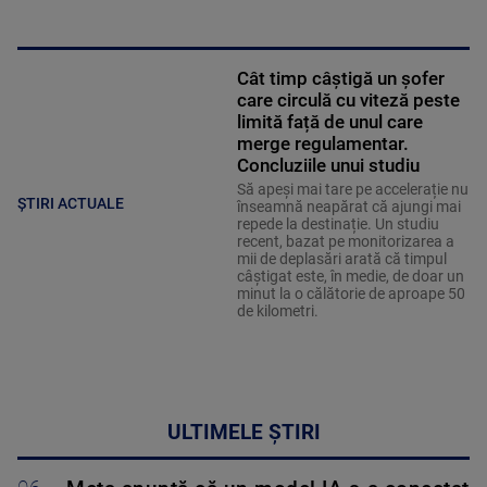
Cât timp câștigă un șofer
care circulă cu viteză peste
limită față de unul care
merge regulamentar.
Concluziile unui studiu
Să apeși mai tare pe accelerație nu
ȘTIRI ACTUALE
înseamnă neapărat că ajungi mai
repede la destinație. Un studiu
recent, bazat pe monitorizarea a
mii de deplasări arată că timpul
câștigat este, în medie, de doar un
minut la o călătorie de aproape 50
de kilometri.
ULTIMELE ȘTIRI