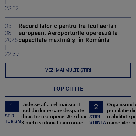
|
23:02
05-
Record istoric pentru traficul aerian
08-
european. Aeroporturile operează la
2026
capacitate maximă și în România
|
22:39
VEZI MAI MULTE ȘTIRI
TOP CITITE
Unde se află cel mai scurt
Organismul 
1
2
pod din lume care desparte
populație di
STIRI
două țări europene. Are doar
o abilitate p
STIRI
TURISM
3 metri și două fusuri orare
oamenilor nu
STIINTA