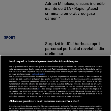
Adrian Mihalcea, discurs incredibil
înainte de UTA - Rapid: „Acest
criminal a omorât vreo șase
oameni”
SPORT
Surpriză în UCL! Aarhus a oprit
parcursul perfect al revelației din
preliminarii
Nouă ne pasă ca datele tale personale să rămână confidențiale
Noi și partenerii noștri
201
stocăm și/sau accesăm informații pe dispozitivul dvs., precum identificatorii cookie
unici pentru prelucrarea datelor cu caracter personal. Puteți accepta sau gestiona alegerile dvs. făcând clic mai jos
sau în orice moment, pe pagina cu politica de confidențialitate. Aceste alegeri vor fi raportate partenerilor noștri și
nu vă vor afecta navigarea.
Mai multe detalii
Noi si partenerii nostri (retelele de socializare si agentiile de publicitate partenere, precum si furnizorii nostri de
SPORT
servicii de date analitice) prelucram date pentru a permite website-ului sa functioneze, pentru a personaliza
continutul si anunturile publicitare afisate in functie de interesele si/sau profilul dvs., pentru a va oferi
functionalitati aferente retelelor de socializare si pentru a analiza traficul pe website. Beneficiati de drepturile
prevazute de art. 15-22 din GDPR in legatura cu prelucrarea datelor cu caracter personal. Aceste drepturi pot fi
exercitate prin modalitatea indicata
aici
. Prin click pe “ACCEPT TOATE”, acceptati folosirea tuturor Tehnologiilor de
tip Cookie, care implica inclusiv acceptul dvs. cu privire la stocarea/accesarea informatiilor de catre Vendor-ii cu
care colaboram. Prin click pe “VREAU SA MODIFIC SETARILE INDIVIDUAL” puteti schimba preferintele in mod
individual, mai putin cele legate de cookie strict necesare pentru functionarea website-ului.
Atât noi, cât și partenerii noștri prelucrăm datele pentru a oferi:
Dezvoltarea și îmbunătățirea serviciilor. Măsurarea performanței reclamelor. Stocarea și/sau accesarea informațiilor
de pe un dispozitiv. Utilizarea profilurilor pentru selectarea conținutului personalizat. Crearea profilurilor de conținut
personalizat. Utilizarea profilurilor pentru selectarea publicității personalizate. Crearea profilurilor pentru publicitate