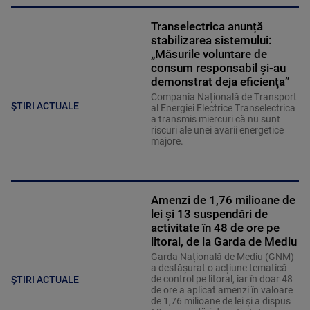
Transelectrica anunță
stabilizarea sistemului:
„Măsurile voluntare de
consum responsabil şi-au
demonstrat deja eficienţa”
Compania Națională de Transport
ȘTIRI ACTUALE
al Energiei Electrice Transelectrica
a transmis miercuri că nu sunt
riscuri ale unei avarii energetice
majore.
Amenzi de 1,76 milioane de
lei și 13 suspendări de
activitate în 48 de ore pe
litoral, de la Garda de Mediu
Garda Națională de Mediu (GNM)
a desfășurat o acțiune tematică
de control pe litoral, iar în doar 48
ȘTIRI ACTUALE
de ore a aplicat amenzi în valoare
de 1,76 milioane de lei și a dispus