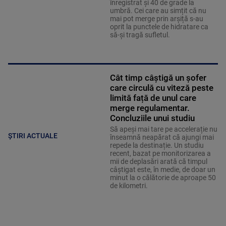
înregistrat și 40 de grade la
umbră. Cei care au simțit că nu
mai pot merge prin arșiță s-au
oprit la punctele de hidratare ca
să-și tragă sufletul.
Cât timp câștigă un șofer
care circulă cu viteză peste
limită față de unul care
merge regulamentar.
Concluziile unui studiu
Să apeși mai tare pe accelerație nu
ȘTIRI ACTUALE
înseamnă neapărat că ajungi mai
repede la destinație. Un studiu
recent, bazat pe monitorizarea a
mii de deplasări arată că timpul
câștigat este, în medie, de doar un
minut la o călătorie de aproape 50
de kilometri.