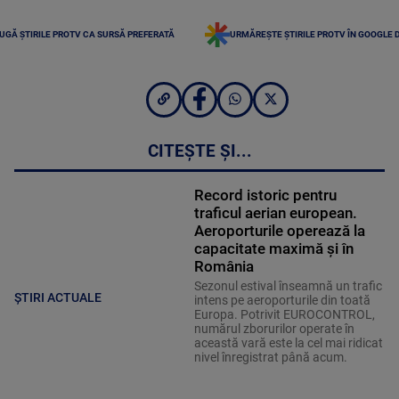
UGĂ ȘTIRILE PROTV CA SURSĂ PREFERATĂ
URMĂREȘTE ȘTIRILE PROTV ÎN GOOGLE 
CITEȘTE ȘI...
Record istoric pentru
traficul aerian european.
Aeroporturile operează la
capacitate maximă și în
România
Sezonul estival înseamnă un trafic
ȘTIRI ACTUALE
intens pe aeroporturile din toată
Europa. Potrivit EUROCONTROL,
numărul zborurilor operate în
această vară este la cel mai ridicat
nivel înregistrat până acum.