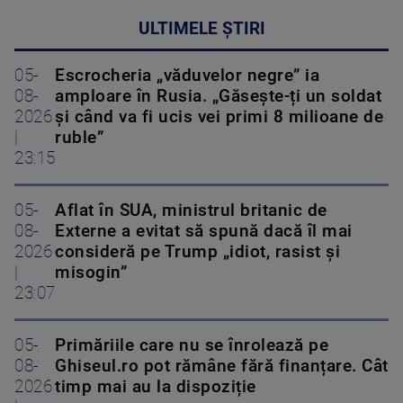
ULTIMELE ȘTIRI
05-
Escrocheria „văduvelor negre” ia
08-
amploare în Rusia. „Găsește-ți un soldat
2026
și când va fi ucis vei primi 8 milioane de
|
ruble”
23:15
05-
Aflat în SUA, ministrul britanic de
08-
Externe a evitat să spună dacă îl mai
2026
consideră pe Trump „idiot, rasist și
|
misogin”
23:07
05-
Primăriile care nu se înrolează pe
08-
Ghiseul.ro pot rămâne fără finanțare. Cât
2026
timp mai au la dispoziție