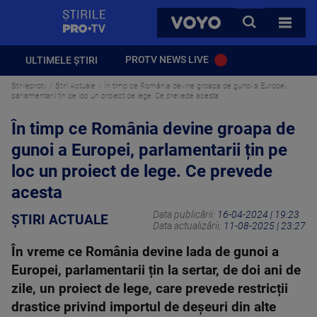
StirilePROTV
CAUTA
VOYO
TOATE 
PROTV NEWS LIVE
ULTIMELE ȘTIRI
Stirileprotv
Știri Actuale
În timp ce România devine groapa de gunoi a Europei,
parlamentarii țin pe loc un proiect de lege. Ce prevede acesta
În timp ce România devine groapa de
gunoi a Europei, parlamentarii țin pe
loc un proiect de lege. Ce prevede
acesta
Data publicării:
16-04-2024 | 19:23
ȘTIRI ACTUALE
Data actualizării:
11-08-2025 | 23:27
În vreme ce România devine lada de gunoi a
Europei, parlamentarii țin la sertar, de doi ani de
zile, un proiect de lege, care prevede restricții
drastice privind importul de deșeuri din alte