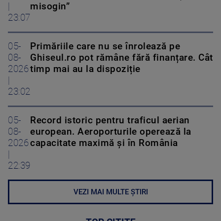
|
misogin”
23:07
05-
Primăriile care nu se înrolează pe
08-
Ghiseul.ro pot rămâne fără finanțare. Cât
2026
timp mai au la dispoziție
|
23:02
05-
Record istoric pentru traficul aerian
08-
european. Aeroporturile operează la
2026
capacitate maximă și în România
|
22:39
VEZI MAI MULTE ȘTIRI