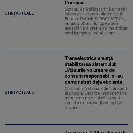
România
Sezonul estival înseamnă un trafic
ȘTIRI ACTUALE
intens pe aeroporturile din toată
Europa. Potrivit EUROCONTROL,
numărul zborurilor operate în
această vară este la cel mai ridicat
nivel înregistrat până acum.
Transelectrica anunță
stabilizarea sistemului:
„Măsurile voluntare de
consum responsabil şi-au
demonstrat deja eficienţa”
Compania Națională de Transport
ȘTIRI ACTUALE
al Energiei Electrice Transelectrica
a transmis miercuri că nu sunt
riscuri ale unei avarii energetice
majore.
Amenzi de 1,76 milioane de