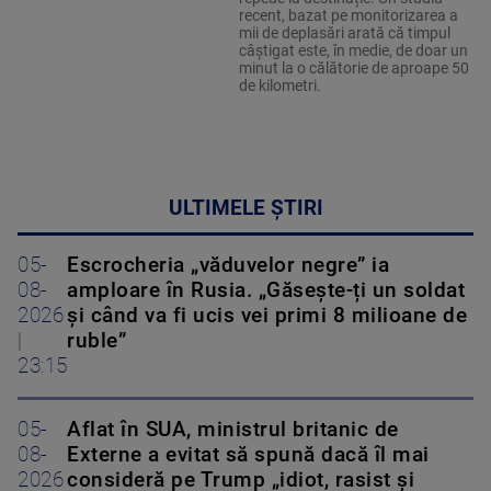
recent, bazat pe monitorizarea a
mii de deplasări arată că timpul
câștigat este, în medie, de doar un
minut la o călătorie de aproape 50
de kilometri.
ULTIMELE ȘTIRI
05-
Escrocheria „văduvelor negre” ia
08-
amploare în Rusia. „Găsește-ți un soldat
2026
și când va fi ucis vei primi 8 milioane de
|
ruble”
23:15
05-
Aflat în SUA, ministrul britanic de
08-
Externe a evitat să spună dacă îl mai
2026
consideră pe Trump „idiot, rasist și