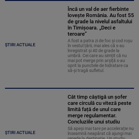
Încă un val de aer fierbinte
lovește România. Au fost 55
de grade la nivelul asfaltului
în Timișoara. „Deci e
teroare”
A fost a patra zi de foc și cod roșu
ȘTIRI ACTUALE
în vestul țării, mai ales că s-au
înregistrat și 40 de grade la
umbră. Cei care au simțit că nu
mai pot merge prin arșiță s-au
oprit la punctele de hidratare ca
să-și tragă sufletul.
Cât timp câștigă un șofer
care circulă cu viteză peste
limită față de unul care
merge regulamentar.
Concluziile unui studiu
Să apeși mai tare pe accelerație nu
ȘTIRI ACTUALE
înseamnă neapărat că ajungi mai
repede la destinație. Un studiu