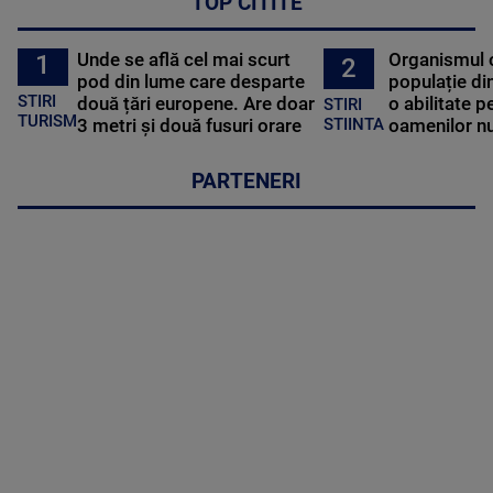
TOP CITITE
Unde se află cel mai scurt
Organismul 
1
2
pod din lume care desparte
populație di
STIRI
două țări europene. Are doar
o abilitate p
STIRI
TURISM
3 metri și două fusuri orare
oamenilor nu
STIINTA
PARTENERI