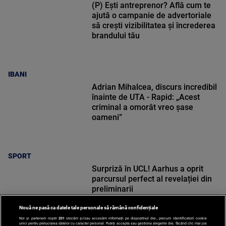
(P) Ești antreprenor? Află cum te
ajută o campanie de advertoriale
să crești vizibilitatea și încrederea
brandului tău
IBANI
Adrian Mihalcea, discurs incredibil
înainte de UTA - Rapid: „Acest
criminal a omorât vreo șase
oameni”
SPORT
Surpriză în UCL! Aarhus a oprit
parcursul perfect al revelației din
preliminarii
Nouă ne pasă ca datele tale personale să rămână confidențiale
Noi și partenerii noștri
201
stocăm și/sau accesăm informații pe dispozitivul dvs., precum identificatorii cookie
unici pentru prelucrarea datelor cu caracter personal. Puteți accepta sau gestiona alegerile dvs. făcând clic mai jos