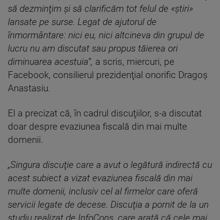
să dezminţim şi să clarificăm tot felul de «ştiri»
lansate pe surse. Legat de ajutorul de
înmormântare: nici eu, nici altcineva din grupul de
lucru nu am discutat sau propus tăierea ori
diminuarea acestuia”,
a scris, miercuri, pe
Facebook, consilierul prezidenţial onorific Dragoş
Anastasiu.
El a precizat că, în cadrul discuţiilor, s-a discutat
doar despre evaziunea fiscală din mai multe
domenii.
„Singura discuţie care a avut o legătură indirectă cu
acest subiect a vizat evaziunea fiscală din mai
multe domenii, inclusiv cel al firmelor care oferă
servicii legate de decese. Discuţia a pornit de la un
studiu realizat de InfoCons, care arată că cele mai