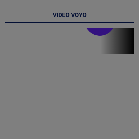
VIDEO VOYO
Stirile PRO TV
Stirile PRO
TV # 19.00 -
05 August
2026
MAI
MULTE