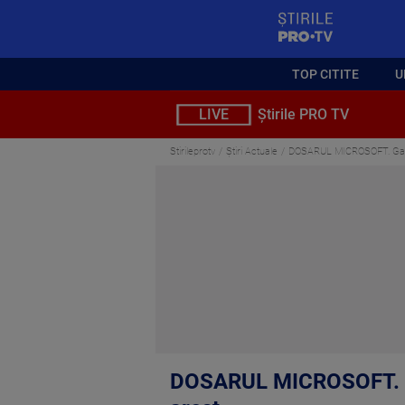
StirilePROTV
TOP CITITE
U
LIVE
Știrile PRO TV
Stirileprotv
Știri Actuale
DOSARUL MICROSOFT. Gabriel 
DOSARUL MICROSOFT. Gabr