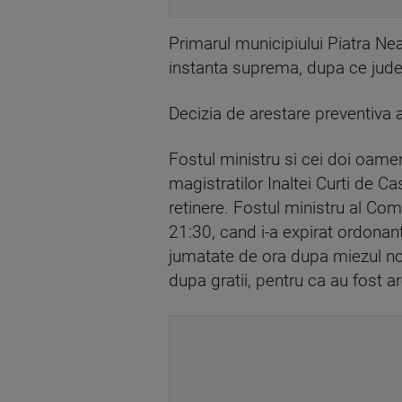
Primarul municipiului Piatra Nea
instanta suprema, dupa ce judec
Decizia de arestare preventiva a
Fostul ministru si cei doi oamen
magistratilor Inaltei Curti de C
retinere. Fostul ministru al Comun
21:30, cand i-a expirat ordonan
jumatate de ora dupa miezul nopt
dupa gratii, pentru ca au fost ar