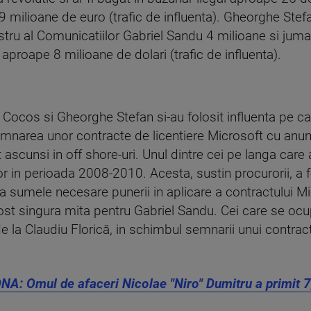
 milioane de euro (trafic de influenta). Gheorghe Stef
nistru al Comunicatiilor Gabriel Sandu 4 milioane si juma
aproape 8 milioane de dolari (trafic de influenta).
n Cocos si Gheorghe Stefan si-au folosit influenta pe 
emnarea unor contracte de licentiere Microsoft cu anu
t ascunsi in off shore-uri. Unul dintre cei pe langa care 
r in perioada 2008-2010. Acesta, sustin procurorii, a f
 sumele necesare punerii in aplicare a contractului Mi
st singura mita pentru Gabriel Sandu. Cei care se ocu
de la Claudiu Florică, in schimbul semnarii unui contrac
NA: Omul de afaceri Nicolae "Niro" Dumitru a primit 7