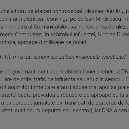
 unui alt om de afaceri controversat: Nicolae Dumitru, 
ri s-ar fi oferit sa-i convinga pe Serban Mihăilescu - mi
a - ministru al Comunicatiilor, sa incheie si sa deruleze
mens Computers. In schimbul influentei, Nicolae Dumitru
ontrola, aproape 8 milioane de dolari.
D:
"Nu mi-a dat nimeni niciun ban in aceasta chestiune."
e de guvernanti sunt acum obiectul unei anchete a D
uare de mita, trafic de influenta sau abuz in serviciu. Ei
soft anumitor firme care erau dispuse mai apoi sa plate
ontractul cadru prevedea o reducere de aproape 50 la s
u ca aproape jumatate din banii dati de stat erau de f
ii vizati sunt acum deputati sau senatori, iar DNA a cerut 