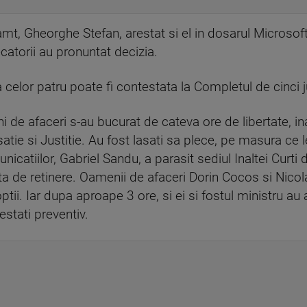
mt, Gheorghe Stefan, arestat si el in dosarul Microsoft,
atorii au pronuntat decizia.
 celor patru poate fi contestata la Completul de cinci 
i de afaceri s-au bucurat de cateva ore de libertate, ina
asatie si Justitie. Au fost lasati sa plece, pe masura ce
icatiilor, Gabriel Sandu, a parasit sediul Inaltei Curti de
ta de retinere. Oamenii de afaceri Dorin Cocos si Nicol
ii. Iar dupa aproape 3 ore, si ei si fostul ministru au 
estati preventiv.