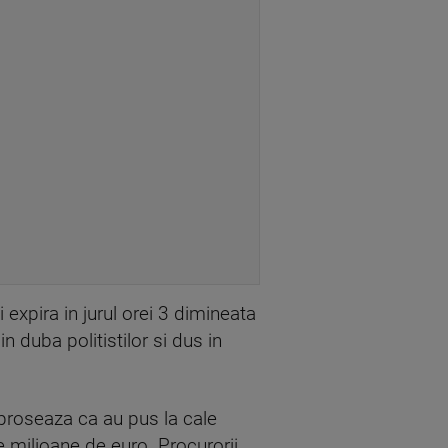
expira in jurul orei 3 dimineata
n duba politistilor si dus in
eproseaza ca au pus la cale
e milioane de euro. Procurorii