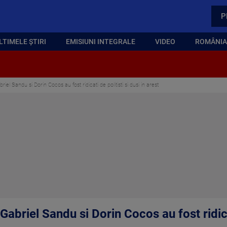
P
LTIMELE ȘTIRI
EMISIUNI INTEGRALE
VIDEO
ROMÂNIA,
Sandu si Dorin Cocos au fost ridicati de politisti si dusi in arest
iel Sandu si Dorin Cocos au fost ridicati 