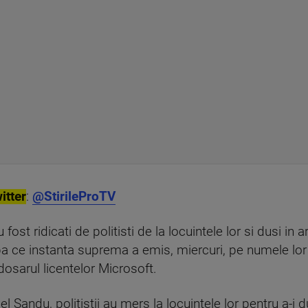
itter
:
@StirileProTV
st ridicati de politisti de la locuintele lor si dusi in are
pa ce instanta suprema a emis, miercuri, pe numele lo
dosarul licentelor Microsoft.
el Sandu, politistii au mers la locuintele lor pentru a-i 