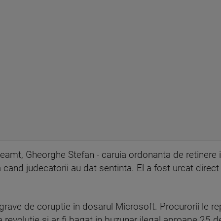
eamt, Gheorghe Stefan - caruia ordonanta de retinere ii 
cand judecatorii au dat sentinta. El a fost urcat direct i
grave de coruptie in dosarul Microsoft. Procurorii le r
revolutie si ar fi bagat in buzunar ilegal aproape 25 d