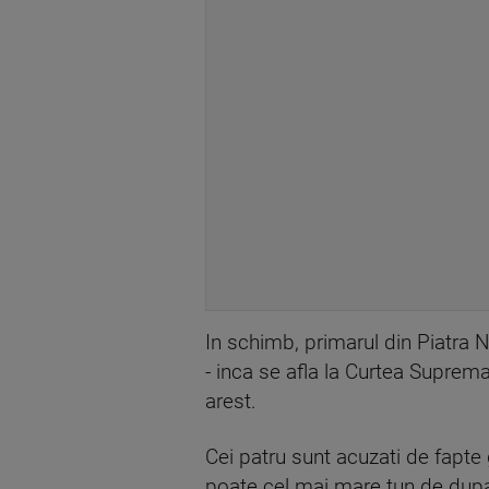
In schimb, primarul din Piatra N
- inca se afla la Curtea Suprema 
arest.
Cei patru sunt acuzati de fapte 
poate cel mai mare tun de dupa 