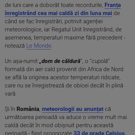
de luni care a doborât toate recordurile,
Franța
înregistrând cea mai caldă zi din luna mai
de
când se fac înregistrări, potrivit agenției
meteorologice, iar Regatul Unit înregistrând, de
asemenea, temperaturi maxime fără precedent -
notează
Le Monde
.
Un așa-numit
„dom de căldură
”, o ”
cupolă
”
formată din aer cald provenit din Africa de Nord
se află la originea acestor temperaturi ridicate,
care nu se înregistrează de obicei decât în plină
vară.
Și în
România
,
meteorologii au anunțat
că
următoarea perioadă va aduce o vreme mult mai
caldă decât în mod obișnuit pentru această
perioadă - fiind prognozate
33 de grade Celsius,