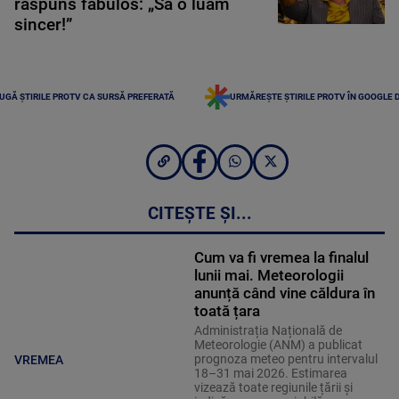
răspuns fabulos: „Să o luăm
sincer!”
UGĂ ȘTIRILE PROTV CA SURSĂ PREFERATĂ
URMĂREȘTE ȘTIRILE PROTV ÎN GOOGLE 
CITEȘTE ȘI...
Cum va fi vremea la finalul
lunii mai. Meteorologii
anunță când vine căldura în
toată țara
Administrația Națională de
Meteorologie (ANM) a publicat
prognoza meteo pentru intervalul
VREMEA
18–31 mai 2026. Estimarea
vizează toate regiunile țării și