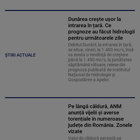
Dunărea crește ușor la
intrarea în țară. Ce
prognoze au făcut hidrologii
pentru următoarele zile
Debitul Dunării, la intrarea în ţară,
se situa, vineri, la 1.400 mc/s, însă
va exista o tendinţă de creştere
ȘTIRI ACTUALE
până la 1.450 mc/s, la jumătatea
săptămânii viitoare, reiese din
prognoza publicată de Institutul
Naţional de Hidrologie şi
Gospodărire a Apelor.
Pe lângă căldură, ANM
anunță vijelii și averse
torențiale în numeroase
județe din România. Zonele
vizate
Valul de căldură persistă pe