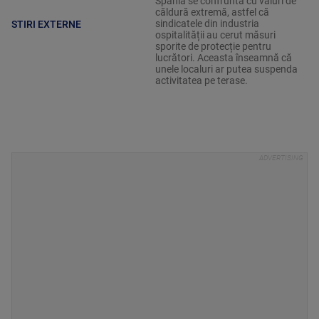
Spania se confruntă cu valuri de
căldură extremă, astfel că
sindicatele din industria
STIRI EXTERNE
ospitalității au cerut măsuri
sporite de protecție pentru
lucrători. Aceasta înseamnă că
unele localuri ar putea suspenda
activitatea pe terase.