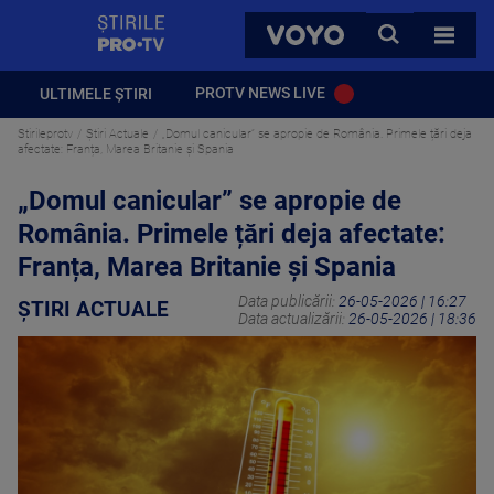
StirilePROTV
CAUTA
VOYO
TOATE 
PROTV NEWS LIVE
ULTIMELE ȘTIRI
Stirileprotv
Știri Actuale
„Domul canicular” se apropie de România. Primele țări deja
afectate: Franța, Marea Britanie și Spania
„Domul canicular” se apropie de
România. Primele țări deja afectate:
Franța, Marea Britanie și Spania
Data publicării:
26-05-2026 | 16:27
ȘTIRI ACTUALE
Data actualizării:
26-05-2026 | 18:36