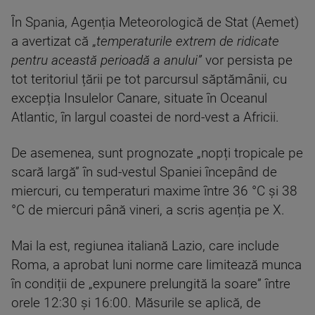
În Spania, Agenția Meteorologică de Stat (Aemet)
a avertizat că „
temperaturile extrem de ridicate
pentru această perioadă a anului”
vor persista pe
tot teritoriul țării pe tot parcursul săptămânii, cu
excepția Insulelor Canare, situate în Oceanul
Atlantic, în largul coastei de nord-vest a Africii.
De asemenea, sunt prognozate „nopți tropicale pe
scară largă” în sud-vestul Spaniei începând de
miercuri, cu temperaturi maxime între 36 °C și 38
°C de miercuri până vineri, a scris agenția pe X.
Mai la est, regiunea italiană Lazio, care include
Roma, a aprobat luni norme care limitează munca
în condiții de „expunere prelungită la soare” între
orele 12:30 și 16:00. Măsurile se aplică, de