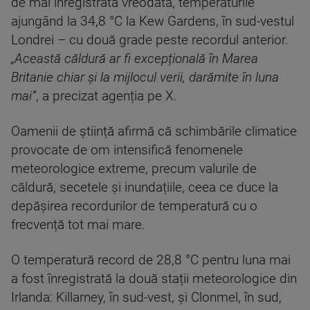
de mai înregistrată vreodată, temperaturile
ajungând la 34,8 °C la Kew Gardens, în sud-vestul
Londrei – cu două grade peste recordul anterior.
„Această căldură ar fi excepțională în Marea
Britanie chiar și la mijlocul verii, darămite în luna
mai”
, a precizat agenția pe X.
Oamenii de știință afirmă că schimbările climatice
provocate de om intensifică fenomenele
meteorologice extreme, precum valurile de
căldură, secetele și inundațiile, ceea ce duce la
depășirea recordurilor de temperatură cu o
frecvență tot mai mare.
O temperatură record de 28,8 °C pentru luna mai
a fost înregistrată la două stații meteorologice din
Irlanda: Killarney, în sud-vest, și Clonmel, în sud,