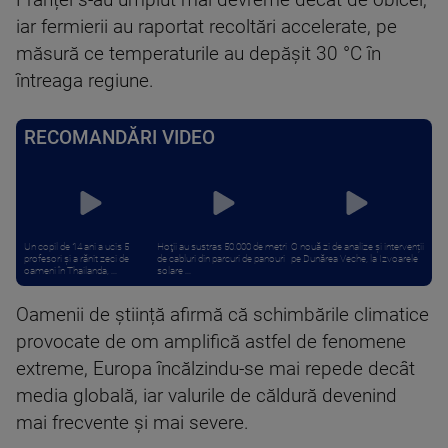
Franței s-au umplut mai devreme decât de obicei,
iar fermierii au raportat recoltări accelerate, pe
măsură ce temperaturile au depășit 30 °C în
întreaga regiune.
RECOMANDĂRI VIDEO
Un copil de 14 ani a ucis 5
Hoţii au sustras 50.000 de metri
O nouă zi de analize și intervenții
profesori și a rănit zeci de
de cabluri din parcuri de panouri
pe Dunărea Veche, la Izvoarele
oameni în Thailanda, ...
solare ...
Oamenii de știință afirmă că schimbările climatice
provocate de om amplifică astfel de fenomene
extreme, Europa încălzindu-se mai repede decât
media globală, iar valurile de căldură devenind
mai frecvente și mai severe.