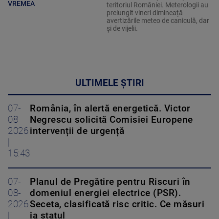
VREMEA
teritoriul României. Meterologii au
prelungit vineri dimineață
avertizările meteo de caniculă, dar
și de vijelii.
ULTIMELE ȘTIRI
07-
România, în alertă energetică. Victor
08-
Negrescu solicită Comisiei Europene
2026
intervenții de urgență
|
15:43
07-
Planul de Pregătire pentru Riscuri în
08-
domeniul energiei electrice (PSR).
2026
Seceta, clasificată risc critic. Ce măsuri
|
ia statul