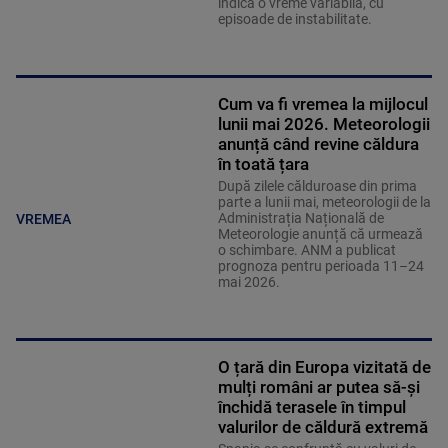
indică o vreme variabilă, cu
episoade de instabilitate.
Cum va fi vremea la mijlocul
lunii mai 2026. Meteorologii
anunță când revine căldura
în toată țara
După zilele călduroase din prima
parte a lunii mai, meteorologii de la
Administrația Națională de
VREMEA
Meteorologie anunță că urmează
o schimbare. ANM a publicat
prognoza pentru perioada 11–24
mai 2026.
O țară din Europa vizitată de
mulți români ar putea să-și
închidă terasele în timpul
valurilor de căldură extremă