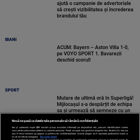
ajută o campanie de advertoriale
să crești vizibilitatea și încrederea
brandului tău
IBANI
ACUM: Bayern – Aston Villa 1-0,
pe VOYO SPORT 1. Bavarezii
deschid scorul!
SPORT
Mutare de ultimă oră în Superligă!
Mijlocașul s-a despărțit de echipa
sa și urmează să semneze cu un
alt club
Nouă ne pasă ca datele tale personale să rămână confidențiale
Noi și partenerii noștri
201
stocăm și/sau accesăm informații pe dispozitivul dvs., precum identificatorii cookie
unici pentru prelucrarea datelor cu caracter personal. Puteți accepta sau gestiona alegerile dvs. făcând clic mai jos
sau în orice moment, pe pagina cu politica de confidențialitate. Aceste alegeri vor fi raportate partenerilor noștri și
nu vă vor afecta navigarea.
Mai multe detalii
Noi si partenerii nostri (retelele de socializare si agentiile de publicitate partenere, precum si furnizorii nostri de