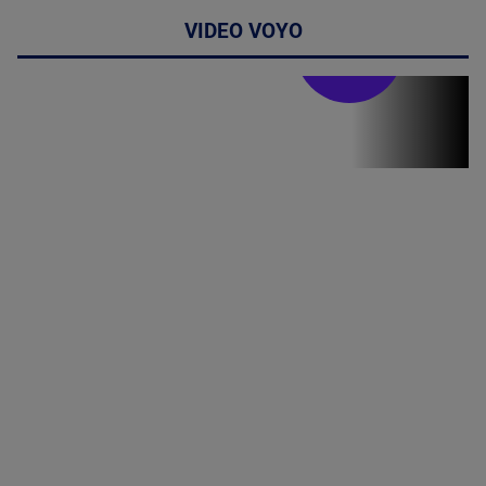
VIDEO VOYO
Stirile PRO TV
Stirile PRO
TV # 13.00 -
07 August
2026
MAI
MULTE
DETALII