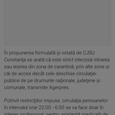
În propunerea formulată şi votată de CJSU
Constanţa se arată că este strict interzisă intrarea
sau ieşirea din zona de carantină, prin alte zone şi
căi de acces decât cele deschise circulaţiei
publice de pe drumurile naţionale, judeţene şi
comunale, transmite Agerpres.
Potrivit restricţiilor impuse, circulaţia persoanelor
în intervalul orar 22:00 - 6:00 se va face doar în
interes profesional, pentru asistenţă medicală de