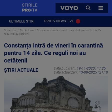
StirilePROTV
CAUTA
VOYO
TOATE 
PROTV NEWS LIVE
ULTIMELE ȘTIRI
Stirileprotv
Știri Actuale
Constanța intră de vineri în carantină pentru 14 zile. Ce
reguli noi au cetățenii
Constanța intră de vineri în carantină
pentru 14 zile. Ce reguli noi au
cetățenii
Data publicării:
19-11-2020 | 17:26
ȘTIRI ACTUALE
Data actualizării:
13-08-2025 | 21:10