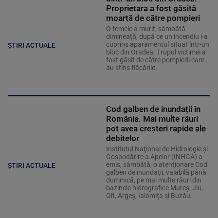
Proprietara a fost găsită
moartă de către pompieri
O femeie a murit, sâmbătă
dimineaţă, după ce un incendiu i-a
cuprins aparamentul situat într-un
ȘTIRI ACTUALE
bloc din Oradea. Trupul victimei a
fost găsit de către pompierii care
au stins flăcările.
Cod galben de inundații în
România. Mai multe râuri
pot avea creșteri rapide ale
debitelor
Institutul Naţional de Hidrologie şi
Gospodărire a Apelor (INHGA) a
emis, sâmbătă, o atenţionare Cod
ȘTIRI ACTUALE
galben de inundaţii, valabilă până
duminică, pe mai multe râuri din
bazinele hidrografice Mureş, Jiu,
Olt, Argeş, Ialomiţa şi Buzău.