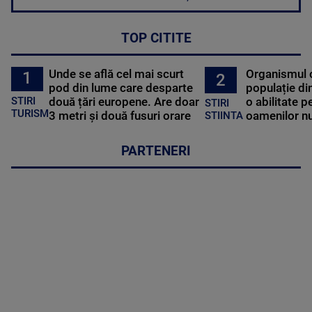
TOP CITITE
Unde se află cel mai scurt
Organismul 
1
2
pod din lume care desparte
populație di
STIRI
două țări europene. Are doar
o abilitate p
STIRI
TURISM
3 metri și două fusuri orare
oamenilor nu
STIINTA
PARTENERI