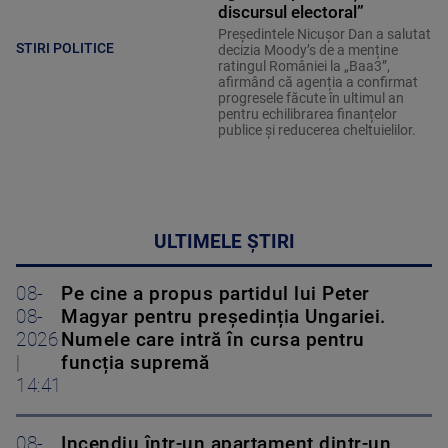
discursul electoral”
Președintele Nicușor Dan a salutat
STIRI POLITICE
decizia Moody’s de a menține
ratingul României la „Baa3”,
afirmând că agenția a confirmat
progresele făcute în ultimul an
pentru echilibrarea finanțelor
publice și reducerea cheltuielilor.
ULTIMELE ȘTIRI
08-
Pe cine a propus partidul lui Peter
08-
Magyar pentru președinția Ungariei.
2026
Numele care intră în cursa pentru
|
funcția supremă
14:41
08-
Incendiu într-un apartament dintr-un