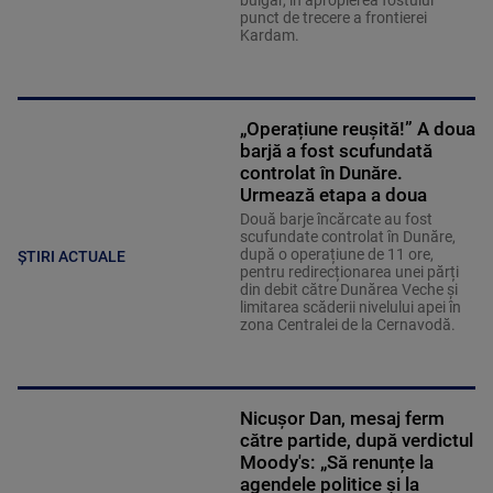
bulgar, în apropierea fostului
punct de trecere a frontierei
Kardam.
„Operațiune reușită!” A doua
barjă a fost scufundată
controlat în Dunăre.
Urmează etapa a doua
Două barje încărcate au fost
scufundate controlat în Dunăre,
după o operațiune de 11 ore,
ȘTIRI ACTUALE
pentru redirecționarea unei părți
din debit către Dunărea Veche și
limitarea scăderii nivelului apei în
zona Centralei de la Cernavodă.
Nicușor Dan, mesaj ferm
către partide, după verdictul
Moody's: „Să renunțe la
agendele politice şi la