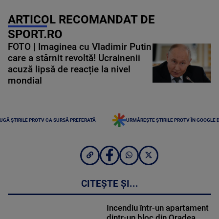
ARTICOL RECOMANDAT DE
SPORT.RO
FOTO | Imaginea cu Vladimir Putin
care a stârnit revoltă! Ucrainenii
acuză lipsă de reacție la nivel
mondial
UGĂ ȘTIRILE PROTV CA SURSĂ PREFERATĂ
URMĂREȘTE ȘTIRILE PROTV ÎN GOOGLE 
CITEȘTE ȘI...
Incendiu într-un apartament
dintr-un bloc din Oradea.