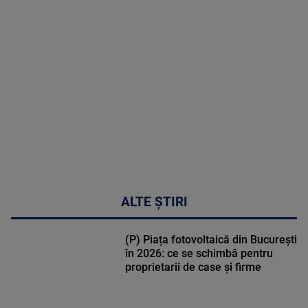
MAI
MULTE
DETALII
02:32:45
ALTE ȘTIRI
(P) Piața fotovoltaică din București
în 2026: ce se schimbă pentru
proprietarii de case și firme