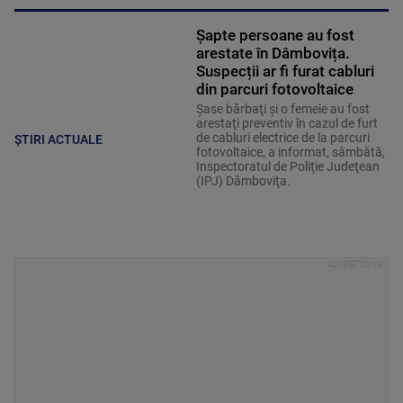
Șapte persoane au fost
arestate în Dâmbovița.
Suspecții ar fi furat cabluri
din parcuri fotovoltaice
Şase bărbaţi şi o femeie au fost
arestaţi preventiv în cazul de furt
de cabluri electrice de la parcuri
ȘTIRI ACTUALE
fotovoltaice, a informat, sâmbătă,
Inspectoratul de Poliţie Judeţean
(IPJ) Dâmboviţa.