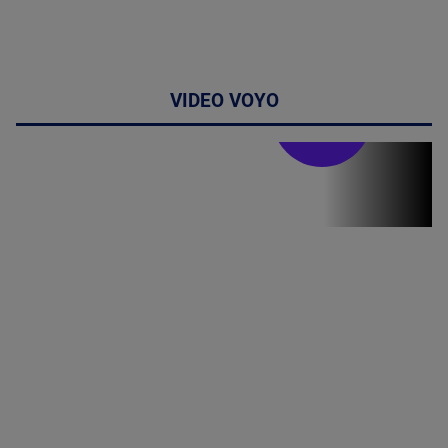
VIDEO VOYO
Stirile PRO TV
Stirile PRO
TV # 07.00 -
08 August
2026