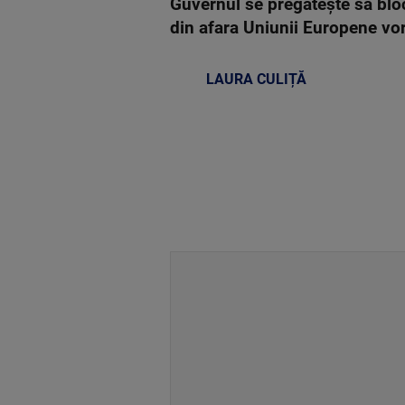
Guvernul se pregăteşte să blo
din afara Uniunii Europene vor f
LAURA CULIȚĂ