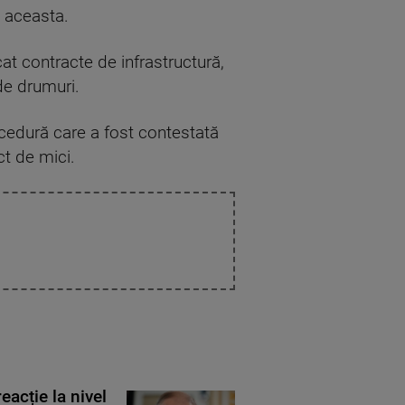
e aceasta.
at contracte de infrastructură,
de drumuri.
procedură care a fost contestată
ct de mici.
eacție la nivel