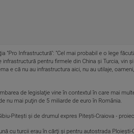
a ''Pro Infrastructură": ''Cel mai probabil e o lege făcu
de infrastructură pentru firmele din China şi Turcia, vin 
ema e că nu au infrastructura aici, nu au utilaje, oamen
himbarea de legislaţie vine în contextul în care mai mul
ii de nu mai puţin de 5 miliarde de euro în România.
biu-Pitești şi de drumul expres Pitești-Craiova - proie
ună cu turcii erau în cărţi şi pentru autostrada Ploieș