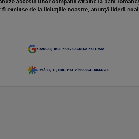
cheze accesul unor companii străine la bani româneş
i excluse de la licitaţiile noastre, anunţă liderii coa
ADAUGĂ ȘTIRILE PROTV CA SURSĂ PREFERATĂ
URMĂREȘTE ȘTIRILE PROTV ÎN GOOGLE DISCOVER