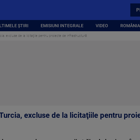
P
LTIMELE ȘTIRI
EMISIUNI INTEGRALE
VIDEO
ROMÂNIA,
ia, excluse de la licitaţiile pentru proiecte de infrastructură
urcia, excluse de la licitaţiile pentru proi