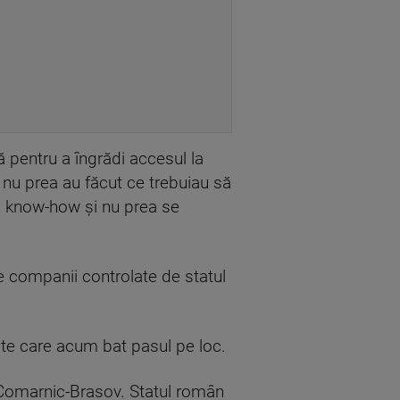
tă pentru a îngrădi accesul la
şi nu prea au făcut ce trebuiau să
i, know-how şi nu prea se
te companii controlate de statul
cte care acum bat pasul pe loc.
ti-Comarnic-Brasov. Statul român