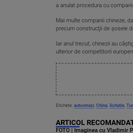
a anulat procedura cu compania 
Mai multe companii chineze, dar 
precum construcţii de şosele de
Iar anul trecut, chinezii au câşti
ulterior de competitorii europen
Etichete:
autostrazi
,
China
,
licitatie
,
Tur
ARTICOL RECOMANDAT
FOTO | Imaginea cu Vladimir Put