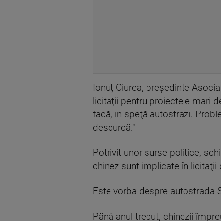
Ionuț Ciurea, președinte Asociaţi
licitaţii pentru proiectele mari 
facă, în speţă autostrazi. Probl
descurcă."
Potrivit unor surse politice, sc
chinez sunt implicate în licitaţ
Este vorba despre autostrada Si
Până anul trecut, chinezii împre