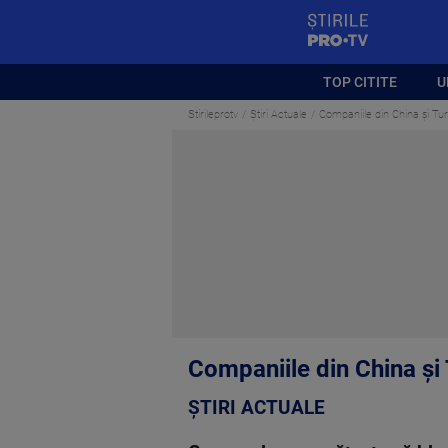
StirilePROTV
TOP CITITE
U
Stirileprotv
Știri Actuale
Companiile din China și Turc
Companiile din China și T
ȘTIRI ACTUALE