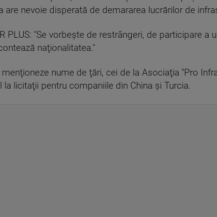
e nevoie disperată de demararea lucrărilor de infrast
R PLUS: "Se vorbește de restrângeri, de participare a 
contează naţionalitatea."
să menţioneze nume de ţări, cei de la Asociaţia ''Pro Inf
 la licitaţii pentru companiile din China şi Turcia.