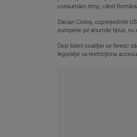
consumăm timp, când România ar
Dacian Cioloș, copreședinte US
europene pe anumite tipuri, nu 
Deşi liderii coaliţiei se feresc 
legislaţie va restricţiona accesul