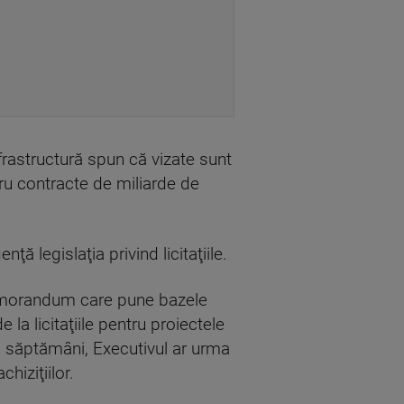
infrastructură spun că vizate sunt
entru contracte de miliarde de
ţă legislaţia privind licitaţiile.
 memorandum care pune bazele
la licitaţiile pentru proiectele
i săptămâni, Executivul ar urma
hiziţiilor.