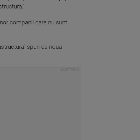
ructură.''
unor companii care nu sunt
rastructură'' spun că noua