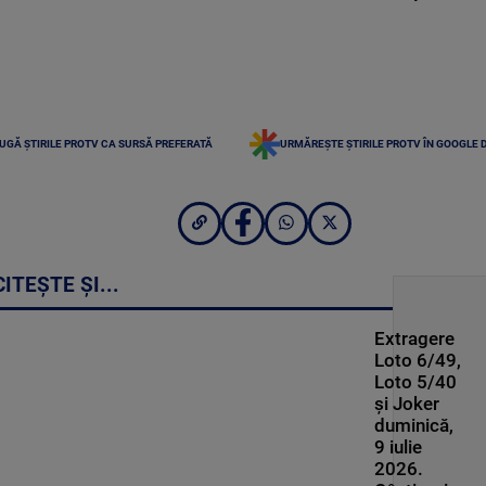
UGĂ ȘTIRILE PROTV CA SURSĂ PREFERATĂ
URMĂREȘTE ȘTIRILE PROTV ÎN GOOGLE 
CITEȘTE ȘI...
Extragere
Loto 6/49,
Loto 5/40
și Joker
duminică,
9 iulie
2026.