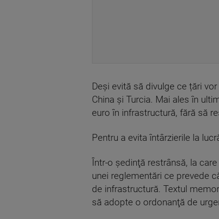
Deşi evită să divulge ce țări vor
China şi Turcia. Mai ales în ultim
euro în infrastructură, fără să
Pentru a evita întârzierile la luc
Într-o şedinţă restrânsă, la ca
unei reglementări ce prevede că ţ
de infrastructură. Textul memor
să adopte o ordonanţă de urgenţă 