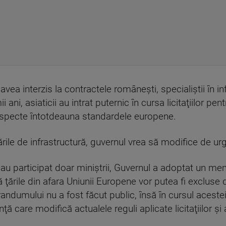
 avea interzis la contractele româneşti, specialiştii în 
ii ani, asiaticii au intrat puternic în cursa licitaţiilor p
 respecte întotdeauna standardele europene.
rările de infrastructură, guvernul vrea să modifice de urgen
re au participat doar miniştrii, Guvernul a adoptat un
ările din afara Uniunii Europene vor putea fi excluse de 
andumului nu a fost făcut public, însă în cursul aceste
care modifică actualele reguli aplicate licitaţiilor şi ac