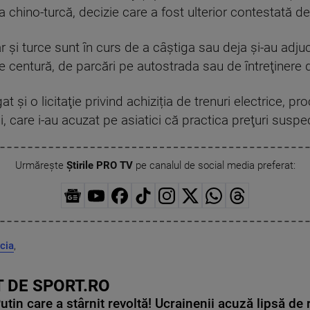
chino-turcă, decizie care a fost ulterior contestată d
şi turce sunt în curs de a câştiga sau deja şi-au adjuc
 centură, de parcări pe autostrada sau de întreţinere 
gat şi o licitaţie privind achiziția de trenuri electrice, 
i, care i-au acuzat pe asiatici că practica preţuri suspe
Urmărește
Știrile PRO TV
pe canalul de social media preferat:
cia
,
 DE SPORT.RO
in care a stârnit revoltă! Ucrainenii acuză lipsă de r