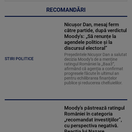
RECOMANDĂRI
Nicușor Dan, mesaj ferm
către partide, după verdictul
Moody's: „Să renunțe la
agendele politice şi la
discursul electoral”
Președintele Nicușor Dan a salutat
STIRI POLITICE
decizia Moody’s de a menține
ratingul României la „Baa3”,
afirmând că agenția a confirmat
progresele făcute în ultimul an
pentru echilibrarea finanțelor
publice și reducerea cheltuielilor.
Moody’s păstrează ratingul
României în categoria
„recomandat investiţiilor”,
cu perspectiva negativă.
Reacția lui Nazare