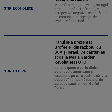
Moody's a menţinut, vineri, ratingul
STIRI ECONOMICE
atribuit României la "Baa3", cu
perspectivă negativă, se arată într-
un comunicat al agenţiei de
evaluare financiară.
Iranul și-a prezentat
„trofeele” din războiul cu
SUA și Israel. Ce capturi au
scos la iveală Gardienii
Revoluției | FOTO
Iranul expune o parte dintre
STIRI EXTERNE
aeronavele americane şi
israeliene pe care susţine că le-a
doborât în timpul războiului de
aproape şase luni din Golful
Persic.