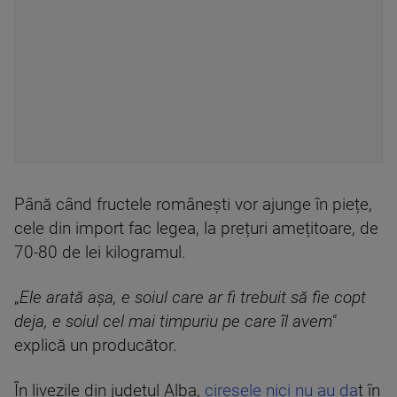
Până când fructele românești vor ajunge în piețe,
cele din import fac legea, la prețuri amețitoare, de
70-80 de lei kilogramul.
„
Ele arată așa, e soiul care ar fi trebuit să fie copt
deja, e soiul cel mai timpuriu pe care îl avem"
explică un producător.
În livezile din județul Alba,
cireșele nici nu au da
t în