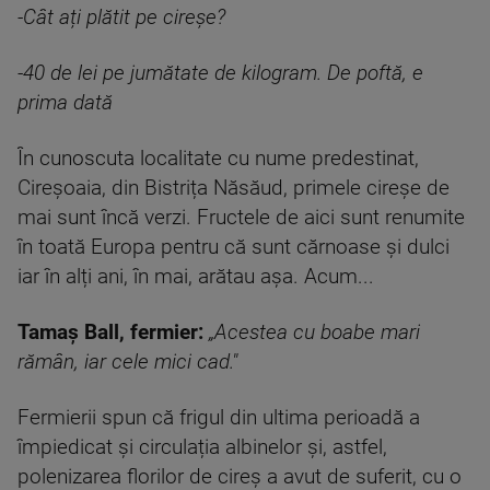
-Cât ați plătit pe cireșe?
-40 de lei pe jumătate de kilogram. De poftă, e
prima dată
În cunoscuta localitate cu nume predestinat,
Cireșoaia, din Bistrița Năsăud, primele cireșe de
mai sunt încă verzi. Fructele de aici sunt renumite
în toată Europa pentru că sunt cărnoase și dulci
iar în alți ani, în mai, arătau așa. Acum...
Tamaș Ball, fermier:
„Acestea cu boabe mari
rămân, iar cele mici cad."
Fermierii spun că frigul din ultima perioadă a
împiedicat și circulația albinelor și, astfel,
polenizarea florilor de cireș a avut de suferit, cu o