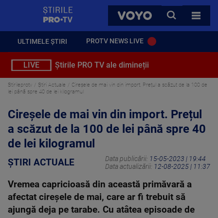
StirilePROTV
CAUTA
VOYO
TOATE 
PROTV NEWS LIVE
ULTIMELE ȘTIRI
LIVE
Știrile PRO TV ale dimineții
Stirileprotv
Știri Actuale
Cireșele de mai vin din import. Prețul a scăzut de la 100 de
lei până spre 40 de lei kilogramul
Cireșele de mai vin din import. Prețul
a scăzut de la 100 de lei până spre 40
de lei kilogramul
Data publicării:
15-05-2023 | 19:44
ȘTIRI ACTUALE
Data actualizării:
12-08-2025 | 11:37
Vremea capricioasă din această primăvară a
afectat cireșele de mai, care ar fi trebuit să
ajungă deja pe tarabe. Cu atâtea episoade de