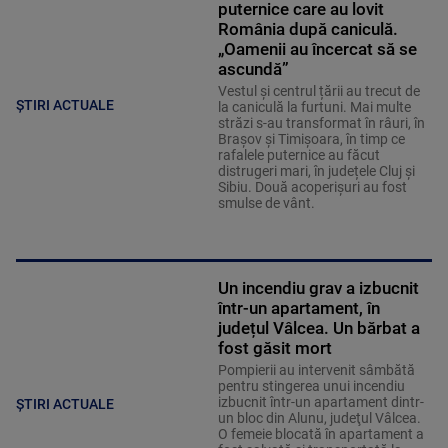
puternice care au lovit
România după caniculă.
„Oamenii au încercat să se
ascundă”
Vestul și centrul țării au trecut de
ȘTIRI ACTUALE
la caniculă la furtuni. Mai multe
străzi s-au transformat în râuri, în
Brașov și Timișoara, în timp ce
rafalele puternice au făcut
distrugeri mari, în județele Cluj și
Sibiu. Două acoperișuri au fost
smulse de vânt.
Un incendiu grav a izbucnit
într-un apartament, în
județul Vâlcea. Un bărbat a
fost găsit mort
Pompierii au intervenit sâmbătă
pentru stingerea unui incendiu
izbucnit într-un apartament dintr-
ȘTIRI ACTUALE
un bloc din Alunu, judeţul Vâlcea.
O femeie blocată în apartament a