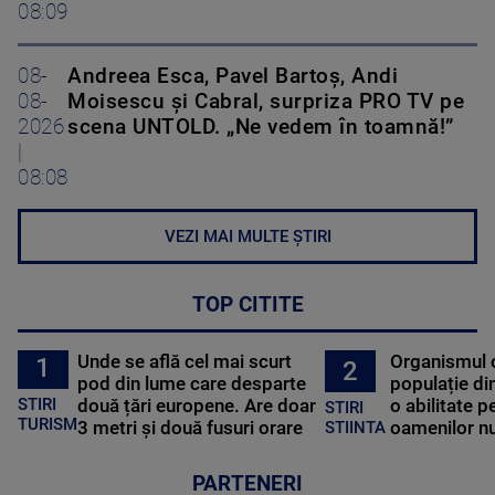
08:09
08-
Andreea Esca, Pavel Bartoș, Andi
08-
Moisescu și Cabral, surpriza PRO TV pe
2026
scena UNTOLD. „Ne vedem în toamnă!”
|
08:08
VEZI MAI MULTE ȘTIRI
TOP CITITE
Unde se află cel mai scurt
Organismul 
1
2
pod din lume care desparte
populație di
STIRI
două țări europene. Are doar
o abilitate p
STIRI
TURISM
3 metri și două fusuri orare
oamenilor nu
STIINTA
PARTENERI