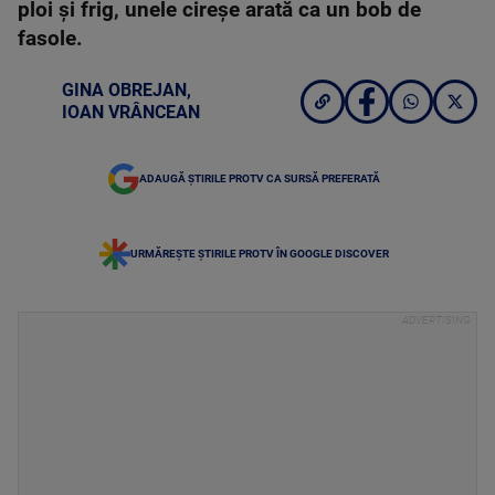
ploi și frig, unele cireșe arată ca un bob de
fasole.
GINA OBREJAN
,
IOAN VRÂNCEAN
ADAUGĂ ȘTIRILE PROTV CA SURSĂ PREFERATĂ
URMĂREȘTE ȘTIRILE PROTV ÎN GOOGLE DISCOVER