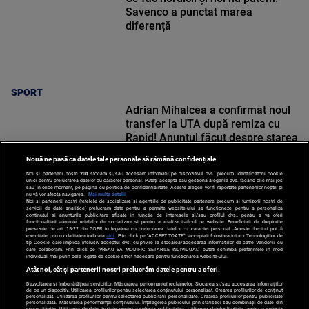
Savenco a punctat marea
diferență
SPORT
Adrian Mihalcea a confirmat noul
transfer la UTA după remiza cu
Rapid! Anunțul făcut despre starea
lui Alexi Pitu
Nouă ne pasă ca datele tale personale să rămână confidențiale
Noi și partenerii noștri
201
stocăm și/sau accesăm informații pe dispozitivul dvs., precum identificatorii cookie
unici pentru prelucrarea datelor cu caracter personal. Puteți accepta sau gestiona alegerile dvs. făcând clic mai jos
sau în orice moment, pe pagina cu politica de confidențialitate. Aceste alegeri vor fi raportate partenerilor noștri și
nu vă vor afecta navigarea.
Mai multe detalii
Noi si partenerii nostri (retelele de socializare si agentiile de publicitate partenere, precum si furnizorii nostri de
SPORT
servicii de date analitice) prelucram date pentru a permite website-ului sa functioneze, pentru a personaliza
continutul si anunturile publicitare afisate in functie de interesele si/sau profilul dvs., pentru a va oferi
functionalitati aferente retelelor de socializare si pentru a analiza traficul pe website. Beneficiati de drepturile
prevazute de art. 15-22 din GDPR in legatura cu prelucrarea datelor cu caracter personal. Aceste drepturi pot fi
exercitate prin modalitatea indicata
aici
. Prin click pe “ACCEPT TOATE”, acceptati folosirea tuturor Tehnologiilor de
tip Cookie, care implica inclusiv acceptul dvs. cu privire la stocarea/accesarea informatiilor de catre Vendor-ii cu
care colaboram. Prin click pe “VREAU SA MODIFIC SETARILE INDIVIDUAL” puteti schimba preferintele in mod
individual, mai putin cele legate de cookie strict necesare pentru functionarea website-ului.
Atât noi, cât și partenerii noștri prelucrăm datele pentru a oferi:
Dezvoltarea și îmbunătățirea serviciilor. Măsurarea performanței reclamelor. Stocarea și/sau accesarea informațiilor
de pe un dispozitiv. Utilizarea profilurilor pentru selectarea conținutului personalizat. Crearea profilurilor de conținut
personalizat. Utilizarea profilurilor pentru selectarea publicității personalizate. Crearea profilurilor pentru publicitate
personalizată. Măsurarea performanței conținutului. Înțelegerea publicului prin statistici sau combinații de date din
surse diferite. Utilizarea de date limitate pentru a selecta publicitatea. Utilizarea datelor limitate pentru a selecta