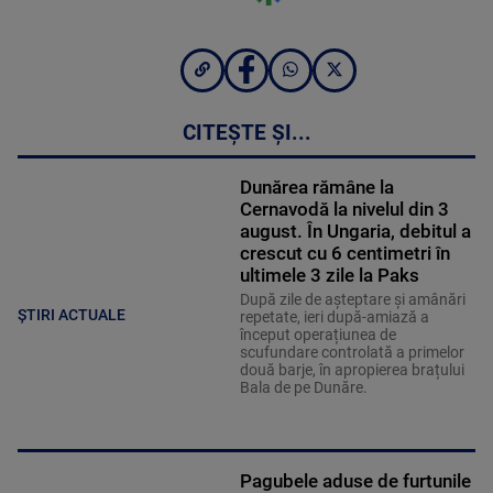
CITEȘTE ȘI...
Dunărea rămâne la
Cernavodă la nivelul din 3
august. În Ungaria, debitul a
crescut cu 6 centimetri în
ultimele 3 zile la Paks
După zile de așteptare și amânări
ȘTIRI ACTUALE
repetate, ieri după-amiază a
început operațiunea de
scufundare controlată a primelor
două barje, în apropierea brațului
Bala de pe Dunăre.
Pagubele aduse de furtunile