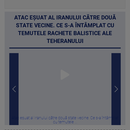
ATAC EȘUAT AL IRANULUI CĂTRE DOUĂ
STATE VECINE. CE S-A ÎNTÂMPLAT CU
TEMUTELE RACHETE BALISTICE ALE
TEHERANULUI
Atac eșuat al Iranului către două state vecine. Ce s-a întâmplat
Un no
cu temutele ...