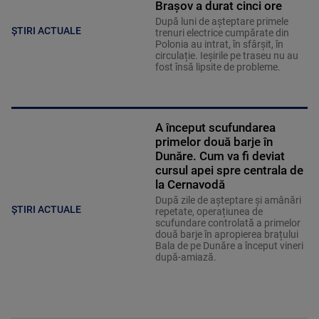
Brașov a durat cinci ore
După luni de așteptare primele
ȘTIRI ACTUALE
trenuri electrice cumpărate din
Polonia au intrat, în sfârșit, în
circulație. Ieșirile pe traseu nu au
fost însă lipsite de probleme.
A început scufundarea
primelor două barje în
Dunăre. Cum va fi deviat
cursul apei spre centrala de
la Cernavodă
După zile de așteptare și amânări
ȘTIRI ACTUALE
repetate, operațiunea de
scufundare controlată a primelor
două barje în apropierea brațului
Bala de pe Dunăre a început vineri
după-amiază.