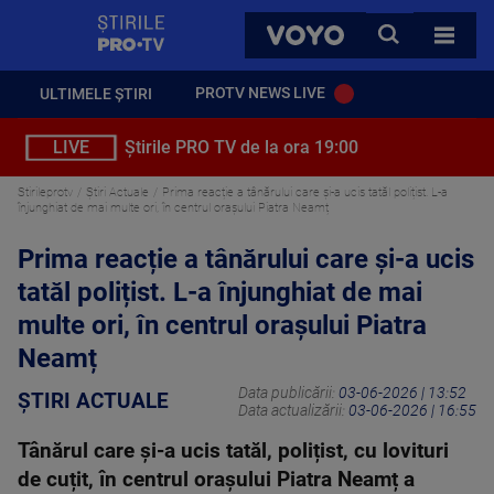
StirilePROTV
CAUTA
VOYO
TOATE 
PROTV NEWS LIVE
ULTIMELE ȘTIRI
LIVE
Știrile PRO TV de la ora 19:00
Stirileprotv
Știri Actuale
Prima reacție a tânărului care și-a ucis tatăl polițist. L-a
înjunghiat de mai multe ori, în centrul orașului Piatra Neamț
Prima reacție a tânărului care și-a ucis
tatăl polițist. L-a înjunghiat de mai
multe ori, în centrul orașului Piatra
Neamț
Data publicării:
03-06-2026 | 13:52
ȘTIRI ACTUALE
Data actualizării:
03-06-2026 | 16:55
Tânărul care și-a ucis tatăl, polițist, cu lovituri
de cuțit, în centrul orașului Piatra Neamț a