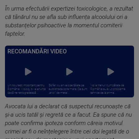
În urma efectuării expertizei toxicologice, a rezultat
că tânărul nu se afla sub influența alcoolului ori a
substanțelor psihoactive la momentul comiterii
faptelor.
RECOMANDĂRI VIDEO
Un nou test important pentru
Șoferi cu anvelope tăiate pe
Noile trenuri cumpărate de
România. Moody's va anunța
autostrada spre mare. Ce sunt
România au avut probleme
dacă ne retrogradează ...
„aricii” de metal ...
tehnice de la prima ...
Avocata lui a declarat că suspectul recunoaște că
și-a ucis tatăl și regretă ce a facut. Ea spune că nu
poate confirma ipoteza conform căreia motivul
crimei ar fi o neînțelegere între cei doi legată de o