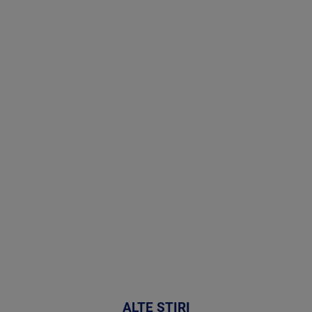
Stirile PRO
TV # 17.00 -
07 August
2026
MAI
MULTE
DETALII
50:51
ALTE ȘTIRI