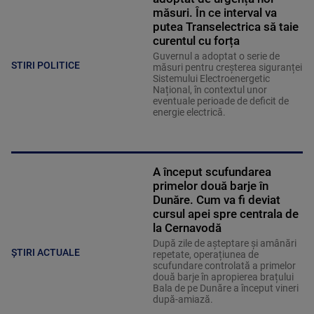
măsuri. În ce interval va
putea Transelectrica să taie
curentul cu forța
Guvernul a adoptat o serie de
STIRI POLITICE
măsuri pentru creșterea siguranței
Sistemului Electroenergetic
Național, în contextul unor
eventuale perioade de deficit de
energie electrică.
A început scufundarea
primelor două barje în
Dunăre. Cum va fi deviat
cursul apei spre centrala de
la Cernavodă
După zile de așteptare și amânări
ȘTIRI ACTUALE
repetate, operațiunea de
scufundare controlată a primelor
două barje în apropierea brațului
Bala de pe Dunăre a început vineri
după-amiază.