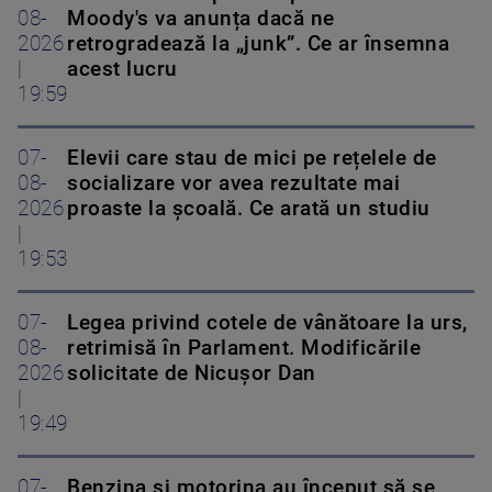
08-
Moody's va anunța dacă ne
2026
retrogradează la „junk”. Ce ar însemna
|
acest lucru
19:59
07-
Elevii care stau de mici pe rețelele de
08-
socializare vor avea rezultate mai
2026
proaste la școală. Ce arată un studiu
|
19:53
07-
Legea privind cotele de vânătoare la urs,
08-
retrimisă în Parlament. Modificările
2026
solicitate de Nicușor Dan
|
19:49
07-
Benzina și motorina au început să se