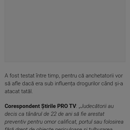
A fost testat între timp, pentru că anchetatorii vor
să afle dacă era sub influența drogurilor când și-a
atacat tatăl.
Corespondent Știrile PRO TV
: „
Judecătorii au
decis ca tânărul de 22 de ani să fie arestat
preventiv pentru omor calificat, portul sau folosirea
fără drept de obiecte periculoase și tulburarea