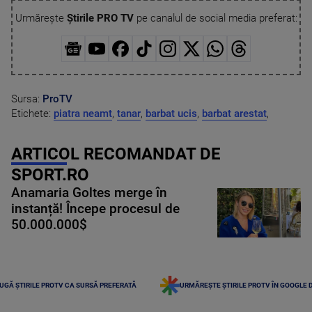
Urmărește
Știrile PRO TV
pe canalul de social media preferat:
Sursa:
ProTV
Etichete:
piatra neamt
,
tanar
,
barbat ucis
,
barbat arestat
,
ARTICOL RECOMANDAT DE
SPORT.RO
Anamaria Goltes merge în
instanță! Începe procesul de
50.000.000$
UGĂ ȘTIRILE PROTV CA SURSĂ PREFERATĂ
URMĂREȘTE ȘTIRILE PROTV ÎN GOOGLE 