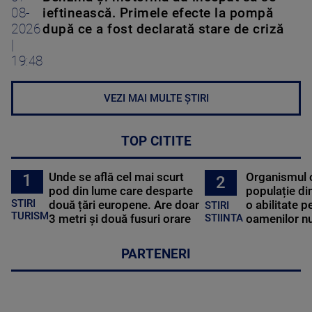
08-
ieftinească. Primele efecte la pompă
2026
după ce a fost declarată stare de criză
|
19:48
VEZI MAI MULTE ȘTIRI
TOP CITITE
Unde se află cel mai scurt
Organismul 
1
2
pod din lume care desparte
populație di
STIRI
două țări europene. Are doar
o abilitate p
STIRI
TURISM
3 metri și două fusuri orare
oamenilor nu
STIINTA
PARTENERI