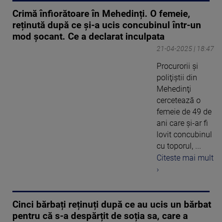
Crimă înfiorătoare în Mehedinți. O femeie,
reținută după ce și-a ucis concubinul într-un
mod șocant. Ce a declarat inculpata
21-04-2025 | 18:47
Procurorii şi
poliţiştii din
Mehedinţi
cercetează o
femeie de 49 de
ani care şi-ar fi
lovit concubinul
cu toporul, ...
Citeste mai mult
›
Cinci bărbați reținuți după ce au ucis un bărbat
pentru că s-a despărțit de soția sa, care a