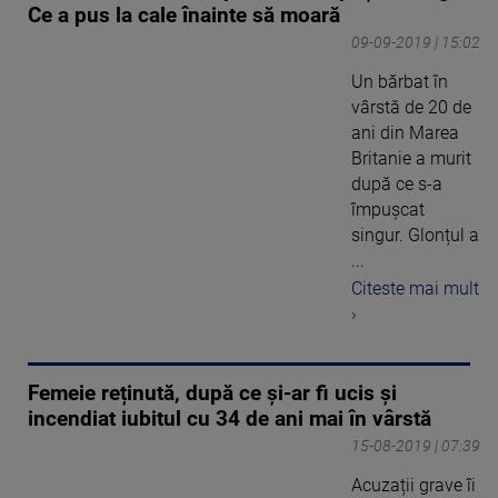
Ce a pus la cale înainte să moară
09-09-2019 | 15:02
Un bărbat în
vârstă de 20 de
ani din Marea
Britanie a murit
după ce s-a
împușcat
singur. Glonțul a
...
Citeste mai mult
›
Femeie reținută, după ce și-ar fi ucis și
incendiat iubitul cu 34 de ani mai în vârstă
15-08-2019 | 07:39
Acuzații grave îi