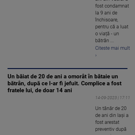
fost condamnat
la 9 ani de
închisoare,
pentru că a luat
o viață - un
bătrân ...
Citeste mai mult
›
Un băiat de 20 de ani a omorât în bătaie un
bătrân, după ce l-ar fi jefuit. Complice a fost
fratele lui, de doar 14 ani
14-09-2023 | 17:11
Un tânăr de 20
de ani din Iași a
fost arestat
preventiv după