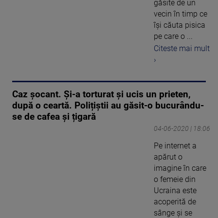
găsite de un
vecin în timp ce
își căuta pisica
pe care o ...
Citeste mai mult
›
Caz șocant. Și-a torturat și ucis un prieten,
după o ceartă. Polițiștii au găsit-o bucurându-
se de cafea și țigară
04-06-2020 | 18:06
Pe internet a
apărut o
imagine în care
o femeie din
Ucraina este
acoperită de
sânge și se