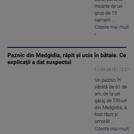
moarte de un
grup de 15
oameni ...
Citeste mai mult
›
Paznic din Medgidia, răpit și ucis în bătaie. Ce
explicații a dat suspectul
11-09-2019 | 15:27
Un paznic în
vârstă de 61 de
ani, de la un
garaj de TIR-uri
din Medgidia, a
fost răpit şi
omorât ...
Citeste mai mult