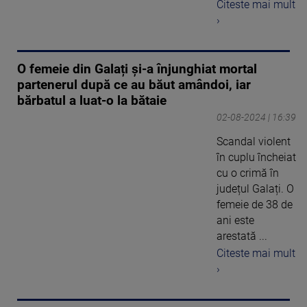
Citeste mai mult
›
O femeie din Galați și-a înjunghiat mortal
partenerul după ce au băut amândoi, iar
bărbatul a luat-o la bătaie
02-08-2024 | 16:39
Scandal violent
în cuplu încheiat
cu o crimă în
județul Galați. O
femeie de 38 de
ani este
arestată ...
Citeste mai mult
›