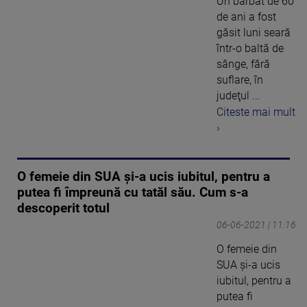
Un bărbat de 60
de ani a fost
găsit luni seară
într-o baltă de
sânge, fără
suflare, în
judeţul ...
Citeste mai mult
›
O femeie din SUA și-a ucis iubitul, pentru a
putea fi împreună cu tatăl său. Cum s-a
descoperit totul
06-06-2021 | 11:16
O femeie din
SUA și-a ucis
iubitul, pentru a
putea fi