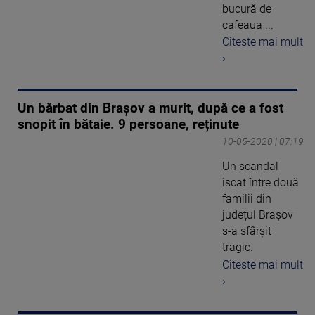
bucură de
cafeaua ...
Citeste mai mult
›
Un bărbat din Brașov a murit, după ce a fost
snopit în bătaie. 9 persoane, reținute
10-05-2020 | 07:19
Un scandal
iscat între două
familii din
județul Brașov
s-a sfârșit
tragic.
Citeste mai mult
›