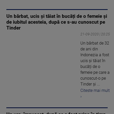
Un bărbat, ucis și tăiat în bucăți de o femeie și
de iubitul acesteia, după ce s-au cunoscut pe
Tinder
21-09-2020 | 20:25
Un bărbat de 32
de ani din
Indonezia a fost
ucis și tăiat în
bucăți de o
femeie pe care a
cunoscut-o pe
Tinder și ...
Citeste mai mult
›