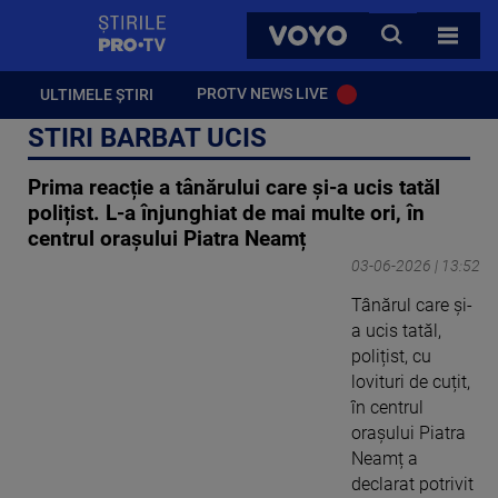
StirilePROTV
CAUTA
VOYO
TOATE 
PROTV NEWS LIVE
ULTIMELE ȘTIRI
STIRI BARBAT UCIS
Prima reacție a tânărului care și-a ucis tatăl
polițist. L-a înjunghiat de mai multe ori, în
centrul orașului Piatra Neamț
03-06-2026 | 13:52
Tânărul care și-
a ucis tatăl,
polițist, cu
lovituri de cuțit,
în centrul
orașului Piatra
Neamț a
declarat potrivit