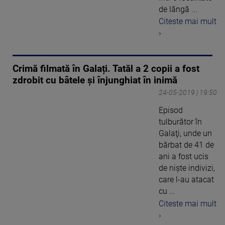
de lângă ...
Citeste mai mult
›
Crimă filmată în Galați. Tatăl a 2 copii a fost
zdrobit cu bâtele şi înjunghiat în inimă
24-05-2019 | 19:50
Episod
tulburător în
Galaţi, unde un
bărbat de 41 de
ani a fost ucis
de nişte indivizi,
care l-au atacat
cu ...
Citeste mai mult
›