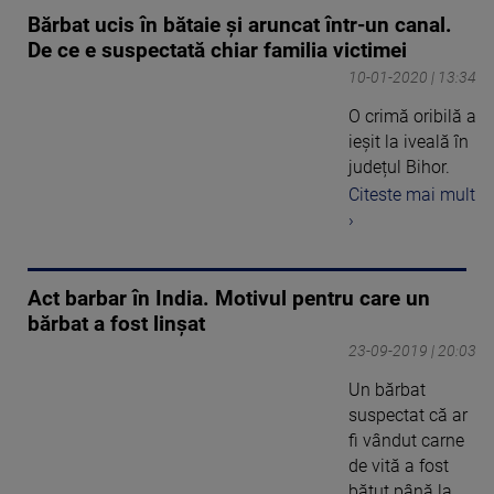
Bărbat ucis în bătaie şi aruncat într-un canal.
De ce e suspectată chiar familia victimei
10-01-2020 | 13:34
O crimă oribilă a
ieșit la iveală în
județul Bihor.
Citeste mai mult
›
Act barbar în India. Motivul pentru care un
bărbat a fost linșat
23-09-2019 | 20:03
Un bărbat
suspectat că ar
fi vândut carne
de vită a fost
bătut până la