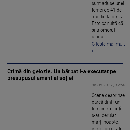
sunt aduse unei
femei de 41 de
ani din Ialomița.
Este bănuită că
și-a omorât
iubitul ...
Citeste mai mult
›
Crimă din gelozie. Un bărbat l-a executat pe
presupusul amant al soției
06-08-2019 | 12:50
Scene desprinse
parcă dintr-un
film cu mafioţi
s-au derulat
marți noapte,
într-o localitate