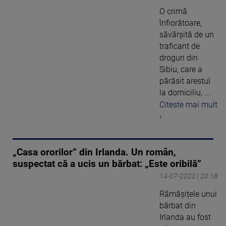
O crimă
înfiorătoare,
săvârşită de un
traficant de
droguri din
Sibiu, care a
părăsit arestul
la domiciliu, ...
Citeste mai mult
›
„Casa ororilor” din Irlanda. Un român,
suspectat că a ucis un bărbat: „Este oribilă”
14-07-2020 | 20:18
Rămășițele unui
bărbat din
Irlanda au fost