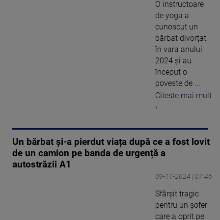
O instructoare
de yoga a
cunoscut un
bărbat divorțat
în vara anului
2024 și au
început o
poveste de ...
Citeste mai mult
›
Un bărbat și-a pierdut viața după ce a fost lovit
de un camion pe banda de urgență a
autostrăzii A1
09-11-2024 | 07:46
Sfârșit tragic
pentru un șofer
care a oprit pe