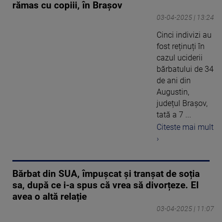
rămas cu copiii, în Brașov
03-04-2025 | 13:24
Cinci indivizi au
fost reținuți în
cazul uciderii
bărbatului de 34
de ani din
Augustin,
județul Brașov,
tată a 7 ...
Citeste mai mult
›
Bărbat din SUA, împușcat și tranșat de soția
sa, după ce i-a spus că vrea să divorțeze. El
avea o altă relație
03-04-2025 | 11:07