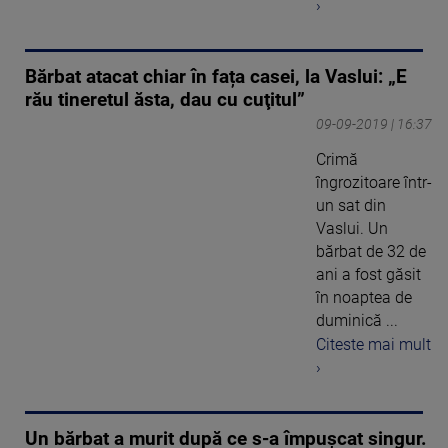
›
Bărbat atacat chiar în fața casei, la Vaslui: „E
rău tineretul ăsta, dau cu cuţitul”
09-09-2019 | 16:37
Crimă
îngrozitoare într-
un sat din
Vaslui. Un
bărbat de 32 de
ani a fost găsit
în noaptea de
duminică ...
Citeste mai mult
›
Un bărbat a murit după ce s-a împușcat singur.