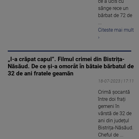
ce a ucis cu
sânge rece un
bărbat de 72 de
...
Citeste mai mult
›
„I-a crăpat capul”. Filmul crimei din Bistrița-
Năsăud. De ce și-a omorât în bătaie bărbatul de
32 de ani fratele geamăn
18-07-2023 | 17:11
Crimă șocantă
între doi frați
gemeni în
vârstă de 32 de
ani din județul
Bistrița-Năsăud.
Cheful de ...