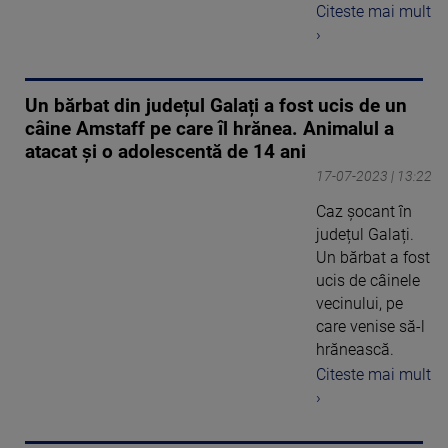
Citeste mai mult
›
Un bărbat din județul Galați a fost ucis de un
câine Amstaff pe care îl hrănea. Animalul a
atacat și o adolescentă de 14 ani
17-07-2023 | 13:22
Caz șocant în
județul Galați.
Un bărbat a fost
ucis de câinele
vecinului, pe
care venise să-l
hrănească.
Citeste mai mult
›