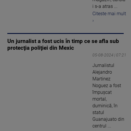
i s-a atras ...
Citeste mai mult
›
Un jurnalist a fost ucis în timp ce se afla sub
protecţia poliţiei din Mexic
05-08-2024 | 07:21
Jurnalistul
Alejandro
Martinez
Noguez a fost
împuşcat
mortal,
duminică, în
statul
Guanajuato din
centrul ...