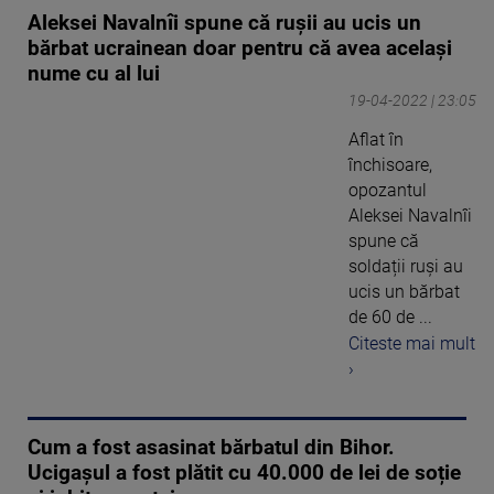
Aleksei Navalnîi spune că rușii au ucis un
bărbat ucrainean doar pentru că avea același
nume cu al lui
19-04-2022 | 23:05
Aflat în
închisoare,
opozantul
Aleksei Navalnîi
spune că
soldații ruși au
ucis un bărbat
de 60 de ...
Citeste mai mult
›
Cum a fost asasinat bărbatul din Bihor.
Ucigașul a fost plătit cu 40.000 de lei de soție