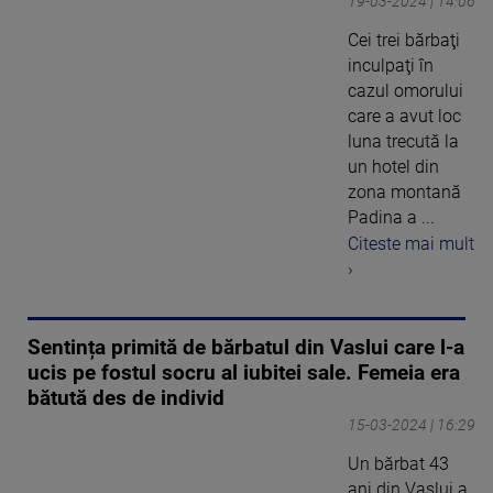
19-03-2024 | 14:06
Cei trei bărbaţi
inculpaţi în
cazul omorului
care a avut loc
luna trecută la
un hotel din
zona montană
Padina a ...
Citeste mai mult
›
Sentința primită de bărbatul din Vaslui care l-a
ucis pe fostul socru al iubitei sale. Femeia era
bătută des de individ
15-03-2024 | 16:29
Un bărbat 43
ani din Vaslui a