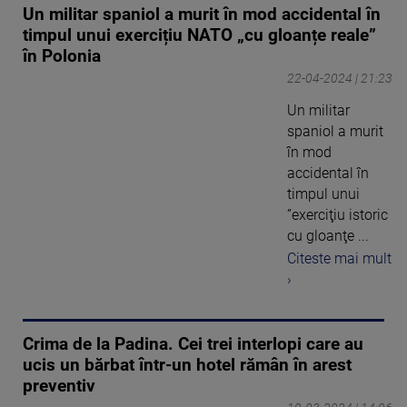
Un militar spaniol a murit în mod accidental în
timpul unui exercițiu NATO „cu gloanțe reale”
în Polonia
22-04-2024 | 21:23
Un militar
spaniol a murit
în mod
accidental în
timpul unui
”exerciţiu istoric
cu gloanţe ...
Citeste mai mult
›
Crima de la Padina. Cei trei interlopi care au
ucis un bărbat într-un hotel rămân în arest
preventiv