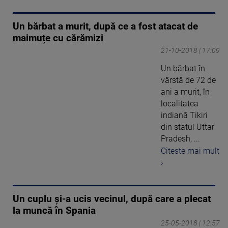
Un bărbat a murit, după ce a fost atacat de
maimuțe cu cărămizi
21-10-2018 | 17:09
Un bărbat în
vârstă de 72 de
ani a murit, în
localitatea
indiană Tikiri
din statul Uttar
Pradesh, ...
Citeste mai mult
›
Un cuplu și-a ucis vecinul, după care a plecat
la muncă în Spania
25-05-2018 | 12:57