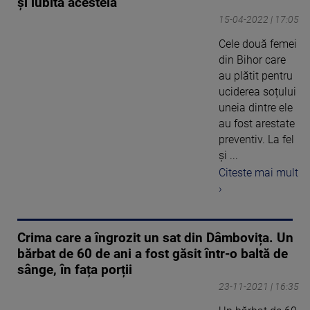
și iubita acesteia
15-04-2022 | 17:05
Cele două femei
din Bihor care
au plătit pentru
uciderea soțului
uneia dintre ele
au fost arestate
preventiv. La fel
și ...
Citeste mai mult
›
Crima care a îngrozit un sat din Dâmbovița. Un
bărbat de 60 de ani a fost găsit într-o baltă de
sânge, în fața porții
23-11-2021 | 16:35