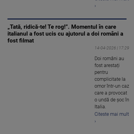
›
„Tată, ridică-te! Te rog!”. Momentul în care
italianul a fost ucis cu ajutorul a doi români a
fost filmat
14-04-2026 | 17:29
Doi români au
fost arestați
pentru
complicitate la
omor într-un caz
care a provocat
o undă de șoc în
Italia.
Citeste mai mult
›