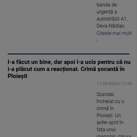
banda de
urgență a
autostrăzii A1,
Deva-Nădlac.
Citeste mai mult
›
I-a făcut un bine, dar apoi l-a ucis pentru că nu
i-a plăcut cum a reacționat. Crimă șocantă în
Ploiești
11-09-2024 | 12:45
Scandal
încheiat cu o
crimă în
Ploiești. Un
șofer oprit în
fața unui
magazin, căruia