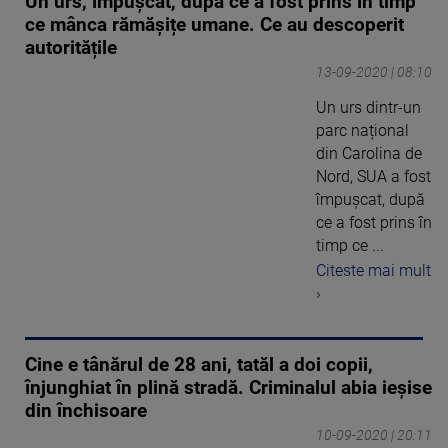
Un urs, împușcat, după ce a fost prins în timp
ce mânca rămășițe umane. Ce au descoperit
autoritățile
13-09-2020 | 08:10
Un urs dintr-un
parc național
din Carolina de
Nord, SUA a fost
împușcat, după
ce a fost prins în
timp ce ...
Citeste mai mult
›
Cine e tânărul de 28 ani, tatăl a doi copii,
înjunghiat în plină stradă. Criminalul abia ieșise
din închisoare
10-09-2020 | 20:11