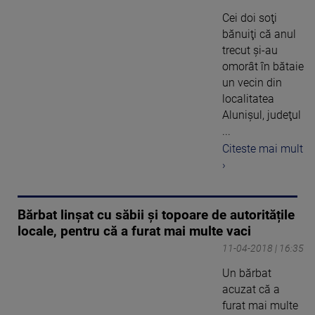
Cei doi soţi
bănuiţi că anul
trecut şi-au
omorât în bătaie
un vecin din
localitatea
Alunişul, judeţul
...
Citeste mai mult
›
Bărbat linșat cu săbii și topoare de autoritățile
locale, pentru că a furat mai multe vaci
11-04-2018 | 16:35
Un bărbat
acuzat că a
furat mai multe