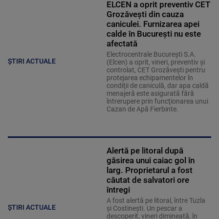
ELCEN a oprit preventiv CET
Grozăveşti din cauza
caniculei. Furnizarea apei
calde în Bucureşti nu este
afectată
Electrocentrale Bucureşti S.A.
ȘTIRI ACTUALE
(Elcen) a oprit, vineri, preventiv şi
controlat, CET Grozăveşti pentru
protejarea echipamentelor în
condiţii de caniculă, dar apa caldă
menajeră este asigurată fără
întrerupere prin funcţionarea unui
Cazan de Apă Fierbinte.
Alertă pe litoral după
găsirea unui caiac gol în
larg. Proprietarul a fost
căutat de salvatori ore
întregi
A fost alertă pe litoral, între Tuzla
ȘTIRI ACTUALE
și Costinești. Un pescar a
descoperit, vineri dimineață, în