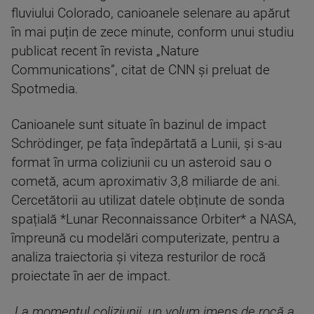
fluviului Colorado, canioanele selenare au apărut
în mai puțin de zece minute, conform unui studiu
publicat recent în revista „Nature
Communications”, citat de CNN și preluat de
Spotmedia.
Canioanele sunt situate în bazinul de impact
Schrödinger, pe fața îndepărtată a Lunii, și s-au
format în urma coliziunii cu un asteroid sau o
cometă, acum aproximativ 3,8 miliarde de ani.
Cercetătorii au utilizat datele obținute de sonda
spațială *Lunar Reconnaissance Orbiter* a NASA,
împreună cu modelări computerizate, pentru a
analiza traiectoria și viteza resturilor de rocă
proiectate în aer de impact.
„La momentul coliziunii, un volum imens de rocă a