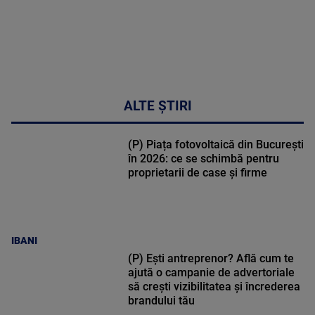
MAI
MULTE
DETALII
17:46
ALTE ȘTIRI
(P) Piața fotovoltaică din București
în 2026: ce se schimbă pentru
proprietarii de case și firme
IBANI
(P) Ești antreprenor? Află cum te
ajută o campanie de advertoriale
să crești vizibilitatea și încrederea
brandului tău