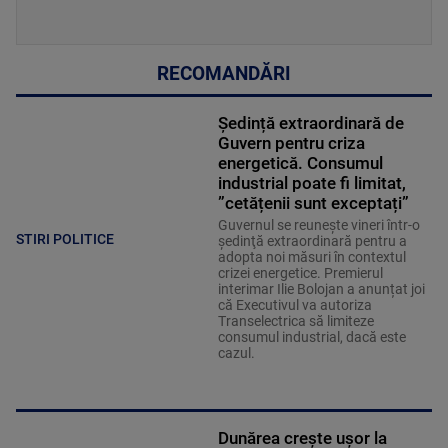
RECOMANDĂRI
Ședință extraordinară de
Guvern pentru criza
energetică. Consumul
industrial poate fi limitat,
”cetățenii sunt exceptați”
Guvernul se reuneşte vineri într-o
STIRI POLITICE
şedinţă extraordinară pentru a
adopta noi măsuri în contextul
crizei energetice. Premierul
interimar Ilie Bolojan a anunțat joi
că Executivul va autoriza
Transelectrica să limiteze
consumul industrial, dacă este
cazul.
Dunărea crește ușor la