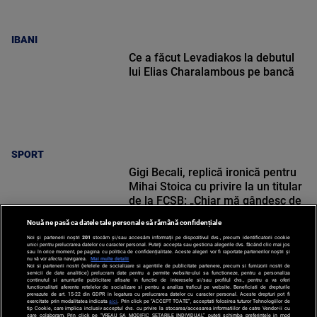
IBANI
Ce a făcut Levadiakos la debutul
lui Elias Charalambous pe bancă
SPORT
Gigi Becali, replică ironică pentru
Mihai Stoica cu privire la un titular
de la FCSB: „Chiar mă gândesc de
acum”
Nouă ne pasă ca datele tale personale să rămână confidențiale
Noi și partenerii noștri
201
stocăm și/sau accesăm informații pe dispozitivul dvs., precum identificatorii cookie
unici pentru prelucrarea datelor cu caracter personal. Puteți accepta sau gestiona alegerile dvs. făcând clic mai jos
sau în orice moment, pe pagina cu politica de confidențialitate. Aceste alegeri vor fi raportate partenerilor noștri și
nu vă vor afecta navigarea.
Mai multe detalii
Noi si partenerii nostri (retelele de socializare si agentiile de publicitate partenere, precum si furnizorii nostri de
SPORT
servicii de date analitice) prelucram date pentru a permite website-ului sa functioneze, pentru a personaliza
continutul si anunturile publicitare afisate in functie de interesele si/sau profilul dvs., pentru a va oferi
functionalitati aferente retelelor de socializare si pentru a analiza traficul pe website. Beneficiati de drepturile
prevazute de art. 15-22 din GDPR in legatura cu prelucrarea datelor cu caracter personal. Aceste drepturi pot fi
exercitate prin modalitatea indicata
aici
. Prin click pe “ACCEPT TOATE”, acceptati folosirea tuturor Tehnologiilor de
tip Cookie, care implica inclusiv acceptul dvs. cu privire la stocarea/accesarea informatiilor de catre Vendor-ii cu
care colaboram. Prin click pe “VREAU SA MODIFIC SETARILE INDIVIDUAL” puteti schimba preferintele in mod