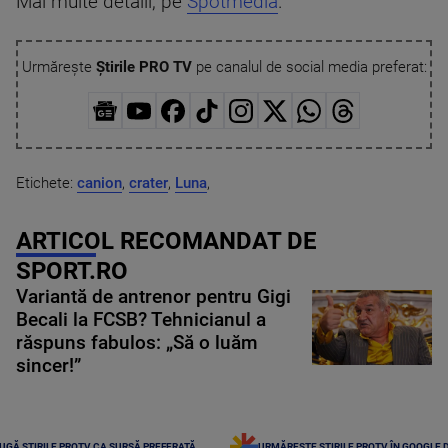
Mai multe detalii, pe
Spotmedia
.
Urmărește
Știrile PRO TV
pe canalul de social media preferat:
Etichete:
canion
,
crater
,
Luna
,
ARTICOL RECOMANDAT DE
SPORT.RO
Variantă de antrenor pentru Gigi
Becali la FCSB? Tehnicianul a
răspuns fabulos: „Să o luăm
sincer!”
UGĂ ȘTIRILE PROTV CA SURSĂ PREFERATĂ
URMĂREȘTE ȘTIRILE PROTV ÎN GOOGLE 