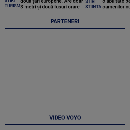
STIRI
două țări europene. Are doar
o abilitate p
STIRI
TURISM
3 metri și două fusuri orare
oamenilor nu
STIINTA
PARTENERI
VIDEO VOYO