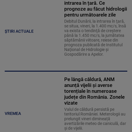
intrarea în țară. Ce
prognoze au făcut hidrologii
pentru următoarele zile
Debitul Dunării, la intrarea în ţară,
se situa, vineri, la 1.400 mc/s, însă
va exista o tendinţă de creştere
ȘTIRI ACTUALE
până la 1.450 mc/s, la jumătatea
săptămânii viitoare, reiese din
prognoza publicată de Institutul
Naţional de Hidrologie şi
Gospodărire a Apelor.
Pe lângă căldură, ANM
anunță vijelii și averse
torențiale în numeroase
județe din România. Zonele
vizate
Valul de căldură persistă pe
VREMEA
teritoriul României. Meterologii au
prelungit vineri dimineață
avertizările meteo de caniculă, dar
și de vijelii.