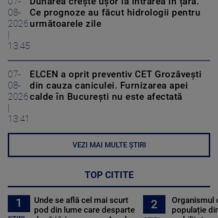
07-
Dunărea crește ușor la intrarea în țară.
08-
Ce prognoze au făcut hidrologii pentru
2026
următoarele zile
|
13:45
07-
ELCEN a oprit preventiv CET Grozăveşti
08-
din cauza caniculei. Furnizarea apei
2026
calde în Bucureşti nu este afectată
|
13:41
VEZI MAI MULTE ȘTIRI
TOP CITITE
Unde se află cel mai scurt
Organismul 
1
2
pod din lume care desparte
populație di