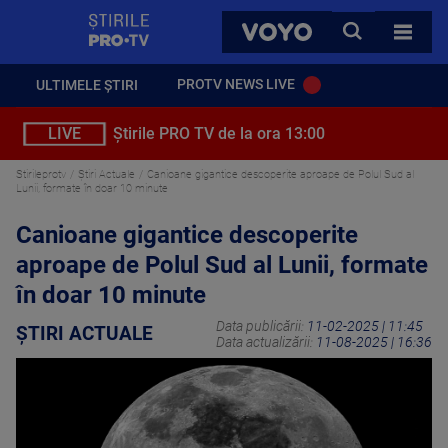
StirilePROTV
CAUTA
VOYO
TOATE 
PROTV NEWS LIVE
ULTIMELE ȘTIRI
LIVE
Știrile PRO TV de la ora 13:00
Stirileprotv
Știri Actuale
Canioane gigantice descoperite aproape de Polul Sud al
Lunii, formate în doar 10 minute
Canioane gigantice descoperite
aproape de Polul Sud al Lunii, formate
în doar 10 minute
Data publicării:
11-02-2025 | 11:45
ȘTIRI ACTUALE
Data actualizării:
11-08-2025 | 16:36