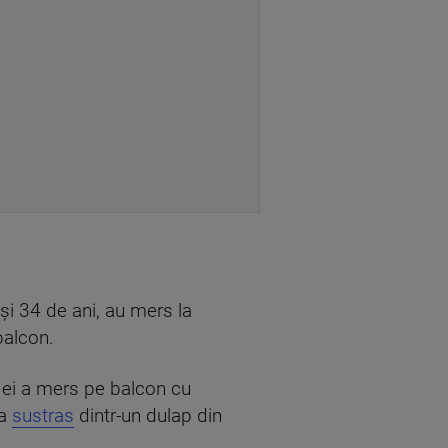
 și 34 de ani, au mers la
balcon.
re ei a mers pe balcon cu
 a
sustras
dintr-un dulap din