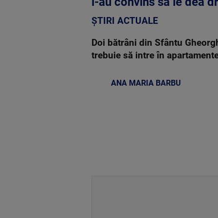
i-au convins să le dea d
ȘTIRI ACTUALE
Doi bătrâni din Sfântu Gheorgh
trebuie să intre în apartamente
ANA MARIA BARBU