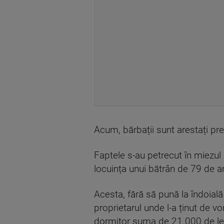
Acum, bărbații sunt arestați pr
Faptele s-au petrecut în miezul 
locuința unui bătrân de 79 de an
Acesta, fără să pună la îndoială 
proprietarul unde l-a ținut de vo
dormitor suma de 21.000 de le