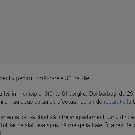
eventiv pentru următoarele 30 de zile.
zilei, în municipiul Sfântu Gheorghe. Doi bărbați, de 29
i și i-au spus că au de efectuat lucrări de
reparație
la 
intenția lor, i-a lăsat să intre în apartament. Unul dint
rbă, iar celălalt le-a spus că merge la baie. În acest fel
i.