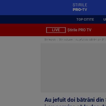
StirilePROTV
TOP CITITE
U
LIVE
Știrile PRO TV
Stirileprotv
Știri Actuale
Au jefuit doi bătrâni din S
Au jefuit doi bătrâni d