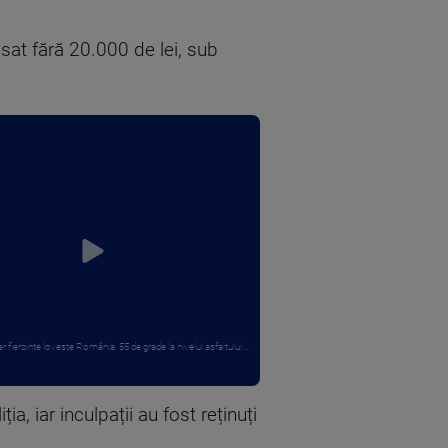
ăsat fără 20.000 de lei, sub
r fierbinte lovește România. 55 de grade la nivelul asfaltului ...
, iar inculpații au fost reținuți