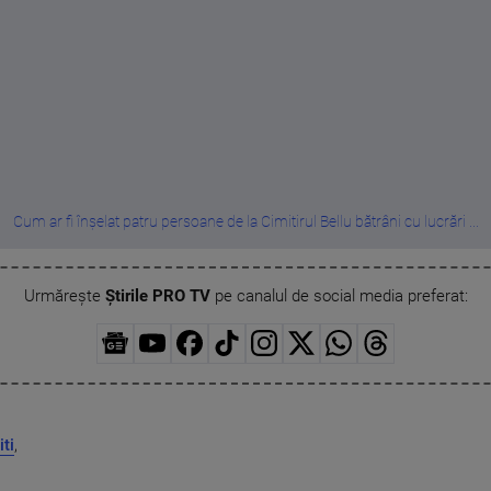
Cum ar fi înșelat patru persoane de la Cimitirul Bellu bătrâni cu lucrări ...
Urmărește
Știrile PRO TV
pe canalul de social media preferat:
iti
,