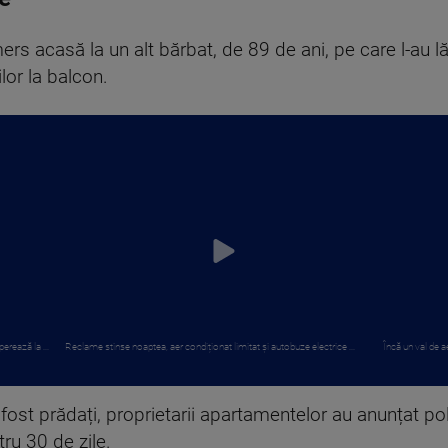
rs acasă la un alt bărbat, de 89 de ani, pe care l-au l
ilor la balcon.
erează la ...
Reclame stinse noaptea, aer condiționat limitat și autobuze electrice ...
Încă un val de ae
t prădați, proprietarii apartamentelor au anunțat poliția
tru 30 de zile.