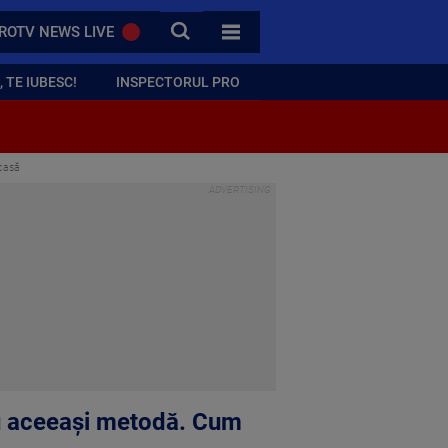
CAUTA
ROTV NEWS LIVE
TOATE CATEGORIILE
 TE IUBESC!
INSPECTORUL PRO
 casă
 cu aceeași metodă. Cum