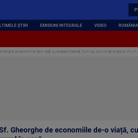
P
LTIMELE ȘTIRI
EMISIUNI INTEGRALE
VIDEO
ROMÂNIA,
f. Gheorghe de economiile de-o viață, cu aceeași metodă. Cum i-au convins să le dea drumul în
in Sf. Gheorghe de economiile de-o viață,