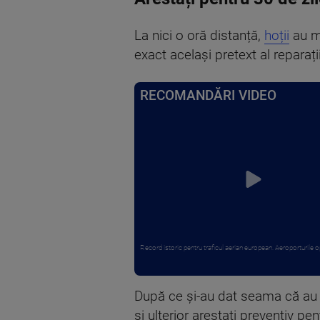
La nici o oră distanță,
hoții
au me
exact același pretext al reparați
RECOMANDĂRI VIDEO
Record istoric pentru traficul aerian european. Aeroporturile op
După ce și-au dat seama că au fos
și ulterior arestați preventiv pen