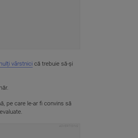
ulți vârstnici
că trebuie să-și
măr.
ă, pe care le-ar fi convins să
aevaluate.