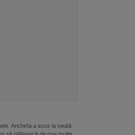
mele. Ancheta a scos la iveală
 ori să plătească de mai multe