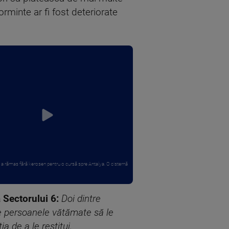
rminte ar fi fost deteriorate
 a rămas fără kerosen pentru o cursă spre Antalya. O cisternă
 Sectorului 6:
Doi dintre
tre persoanele vătămate să le
 de a le restitui.