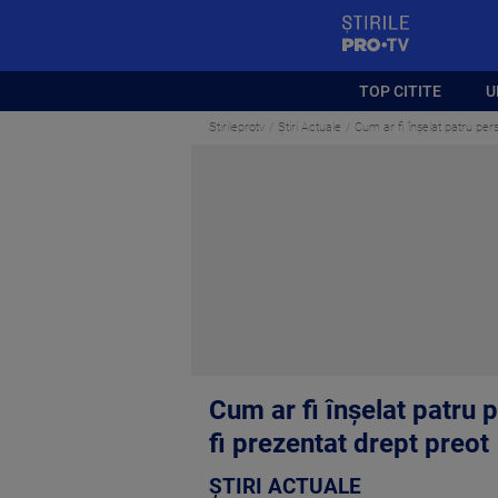
StirilePROTV
TOP CITITE
U
Stirileprotv
Știri Actuale
Cum ar fi înșelat patru pers
Cum ar fi înșelat patru p
fi prezentat drept preot
ȘTIRI ACTUALE