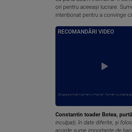
ori pentru aceeași lucrare. Sum
intenționat pentru a convinge c
RECOMANDĂRI VIDEO
„Situația e critică în domeniul imobiliar”. Românii cu credite apr
Constantin toader Botea, purtă
inculpați, în date diferite, și 
acorde sume importante de bani cu