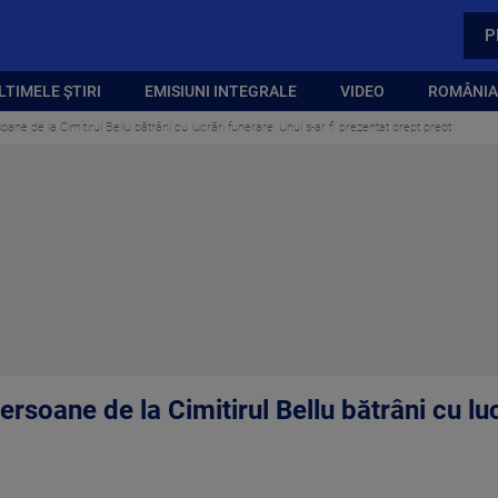
P
LTIMELE ȘTIRI
EMISIUNI INTEGRALE
VIDEO
ROMÂNIA,
oane de la Cimitirul Bellu bătrâni cu lucrări funerare. Unul s-ar fi prezentat drept preot
ersoane de la Cimitirul Bellu bătrâni cu lu