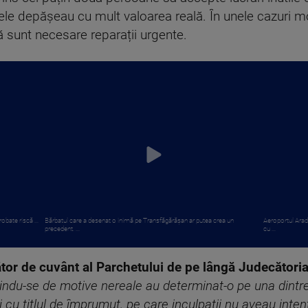
ele depășeau cu mult valoarea reală. În unele cazuri mo
ă sunt necesare reparații urgente.
obate riscă ...
Bărbatul care a desenat o inimă pe Transfăgărășan ar putea crea un
Aeroportul Arad
precedent. ...
cu ...
tor de cuvânt al Parchetului de pe lângă Judecătoria
folosindu-se de motive nereale au determinat-o pe una din
 titlul de împrumut, pe care inculpații nu aveau intenția