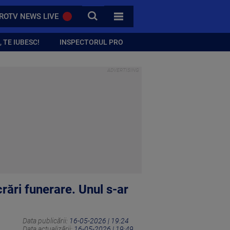
CAUTA
ROTV NEWS LIVE
TOATE CATEGORIILE
 TE IUBESC!
INSPECTORUL PRO
crări funerare. Unul s-ar
Data publicării:
16-05-2026 | 19:24
Data actualizării:
16-05-2026 | 19:49