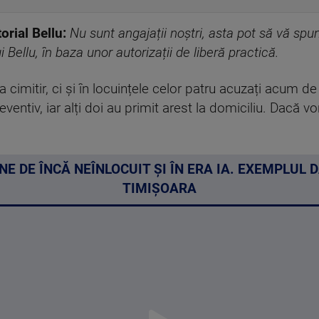
orial Bellu:
Nu sunt angajații noștri, asta pot să vă spun
ui Bellu, în baza unor autorizații de liberă practică.
la cimitir, ci și în locuințele celor patru acuzați acum de
reventiv, iar alți doi au primit arest la domiciliu. Dacă vor
DE ÎNCĂ NEÎNLOCUIT ȘI ÎN ERA IA. EXEMPLUL D
TIMIȘOARA