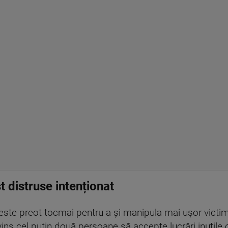
t distruse intenționat
ă este preot tocmai pentru a-și manipula mai ușor victi
vins cel puțin două persoane să accepte lucrări inutile