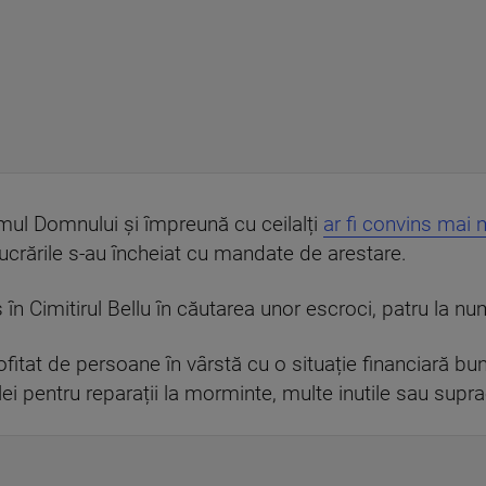
mul Domnului și împreună cu ceilalți
ar fi convins mai m
, lucrările s-au încheiat cu mandate de arestare.
s în Cimitirul Bellu în căutarea unor escroci, patru la nu
rofitat de persoane în vârstă cu o situație financiară bun
ei pentru reparații la morminte, multe inutile sau supr