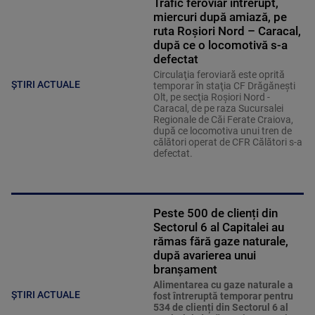
Trafic feroviar întrerupt,
miercuri după amiază, pe
ruta Roşiori Nord – Caracal,
după ce o locomotivă s-a
defectat
Circulaţia feroviară este oprită
ȘTIRI ACTUALE
temporar în staţia CF Drăgăneşti
Olt, pe secţia Roşiori Nord -
Caracal, de pe raza Sucursalei
Regionale de Căi Ferate Craiova,
după ce locomotiva unui tren de
călători operat de CFR Călători s-a
defectat.
Peste 500 de clienți din
Sectorul 6 al Capitalei au
rămas fără gaze naturale,
după avarierea unui
branșament
Alimentarea cu gaze naturale a
ȘTIRI ACTUALE
fost întreruptă temporar pentru
534 de clienți din Sectorul 6 al