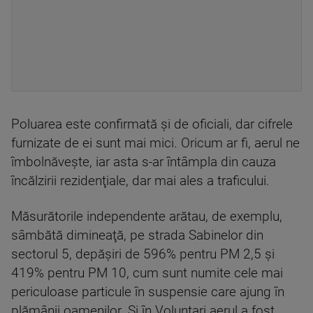
Poluarea este confirmată și de oficiali, dar cifrele
furnizate de ei sunt mai mici. Oricum ar fi, aerul ne
îmbolnăvește, iar asta s-ar întâmpla din cauza
încălzirii rezidenţiale, dar mai ales a traficului.
Măsurătorile independente arătau, de exemplu,
sâmbătă dimineaţă, pe strada Sabinelor din
sectorul 5, depăşiri de 596% pentru PM 2,5 şi
419% pentru PM 10, cum sunt numite cele mai
periculoase particule în suspensie care ajung în
plămânii oamenilor. Şi în Voluntari aerul a fost