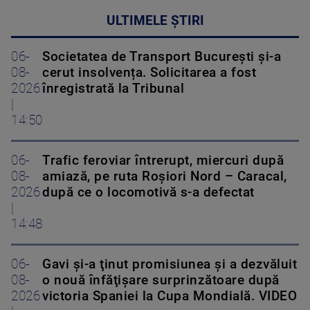
ULTIMELE ȘTIRI
06-
Societatea de Transport București și-a
08-
cerut insolvența. Solicitarea a fost
2026
înregistrată la Tribunal
|
14:50
06-
Trafic feroviar întrerupt, miercuri după
08-
amiază, pe ruta Roşiori Nord – Caracal,
2026
după ce o locomotivă s-a defectat
|
14:48
06-
Gavi şi-a ţinut promisiunea şi a dezvăluit
08-
o nouă înfăţişare surprinzătoare după
2026
victoria Spaniei la Cupa Mondială. VIDEO