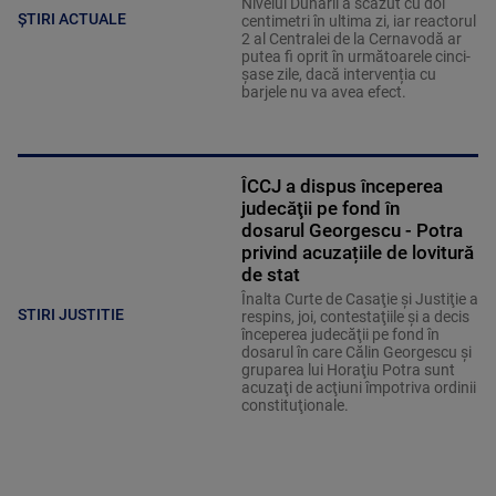
Nivelul Dunării a scăzut cu doi
ȘTIRI ACTUALE
centimetri în ultima zi, iar reactorul
2 al Centralei de la Cernavodă ar
putea fi oprit în următoarele cinci-
șase zile, dacă intervenția cu
barjele nu va avea efect.
ÎCCJ a dispus începerea
judecăţii pe fond în
dosarul Georgescu - Potra
privind acuzațiile de lovitură
de stat
Înalta Curte de Casaţie şi Justiţie a
STIRI JUSTITIE
respins, joi, contestaţiile şi a decis
începerea judecăţii pe fond în
dosarul în care Călin Georgescu şi
gruparea lui Horaţiu Potra sunt
acuzaţi de acţiuni împotriva ordinii
constituţionale.