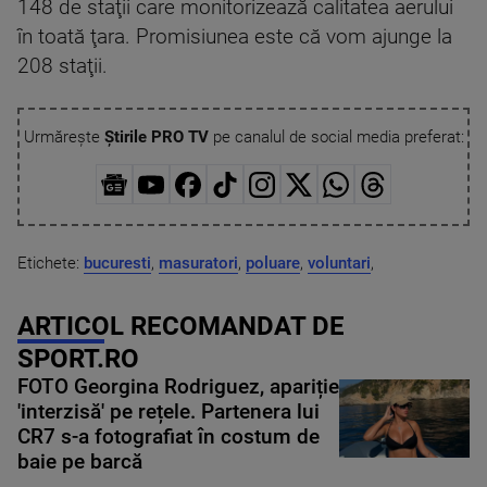
148 de staţii care monitorizează calitatea aerului
în toată ţara. Promisiunea este că vom ajunge la
208 staţii.
Urmărește
Știrile PRO TV
pe canalul de social media preferat:
Etichete:
bucuresti
,
masuratori
,
poluare
,
voluntari
,
ARTICOL RECOMANDAT DE
SPORT.RO
FOTO Georgina Rodriguez, apariție
'interzisă' pe rețele. Partenera lui
CR7 s-a fotografiat în costum de
baie pe barcă