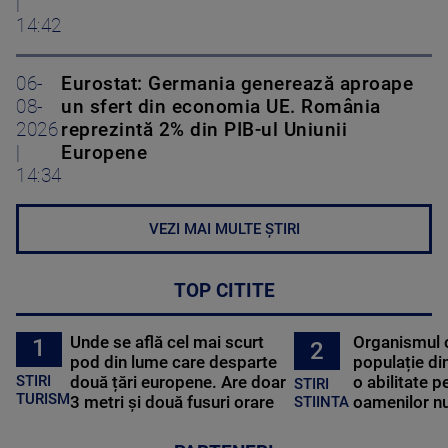
|
14:42
06-
Eurostat: Germania generează aproape
08-
un sfert din economia UE. România
2026
reprezintă 2% din PIB-ul Uniunii
|
Europene
14:34
VEZI MAI MULTE ȘTIRI
TOP CITITE
Unde se află cel mai scurt
Organismul 
1
2
pod din lume care desparte
populație di
STIRI
două țări europene. Are doar
o abilitate p
STIRI
TURISM
3 metri și două fusuri orare
oamenilor nu
STIINTA