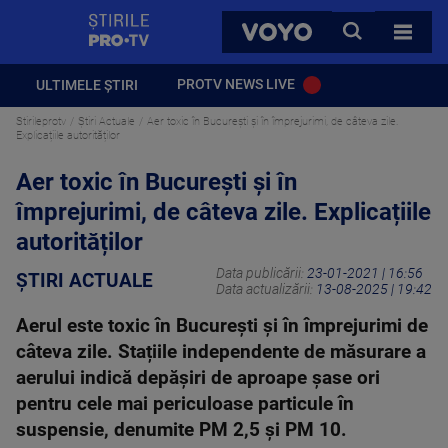
StirilePROTV
CAUTA
VOYO
TOATE 
PROTV NEWS LIVE
ULTIMELE ȘTIRI
Stirileprotv
Știri Actuale
Aer toxic în București și în împrejurimi, de câteva zile.
Explicațiile autorităților
Aer toxic în București și în
împrejurimi, de câteva zile. Explicațiile
autorităților
Data publicării:
23-01-2021 | 16:56
ȘTIRI ACTUALE
Data actualizării:
13-08-2025 | 19:42
Aerul este toxic în București și în împrejurimi de
câteva zile. Stațiile independente de măsurare a
aerului indică depășiri de aproape șase ori
pentru cele mai periculoase particule în
suspensie, denumite PM 2,5 și PM 10.