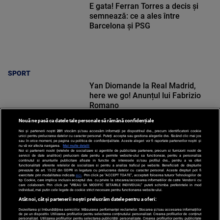
E gata! Ferran Torres a decis și
semnează: ce a ales între
Barcelona și PSG
SPORT
Yan Diomande la Real Madrid,
here we go! Anunțul lui Fabrizio
Romano
Nouă ne pasă ca datele tale personale să rămână confidențiale
Noi și partenerii noștri
201
stocăm și/sau accesăm informații pe dispozitivul dvs., precum identificatorii cookie
unici pentru prelucrarea datelor cu caracter personal. Puteți accepta sau gestiona alegerile dvs. făcând clic mai jos
sau în orice moment, pe pagina cu politica de confidențialitate. Aceste alegeri vor fi raportate partenerilor noștri și
nu vă vor afecta navigarea.
Mai multe detalii
Noi si partenerii nostri (retelele de socializare si agentiile de publicitate partenere, precum si furnizorii nostri de
SPORT
servicii de date analitice) prelucram date pentru a permite website-ului sa functioneze, pentru a personaliza
continutul si anunturile publicitare afisate in functie de interesele si/sau profilul dvs., pentru a va oferi
functionalitati aferente retelelor de socializare si pentru a analiza traficul pe website. Beneficiati de drepturile
prevazute de art. 15-22 din GDPR in legatura cu prelucrarea datelor cu caracter personal. Aceste drepturi pot fi
exercitate prin modalitatea indicata
aici
. Prin click pe “ACCEPT TOATE”, acceptati folosirea tuturor Tehnologiilor de
tip Cookie, care implica inclusiv acceptul dvs. cu privire la stocarea/accesarea informatiilor de catre Vendor-ii cu
care colaboram. Prin click pe “VREAU SA MODIFIC SETARILE INDIVIDUAL” puteti schimba preferintele in mod
individual, mai putin cele legate de cookie strict necesare pentru functionarea website-ului.
Atât noi, cât și partenerii noștri prelucrăm datele pentru a oferi:
Dezvoltarea și îmbunătățirea serviciilor. Măsurarea performanței reclamelor. Stocarea și/sau accesarea informațiilor
de pe un dispozitiv. Utilizarea profilurilor pentru selectarea conținutului personalizat. Crearea profilurilor de conținut
personalizat. Utilizarea profilurilor pentru selectarea publicității personalizate. Crearea profilurilor pentru publicitate