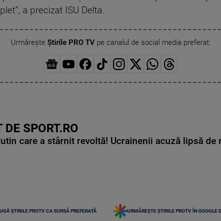
let”, a precizat ISU Delta.
Urmărește
Știrile PRO TV
pe canalul de social media preferat:
 DE SPORT.RO
in care a stârnit revoltă! Ucrainenii acuză lipsă de r
UGĂ ȘTIRILE PROTV CA SURSĂ PREFERATĂ
URMĂREȘTE ȘTIRILE PROTV ÎN GOOGLE 