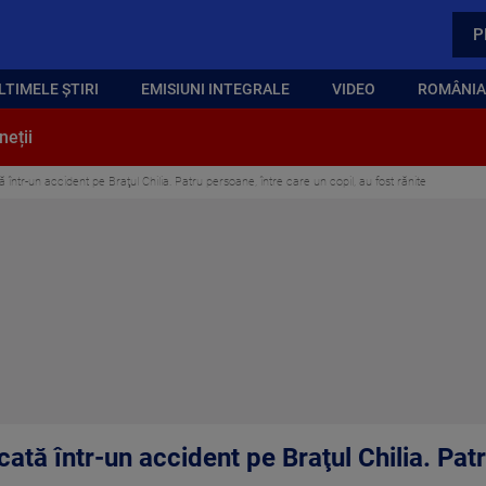
P
LTIMELE ȘTIRI
EMISIUNI INTEGRALE
VIDEO
ROMÂNIA,
neții
într-un accident pe Braţul Chilia. Patru persoane, între care un copil, au fost rănite
ată într-un accident pe Braţul Chilia. Pat