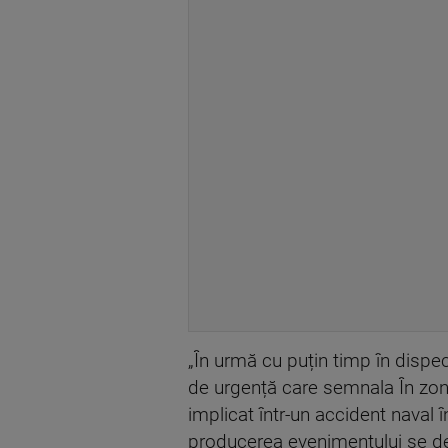
„În urmă cu puțin timp în dispec
de urgență care semnala În zona
implicat într-un accident naval î
producerea evenimentului se de