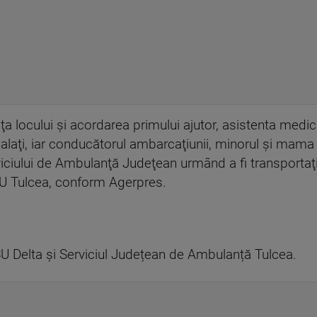
aţa locului şi acordarea primului ajutor, asistenta medic
alaţi, iar conducătorul ambarcaţiunii, minorul şi mama 
iului de Ambulanţă Judeţean urmând a fi transportaţi 
ISU Tulcea, conform Agerpres.
SU Delta și Serviciul Județean de Ambulanță Tulcea.