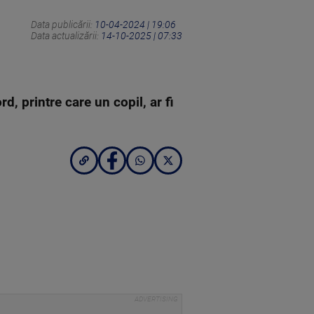
Data publicării:
10-04-2024 | 19:06
Data actualizării:
14-10-2025 | 07:33
, printre care un copil, ar fi