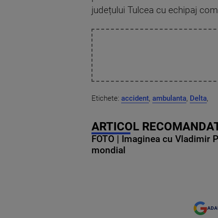
județului Tulcea cu echipaj comp
Etichete:
accident
,
ambulanta
,
Delta
,
ARTICOL RECOMANDAT
FOTO | Imaginea cu Vladimir Put
mondial
ADA