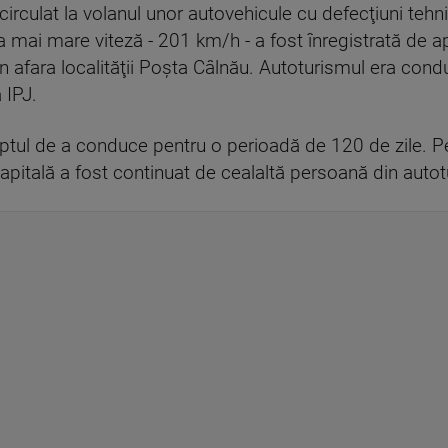
u circulat la volanul unor autovehicule cu defecţiuni tehni
a mai mare viteză - 201 km/h - a fost înregistrată de a
 afara localităţii Poşta Câlnău. Autoturismul era condu
 IPJ.
eptul de a conduce pentru o perioadă de 120 de zile. P
Capitală a fost continuat de cealaltă persoană din auto