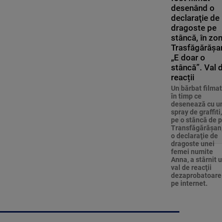
desenând o
declaraţie de
dragoste pe
stâncă, în zo
Trasfăgărăşa
„E doar o
stâncă”. Val 
reacții
Un bărbat filmat
în timp ce
desenează cu u
spray de graffiti,
pe o stâncă de 
Transfăgărăşan
o declaraţie de
dragoste unei
femei numite
Anna, a stârnit 
val de reacţii
dezaprobatoare
pe internet.