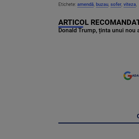
Etichete:
amendă
,
buzau
,
sofer
,
viteza
,
ARTICOL RECOMANDAT
Donald Trump, ținta unui nou as
ADA