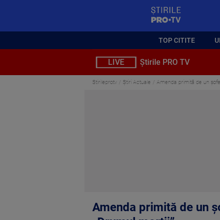
StirilePROTV
TOP CITITE
U
LIVE
Știrile PRO TV
Stirileprotv
Știri Actuale
Amenda primită de un șofer
Amenda primită de un șo