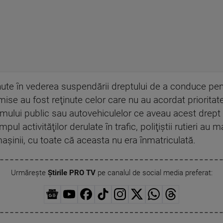
nute în vederea suspendării dreptului de a conduce pe
ise au fost reţinute celor care nu au acordat prioritate 
mului public sau autovehiculelor ce aveau acest drept
ul activităţilor derulate în trafic, poliţiştii rutieri au
maşinii, cu toate că aceasta nu era înmatriculată.
Urmărește
Știrile PRO TV
pe canalul de social media preferat: