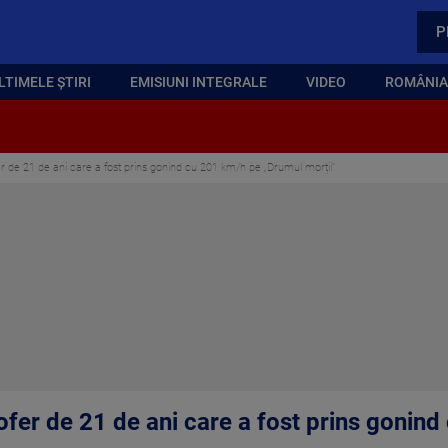
P
LTIMELE ȘTIRI
EMISIUNI INTEGRALE
VIDEO
ROMÂNIA,
 de 21 de ani care a fost prins gonind cu 201 km/h pe „Drumul morții”
fer de 21 de ani care a fost prins gonin