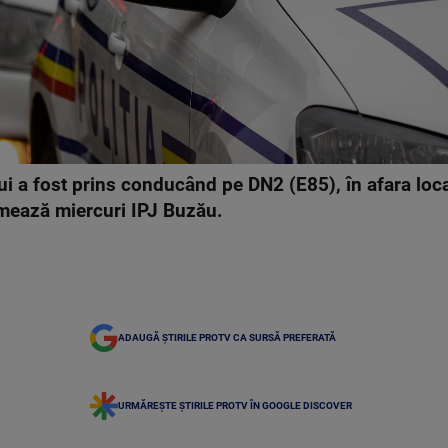
ui a fost prins conducând pe DN2 (E85), în afara loca
mează miercuri IPJ Buzău.
ADAUGĂ ȘTIRILE PROTV CA SURSĂ PREFERATĂ
URMĂREȘTE ȘTIRILE PROTV ÎN GOOGLE DISCOVER