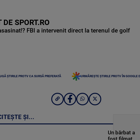
 DE SPORT.RO
asinat!? FBI a intervenit direct la terenul de golf
UGĂ ȘTIRILE PROTV CA SURSĂ PREFERATĂ
URMĂREȘTE ȘTIRILE PROTV ÎN GOOGLE 
CITEȘTE ȘI...
Un bărbat a
fost filmat