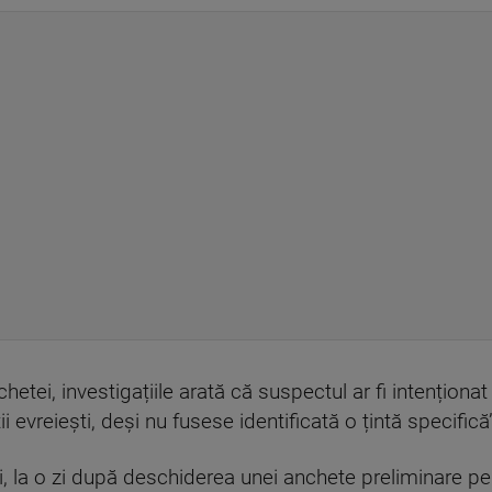
hetei, investigațiile arată că suspectul ar fi intențion
evreiești, deși nu fusese identificată o țintă specifică
i, la o zi după deschiderea unei anchete preliminare pe