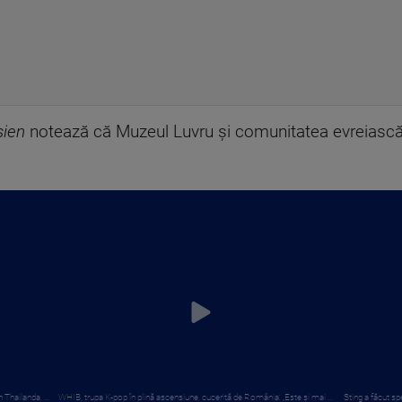
sien
notează că Muzeul Luvru și comunitatea evreiască
 Thailanda, ...
WHIB, trupa K-pop în plină ascensiune, cucerită de România: „Este și mai ...
Sting a făcut spe