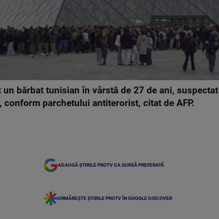
t un bărbat tunisian în vârstă de 27 de ani, suspectat
, conform parchetului antiterorist, citat de AFP.
ADAUGĂ ȘTIRILE PROTV CA SURSĂ PREFERATĂ
URMĂREȘTE ȘTIRILE PROTV ÎN GOOGLE DISCOVER