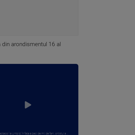
 din arondismentul 16 al
ctacol la Untold, în fața a zeci de mii de fani. Artistul a ...