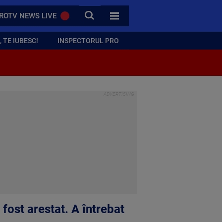
CAUTA
ROTV NEWS LIVE
TOATE CATEGORIILE
 TE IUBESC!
INSPECTORUL PRO
ă
 fost arestat. A întrebat