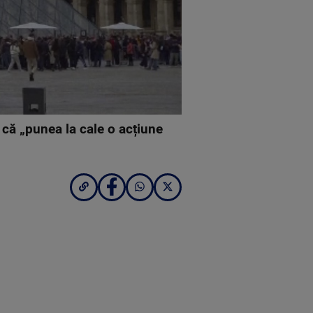
 că „punea la cale o acțiune