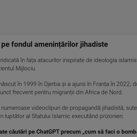
ă pe fondul amenințărilor jihadiste
 ridicată în fața atacurilor inspirate de ideologia islami
ientul Mijlociu.
 născut în 1999 în Djerba și a ajuns în Franța în 2022, d
unct frecvent pentru migranții din Africa de Nord.
at numeroase videoclipuri de propagandă jihadistă, sute
un luptător al Statului Islamic executând prizonieri.
icate căutări pe ChatGPT precum „cum să faci o bomb