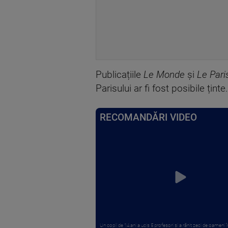
Publicațiile
Le Monde
și
Le Pari
Parisului ar fi fost posibile ținte.
RECOMANDĂRI VIDEO
Un copil de 14 ani a ucis 5 profesori și a rănit zeci de oameni în