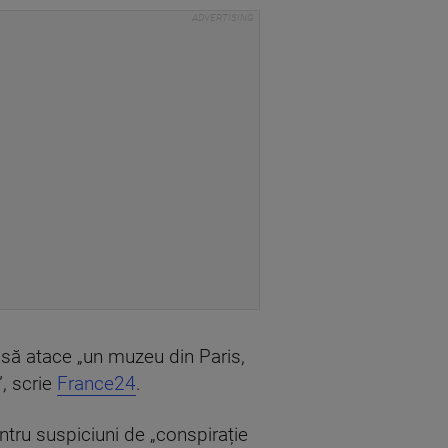
at să atace „un muzeu din Paris,
”, scrie
France24
.
ntru suspiciuni de „conspirație