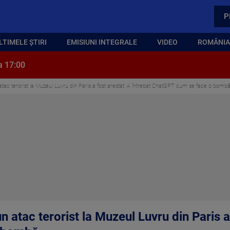
P
LTIMELE ȘTIRI
EMISIUNI INTEGRALE
VIDEO
ROMÂNIA,
a 17:00
atac terorist la Muzeul Luvru din Paris a fost arestat. A întrebat ChatGPT cum se face o bomb
n atac terorist la Muzeul Luvru din Paris a