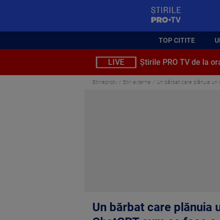
StirilePROTV
TOP CITITE
U
LIVE
Știrile PRO TV de la or
Stirileprotv
Stiri externe
Un bărbat care plănuia un 
Un bărbat care plănuia u