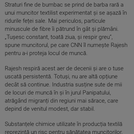
Straturi fine de bumbac se prind de barba rară a
unui muncitor textilist experimentat și se așază în
ridurile feței sale. Mai periculos, particule
minuscule de fibre îi pătrund în gât și plămâni.
„Tușesc constant, toată ziua, și respir greu”,
spune muncitorul, pe care CNN îl numește Rajesh
pentru a-i proteja locul de muncă.
Rajesh respiră acest aer de decenii și are o tuse
uscată persistentă. Totuși, nu are altă opțiune
decât să continue. Industria susține sute de mii
de locuri de muncă în și în jurul Panipatului,
atrăgând migranți din regiuni mai sărace, care
depind de venitul modest, dar stabil.
Substanțele chimice utilizate în producția textilă
reprezintă un risc pentru sănătatea muncitorilor.