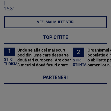
|
16:31
VEZI MAI MULTE ȘTIRI
TOP CITITE
Unde se află cel mai scurt
Organismul 
1
2
pod din lume care desparte
populație di
STIRI
două țări europene. Are doar
o abilitate p
STIRI
TURISM
3 metri și două fusuri orare
oamenilor nu
STIINTA
PARTENERI