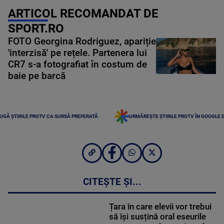
ARTICOL RECOMANDAT DE
SPORT.RO
FOTO Georgina Rodriguez, apariție
'interzisă' pe rețele. Partenera lui
CR7 s-a fotografiat în costum de
baie pe barcă
UGĂ ȘTIRILE PROTV CA SURSĂ PREFERATĂ
URMĂREȘTE ȘTIRILE PROTV ÎN GOOGLE 
CITEȘTE ȘI...
Țara în care elevii vor trebui
să își susțină oral eseurile