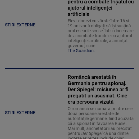
pentru a combate trișatul cu
ajutorul inteligenței
artificiale
Elevii danezi cu vârste între 16 și
STIRI EXTERNE
19 ani vor fi obligați să își susțină
oral eseurile scrise, într-o încercare
de a combate fraudele cu ajutorul
inteligenței artificiale, a anunțat
guvernul, scrie
The Guardian.
Româncă arestată în
Germania pentru spionaj.
Der Spiegel: misiunea ar fi
pregătit un asasinat. Cine
era persoana vizată
O româncă se numără printre cele
STIRI EXTERNE
două persoane arestate de
autoritățile germane, fiind acuzată
că a spionat în favoarea Rusiei.
Mai mult, anchetatorii au precizat
pentru
Der Spiegel
că una dintre
ipoteze ar putea include chiar