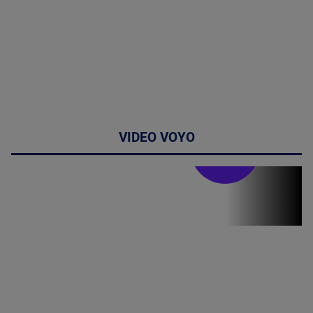
VIDEO VOYO
Stirile PRO TV
Stirile PRO
TV # 13.00 -