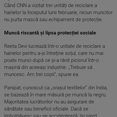
Când CNN a vizitat trei unități de reciclare a
hainelor la începutul lunii februarie, niciun muncitor
nu purta mască sau echipament de protecție.
Muncă riscantă și lipsa protecției sociale
Reeta Devi lucrează într-o unitate de reciclare a
hainelor pentru a-și întreține soțul, care nu mai
poate munci după ce și-a rănit piciorul într-o
mașină din aceeași industrie. „Trebuie să
muncesc. Am trei copii”, spune ea.
Panipat, cunoscut ca „orașul textilelor” din India,
se bazează în mare măsură pe muncă la negru.
Majoritatea lucrătorilor nu au asigurare de
sănătate sau beneficii oficiale. Dacă se
îmbolnăvesc sau se accidentează, își pierd