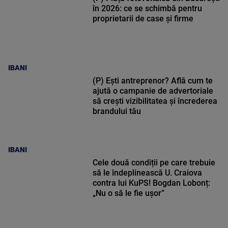
în 2026: ce se schimbă pentru
proprietarii de case și firme
IBANI
(P) Ești antreprenor? Află cum te
ajută o campanie de advertoriale
să crești vizibilitatea și încrederea
brandului tău
IBANI
Cele două condiții pe care trebuie
să le îndeplinească U. Craiova
contra lui KuPS! Bogdan Lobonț:
„Nu o să le fie ușor”