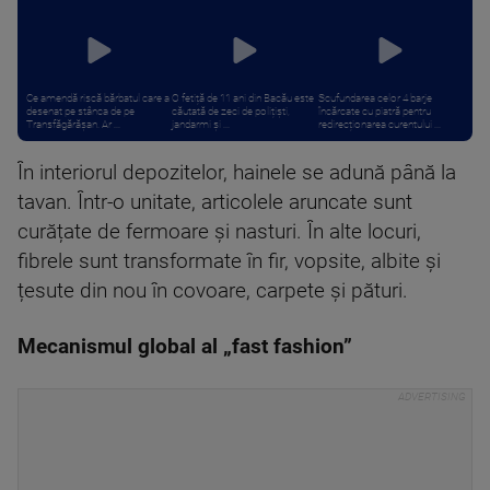
Ce amendă riscă bărbatul care a
O fetiță de 11 ani din Bacău este
Scufundarea celor 4 barje
desenat pe stânca de pe
căutată de zeci de polițiști,
încărcate cu piatră pentru
Transfăgărășan. Ar ...
jandarmi și ...
redirecționarea curentului ...
În interiorul depozitelor, hainele se adună până la
tavan. Într-o unitate, articolele aruncate sunt
curățate de fermoare și nasturi. În alte locuri,
fibrele sunt transformate în fir, vopsite, albite și
țesute din nou în covoare, carpete și pături.
Mecanismul global al „fast fashion”