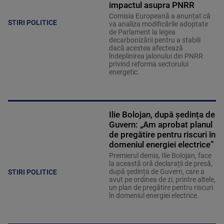
impactul asupra PNRR
Comisia Europeană a anunțat că
STIRI POLITICE
va analiza modificările adoptate
de Parlament la legea
decarbonizării pentru a stabili
dacă acestea afectează
îndeplinirea jalonului din PNRR
privind reforma sectorului
energetic.
Ilie Bolojan, după ședința de
Guvern: „Am aprobat planul
de pregătire pentru riscuri în
domeniul energiei electrice”
Premierul demis, Ilie Bolojan, face
la această oră declarații de presă,
după ședința de Guvern, care a
STIRI POLITICE
avut pe ordinea de zi, printre altele,
un plan de pregătire pentru riscuri
în domeniul energiei electrice.