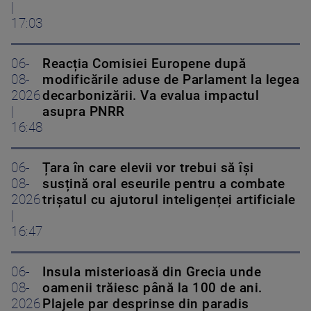
|
17:03
06-
Reacția Comisiei Europene după
08-
modificările aduse de Parlament la legea
2026
decarbonizării. Va evalua impactul
|
asupra PNRR
16:48
06-
Țara în care elevii vor trebui să își
08-
susțină oral eseurile pentru a combate
2026
trișatul cu ajutorul inteligenței artificiale
|
16:47
06-
Insula misterioasă din Grecia unde
08-
oamenii trăiesc până la 100 de ani.
2026
Plajele par desprinse din paradis