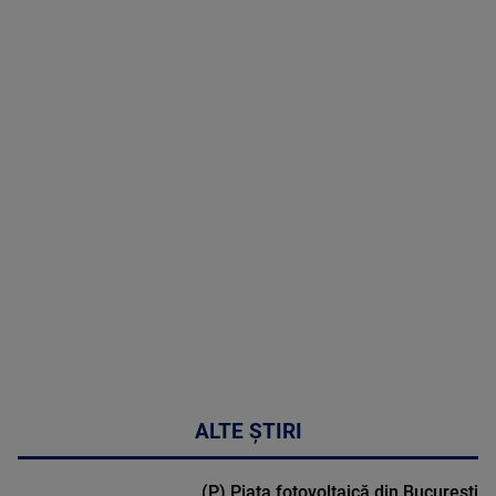
06 August
2026
MAI
MULTE
DETALII
49:04
ALTE ȘTIRI
(P) Piața fotovoltaică din București