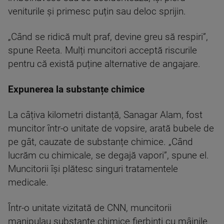
veniturile și primesc puțin sau deloc sprijin.
„Când se ridică mult praf, devine greu să respiri”,
spune Reeta. Mulți muncitori acceptă riscurile
pentru că există puține alternative de angajare.
Expunerea la substanțe chimice
La câțiva kilometri distanță, Sanagar Alam, fost
muncitor într-o unitate de vopsire, arată bubele de
pe gât, cauzate de substanțe chimice. „Când
lucrăm cu chimicale, se degajă vapori”, spune el.
Muncitorii își plătesc singuri tratamentele
medicale.
Într-o unitate vizitată de CNN, muncitorii
manipulau substanțe chimice fierbinți cu mâinile