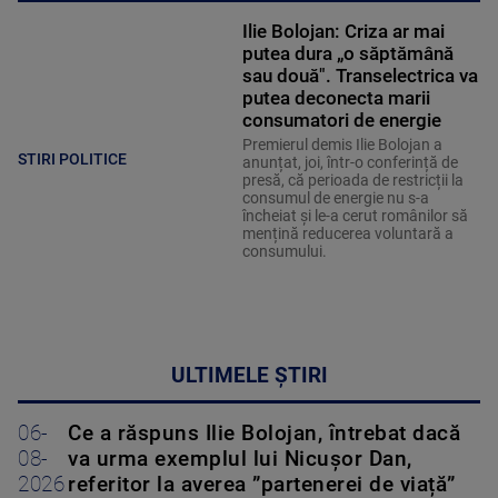
Ilie Bolojan: Criza ar mai
putea dura „o săptămână
sau două". Transelectrica va
putea deconecta marii
consumatori de energie
Premierul demis Ilie Bolojan a
STIRI POLITICE
anunțat, joi, într-o conferință de
presă, că perioada de restricții la
consumul de energie nu s-a
încheiat și le-a cerut românilor să
mențină reducerea voluntară a
consumului.
ULTIMELE ȘTIRI
06-
Ce a răspuns Ilie Bolojan, întrebat dacă
08-
va urma exemplul lui Nicușor Dan,
2026
referitor la averea ”partenerei de viață”