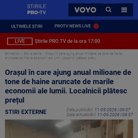
StirilePROTV
CAUTA
VOYO
TOATE 
PROTV NEWS LIVE
ULTIMELE ȘTIRI
LIVE
Știrile PRO TV de la ora 17:00
Stirileprotv
Stiri externe
Orașul în care ajung anual milioane de tone de haine
aruncate de marile economii ale lumii. Localnicii plătesc prețul
Orașul în care ajung anual milioane de
tone de haine aruncate de marile
economii ale lumii. Localnicii plătesc
prețul
Data publicării:
11-05-2026 | 09:57
STIRI EXTERNE
Data actualizării:
11-05-2026 | 09:57