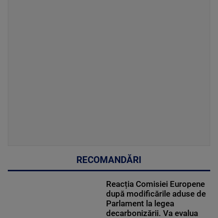
RECOMANDĂRI
Reacția Comisiei Europene
după modificările aduse de
Parlament la legea
decarbonizării. Va evalua