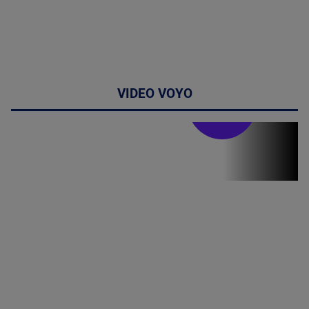
VIDEO VOYO
Stirile PRO TV
Stirile PRO
TV # 07.00 -
08 August
2026