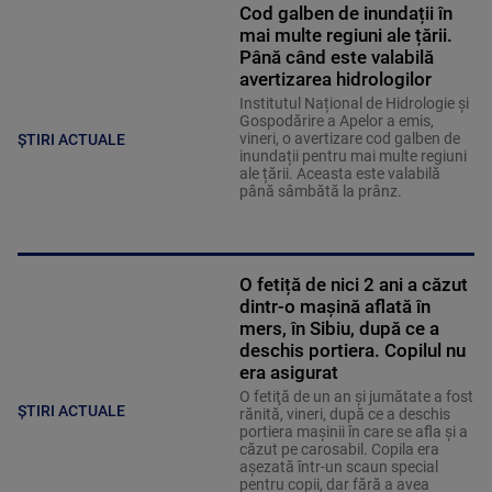
Cod galben de inundații în
mai multe regiuni ale țării.
Până când este valabilă
avertizarea hidrologilor
Institutul Național de Hidrologie și
Gospodărire a Apelor a emis,
vineri, o avertizare cod galben de
ȘTIRI ACTUALE
inundații pentru mai multe regiuni
ale țării. Aceasta este valabilă
până sâmbătă la prânz.
O fetiță de nici 2 ani a căzut
dintr-o mașină aflată în
mers, în Sibiu, după ce a
deschis portiera. Copilul nu
era asigurat
O fetiţă de un an şi jumătate a fost
ȘTIRI ACTUALE
rănită, vineri, după ce a deschis
portiera maşinii în care se afla şi a
căzut pe carosabil. Copila era
aşezată într-un scaun special
pentru copii, dar fără a avea