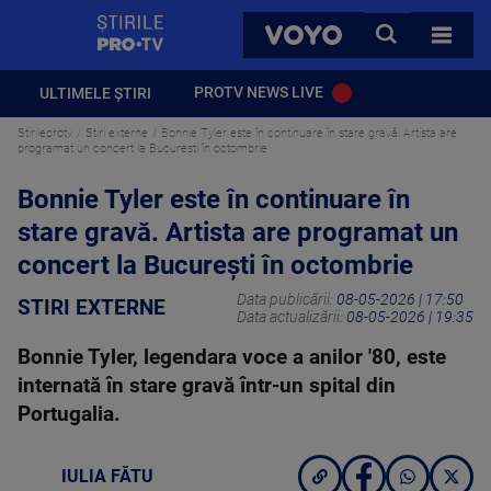
StirilePROTV
CAUTA
VOYO
TOATE 
PROTV NEWS LIVE
ULTIMELE ȘTIRI
Stirileprotv
Stiri externe
Bonnie Tyler este în continuare în stare gravă. Artista are
programat un concert la București în octombrie
Bonnie Tyler este în continuare în
stare gravă. Artista are programat un
concert la București în octombrie
Data publicării:
08-05-2026 | 17:50
STIRI EXTERNE
Data actualizării:
08-05-2026 | 19:35
Bonnie Tyler, legendara voce a anilor '80, este
internată în stare gravă într-un spital din
Portugalia.
IULIA FĂTU