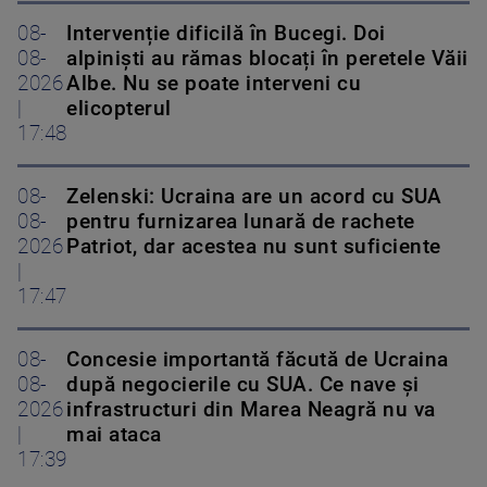
08-
Intervenție dificilă în Bucegi. Doi
08-
alpiniști au rămas blocați în peretele Văii
2026
Albe. Nu se poate interveni cu
|
elicopterul
17:48
08-
Zelenski: Ucraina are un acord cu SUA
08-
pentru furnizarea lunară de rachete
2026
Patriot, dar acestea nu sunt suficiente
|
17:47
08-
Concesie importantă făcută de Ucraina
08-
după negocierile cu SUA. Ce nave şi
2026
infrastructuri din Marea Neagră nu va
|
mai ataca
17:39