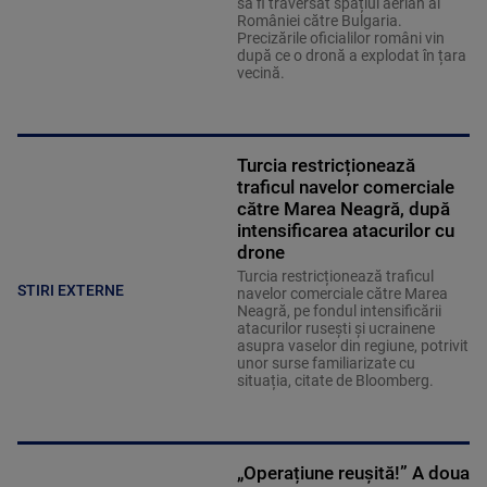
să fi traversat spațiul aerian al
României către Bulgaria.
Precizările oficialilor români vin
după ce o dronă a explodat în țara
vecină.
Turcia restricționează
traficul navelor comerciale
către Marea Neagră, după
intensificarea atacurilor cu
drone
Turcia restricționează traficul
STIRI EXTERNE
navelor comerciale către Marea
Neagră, pe fondul intensificării
atacurilor rusești și ucrainene
asupra vaselor din regiune, potrivit
unor surse familiarizate cu
situația, citate de Bloomberg.
„Operațiune reușită!” A doua