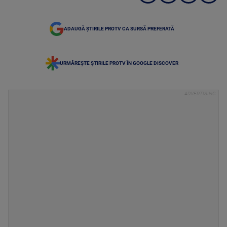
ADAUGĂ ȘTIRILE PROTV CA SURSĂ PREFERATĂ
URMĂREȘTE ȘTIRILE PROTV ÎN GOOGLE DISCOVER