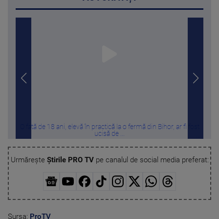
O fată de 18 ani, elevă în practică la o fermă din Bihor, ar fi fost
Melon
ucisă de ...
Urmărește
Știrile PRO TV
pe canalul de social media preferat:
Sursa:
ProTV