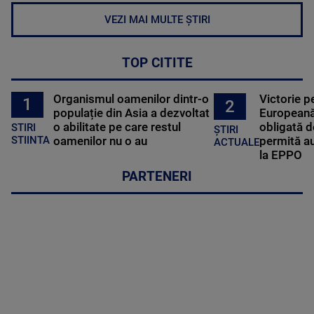
VEZI MAI MULTE ȘTIRI
TOP CITITE
Organismul oamenilor dintr-o
Victorie p
1
2
populație din Asia a dezvoltat
Europeană
o abilitate pe care restul
obligată d
STIRI
ȘTIRI
oamenilor nu o au
permită au
STIINTA
ACTUALE
la EPPO
PARTENERI