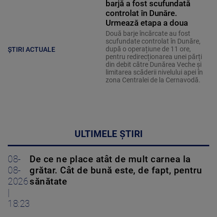
barjă a fost scufundată
controlat în Dunăre.
Urmează etapa a doua
Două barje încărcate au fost
scufundate controlat în Dunăre,
după o operațiune de 11 ore,
ȘTIRI ACTUALE
pentru redirecționarea unei părți
din debit către Dunărea Veche și
limitarea scăderii nivelului apei în
zona Centralei de la Cernavodă.
ULTIMELE ȘTIRI
08-
De ce ne place atât de mult carnea la
08-
grătar. Cât de bună este, de fapt, pentru
2026
sănătate
|
18:23