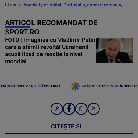
Etichete:
bonnie tyler
,
spital
,
Portugalia
,
concert romania
,
ARTICOL RECOMANDAT DE
SPORT.RO
FOTO | Imaginea cu Vladimir Putin
care a stârnit revoltă! Ucrainenii
acuză lipsă de reacție la nivel
mondial
UGĂ ȘTIRILE PROTV CA SURSĂ PREFERATĂ
URMĂREȘTE ȘTIRILE PROTV ÎN GOOGLE 
CITEȘTE ȘI...