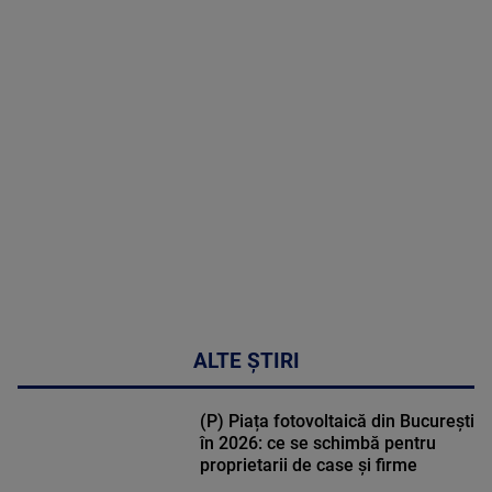
MAI
MULTE
DETALII
02:32:45
ALTE ȘTIRI
(P) Piața fotovoltaică din București
în 2026: ce se schimbă pentru
proprietarii de case și firme