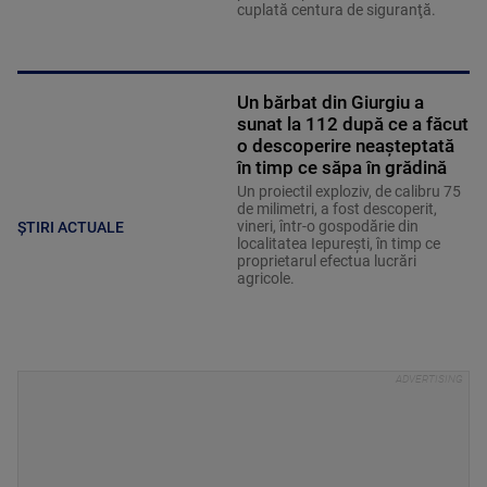
cuplată centura de siguranţă.
Un bărbat din Giurgiu a
sunat la 112 după ce a făcut
o descoperire neașteptată
în timp ce săpa în grădină
Un proiectil exploziv, de calibru 75
de milimetri, a fost descoperit,
vineri, într-o gospodărie din
ȘTIRI ACTUALE
localitatea Iepureşti, în timp ce
proprietarul efectua lucrări
agricole.