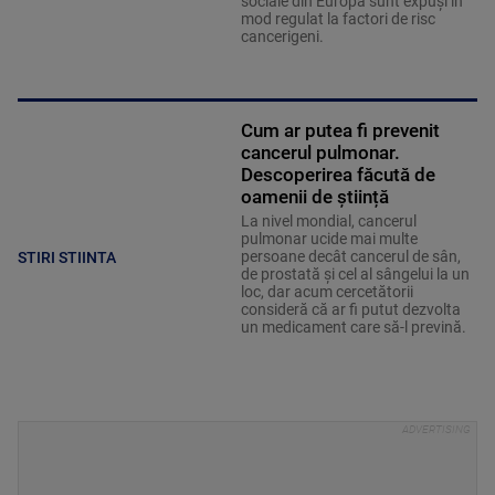
sociale din Europa sunt expuși în
mod regulat la factori de risc
cancerigeni.
Cum ar putea fi prevenit
cancerul pulmonar.
Descoperirea făcută de
oamenii de știință
La nivel mondial, cancerul
pulmonar ucide mai multe
persoane decât cancerul de sân,
STIRI STIINTA
de prostată și cel al sângelui la un
loc, dar acum cercetătorii
consideră că ar fi putut dezvolta
un medicament care să-l prevină.