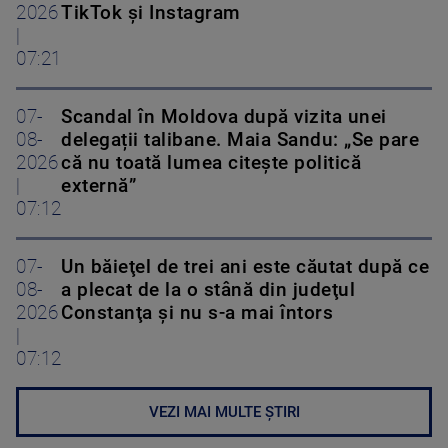
2026
TikTok și Instagram
|
07:21
07-
Scandal în Moldova după vizita unei
08-
delegații talibane. Maia Sandu: „Se pare
2026
că nu toată lumea citește politică
|
externă”
07:12
07-
Un băieţel de trei ani este căutat după ce
08-
a plecat de la o stână din judeţul
2026
Constanţa şi nu s-a mai întors
|
07:12
VEZI MAI MULTE ȘTIRI