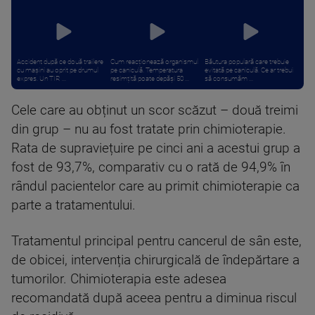
Accident după ce două trailere
Cum reacționează organismul
Băutura populară care trebuie
cu mașini au oprit pe drumul
pe caniculă. Temperatura
evitată pe caniculă. Ce ar trebui
expres. Un TIR ...
resimțită poate depăși 50 ...
să consumăm ...
Cele care au obținut un scor scăzut – două treimi
din grup – nu au fost tratate prin chimioterapie.
Rata de supraviețuire pe cinci ani a acestui grup a
fost de 93,7%, comparativ cu o rată de 94,9% în
rândul pacientelor care au primit chimioterapie ca
parte a tratamentului.
Tratamentul principal pentru cancerul de sân este,
de obicei, intervenția chirurgicală de îndepărtare a
tumorilor. Chimioterapia este adesea
recomandată după aceea pentru a diminua riscul