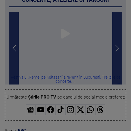
Festivalul „Femei pe Mătăsari” a revenit în București. Trei zile de
Acc
concerte, ...
Urmărește
Știrile PRO TV
pe canalul de social media preferat:
Sursa:
BBC