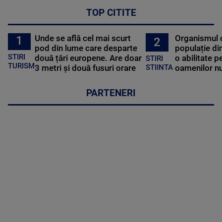
TOP CITITE
Unde se află cel mai scurt
Organismul 
1
2
pod din lume care desparte
populație di
STIRI
două țări europene. Are doar
o abilitate p
STIRI
TURISM
3 metri și două fusuri orare
oamenilor nu
STIINTA
PARTENERI