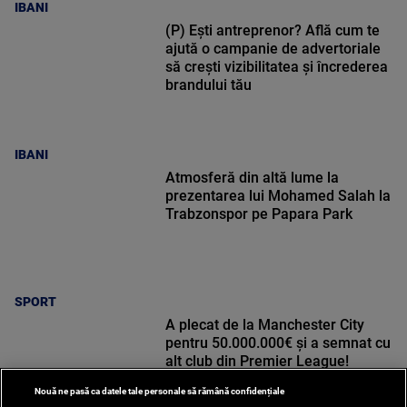
IBANI
(P) Ești antreprenor? Află cum te
ajută o campanie de advertoriale
să crești vizibilitatea și încrederea
brandului tău
IBANI
Atmosferă din altă lume la
prezentarea lui Mohamed Salah la
Trabzonspor pe Papara Park
SPORT
A plecat de la Manchester City
pentru 50.000.000€ și a semnat cu
alt club din Premier League!
Nouă ne pasă ca datele tale personale să rămână confidențiale