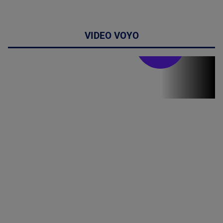
VIDEO VOYO
Stirile PRO TV
Stirile PRO
TV # 19.00 -
06 August
2026
MAI