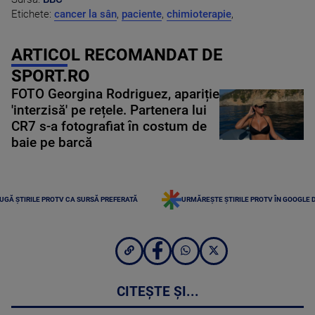
Etichete:
cancer la sân
,
paciente
,
chimioterapie
,
ARTICOL RECOMANDAT DE
SPORT.RO
FOTO Georgina Rodriguez, apariție
'interzisă' pe rețele. Partenera lui
CR7 s-a fotografiat în costum de
baie pe barcă
UGĂ ȘTIRILE PROTV CA SURSĂ PREFERATĂ
URMĂREȘTE ȘTIRILE PROTV ÎN GOOGLE 
CITEȘTE ȘI...