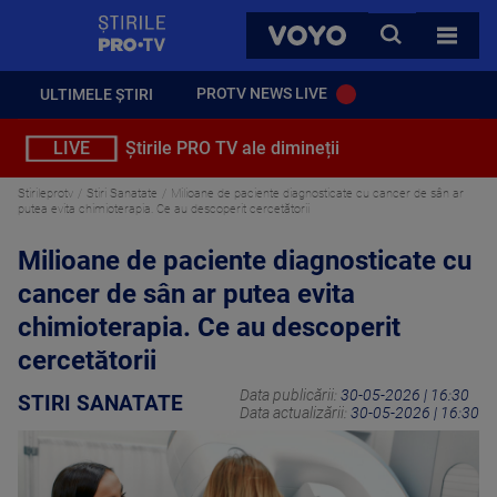
StirilePROTV
CAUTA
VOYO
TOATE 
PROTV NEWS LIVE
ULTIMELE ȘTIRI
LIVE
Știrile PRO TV ale dimineții
Stirileprotv
Stiri Sanatate
Milioane de paciente diagnosticate cu cancer de sân ar
putea evita chimioterapia. Ce au descoperit cercetătorii
Milioane de paciente diagnosticate cu
cancer de sân ar putea evita
chimioterapia. Ce au descoperit
cercetătorii
Data publicării:
30-05-2026 | 16:30
STIRI SANATATE
Data actualizării:
30-05-2026 | 16:30