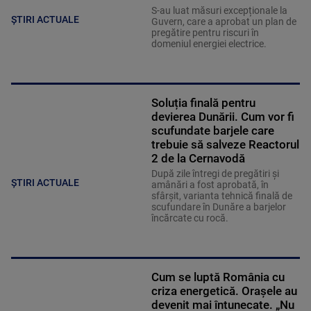
S-au luat măsuri excepționale la
ȘTIRI ACTUALE
Guvern, care a aprobat un plan de
pregătire pentru riscuri în
domeniul energiei electrice.
Soluția finală pentru
devierea Dunării. Cum vor fi
scufundate barjele care
trebuie să salveze Reactorul
2 de la Cernavodă
După zile întregi de pregătiri și
ȘTIRI ACTUALE
amânări a fost aprobată, în
sfârșit, varianta tehnică finală de
scufundare în Dunăre a barjelor
încărcate cu rocă.
Cum se luptă România cu
criza energetică. Orașele au
devenit mai întunecate. „Nu