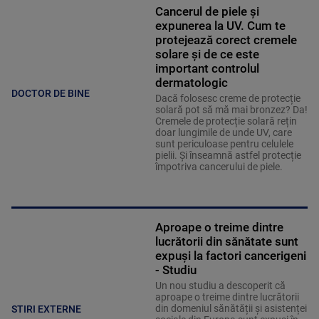
Cancerul de piele și
expunerea la UV. Cum te
protejează corect cremele
solare și de ce este
important controlul
dermatologic
DOCTOR DE BINE
Dacă folosesc creme de protecție
solară pot să mă mai bronzez? Da!
Cremele de protecție solară rețin
doar lungimile de unde UV, care
sunt periculoase pentru celulele
pielii. Și înseamnă astfel protecție
împotriva cancerului de piele.
Aproape o treime dintre
lucrătorii din sănătate sunt
expuși la factori cancerigeni
- Studiu
Un nou studiu a descoperit că
aproape o treime dintre lucrătorii
din domeniul sănătății și asistenței
STIRI EXTERNE