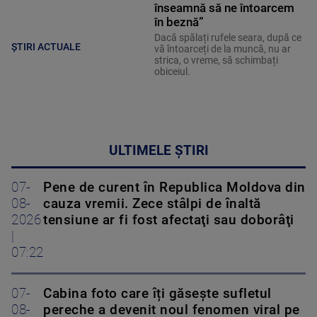
înseamnă să ne întoarcem
în beznă”
Dacă spălați rufele seara, după ce
ȘTIRI ACTUALE
vă întoarceți de la muncă, nu ar
strica, o vreme, să schimbați
obiceiul.
ULTIMELE ȘTIRI
07-
Pene de curent în Republica Moldova din
08-
cauza vremii. Zece stâlpi de înaltă
2026
tensiune ar fi fost afectaţi sau doborâţi
|
07:22
07-
Cabina foto care îți găsește sufletul
08-
pereche a devenit noul fenomen viral pe