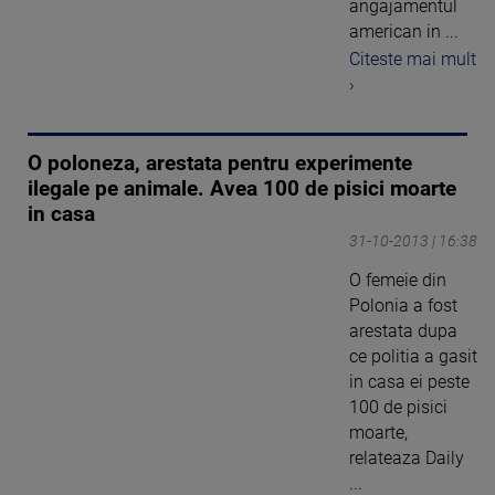
angajamentul
american in ...
Citeste mai mult
›
O poloneza, arestata pentru experimente
ilegale pe animale. Avea 100 de pisici moarte
in casa
31-10-2013 | 16:38
O femeie din
Polonia a fost
arestata dupa
ce politia a gasit
in casa ei peste
100 de pisici
moarte,
relateaza Daily
...