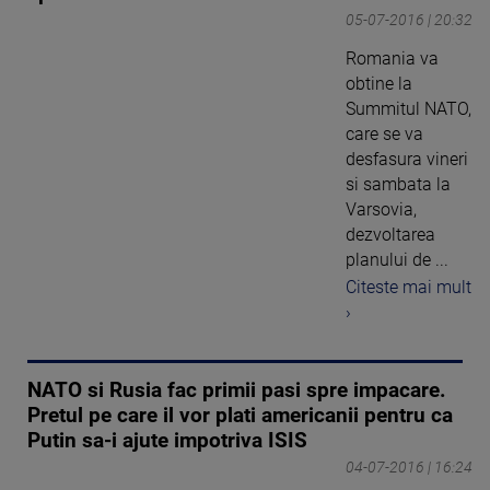
05-07-2016 | 20:32
Romania va
obtine la
Summitul NATO,
care se va
desfasura vineri
si sambata la
Varsovia,
dezvoltarea
planului de ...
Citeste mai mult
›
NATO si Rusia fac primii pasi spre impacare.
Pretul pe care il vor plati americanii pentru ca
Putin sa-i ajute impotriva ISIS
04-07-2016 | 16:24