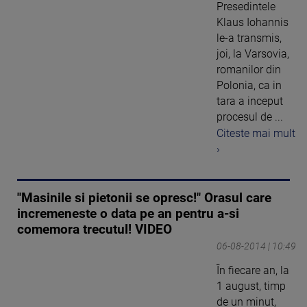
Presedintele
Klaus Iohannis
le-a transmis,
joi, la Varsovia,
romanilor din
Polonia, ca in
tara a inceput
procesul de ...
Citeste mai mult
›
"Masinile si pietonii se opresc!" Orasul care
incremeneste o data pe an pentru a-si
comemora trecutul! VIDEO
06-08-2014 | 10:49
În fiecare an, la
1 august, timp
de un minut,