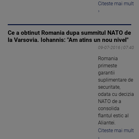
Citeste mai mult
›
Ce a obtinut Romania dupa summitul NATO de
la Varsovia. Iohannis: "Am atins un nou nivel"
09-07-2016 | 07:40
Romania
primeste
garantii
suplimentare de
securitate,
odata cu decizia
NATO de a
consolida
flantul estic al
Aliantei.
Citeste mai mult
›