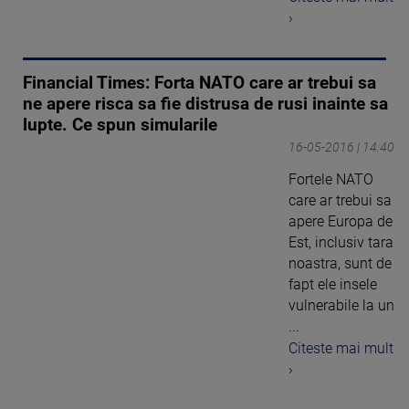
›
Financial Times: Forta NATO care ar trebui sa
ne apere risca sa fie distrusa de rusi inainte sa
lupte. Ce spun simularile
16-05-2016 | 14:40
Fortele NATO
care ar trebui sa
apere Europa de
Est, inclusiv tara
noastra, sunt de
fapt ele insele
vulnerabile la un
...
Citeste mai mult
›