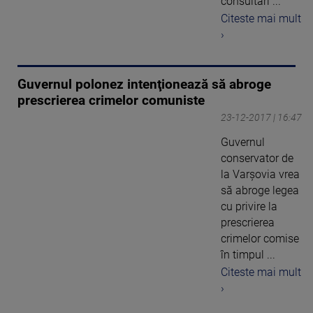
consultări ...
Citeste mai mult
›
Guvernul polonez intenţionează să abroge
prescrierea crimelor comuniste
23-12-2017 | 16:47
Guvernul
conservator de
la Varşovia vrea
să abroge legea
cu privire la
prescrierea
crimelor comise
în timpul ...
Citeste mai mult
›