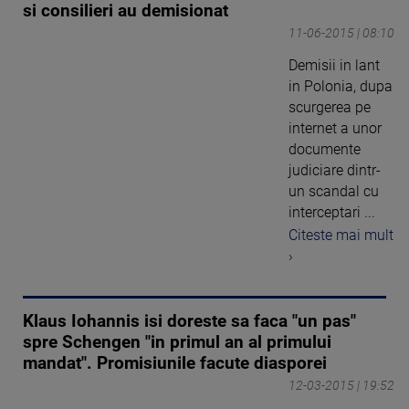
si consilieri au demisionat
11-06-2015 | 08:10
Demisii in lant
in Polonia, dupa
scurgerea pe
internet a unor
documente
judiciare dintr-
un scandal cu
interceptari ...
Citeste mai mult
›
Klaus Iohannis isi doreste sa faca "un pas"
spre Schengen "in primul an al primului
mandat". Promisiunile facute diasporei
12-03-2015 | 19:52