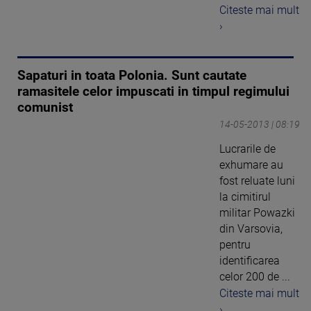
Citeste mai mult
›
Sapaturi in toata Polonia. Sunt cautate
ramasitele celor impuscati in timpul regimului
comunist
14-05-2013 | 08:19
Lucrarile de
exhumare au
fost reluate luni
la cimitirul
militar Powazki
din Varsovia,
pentru
identificarea
celor 200 de ...
Citeste mai mult
›