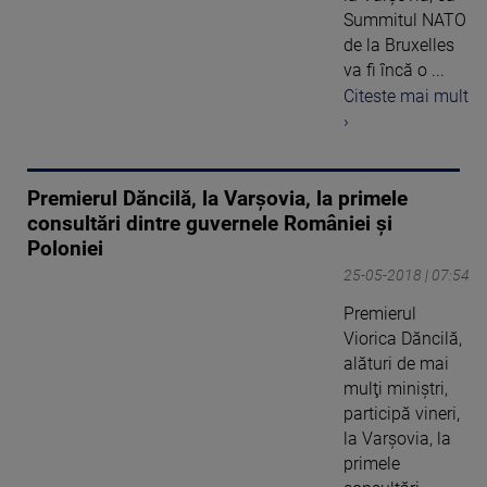
Summitul NATO
de la Bruxelles
va fi încă o ...
Citeste mai mult
›
Premierul Dăncilă, la Varşovia, la primele
consultări dintre guvernele României şi
Poloniei
25-05-2018 | 07:54
Premierul
Viorica Dăncilă,
alături de mai
mulţi miniştri,
participă vineri,
la Varşovia, la
primele