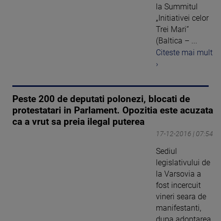
la Summitul
„Initiativei celor
Trei Mari”
(Baltica – ...
Citeste mai mult
›
Peste 200 de deputati polonezi, blocati de
protestatari in Parlament. Opozitia este acuzata
ca a vrut sa preia ilegal puterea
17-12-2016 | 07:54
Sediul
legislativului de
la Varsovia a
fost incercuit
vineri seara de
manifestanti,
dupa adoptarea