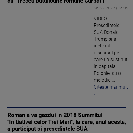
cu "Treceti batalioane romane Carpatii"
06-07-2017 | 16:05
VIDEO.
Presedintele
SUA Donald
Trump si-a
incheiat
discursul pe
care l-a sustinut
in capitala
Poloniei cu o
melodie ...
Citeste mai mult
›
Romania va gazdui in 2018 Summitul
"Initiativei celor Trei Mari", la care, anul acesta,
a participat si presedintele SUA