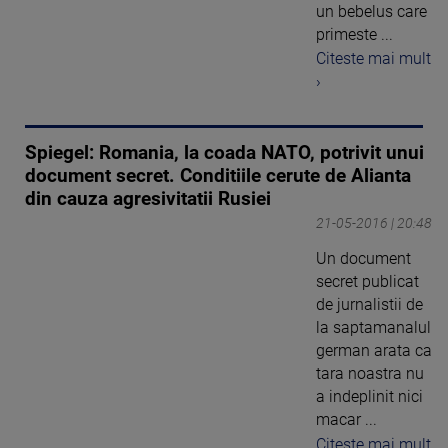
un bebelus care
primeste ...
Citeste mai mult
›
Spiegel: Romania, la coada NATO, potrivit unui
document secret. Conditiile cerute de Alianta
din cauza agresivitatii Rusiei
21-05-2016 | 20:48
Un document
secret publicat
de jurnalistii de
la saptamanalul
german arata ca
tara noastra nu
a indeplinit nici
macar ...
Citeste mai mult