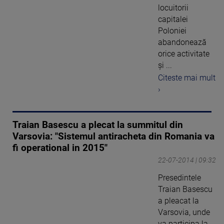
locuitorii
capitalei
Poloniei
abandonează
orice activitate
şi ...
Citeste mai mult
›
Traian Basescu a plecat la summitul din
Varsovia: "Sistemul antiracheta din Romania va
fi operational in 2015"
22-07-2014 | 09:32
Presedintele
Traian Basescu
a pleacat la
Varsovia, unde
va participa la