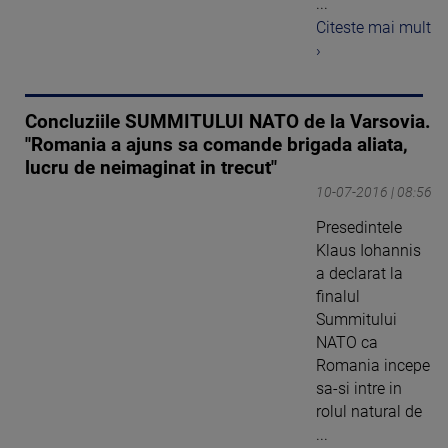
...
Citeste mai mult
›
Concluziile SUMMITULUI NATO de la Varsovia.
"Romania a ajuns sa comande brigada aliata,
lucru de neimaginat in trecut"
10-07-2016 | 08:56
Presedintele
Klaus Iohannis
a declarat la
finalul
Summitului
NATO ca
Romania incepe
sa-si intre in
rolul natural de
...