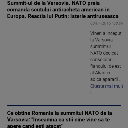
Summit-ul de la Varsovia. NATO preia
comanda scutului antiracheta american in
Europa. Reactia lui Putin: Isterie antiruseasca
08-07-2016 | 08:09
Vineri a inceput
la Varsovia
summit-ul
NATO dedicat
consolidarii
flancului de est
al Aliantei -
adica apararii ...
Citeste mai mult
›
Ce obtine Romania la summitul NATO de la
Varsovia: "Inseamna ca stii cine vine sa te
apere cand esti atacat"