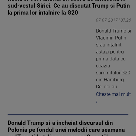
sud-vestul Siriei. Ce au discutat Trump si Putin
la prima lor intalnire la G20
07-07-2017 | 07:26
Donald Trump si
Vladimir Putin
s-au intalnit
astazi pentru
prima data cu
ocazia
summitului G20
din Hamburg.
Cei doi au ...
Citeste mai mult
›
Donald Trump si-a incheiat discursul din
Polonia pe fondul unei melodii care seamana