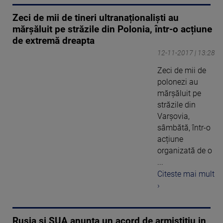
Zeci de mii de tineri ultranaționaliști au
mărșăluit pe străzile din Polonia, într-o acțiune
de extremă dreapta
12-11-2017 | 13:28
Zeci de mii de
polonezi au
mărșăluit pe
străzile din
Varșovia,
sâmbătă, într-o
acțiune
organizată de o
...
Citeste mai mult
›
Rusia si SUA anunta un acord de armistitiu in