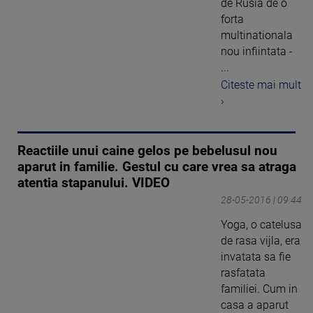
de Rusia de o
forta
multinationala
nou infiintata -
...
Citeste mai mult
›
Reactiile unui caine gelos pe bebelusul nou
aparut in familie. Gestul cu care vrea sa atraga
atentia stapanului. VIDEO
28-05-2016 | 09:44
Yoga, o catelusa
de rasa vijla, era
invatata sa fie
rasfatata
familiei. Cum in
casa a aparut