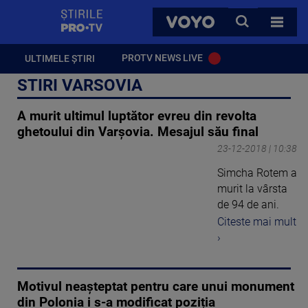
StirilePROTV
CAUTA
VOYO
TOATE 
PROTV NEWS LIVE
ULTIMELE ȘTIRI
STIRI VARSOVIA
A murit ultimul luptător evreu din revolta
ghetoului din Varşovia. Mesajul său final
23-12-2018 | 10:38
Simcha Rotem a
murit la vârsta
de 94 de ani.
Citeste mai mult
›
Motivul neașteptat pentru care unui monument
din Polonia i s-a modificat poziția