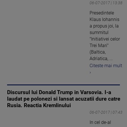
06-07-2017 | 13:38
Presedintele
Klaus Iohannis
a propus joi, la
summitul
"Initiativei celor
Trei Mari"
(Baltica,
Adriatica, ...
Citeste mai mult
›
Discursul lui Donald Trump in Varsovia. I-a
laudat pe polonezi si lansat acuzatii dure catre
Rusia. Reactia Kremlinului
06-07-2017 | 07:43
In cel de-al