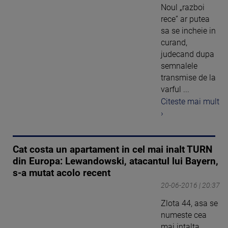
Noul „razboi
rece” ar putea
sa se incheie in
curand,
judecand dupa
semnalele
transmise de la
varful ...
Citeste mai mult
›
Cat costa un apartament in cel mai inalt TURN
din Europa: Lewandowski, atacantul lui Bayern,
s-a mutat acolo recent
20-06-2016 | 20:37
Zlota 44, asa se
numeste cea
mai intalta