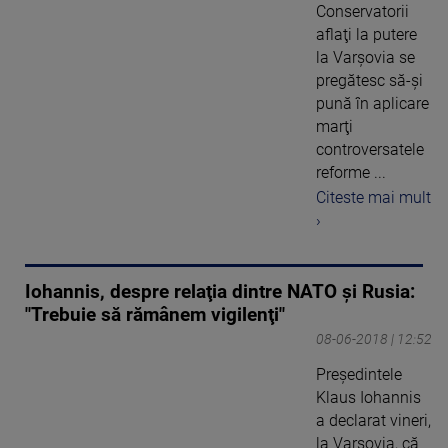
Conservatorii
aflaţi la putere
la Varşovia se
pregătesc să-şi
pună în aplicare
marţi
controversatele
reforme ...
Citeste mai mult
›
Iohannis, despre relaţia dintre NATO şi Rusia:
"Trebuie să rămânem vigilenţi"
08-06-2018 | 12:52
Preşedintele
Klaus Iohannis
a declarat vineri,
la Varşovia, că