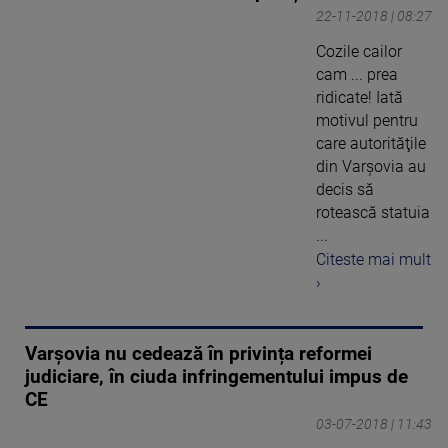
22-11-2018 | 08:27
Cozile cailor
cam ... prea
ridicate! Iată
motivul pentru
care autorităţile
din Varșovia au
decis să
rotească statuia
...
Citeste mai mult
›
Varșovia nu cedează în privința reformei
judiciare, în ciuda infringementului impus de
CE
03-07-2018 | 11:43