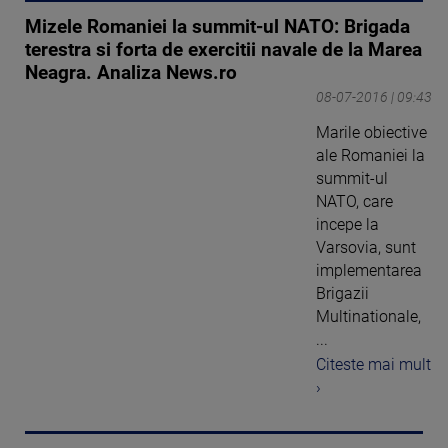
Mizele Romaniei la summit-ul NATO: Brigada
terestra si forta de exercitii navale de la Marea
Neagra. Analiza News.ro
08-07-2016 | 09:43
Marile obiective
ale Romaniei la
summit-ul
NATO, care
incepe la
Varsovia, sunt
implementarea
Brigazii
Multinationale,
...
Citeste mai mult
›