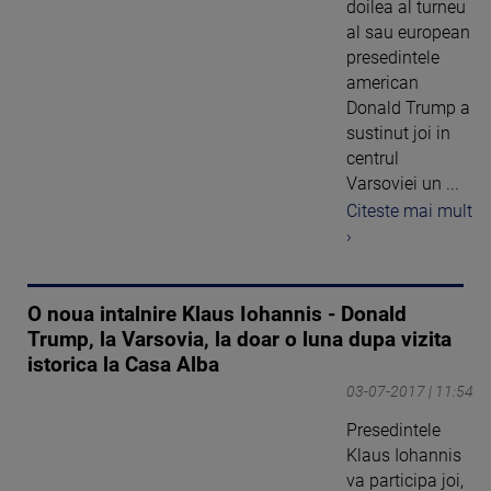
doilea al turneu
al sau european
presedintele
american
Donald Trump a
sustinut joi in
centrul
Varsoviei un ...
Citeste mai mult
›
O noua intalnire Klaus Iohannis - Donald
Trump, la Varsovia, la doar o luna dupa vizita
istorica la Casa Alba
03-07-2017 | 11:54
Presedintele
Klaus Iohannis
va participa joi,