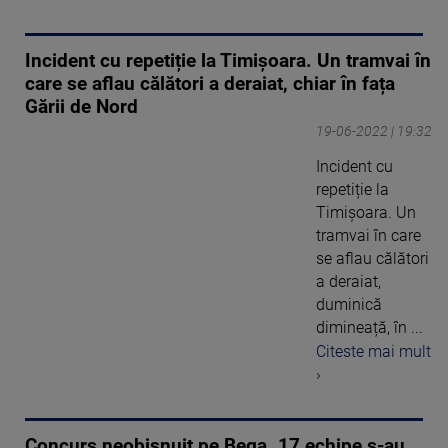
Incident cu repetiție la Timișoara. Un tramvai în
care se aflau călători a deraiat, chiar în fața
Gării de Nord
19-06-2022 | 19:32
Incident cu
repetiție la
Timișoara. Un
tramvai în care
se aflau călători
a deraiat,
duminică
dimineață, în ...
Citeste mai mult
›
Concurs neobișnuit pe Bega. 17 echipe s-au