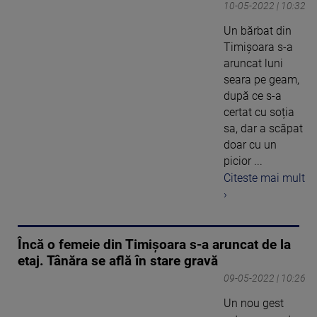
10-05-2022 | 10:32
Un bărbat din
Timișoara s-a
aruncat luni
seara pe geam,
după ce s-a
certat cu soția
sa, dar a scăpat
doar cu un
picior ...
Citeste mai mult
›
Încă o femeie din Timișoara s-a aruncat de la
etaj. Tânăra se află în stare gravă
09-05-2022 | 10:26
Un nou gest