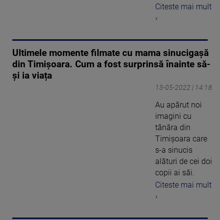
Citeste mai mult
›
Ultimele momente filmate cu mama sinucigașă
din Timișoara. Cum a fost surprinsă înainte să-
și ia viața
13-05-2022 | 14:18
Au apărut noi
imagini cu
tânăra din
Timișoara care
s-a sinucis
alături de cei doi
copii ai săi.
Citeste mai mult
›