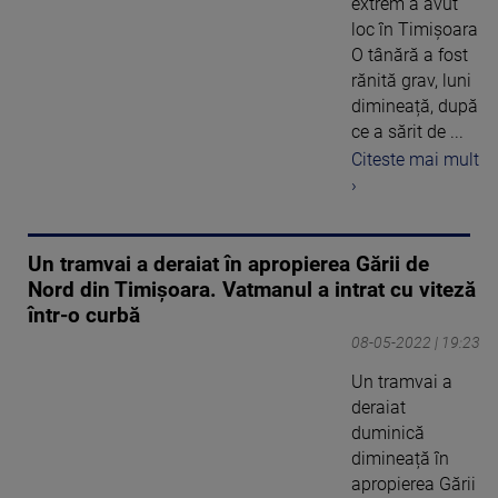
extrem a avut
loc în Timișoara
O tânără a fost
rănită grav, luni
dimineață, după
ce a sărit de ...
Citeste mai mult
›
Un tramvai a deraiat în apropierea Gării de
Nord din Timișoara. Vatmanul a intrat cu viteză
într-o curbă
08-05-2022 | 19:23
Un tramvai a
deraiat
duminică
dimineață în
apropierea Gării