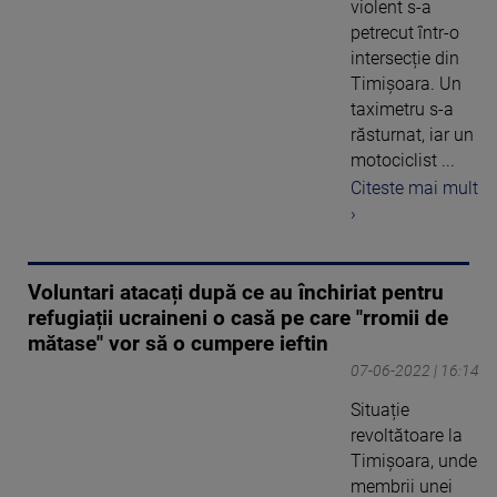
violent s-a
petrecut într-o
intersecție din
Timișoara. Un
taximetru s-a
răsturnat, iar un
motociclist ...
Citeste mai mult
›
Voluntari atacați după ce au închiriat pentru
refugiații ucraineni o casă pe care "rromii de
mătase" vor să o cumpere ieftin
07-06-2022 | 16:14
Situație
revoltătoare la
Timișoara, unde
membrii unei