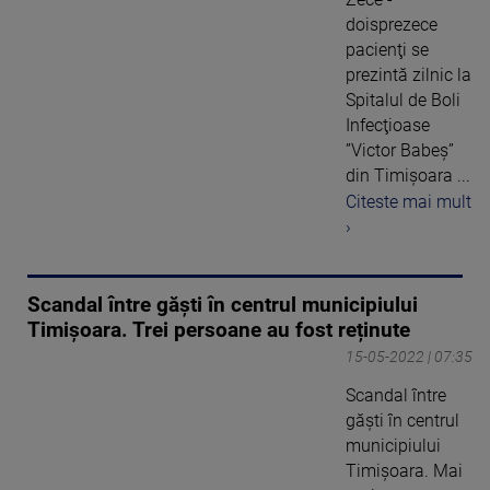
doisprezece
pacienţi se
prezintă zilnic la
Spitalul de Boli
Infecţioase
”Victor Babeş”
din Timişoara ...
Citeste mai mult
›
Scandal între găști în centrul municipiului
Timişoara. Trei persoane au fost reținute
15-05-2022 | 07:35
Scandal între
găști în centrul
municipiului
Timişoara. Mai