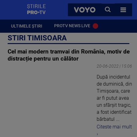
StirilePROTV
CAUTA
VOYO
TOATE 
PROTV NEWS LIVE
ULTIMELE ȘTIRI
STIRI TIMISOARA
Cel mai modern tramvai din România, motiv de
distracție pentru un călător
20-06-2022 | 15:06
După incidentul
de duminică, din
Timișoara, care
ar fi putut avea
un sfârșit tragic,
a fost identificat
bărbatul ...
Citeste mai mult
›