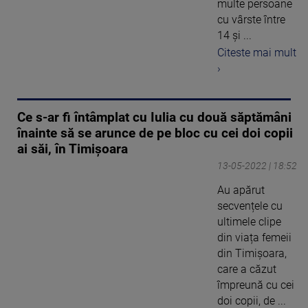
multe persoane
cu vârste între
14 și ...
Citeste mai mult
›
Ce s-ar fi întâmplat cu Iulia cu două săptămâni
înainte să se arunce de pe bloc cu cei doi copii
ai săi, în Timișoara
13-05-2022 | 18:52
Au apărut
secvențele cu
ultimele clipe
din viața femeii
din Timișoara,
care a căzut
împreună cu cei
doi copii, de ...