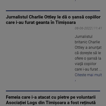
›
Jurnalistul Charlie Ottley le dă o şansă copiilor
care i-au furat geanta în Timișoara
08-06-2022 | 11:41
Jurnalistul
britanic Charlie
Ottley a anunţat
că doreşte să le
ofere o şansă la
viaţă copiilor
care i-au furat ...
Citeste mai mult
›
Femeia care i-a atacat cu pietre pe voluntarii
Asociației Logs din Timișoara a fost reținută