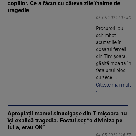
copiilor. Ce a făcut cu câteva zile înainte de
tragedie
05-05-2022 | 07:40
Procurorii au
schimbat
acuzațiile în
dosarul femeii
din Timișoara,
găsită moartă în
fața unui bloc
cu zece ...
Citeste mai mult
›
Apropiații mamei sinucigașe din Timișoara nu
își explică tragedia. Fostul soț “o diviniza pe
Iulia, erau OK”
04-05-2022 | 16:57