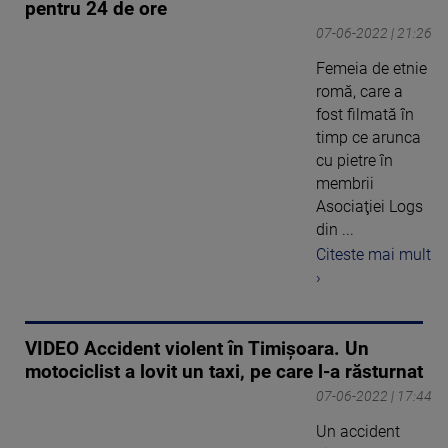
pentru 24 de ore
07-06-2022 | 21:26
Femeia de etnie
romă, care a
fost filmată în
timp ce arunca
cu pietre în
membrii
Asociaţiei Logs
din ...
Citeste mai mult
›
VIDEO Accident violent în Timișoara. Un
motociclist a lovit un taxi, pe care l-a răsturnat
07-06-2022 | 17:44
Un accident