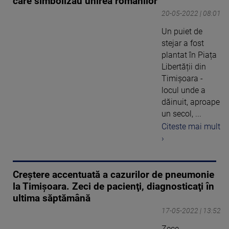
care simbolizau unirea românilor
20-05-2022 | 08:01
Un puiet de
stejar a fost
plantat în Piața
Libertății din
Timișoara -
locul unde a
dăinuit, aproape
un secol, ...
Citeste mai mult
›
Creştere accentuată a cazurilor de pneumonie
la Timişoara. Zeci de pacienţi, diagnosticaţi în
ultima săptămână
17-05-2022 | 13:52
Zece -