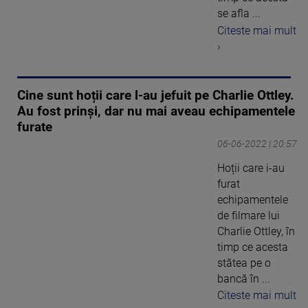
se afla ...
Citeste mai mult
›
Cine sunt hoții care l-au jefuit pe Charlie Ottley.
Au fost prinși, dar nu mai aveau echipamentele
furate
06-06-2022 | 20:57
Hoții care i-au
furat
echipamentele
de filmare lui
Charlie Ottley, în
timp ce acesta
stătea pe o
bancă în ...
Citeste mai mult