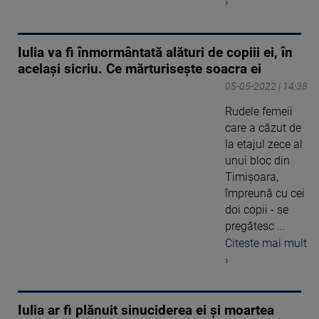
›
Iulia va fi înmormântată alături de copiii ei, în
același sicriu. Ce mărturisește soacra ei
05-05-2022 | 14:38
Rudele femeii
care a căzut de
la etajul zece al
unui bloc din
Timișoara,
împreună cu cei
doi copii - se
pregătesc ...
Citeste mai mult
›
Iulia ar fi plănuit sinuciderea ei și moartea