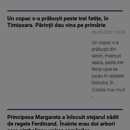
Un copac s-a prăbușit peste trei fetițe, în
Timișoara. Părinții dau vina pe primărie
26-05-2022 | 16:56
Un copac s-a
prăbușit din
senin, miercuri
seara, peste trei
fetițe care se
jucau în spatele
blocului, în ...
Citeste mai mult
›
Principesa Margareta a înlocuit stejarul sădit
de regele Ferdinand. Înainte erau doi arbori