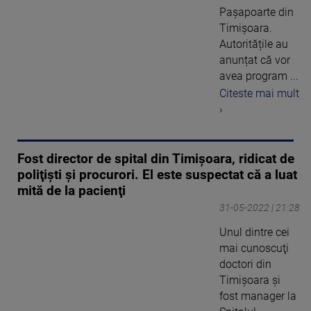
Pașapoarte din
Timișoara.
Autoritățile au
anunțat că vor
avea program ...
Citeste mai mult
›
Fost director de spital din Timişoara, ridicat de
poliţişti şi procurori. El este suspectat că a luat
mită de la pacienţi
31-05-2022 | 21:28
Unul dintre cei
mai cunoscuţi
doctori din
Timişoara şi
fost manager la