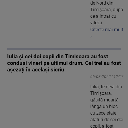
de Nord din
Timișoara, după
ce a intrat cu
viteză ...
Citeste mai mult
›
Iulia și cei doi copii din Timișoara au fost
conduși vineri pe ultimul drum. Cei trei au fost
așezați în același sicriu
06-05-2022 | 12:17
Iulia, femeia din
Timișoara,
găsită moartă
lângă un bloc
cu zece etaje
alături de cei doi
copii, a fost