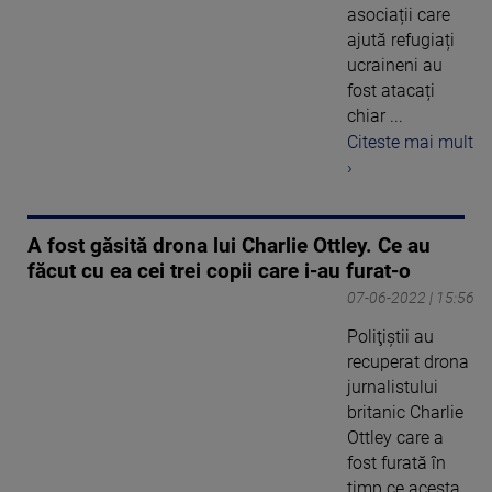
asociații care
ajută refugiați
ucraineni au
fost atacați
chiar ...
Citeste mai mult
›
A fost găsită drona lui Charlie Ottley. Ce au
făcut cu ea cei trei copii care i-au furat-o
07-06-2022 | 15:56
Poliţiştii au
recuperat drona
jurnalistului
britanic Charlie
Ottley care a
fost furată în
timp ce acesta