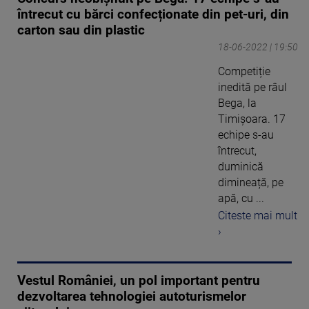
întrecut cu bărci confecționate din pet-uri, din
carton sau din plastic
18-06-2022 | 19:50
Competiție
inedită pe râul
Bega, la
Timișoara. 17
echipe s-au
întrecut,
duminică
dimineață, pe
apă, cu ...
Citeste mai mult
›
Vestul României, un pol important pentru
dezvoltarea tehnologiei autoturismelor