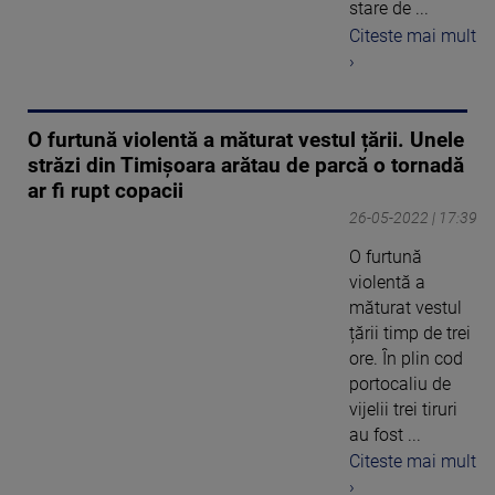
stare de ...
Citeste mai mult
›
O furtună violentă a măturat vestul țării. Unele
străzi din Timișoara arătau de parcă o tornadă
ar fi rupt copacii
26-05-2022 | 17:39
O furtună
violentă a
măturat vestul
țării timp de trei
ore. În plin cod
portocaliu de
vijelii trei tiruri
au fost ...
Citeste mai mult
›