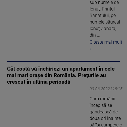
sub numele de
Ionuţ, Prinţul
Banatului, pe
numele săureal
Ionuţ Zahara,
din ...
Citeste mai mult
›
Cât costă să închiriezi un apartament în cele
mai mari orașe din România. Prețurile au
crescut în ultima perioadă
09-06-2022 | 18:15
Cum românii
încep să se
gândească de
două ori înainte
să își cumpere o