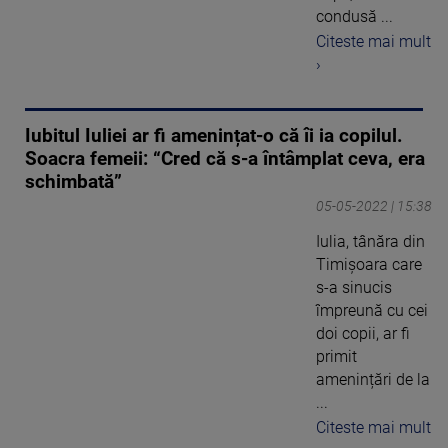
condusă ...
Citeste mai mult
›
Iubitul Iuliei ar fi amenințat-o că îi ia copilul.
Soacra femeii: “Cred că s-a întâmplat ceva, era
schimbată”
05-05-2022 | 15:38
Iulia, tânăra din
Timișoara care
s-a sinucis
împreună cu cei
doi copii, ar fi
primit
amenințări de la
...
Citeste mai mult