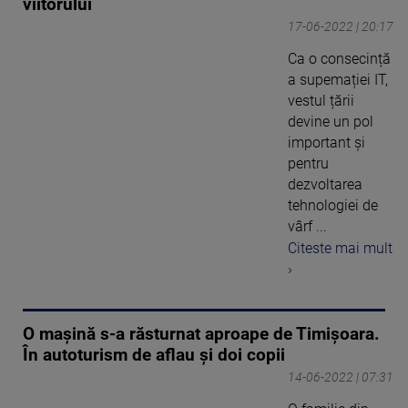
viitorului
17-06-2022 | 20:17
Ca o consecință
a supemației IT,
vestul țării
devine un pol
important și
pentru
dezvoltarea
tehnologiei de
vârf ...
Citeste mai mult
›
O mașină s-a răsturnat aproape de Timișoara.
În autoturism de aflau și doi copii
14-06-2022 | 07:31