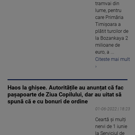
tramvai din
lume, pentru
care Primăria
Timișoara a
plătit turcilor de
la Bozankaya 2
milioane de
euro, a ...
Citeste mai mult
›
Haos la ghișee. Autoritățile au anunțat că fac
pașapoarte de Ziua Copilului, dar au uitat să
spună că e cu bonuri de ordine
01-06-2022 | 18:23
Ceartă și mulți
nervi de 1 iunie
la Serviciul de