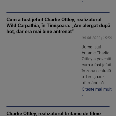
›
Cum a fost jefuit Charlie Ottley, realizatorul
Wild Carpathia, în Timișoara. „Am alergat după
hoț, dar era mai bine antrenat”
06-06-2022 | 15:56
Jurnalistul
britanic Charlie
Ottley a povestit
cum a fost jefuit
în zona centrală
a Timişoarei,
afirmând că ...
Citeste mai mult
›
Charlie Ottley, realizatorul britanic de filme