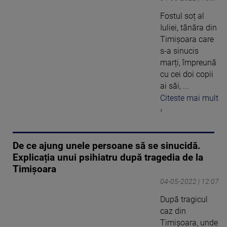
Fostul soț al
Iuliei, tânăra din
Timișoara care
s-a sinucis
marți, împreună
cu cei doi copii
ai săi, ...
Citeste mai mult
›
De ce ajung unele persoane să se sinucidă.
Explicația unui psihiatru după tragedia de la
Timișoara
04-05-2022 | 12:07
După tragicul
caz din
Timișoara, unde