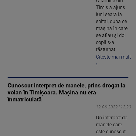
O familie din
Timiș a ajuns
luni seară la
spital, după ce
mașina în care
se aflau și doi
copii s-a
răsturnat.
Citeste mai mult
›
Cunoscut interpret de manele, prins drogat la
volan în Timișoara. Mașina nu era
înmatriculată
12-06-2022 | 12:20
Un interpret de
manele care
este cunoscut