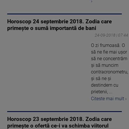
›
Horoscop 24 septembrie 2018. Zodia care
primeşte o sumă importantă de bani
24-09-2018 | 07:44
O zi frumoasă. O
să ne fie mai uşor
să ne concentrăm
şi să muncim
contracronometru,
şi să ne şi
destindem cu
prietenii, ...
Citeste mai mult ›
Horoscop 23 septembrie 2018. Zodia care
primeşte o ofertă ce-i va schimba viitorul