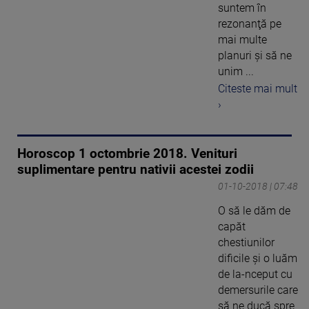
suntem în
rezonanţă pe
mai multe
planuri şi să ne
unim ...
Citeste mai mult
›
Horoscop 1 octombrie 2018. Venituri
suplimentare pentru nativii acestei zodii
01-10-2018 | 07:48
O să le dăm de
capăt
chestiunilor
dificile şi o luăm
de la-nceput cu
demersurile care
să ne ducă spre