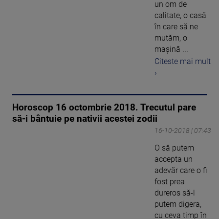
un om de
calitate, o casă
în care să ne
mutăm, o
maşină ...
Citeste mai mult
›
Horoscop 16 octombrie 2018. Trecutul pare
să-i bântuie pe nativii acestei zodii
16-10-2018 | 07:43
O să putem
accepta un
adevăr care o fi
fost prea
dureros să-l
putem digera,
cu ceva timp în