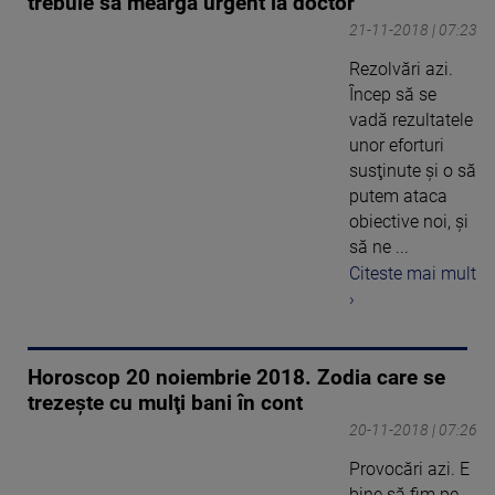
trebuie să meargă urgent la doctor
21-11-2018 | 07:23
Rezolvări azi.
Încep să se
vadă rezultatele
unor eforturi
susţinute şi o să
putem ataca
obiective noi, şi
să ne ...
Citeste mai mult
›
Horoscop 20 noiembrie 2018. Zodia care se
trezeşte cu mulţi bani în cont
20-11-2018 | 07:26
Provocări azi. E
bine să fim pe