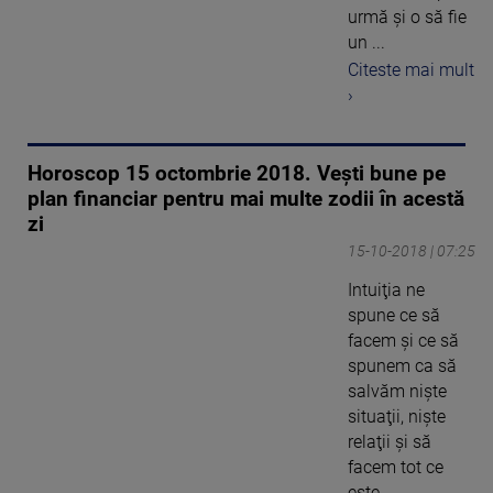
urmă şi o să fie
un ...
Citeste mai mult
›
Horoscop 15 octombrie 2018. Vești bune pe
plan financiar pentru mai multe zodii în acestă
zi
15-10-2018 | 07:25
Intuiţia ne
spune ce să
facem şi ce să
spunem ca să
salvăm nişte
situaţii, nişte
relaţii şi să
facem tot ce
este ...