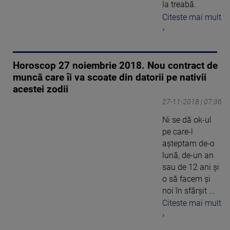
la treabă.
Citeste mai mult
›
Horoscop 27 noiembrie 2018. Nou contract de
muncă care îi va scoate din datorii pe nativii
acestei zodii
27-11-2018 | 07:36
Ni se dă ok-ul
pe care-l
aşteptam de-o
lună, de-un an
sau de 12 ani şi
o să facem şi
noi în sfârşit ...
Citeste mai mult
›