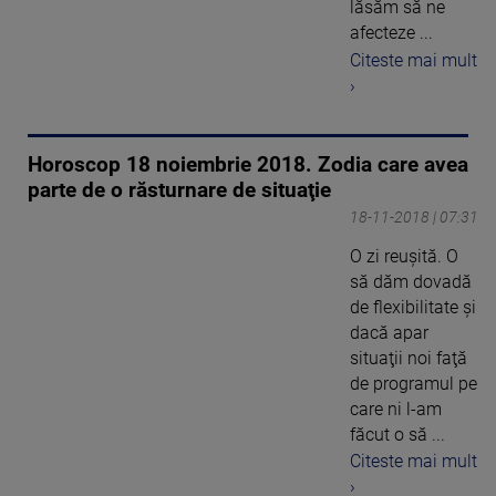
lăsăm să ne
afecteze ...
Citeste mai mult
›
Horoscop 18 noiembrie 2018. Zodia care avea
parte de o răsturnare de situaţie
18-11-2018 | 07:31
O zi reuşită. O
să dăm dovadă
de flexibilitate şi
dacă apar
situaţii noi faţă
de programul pe
care ni l-am
făcut o să ...
Citeste mai mult
›