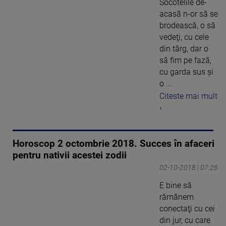
Socotelile de-
acasă n-or să se
brodească, o să
vedeţi, cu cele
din târg, dar o
să fim pe fază,
cu garda sus şi
o ...
Citeste mai mult
›
Horoscop 2 octombrie 2018. Succes în afaceri
pentru nativii acestei zodii
02-10-2018 | 07:26
E bine să
rămânem
conectaţi cu cei
din jur, cu care