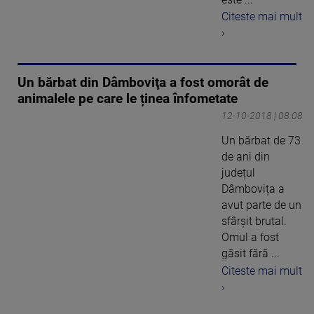
Citeste mai mult
›
Un bărbat din Dâmboviţa a fost omorât de
animalele pe care le ținea înfometate
12-10-2018 | 08:08
Un bărbat de 73
de ani din
județul
Dâmbovița a
avut parte de un
sfârșit brutal.
Omul a fost
găsit fără ...
Citeste mai mult
›