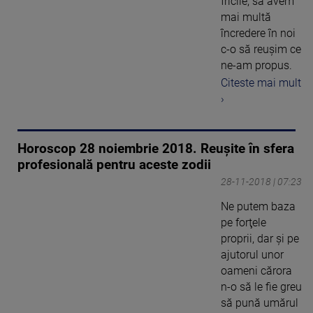
fricile, să avem
mai multă
încredere în noi
c-o să reuşim ce
ne-am propus.
Citeste mai mult
›
Horoscop 28 noiembrie 2018. Reușite în sfera
profesională pentru aceste zodii
28-11-2018 | 07:23
Ne putem baza
pe forţele
proprii, dar şi pe
ajutorul unor
oameni cărora
n-o să le fie greu
să pună umărul