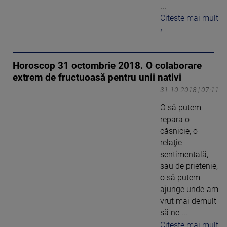
...
Citeste mai mult
›
Horoscop 31 octombrie 2018. O colaborare
extrem de fructuoasă pentru unii nativi
31-10-2018 | 07:11
O să putem
repara o
căsnicie, o
relaţie
sentimentală,
sau de prietenie,
o să putem
ajunge unde-am
vrut mai demult
să ne ...
Citeste mai mult