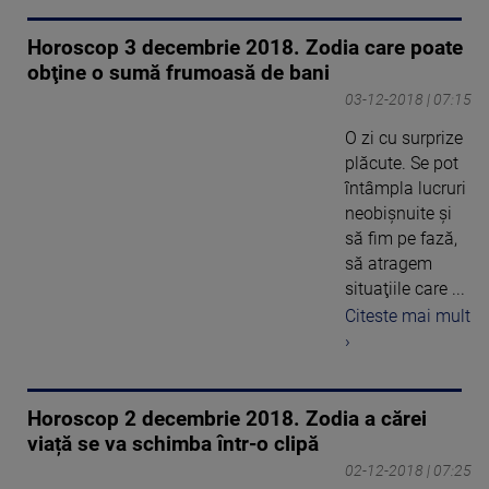
Horoscop 3 decembrie 2018. Zodia care poate
obţine o sumă frumoasă de bani
03-12-2018 | 07:15
O zi cu surprize
plăcute. Se pot
întâmpla lucruri
neobişnuite şi
să fim pe fază,
să atragem
situaţiile care ...
Citeste mai mult
›
Horoscop 2 decembrie 2018. Zodia a cărei
viață se va schimba într-o clipă
02-12-2018 | 07:25