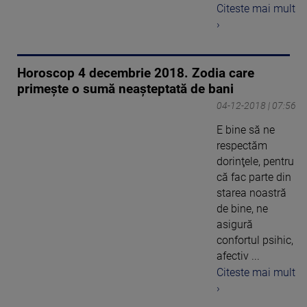
Citeste mai mult
›
Horoscop 4 decembrie 2018. Zodia care
primește o sumă neașteptată de bani
04-12-2018 | 07:56
E bine să ne
respectăm
dorinţele, pentru
că fac parte din
starea noastră
de bine, ne
asigură
confortul psihic,
afectiv ...
Citeste mai mult
›