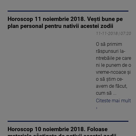
Horoscop 11 noiembrie 2018. Vești bune pe
plan personal pentru nativii acestei zodii
11-11-2018 | 07:20
O să primim
răspunsuri la-
ntrebăile pe care
ni le punem de o
vreme-ncoace şi
o să ştim ce-
avem de făcut,
cum să ...
Citeste mai mult
›
Horoscop 10 noiembrie 2018. Foloase