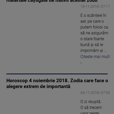
materiale câștigate de nativii acestei zodii
10-11-2018 | 07:11
E o scânteie în
aer, pe care o
putem folosi ca
să ne asigurăm
o stare foarte
bună şi să le
imprimăm şi ...
Citeste mai mult
›
Horoscop 4 noiembrie 2018. Zodia care face o
alegere extrem de importantă
04-11-2018 | 07:35
O zi reuşită.
O să trecem
uşor peste