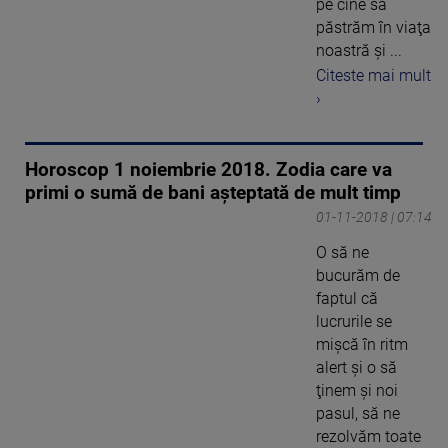
pe cine să
păstrăm în viaţa
noastră şi ...
Citeste mai mult
›
Horoscop 1 noiembrie 2018. Zodia care va
primi o sumă de bani așteptată de mult timp
01-11-2018 | 07:14
O să ne
bucurăm de
faptul că
lucrurile se
mişcă în ritm
alert şi o să
ţinem şi noi
pasul, să ne
rezolvăm toate