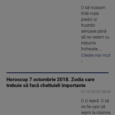
O să-ncasam
întâi nişte
piedici şi
frustrări
serioase până
să ne vedem cu
treburile
încheiate, ...
Citeste mai mult
›
Horoscop 7 octombrie 2018. Zodia care
trebuie să facă cheltuieli importante
07-10-2018 | 08:06
O zi lejeră. O să
ne fie uşor să
ieşim la-ntalnire,