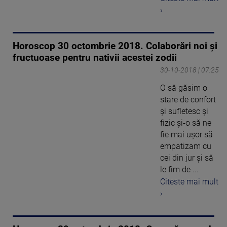
›
Horoscop 30 octombrie 2018. Colaborări noi și
fructuoase pentru nativii acestei zodii
30-10-2018 | 07:25
O să găsim o
stare de confort
şi sufletesc şi
fizic şi-o să ne
fie mai uşor să
empatizam cu
cei din jur şi să
le fim de ...
Citeste mai mult
›