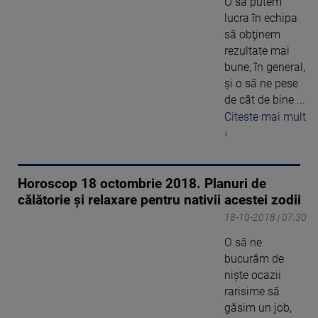
O să putem
lucra în echipa
să obţinem
rezultate mai
bune, în general,
şi o să ne pese
de cât de bine ...
Citeste mai mult
›
Horoscop 18 octombrie 2018. Planuri de
călătorie și relaxare pentru nativii acestei zodii
18-10-2018 | 07:30
O să ne
bucurăm de
nişte ocazii
rarisime să
găsim un job,