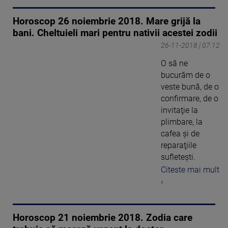
Horoscop 26 noiembrie 2018. Mare grijă la
bani. Cheltuieli mari pentru nativii acestei zodii
26-11-2018 | 07:12
O să ne
bucurăm de o
veste bună, de o
confirmare, de o
invitaţie la
plimbare, la
cafea şi de
reparaţiile
sufleteşti.
Citeste mai mult
›
Horoscop 21 noiembrie 2018. Zodia care