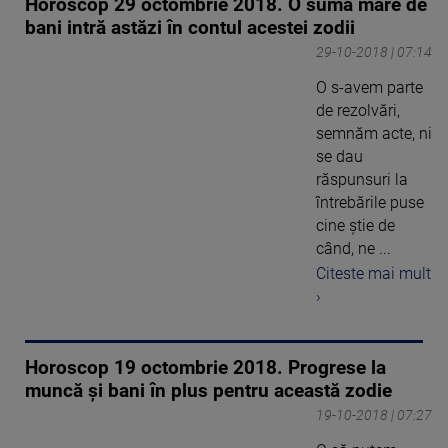
Horoscop 29 octombrie 2018. O sumă mare de
bani intră astăzi în contul acestei zodii
29-10-2018 | 07:14
O s-avem parte
de rezolvări,
semnăm acte, ni
se dau
răspunsuri la
întrebările puse
cine ştie de
când, ne ...
Citeste mai mult
›
Horoscop 19 octombrie 2018. Progrese la
muncă și bani în plus pentru această zodie
19-10-2018 | 07:27