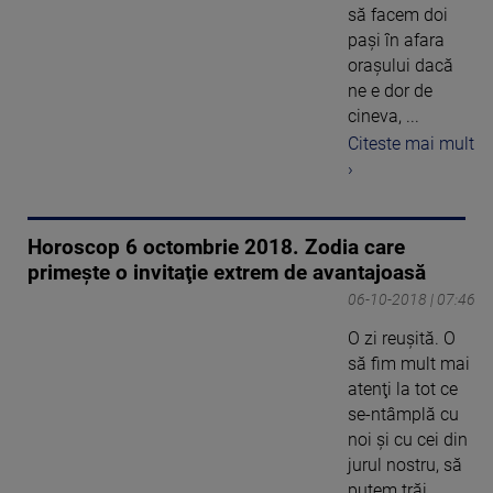
să facem doi
paşi în afara
oraşului dacă
ne e dor de
cineva, ...
Citeste mai mult
›
Horoscop 6 octombrie 2018. Zodia care
primeşte o invitaţie extrem de avantajoasă
06-10-2018 | 07:46
O zi reuşită. O
să fim mult mai
atenţi la tot ce
se-ntâmplă cu
noi şi cu cei din
jurul nostru, să
putem trăi ...