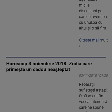
micile
disensiuni pe
care le-avem ba
cu unul,ba cu
altul şi o să fim
...
Citeste mai mult
›
Horoscop 3 noiembrie 2018. Zodia care
primeşte un cadou neaşteptat
03-11-2018 | 07:30
Reparaţii
sufleteşti astăzi.
O să ascultăm
vocea interioară
care ne spune