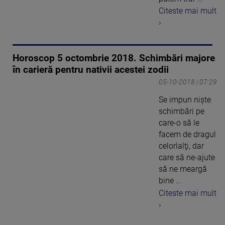
Citeste mai mult
›
Horoscop 5 octombrie 2018. Schimbări majore
în carieră pentru nativii acestei zodii
05-10-2018 | 07:29
Se impun nişte
schimbări pe
care-o să le
facem de dragul
celorlalţi, dar
care să ne-ajute
să ne meargă
bine ...
Citeste mai mult
›