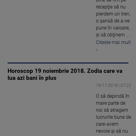
recepţie să nu
pierdem un tren,
o şansă de a ne
pune în valoare,
şi să obţinem ...
Citeste mai mult
›
Horoscop 19 noiembrie 2018. Zodia care va
lua azi bani în plus
19-11-2018 | 07:22
O să depindă în
mare parte de
noi să atragem
lucrurile bune de
care-avem
nevoie şi să nu