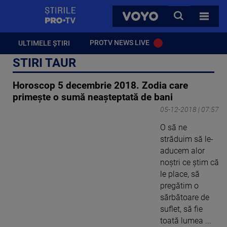
StirilePROTV
CAUTA
VOYO
TOATE 
PROTV NEWS LIVE
ULTIMELE ȘTIRI
STIRI TAUR
Horoscop 5 decembrie 2018. Zodia care
primește o sumă neașteptată de bani
05-12-2018 | 07:57
O să ne
străduim să le-
aducem alor
noştri ce ştim că
le place, să
pregătim o
sărbătoare de
suflet, să fie
toată lumea ...