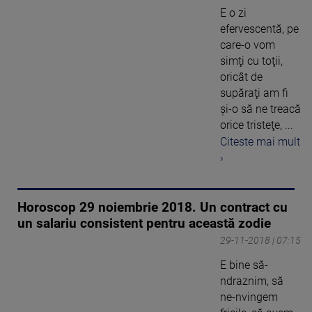
E o zi
efervescentă, pe
care-o vom
simţi cu toţii,
oricât de
supăraţi am fi
şi-o să ne treacă
orice tristeţe, ...
Citeste mai mult
›
Horoscop 29 noiembrie 2018. Un contract cu
un salariu consistent pentru această zodie
29-11-2018 | 07:15
E bine să-
ndraznim, să
ne-nvingem