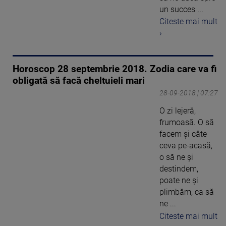
un succes ...
Citeste mai mult
›
Horoscop 28 septembrie 2018. Zodia care va fi
obligată să facă cheltuieli mari
28-09-2018 | 07:27
O zi lejeră,
frumoasă. O să
facem şi câte
ceva pe-acasă,
o să ne şi
destindem,
poate ne şi
plimbăm, ca să
ne ...
Citeste mai mult