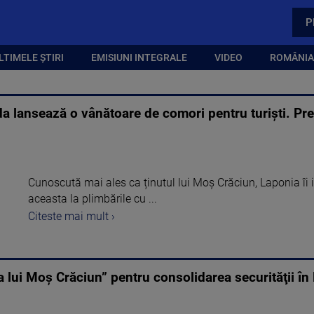
P
LTIMELE ȘTIRI
EMISIUNI INTEGRALE
VIDEO
ROMÂNIA,
da lansează o vânătoare de comori pentru turiști. Pre
Cunoscută mai ales ca ținutul lui Moș Crăciun, Laponia îi i
aceasta la plimbările cu ...
Citeste mai mult ›
a lui Moș Crăciun” pentru consolidarea securităţii î