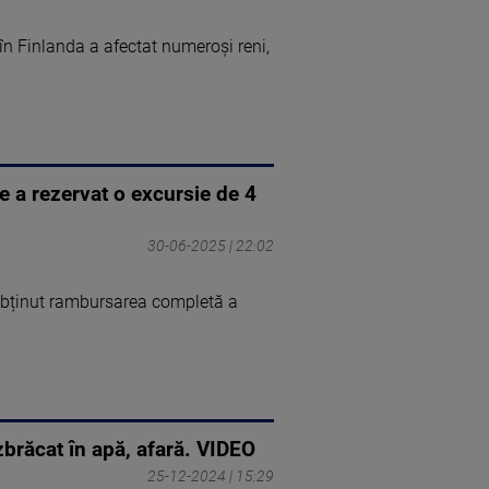
în Finlanda a afectat numeroşi reni,
e a rezervat o excursie de 4
30-06-2025 | 22:02
 obținut rambursarea completă a
zbrăcat în apă, afară. VIDEO
25-12-2024 | 15:29