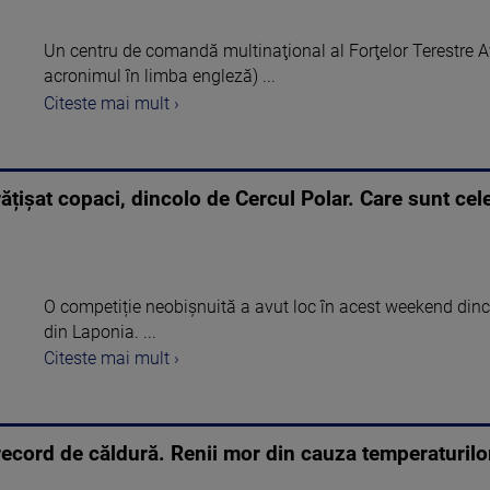
Un centru de comandă multinaţional al Forţelor Terestre 
acronimul în limba engleză) ...
Citeste mai mult ›
ișat copaci, dincolo de Cercul Polar. Care sunt cele
O competiție neobișnuită a avut loc în acest weekend dinco
din Laponia. ...
Citeste mai mult ›
ecord de căldură. Renii mor din cauza temperaturilor