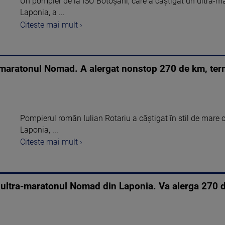
Un pompier de la ISU Botoșani, care a câștigat un ultra-mara
Laponia, a ...
Citeste mai mult ›
ramaratonul Nomad. A alergat nonstop 270 de km, term
Pompierul român Iulian Rotariu a câștigat în stil de mar
Laponia, ...
Citeste mai mult ›
 la ultra-maratonul Nomad din Laponia. Va alerga 270 d