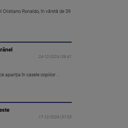
ul Cristiano Ronaldo, în vârstă de 39
trânel
24-12-2024 | 08:41
apariția în casele copiilor ...
este
17-12-2024 | 07:33