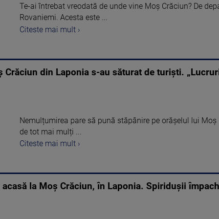
Te-ai întrebat vreodată de unde vine Moș Crăciun? De depa
Rovaniemi. Acesta este ...
Citeste mai mult ›
ș Crăciun din Laponia s-au săturat de turiști. „Lucruri
Nemulțumirea pare să pună stăpânire pe orășelul lui Moș C
de tot mai mulți ...
Citeste mai mult ›
s acasă la Moș Crăciun, în Laponia. Spiridușii împac