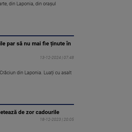
rte, din Laponia, din orașul
le par să nu mai fie ținute în
13-12-2024 | 07:48
răciun din Laponia. Luați cu asalt
hetează de zor cadourile
18-12-2023 | 20:05