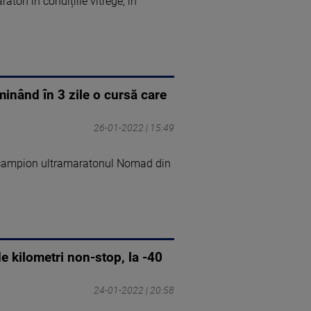
ton în condițiile vitrege, în
inând în 3 zile o cursă care
26-01-2022 | 15:49
e campion ultramaratonul Nomad din
e kilometri non-stop, la -40
24-01-2022 | 20:58