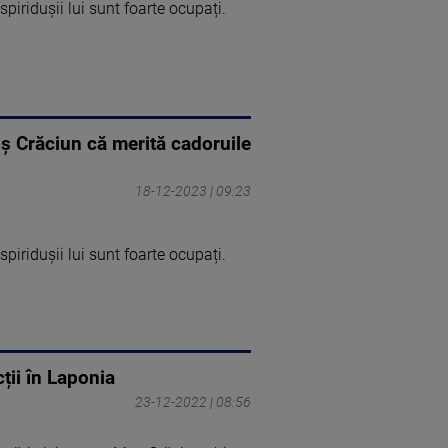
piridușii lui sunt foarte ocupați.
oş Crăciun că merită cadoruile
18-12-2023 | 09:23
piridușii lui sunt foarte ocupați.
cții în Laponia
23-12-2022 | 08:56