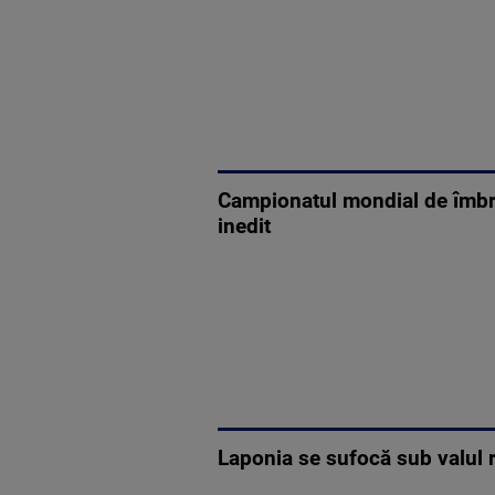
Campionatul mondial de îmbrăț
inedit
Laponia se sufocă sub valul r