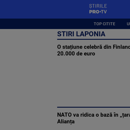
StirilePROTV
TOP CITITE
U
STIRI LAPONIA
O stațiune celebră din Finlan
20.000 de euro
NATO va ridica o bază în „țar
Alianța