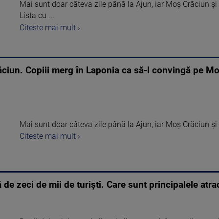
Mai sunt doar câteva zile până la Ajun, iar Moș Crăciun și s
Lista cu ...
Citeste mai mult ›
răciun. Copiii merg în Laponia ca să-l convingă pe M
Mai sunt doar câteva zile până la Ajun, iar Moș Crăciun și s
Citeste mai mult ›
 de zeci de mii de turiști. Care sunt principalele atra