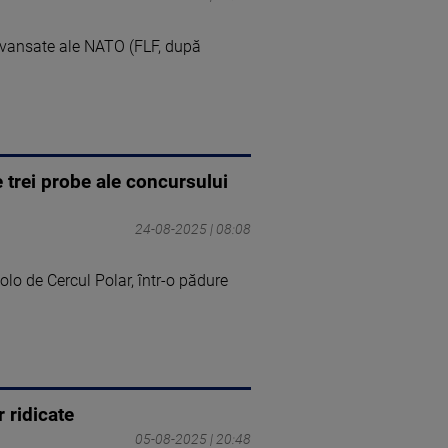
Avansate ale NATO (FLF, după
 trei probe ale concursului
24-08-2025 | 08:08
lo de Cercul Polar, într-o pădure
 ridicate
05-08-2025 | 20:48