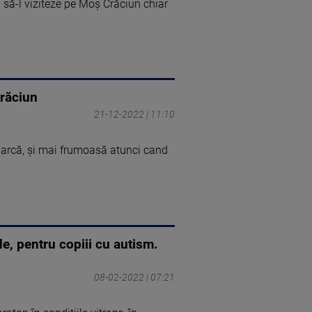
rd să-l viziteze pe Moș Crăciun chiar
Crăciun
21-12-2022 | 11:10
parcă, și mai frumoasă atunci cand
e, pentru copiii cu autism.
08-02-2022 | 07:21