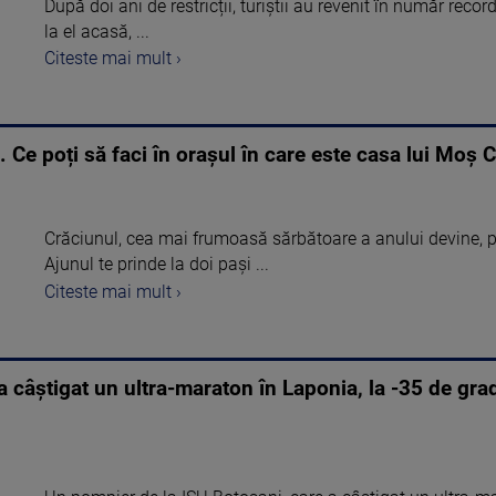
După doi ani de restricții, turiștii au revenit în număr reco
la el acasă, ...
Citeste mai mult ›
 Ce poți să faci în orașul în care este casa lui Moș 
Crăciunul, cea mai frumoasă sărbătoare a anului devine, 
Ajunul te prinde la doi pași ...
Citeste mai mult ›
 câștigat un ultra-maraton în Laponia, la -35 de grad