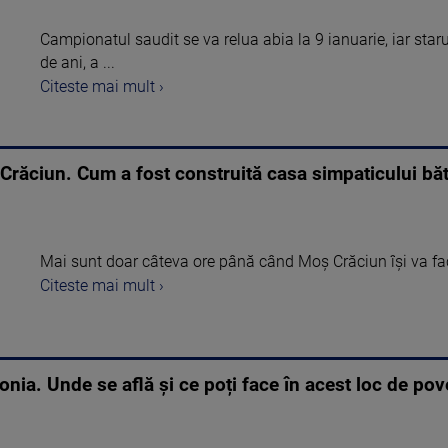
Campionatul saudit se va relua abia la 9 ianuarie, iar star
de ani, a ...
Citeste mai mult ›
Crăciun. Cum a fost construită casa simpaticului bă
Mai sunt doar câteva ore până când Moș Crăciun își va face 
Citeste mai mult ›
nia. Unde se află și ce poți face în acest loc de pov