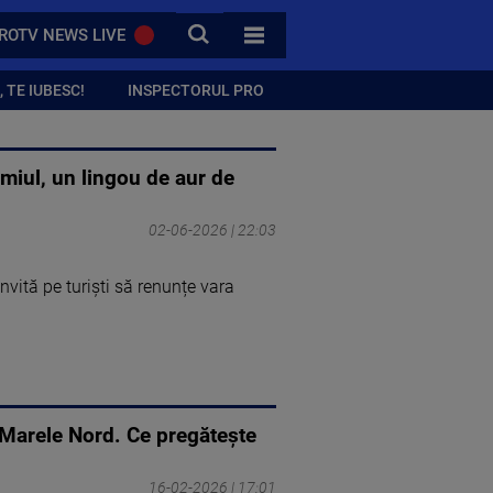
CAUTA
ROTV NEWS LIVE
TOATE CATEGORIILE
 TE IUBESC!
INSPECTORUL PRO
miul, un lingou de aur de
02-06-2026 | 22:03
nvită pe turiști să renunțe vara
n Marele Nord. Ce pregătește
16-02-2026 | 17:01