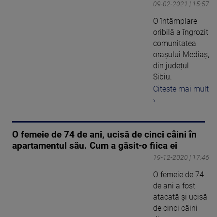
09-02-2021 | 15:57
O întâmplare
oribilă a îngrozit
comunitatea
orașului Mediaș,
din județul
Sibiu.
Citeste mai mult
›
O femeie de 74 de ani, ucisă de cinci câini în
apartamentul său. Cum a găsit-o fiica ei
19-12-2020 | 17:46
O femeie de 74
de ani a fost
atacată şi ucisă
de cinci câini