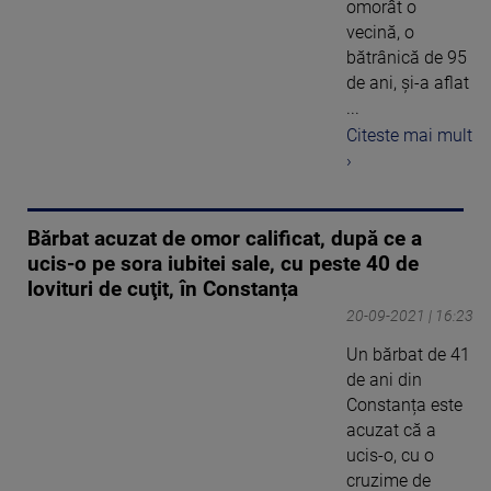
omorât o
vecină, o
bătrânică de 95
de ani, și-a aflat
...
Citeste mai mult
›
Bărbat acuzat de omor calificat, după ce a
ucis-o pe sora iubitei sale, cu peste 40 de
lovituri de cuţit, în Constanța
20-09-2021 | 16:23
Un bărbat de 41
de ani din
Constanța este
acuzat că a
ucis-o, cu o
cruzime de