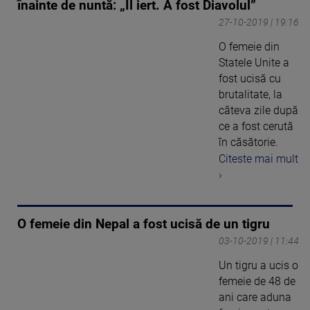
înainte de nuntă: „Îl iert. A fost Diavolul”
27-10-2019 | 19:16
O femeie din
Statele Unite a
fost ucisă cu
brutalitate, la
câteva zile după
ce a fost cerută
în căsătorie.
Citeste mai mult
›
O femeie din Nepal a fost ucisă de un tigru
03-10-2019 | 11:44
Un tigru a ucis o
femeie de 48 de
ani care aduna