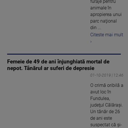
furaje pentru
animale în
apropierea unui
parc naţional
din ...
Citeste mai mult
›
Femeie de 49 de ani înjunghiată mortal de
nepot. Tânărul ar suferi de depresie
01-10-2019 | 12:46
O crimă oribilă a
avut loc în
Fundulea,
judeţul Călăraşi.
Un tânăr de 26
de ani este
suspectat că şi-