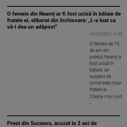
O femeie din Neamț ar fi fost ucisă în bătaie de
fratele ei, eliberat din închisoare: „L-a luat ca
să-i dea un adăpost”
18-05-2020 | 16:35
O femeie de 75
de ani din
județul Neamț a
fost ucisă în
bătaie, iar
suspect de
crimă este chiar
fratele ei, ...
Citeste mai mult
›
Preot din Suceava, acuzat la 3 ani de