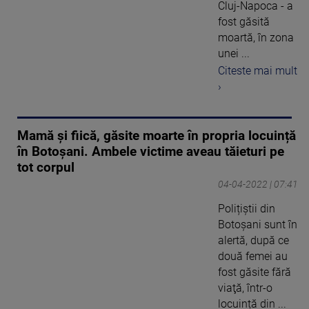
Cluj-Napoca - a
fost găsită
moartă, în zona
unei ...
Citeste mai mult
›
Mamă și fiică, găsite moarte în propria locuință
în Botoșani. Ambele victime aveau tăieturi pe
tot corpul
04-04-2022 | 07:41
Polițiștii din
Botoșani sunt în
alertă, după ce
două femei au
fost găsite fără
viaţă, într-o
locuință din ...