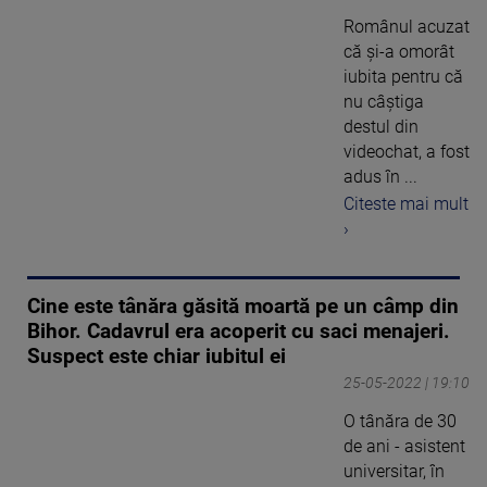
Românul acuzat
că şi-a omorât
iubita pentru că
nu câștiga
destul din
videochat, a fost
adus în ...
Citeste mai mult
›
Cine este tânăra găsită moartă pe un câmp din
Bihor. Cadavrul era acoperit cu saci menajeri.
Suspect este chiar iubitul ei
25-05-2022 | 19:10
O tânăra de 30
de ani - asistent
universitar, în