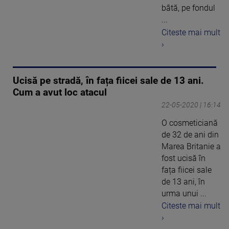
bâtă, pe fondul
...
Citeste mai mult
›
Ucisă pe stradă, în fața fiicei sale de 13 ani.
Cum a avut loc atacul
22-05-2020 | 16:14
O cosmeticiană
de 32 de ani din
Marea Britanie a
fost ucisă în
fața fiicei sale
de 13 ani, în
urma unui ...
Citeste mai mult
›