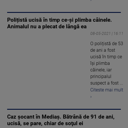
Polițistă ucisă în timp ce-și plimba câinele.
Animalul nu a plecat de lângă ea
08-05-2021 | 16:11
O polițistă de 53
de ani a fost
ucisă în timp ce
își plimba
câinele, iar
principalul
suspect a fost ...
Citeste mai mult
›
Caz șocant în Mediaș. Bătrână de 91 de ani,
ucisă, se pare, chiar de soţul ei