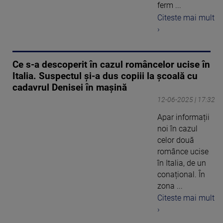
ferm ...
Citeste mai mult
›
Ce s-a descoperit în cazul româncelor ucise în
Italia. Suspectul și-a dus copiii la școală cu
cadavrul Denisei în mașină
12-06-2025 | 17:32
Apar informații
noi în cazul
celor două
românce ucise
în Italia, de un
conațional. În
zona ...
Citeste mai mult
›