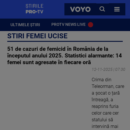
StirilePROTV
CAUTA
VOYO
TOATE 
PROTV NEWS LIVE
ULTIMELE ȘTIRI
STIRI FEMEI UCISE
51 de cazuri de femicid în România de la
începutul anului 2025. Statistici alarmante: 14
femei sunt agresate în fiecare oră
12-11-2025 | 07:30
Crima din
Teleorman, care
a șocat o țară
întreagă, a
reaprins furia
celor care cer
statului să
intervină mai