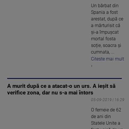
Un bărbat din
Spania a fost
arestat, după ce
a mărturisit că
și-a împușcat
mortal fosta
soție, soacra și
cumnata, ...
Citeste mai mult
›
A murit după ce a atacat-o un urs. A ieșit să
verifice zona, dar nu s-a mai întors
05-09-2019 | 16:29
O femeie de 62
de ani din
Statele Unite a