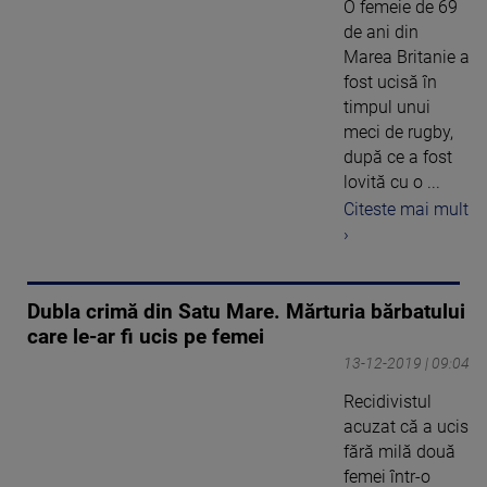
O femeie de 69
de ani din
Marea Britanie a
fost ucisă în
timpul unui
meci de rugby,
după ce a fost
lovită cu o ...
Citeste mai mult
›
Dubla crimă din Satu Mare. Mărturia bărbatului
care le-ar fi ucis pe femei
13-12-2019 | 09:04
Recidivistul
acuzat că a ucis
fără milă două
femei într-o