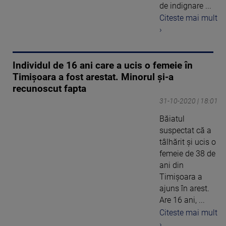
de indignare ...
Citeste mai mult
›
Individul de 16 ani care a ucis o femeie în
Timișoara a fost arestat. Minorul și-a
recunoscut fapta
31-10-2020 | 18:01
Băiatul
suspectat că a
tâlhărit şi ucis o
femeie de 38 de
ani din
Timişoara a
ajuns în arest.
Are 16 ani, ...
Citeste mai mult
›