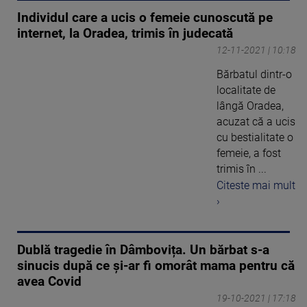
Individul care a ucis o femeie cunoscută pe
internet, la Oradea, trimis în judecată
12-11-2021 | 10:18
Bărbatul dintr-o
localitate de
lângă Oradea,
acuzat că a ucis
cu bestialitate o
femeie, a fost
trimis în ...
Citeste mai mult
›
Dublă tragedie în Dâmbovița. Un bărbat s-a
sinucis după ce și-ar fi omorât mama pentru că
avea Covid
19-10-2021 | 17:18