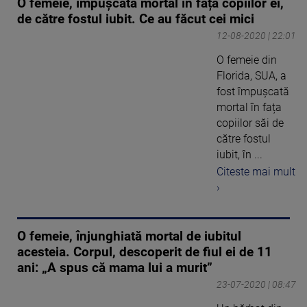
O femeie, împușcată mortal în fața copiilor ei,
de către fostul iubit. Ce au făcut cei mici
12-08-2020 | 22:01
O femeie din
Florida, SUA, a
fost împușcată
mortal în fața
copiilor săi de
către fostul
iubit, în ...
Citeste mai mult
›
O femeie, înjunghiată mortal de iubitul
acesteia. Corpul, descoperit de fiul ei de 11
ani: „A spus că mama lui a murit”
23-07-2020 | 08:47