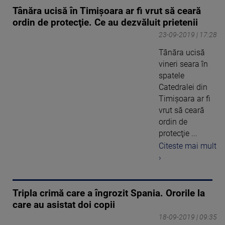
Tânăra ucisă în Timişoara ar fi vrut să ceară
ordin de protecţie. Ce au dezvăluit prietenii
23-09-2019 | 17:28
Tânăra ucisă
vineri seara în
spatele
Catedralei din
Timişoara ar fi
vrut să ceară
ordin de
protecţie ...
Citeste mai mult
›
Tripla crimă care a îngrozit Spania. Ororile la
care au asistat doi copii
18-09-2019 | 09:35