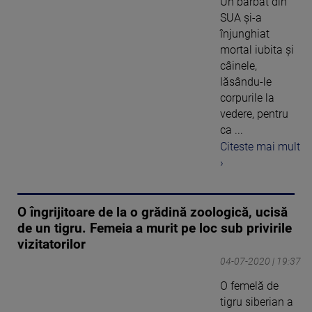
Un bărbat din
SUA și-a
înjunghiat
mortal iubita și
câinele,
lăsându-le
corpurile la
vedere, pentru
ca ...
Citeste mai mult
›
O îngrijitoare de la o grădină zoologică, ucisă
de un tigru. Femeia a murit pe loc sub privirile
vizitatorilor
04-07-2020 | 19:37
O femelă de
tigru siberian a