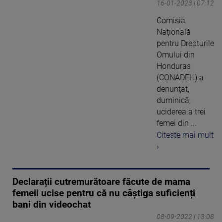
16-01-2023 | 07:12
Comisia
Naţională
pentru Drepturile
Omului din
Honduras
(CONADEH) a
denunţat,
duminică,
uciderea a trei
femei din ...
Citeste mai mult
›
Declarații cutremurătoare făcute de mama
femeii ucise pentru că nu câștiga suficienți
bani din videochat
08-09-2022 | 13:08