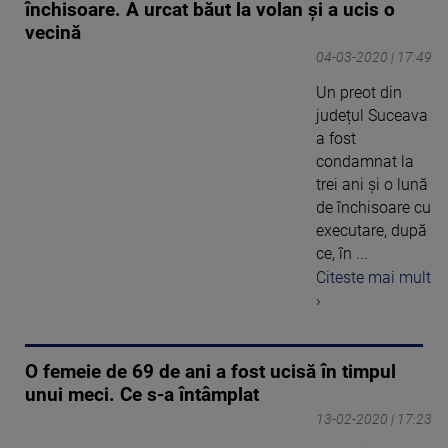
închisoare. A urcat băut la volan și a ucis o
vecină
04-03-2020 | 17:49
Un preot din
județul Suceava
a fost
condamnat la
trei ani și o lună
de închisoare cu
executare, după
ce, în ...
Citeste mai mult
›
O femeie de 69 de ani a fost ucisă în timpul
unui meci. Ce s-a întâmplat
13-02-2020 | 17:23