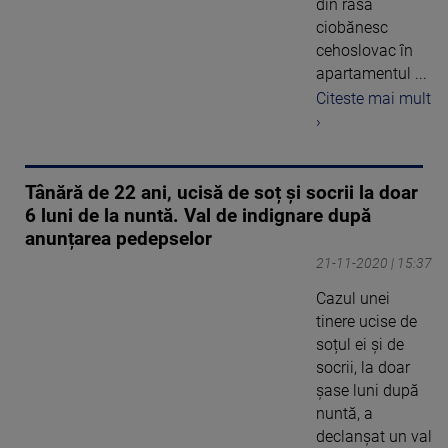
din rasa
ciobănesc
cehoslovac în
apartamentul ...
Citeste mai mult
›
Tânără de 22 ani, ucisă de soț și socrii la doar
6 luni de la nuntă. Val de indignare după
anunțarea pedepselor
21-11-2020 | 15:37
Cazul unei
tinere ucise de
soțul ei și de
socrii, la doar
șase luni după
nuntă, a
declanșat un val