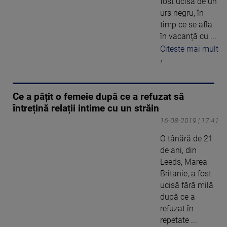
fost ucisă de un
urs negru, în
timp ce se afla
în vacanță cu ...
Citeste mai mult
›
Ce a pățit o femeie după ce a refuzat să
întrețină relații intime cu un străin
16-08-2019 | 17:41
O tânără de 21
de ani, din
Leeds, Marea
Britanie, a fost
ucisă fără milă
după ce a
refuzat în
repetate ...