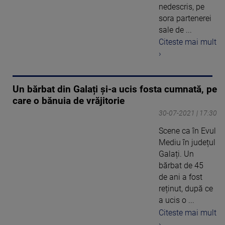
nedescris, pe
sora partenerei
sale de ...
Citeste mai mult
›
Un bărbat din Galați și-a ucis fosta cumnată, pe
care o bănuia de vrăjitorie
30-07-2021 | 17:30
Scene ca în Evul
Mediu în județul
Galați. Un
bărbat de 45
de ani a fost
reținut, după ce
a ucis o ...
Citeste mai mult
›