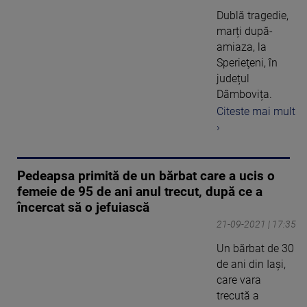
Dublă tragedie,
marți după-
amiaza, la
Sperieţeni, în
județul
Dâmbovița.
Citeste mai mult
›
Pedeapsa primită de un bărbat care a ucis o
femeie de 95 de ani anul trecut, după ce a
încercat să o jefuiască
21-09-2021 | 17:35
Un bărbat de 30
de ani din Iași,
care vara
trecută a