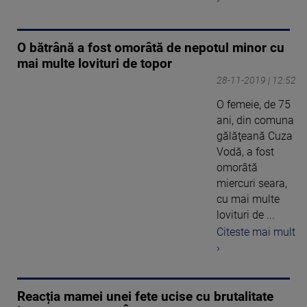
O bătrână a fost omorâtă de nepotul minor cu
mai multe lovituri de topor
28-11-2019 | 12:52
O femeie, de 75
ani, din comuna
gălăţeană Cuza
Vodă, a fost
omorâtă
miercuri seara,
cu mai multe
lovituri de ...
Citeste mai mult
›
Reacția mamei unei fete ucise cu brutalitate