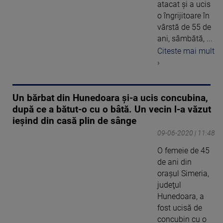
atacat şi a ucis
o îngrijitoare în
vârstă de 55 de
ani, sâmbătă, ...
Citeste mai mult
›
Un bărbat din Hunedoara și-a ucis concubina,
după ce a bătut-o cu o bâtă. Un vecin l-a văzut
ieșind din casă plin de sânge
09-06-2020 | 11:48
O femeie de 45
de ani din
oraşul Simeria,
judeţul
Hunedoara, a
fost ucisă de
concubin cu o