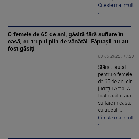
Citeste mai mult
›
O femeie de 65 de ani, găsită fără suflare în
casă, cu trupul plin de vânătăi. Făptașii nu au
fost găsiți
08-03-2022 | 17:20
Sfârșit brutal
pentru o femeie
de 65 de ani din
județul Arad. A
fost găsită fără
suflare în casă,
cu trupul ...
Citeste mai mult
›