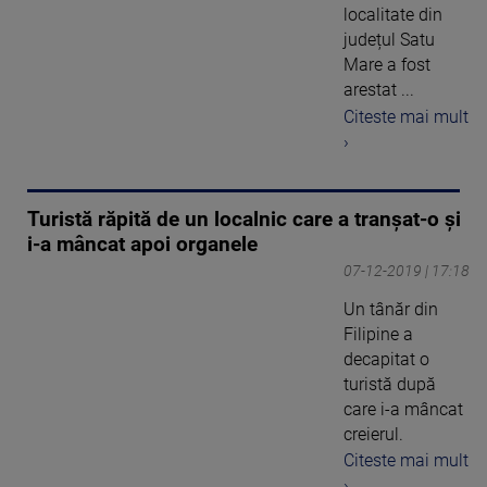
localitate din
județul Satu
Mare a fost
arestat ...
Citeste mai mult
›
Turistă răpită de un localnic care a tranşat-o şi
i-a mâncat apoi organele
07-12-2019 | 17:18
Un tânăr din
Filipine a
decapitat o
turistă după
care i-a mâncat
creierul.
Citeste mai mult
›