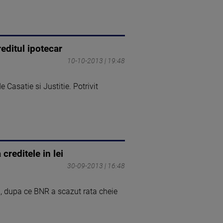
editul ipotecar
10-10-2013 | 19:48
Casatie si Justitie. Potrivit
creditele in lei
30-09-2013 | 16:48
ei, dupa ce BNR a scazut rata cheie