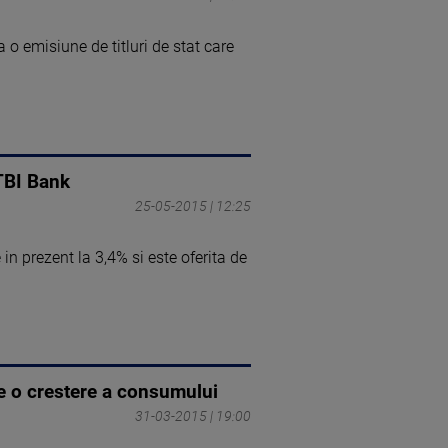
o emisiune de titluri de stat care
 TBI Bank
25-05-2015 | 12:25
 prezent la 3,4% si este oferita de
e o crestere a consumului
31-03-2015 | 19:00