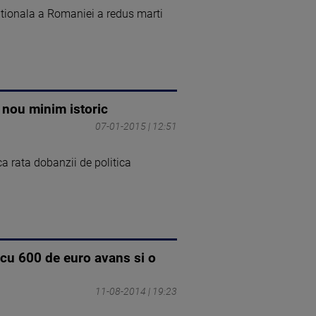
ationala a Romaniei a redus marti
 nou minim istoric
07-01-2015 | 12:51
a rata dobanzii de politica
u 600 de euro avans si o
11-08-2014 | 19:23