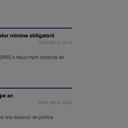
elor minime obligatorii
04-02-2014 | 13:13
i (BNR) a redus marti dobanda de
 pe an
08-01-2014 | 14:25
a rata dobanzii de politica