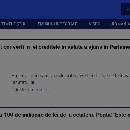
P
LTIMELE ȘTIRI
EMISIUNI INTEGRALE
VIDEO
ROMÂNIA,
t converti in lei creditele in valuta a ajuns in Parla
Proiectul prin care bancile pot converti in lei creditele in 
iar statul le ...
Citeste mai mult ›
100 de milioane de lei de la cetateni. Ponta: "Este 