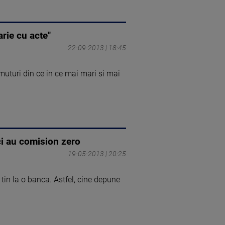
rie cu acte"
22-09-2013 | 18:45
uturi din ce in ce mai mari si mai
ci au comision zero
19-05-2013 | 20:25
 tin la o banca. Astfel, cine depune