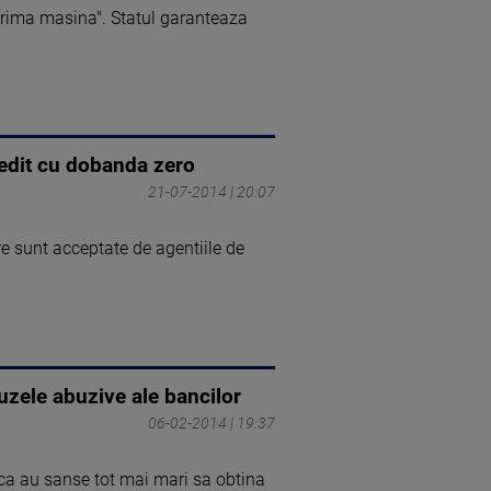
rima masina". Statul garanteaza
credit cu dobanda zero
21-07-2014 | 20:07
e sunt acceptate de agentiile de
uzele abuzive ale bancilor
06-02-2014 | 19:37
nca au sanse tot mai mari sa obtina