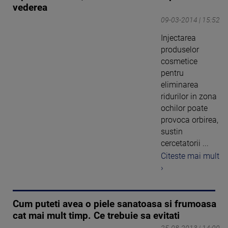
vederea
09-03-2014 | 15:52
Injectarea
produselor
cosmetice
pentru
eliminarea
ridurilor in zona
ochilor poate
provoca orbirea,
sustin
cercetatorii ...
Citeste mai mult
›
Cum puteti avea o piele sanatoasa si frumoasa
cat mai mult timp. Ce trebuie sa evitati
25-08-2013 | 14:00