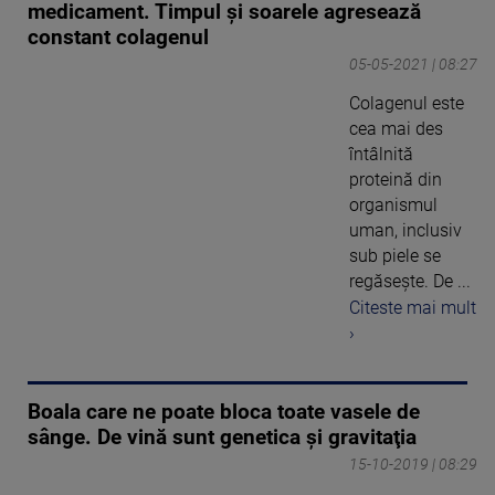
medicament. Timpul și soarele agresează
constant colagenul
05-05-2021 | 08:27
Colagenul este
cea mai des
întâlnită
proteină din
organismul
uman, inclusiv
sub piele se
regăsește. De ...
Citeste mai mult
›
Boala care ne poate bloca toate vasele de
sânge. De vină sunt genetica şi gravitaţia
15-10-2019 | 08:29