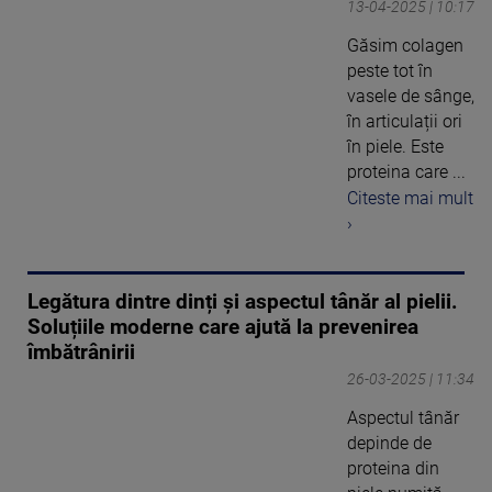
13-04-2025 | 10:17
Găsim colagen
peste tot în
vasele de sânge,
în articulații ori
în piele. Este
proteina care ...
Citeste mai mult
›
Legătura dintre dinți și aspectul tânăr al pielii.
Soluțiile moderne care ajută la prevenirea
îmbătrânirii
26-03-2025 | 11:34
Aspectul tânăr
depinde de
proteina din