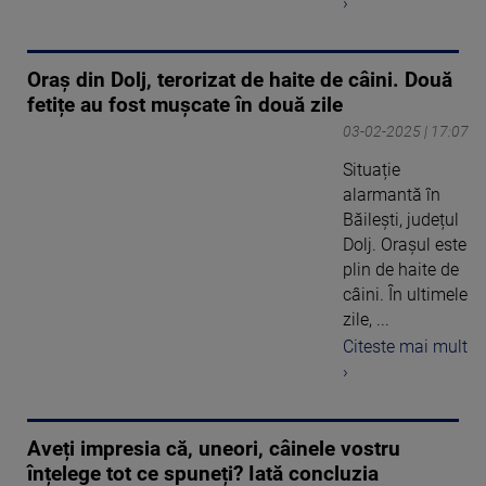
›
Oraș din Dolj, terorizat de haite de câini. Două
fetițe au fost mușcate în două zile
03-02-2025 | 17:07
Situație
alarmantă în
Băilești, județul
Dolj. Orașul este
plin de haite de
câini. În ultimele
zile, ...
Citeste mai mult
›
Aveți impresia că, uneori, câinele vostru
înțelege tot ce spuneți? Iată concluzia