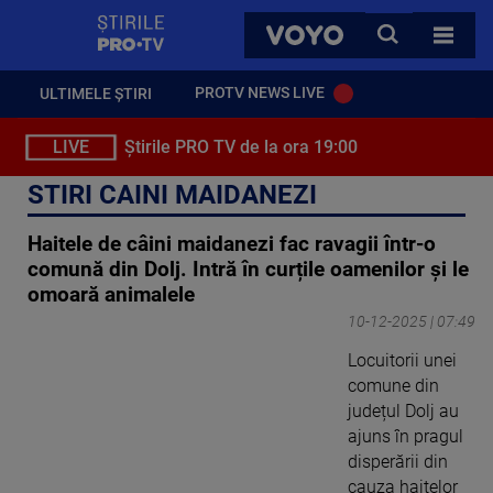
StirilePROTV
CAUTA
VOYO
TOATE 
PROTV NEWS LIVE
ULTIMELE ȘTIRI
LIVE
Știrile PRO TV de la ora 19:00
STIRI CAINI MAIDANEZI
Haitele de câini maidanezi fac ravagii într-o
comună din Dolj. Intră în curțile oamenilor și le
omoară animalele
10-12-2025 | 07:49
Locuitorii unei
comune din
județul Dolj au
ajuns în pragul
disperării din
cauza haitelor