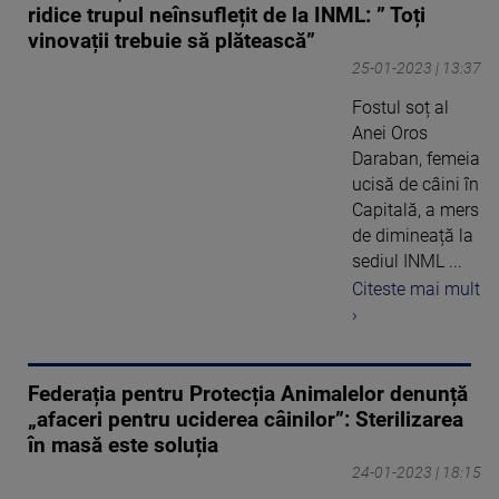
ridice trupul neînsuflețit de la INML: ” Toți
vinovații trebuie să plătească”
25-01-2023 | 13:37
Fostul soț al
Anei Oros
Daraban, femeia
ucisă de câini în
Capitală, a mers
de dimineață la
sediul INML ...
Citeste mai mult
›
Federația pentru Protecția Animalelor denunță
„afaceri pentru uciderea câinilor”: Sterilizarea
în masă este soluția
24-01-2023 | 18:15