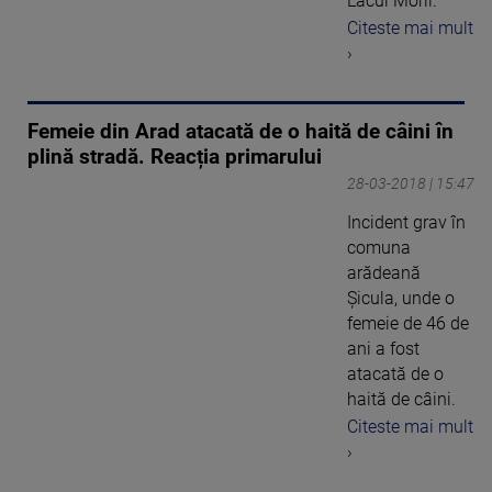
Lacul Morii.
Citeste mai mult
›
Femeie din Arad atacată de o haită de câini în
plină stradă. Reacția primarului
28-03-2018 | 15:47
Incident grav în
comuna
arădeană
Șicula, unde o
femeie de 46 de
ani a fost
atacată de o
haită de câini.
Citeste mai mult
›