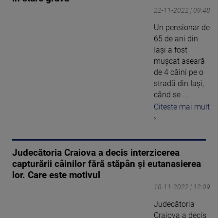
22-11-2022 | 09:48
Un pensionar de
65 de ani din
Iași a fost
mușcat aseară
de 4 câini pe o
stradă din Iași,
când se ...
Citeste mai mult
›
Judecătoria Craiova a decis interzicerea
capturării câinilor fără stăpân și eutanasierea
lor. Care este motivul
10-11-2022 | 12:09
Judecătoria
Craiova a decis