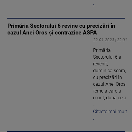
›
Primăria Sectorului 6 revine cu precizări în
cazul Anei Oros și contrazice ASPA
22-01-2023 | 22:01
Primăria
Sectorului 6 a
revenit,
duminică seara,
cu precizări în
cazul Anei Oros,
femeia care a
murit, după ce a
...
Citeste mai mult
›