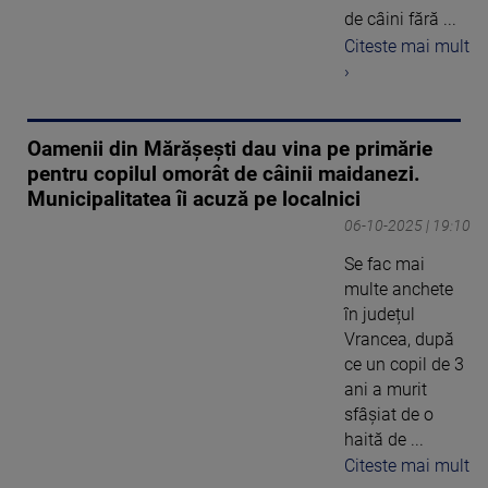
de câini fără ...
Citeste mai mult
›
Oamenii din Mărășești dau vina pe primărie
pentru copilul omorât de câinii maidanezi.
Municipalitatea îi acuză pe localnici
06-10-2025 | 19:10
Se fac mai
multe anchete
în județul
Vrancea, după
ce un copil de 3
ani a murit
sfâșiat de o
haită de ...
Citeste mai mult