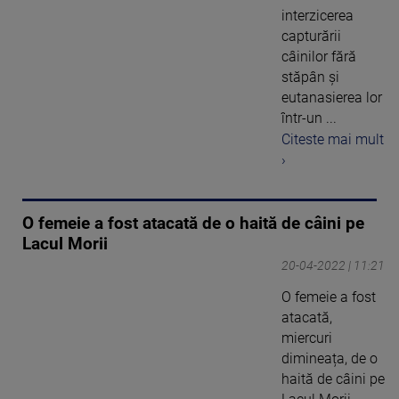
interzicerea
capturării
câinilor fără
stăpân și
eutanasierea lor
într-un ...
Citeste mai mult
›
O femeie a fost atacată de o haită de câini pe
Lacul Morii
20-04-2022 | 11:21
O femeie a fost
atacată,
miercuri
dimineața, de o
haită de câini pe