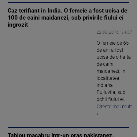
Caz terifiant in India. O femeie a fost ucisa de
100 de caini maidanezi, sub privirile fiului ei
ingrozit
22-08-2016 | 14:37
O femeie de 65
de ani a fost
ucisa de o haita
de caini
maidanezi, in
localitatea
indiana
Pulluvila, sub
ochii fiului ei.
Citeste mai mult
›
Tablou macabru intr-un oras pakistanez.