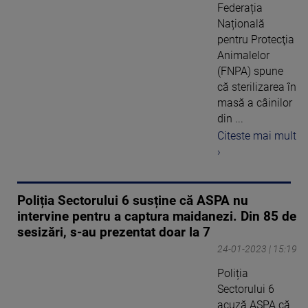
Federația
Națională
pentru Protecţia
Animalelor
(FNPA) spune
că sterilizarea în
masă a câinilor
din ...
Citeste mai mult
›
Poliția Sectorului 6 susține că ASPA nu
intervine pentru a captura maidanezi. Din 85 de
sesizări, s-au prezentat doar la 7
24-01-2023 | 15:19
Poliția
Sectorului 6
acuză ASPA că