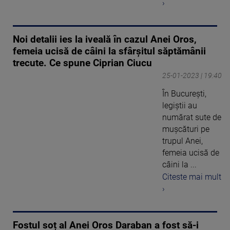
›
Noi detalii ies la iveală în cazul Anei Oros,
femeia ucisă de câini la sfârșitul săptămânii
trecute. Ce spune Ciprian Ciucu
25-01-2023 | 19:40
În București,
legiștii au
numărat sute de
mușcături pe
trupul Anei,
femeia ucisă de
câini la ...
Citeste mai mult
›
Fostul soț al Anei Oros Daraban a fost să-i