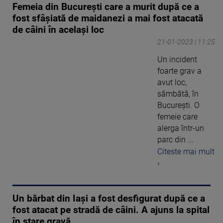
Femeia din București care a murit după ce a
fost sfâșiată de maidanezi a mai fost atacată
de câini în același loc
21-01-2023 | 11:25
Un incident
foarte grav a
avut loc,
sâmbătă, în
București. O
femeie care
alerga într-un
parc din ...
Citeste mai mult
›
Un bărbat din Iași a fost desfigurat după ce a
fost atacat pe stradă de câini. A ajuns la spital
în stare gravă