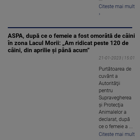
Citeste mai mult
›
ASPA, după ce o femeie a fost omorâtă de câini
în zona Lacul Morii: „Am ridicat peste 120 de
câini, din aprilie şi până acum”
21-01-2023 | 15:01
Purtătoarea de
cuvânt a
Autorităţii
pentru
Supravegherea
şi Protecţia
Animalelor a
declarat, după
ce o femeie a ...
Citeste mai mult