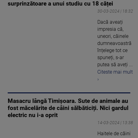
surprinzătoare a unui studiu cu 18 căței
30-03-2024 | 18:32
Dacă aveați
impresia că,
uneori, câinele
dumneavoastră
înțelege tot ce
spuneți, s-ar
putea să aveți ...
Citeste mai mult
›
Masacru lângă Timișoara. Sute de animale au
fost măcelărite de câini sălbăticiți. Nici gardul
electric nu i-a oprit
14-03-2024 | 13:38
Haitele de câini