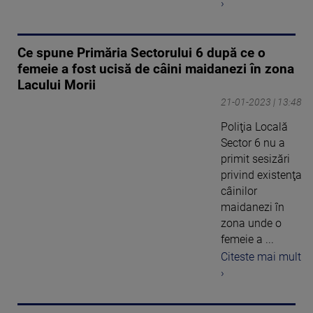
›
Ce spune Primăria Sectorului 6 după ce o
femeie a fost ucisă de câini maidanezi în zona
Lacului Morii
21-01-2023 | 13:48
Poliţia Locală
Sector 6 nu a
primit sesizări
privind existenţa
câinilor
maidanezi în
zona unde o
femeie a ...
Citeste mai mult
›