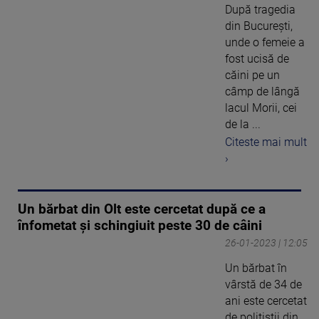
După tragedia
din București,
unde o femeie a
fost ucisă de
căini pe un
câmp de lângă
lacul Morii, cei
de la ...
Citeste mai mult
›
Un bărbat din Olt este cercetat după ce a
înfometat şi schingiuit peste 30 de câini
26-01-2023 | 12:05
Un bărbat în
vârstă de 34 de
ani este cercetat
de poliţiştii din