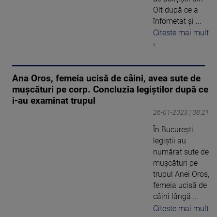
Olt după ce a
înfometat şi ...
Citeste mai mult
›
Ana Oros, femeia ucisă de câini, avea sute de
mușcături pe corp. Concluzia legiștilor după ce
i-au examinat trupul
26-01-2023 | 08:21
În București,
legiștii au
numărat sute de
mușcături pe
trupul Anei Oros,
femeia ucisă de
câini lângă ...
Citeste mai mult