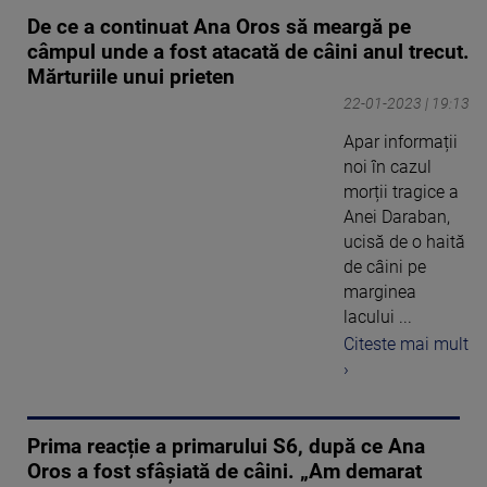
De ce a continuat Ana Oros să meargă pe
câmpul unde a fost atacată de câini anul trecut.
Mărturiile unui prieten
22-01-2023 | 19:13
Apar informații
noi în cazul
morții tragice a
Anei Daraban,
ucisă de o haită
de câini pe
marginea
lacului ...
Citeste mai mult
›
Prima reacție a primarului S6, după ce Ana
Oros a fost sfâșiată de câini. „Am demarat