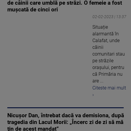
de câinii care umblă pe străzi. O femeie a fost
mușcată de cinci ori
02-02-2023 | 13:37
Situație
alarmantă în
Calafat, unde
câinii
comunitari stau
pe străzile
orașului, pentru
că Primăria nu
are ...
Citeste mai mult
›
Nicuşor Dan, întrebat dacă va demisiona, după
tragedia din Lacul Morii: „Încerc zi de zi să mă
ţin de acest mandat”