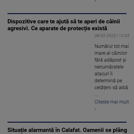
›
Dispozitive care te ajută să te aperi de câinii
agresivi. Ce aparate de protecție există
08-02-2023 | 12:33
Numărul tot mai
mare al câinilor
fără adăpost și
nenumăratele
atacuri îi
determină pe
cetățeni să aibă
...
Citeste mai mult
›
Situație alarmantă în Calafat. Oamenii se plâng