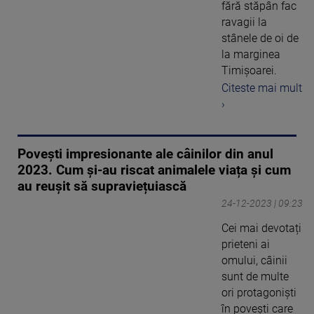
fără stăpân fac
ravagii la
stânele de oi de
la marginea
Timişoarei.
Citeste mai mult
›
Povești impresionante ale câinilor din anul
2023. Cum și-au riscat animalele viața și cum
au reușit să supraviețuiască
24-12-2023 | 09:23
Cei mai devotați
prieteni ai
omului, câinii
sunt de multe
ori protagoniști
în povești care