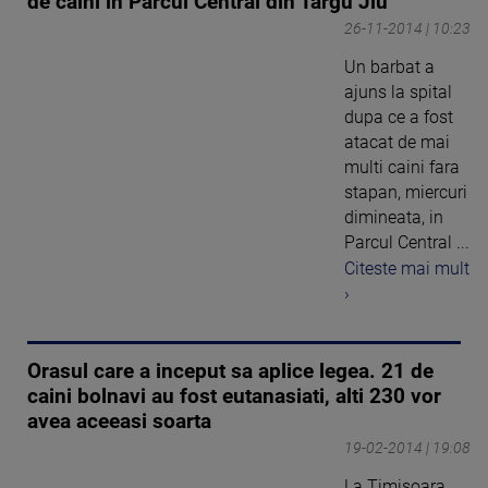
de caini in Parcul Central din Targu Jiu
26-11-2014 | 10:23
Un barbat a
ajuns la spital
dupa ce a fost
atacat de mai
multi caini fara
stapan, miercuri
dimineata, in
Parcul Central ...
Citeste mai mult
›
Orasul care a inceput sa aplice legea. 21 de
caini bolnavi au fost eutanasiati, alti 230 vor
avea aceeasi soarta
19-02-2014 | 19:08
La Timisoara,