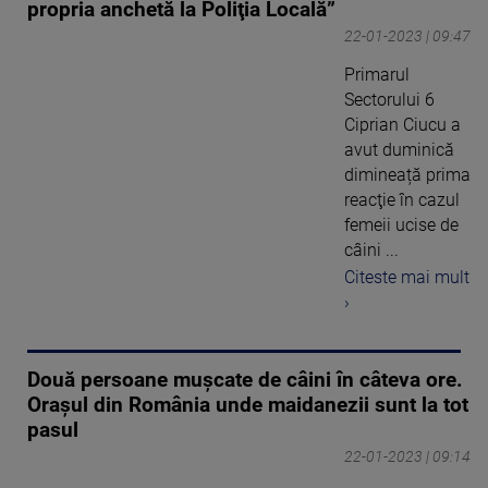
propria anchetă la Poliţia Locală”
22-01-2023 | 09:47
Primarul
Sectorului 6
Ciprian Ciucu a
avut duminică
dimineață prima
reacţie în cazul
femeii ucise de
câini ...
Citeste mai mult
›
Două persoane mușcate de câini în câteva ore.
Orașul din România unde maidanezii sunt la tot
pasul
22-01-2023 | 09:14