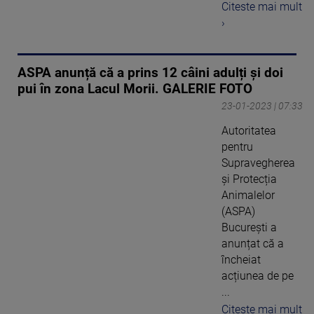
Citeste mai mult
›
ASPA anunță că a prins 12 câini adulți și doi
pui în zona Lacul Morii. GALERIE FOTO
23-01-2023 | 07:33
Autoritatea
pentru
Supravegherea
și Protecția
Animalelor
(ASPA)
București a
anunțat că a
încheiat
acțiunea de pe
...
Citeste mai mult