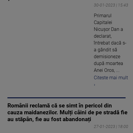
30-01-2023 | 15:43
Primarul
Capitalei
Nicuşor Dan a
declarat,
întrebat dacă s-
a gândit să
demisioneze
după moartea
Anei Oros, ...
Citeste mai mult
›
Românii reclamă că se simt în pericol din
cauza maidanezilor. Mulți câini de pe stradă fie
au stăpân, fie au fost abandonați
27-01-2023 | 18:00