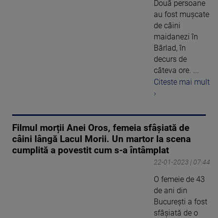
Două persoane
au fost mușcate
de câini
maidanezi în
Bârlad, în
decurs de
câteva ore. ...
Citeste mai mult
›
Filmul morții Anei Oros, femeia sfâșiată de
câini lângă Lacul Morii. Un martor la scena
cumplită a povestit cum s-a întâmplat
22-01-2023 | 07:44
O femeie de 43
de ani din
București a fost
sfâșiată de o