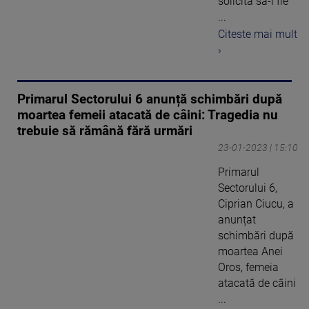
solicită să-i fie
...
Citeste mai mult
›
Primarul Sectorului 6 anunță schimbări după
moartea femeii atacată de câini: Tragedia nu
trebuie să rămână fără urmări
23-01-2023 | 15:10
Primarul
Sectorului 6,
Ciprian Ciucu, a
anunțat
schimbări după
moartea Anei
Oros, femeia
atacată de câini
...