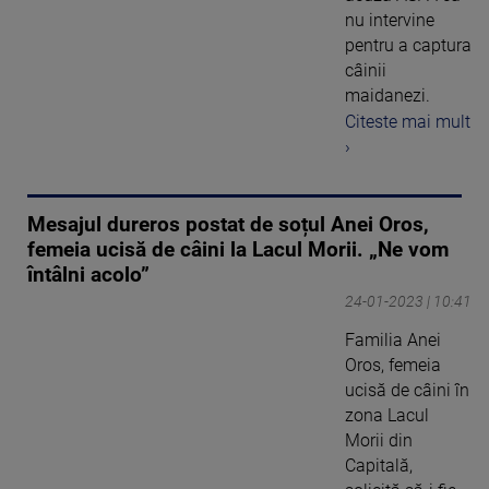
nu intervine
pentru a captura
câinii
maidanezi.
Citeste mai mult
›
Mesajul dureros postat de soțul Anei Oros,
femeia ucisă de câini la Lacul Morii. „Ne vom
întâlni acolo”
24-01-2023 | 10:41
Familia Anei
Oros, femeia
ucisă de câini în
zona Lacul
Morii din
Capitală,