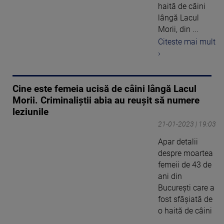
haită de câini
lângă Lacul
Morii, din ...
Citeste mai mult
›
Cine este femeia ucisă de câini lângă Lacul
Morii. Criminaliștii abia au reușit să numere
leziunile
21-01-2023 | 19:03
Apar detalii
despre moartea
femeii de 43 de
ani din
Bucureşti care a
fost sfâşiată de
o haită de câini
...