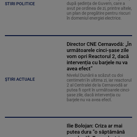
după ședința de Guvern, care a
STIRI POLITICE
avut pe ordinea de zi, printre altele,
un plan de pregătire pentru riscuri
în domeniul energiei electrice.
Director CNE Cernavodă: „În
următoarele cinci-șase zile
vom opri Reactorul 2, dacă
intervenția cu barjele nu va
avea efect”
Nivelul Dunării a scăzut cu doi
ȘTIRI ACTUALE
centimetri în ultima zi, iar reactorul
2 al Centralei de la Cernavodă ar
putea fi oprit în următoarele cinci-
șase zile, dacă intervenția cu
barjele nu va avea efect.
Ilie Bolojan: Criza ar mai
putea dura ”o săptămână