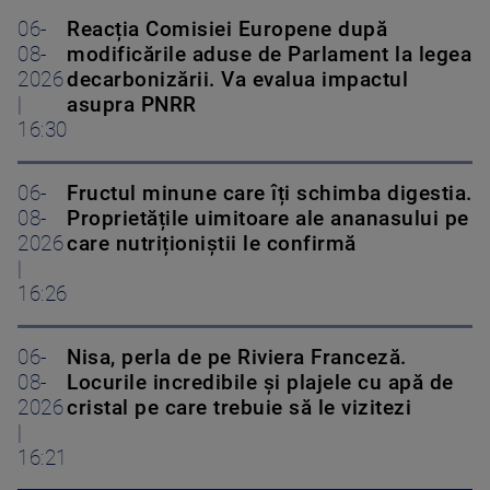
06-
Reacția Comisiei Europene după
08-
modificările aduse de Parlament la legea
2026
decarbonizării. Va evalua impactul
|
asupra PNRR
16:30
06-
Fructul minune care îți schimba digestia.
08-
Proprietățile uimitoare ale ananasului pe
2026
care nutriționiștii le confirmă
|
16:26
06-
Nisa, perla de pe Riviera Franceză.
08-
Locurile incredibile și plajele cu apă de
2026
cristal pe care trebuie să le vizitezi
|
16:21