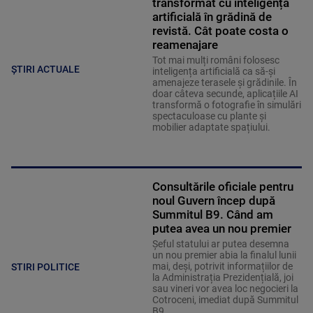
transformat cu inteligența
artificială în grădină de
revistă. Cât poate costa o
reamenajare
Tot mai mulți români folosesc
ȘTIRI ACTUALE
inteligența artificială ca să-și
amenajeze terasele și grădinile. În
doar câteva secunde, aplicațiile AI
transformă o fotografie în simulări
spectaculoase cu plante și
mobilier adaptate spațiului.
Consultările oficiale pentru
noul Guvern încep după
Summitul B9. Când am
putea avea un nou premier
Șeful statului ar putea desemna
un nou premier abia la finalul lunii
mai, deși, potrivit informațiilor de
STIRI POLITICE
la Administrația Prezidențială, joi
sau vineri vor avea loc negocieri la
Cotroceni, imediat după Summitul
B9.