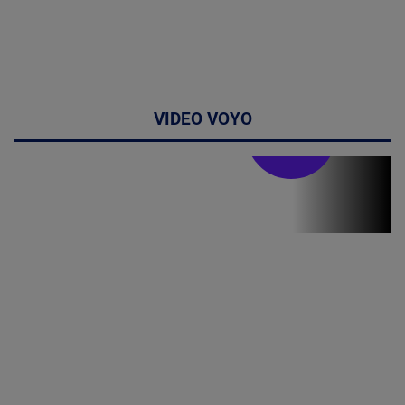
VIDEO VOYO
Stirile PRO TV
Stirile PRO
TV # 13.00 -
06 August
2026