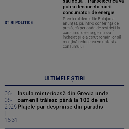
sau două". Transelectrica va
putea deconecta marii
consumatori de energie
Premierul demis Ilie Bolojan a
STIRI POLITICE
anunțat, joi, într-o conferință de
presă, că perioada de restricții la
consumul de energie nu s-a
încheiat și le-a cerut românilor să
mențină reducerea voluntară a
consumului.
ULTIMELE ȘTIRI
06-
Insula misterioasă din Grecia unde
08-
oamenii trăiesc până la 100 de ani.
2026
Plajele par desprinse din paradis
|
16:31