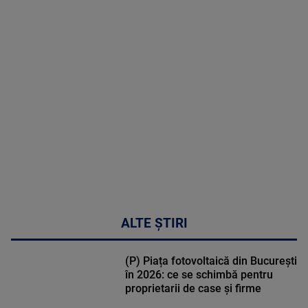
MAI
MULTE
DETALII
49:04
ALTE ȘTIRI
(P) Piața fotovoltaică din București
în 2026: ce se schimbă pentru
proprietarii de case și firme