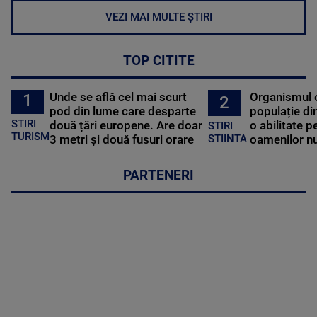
VEZI MAI MULTE ȘTIRI
TOP CITITE
Unde se află cel mai scurt
Organismul 
1
2
pod din lume care desparte
populație di
STIRI
două țări europene. Are doar
o abilitate p
STIRI
TURISM
3 metri și două fusuri orare
oamenilor nu
STIINTA
PARTENERI