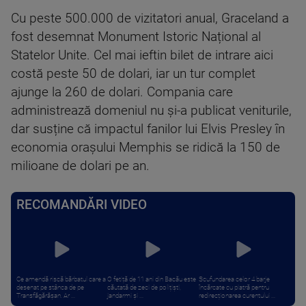
Cu peste 500.000 de vizitatori anual, Graceland a
fost desemnat Monument Istoric Național al
Statelor Unite. Cel mai ieftin bilet de intrare aici
costă peste 50 de dolari, iar un tur complet
ajunge la 260 de dolari. Compania care
administrează domeniul nu și-a publicat veniturile,
dar susține că impactul fanilor lui Elvis Presley în
economia orașului Memphis se ridică la 150 de
milioane de dolari pe an.
RECOMANDĂRI VIDEO
Ce amendă riscă bărbatul care a
O fetiță de 11 ani din Bacău este
Scufundarea celor 4 barje
desenat pe stânca de pe
căutată de zeci de polițiști,
încărcate cu piatră pentru
Transfăgărășan. Ar ...
jandarmi și ...
redirecționarea curentului ...