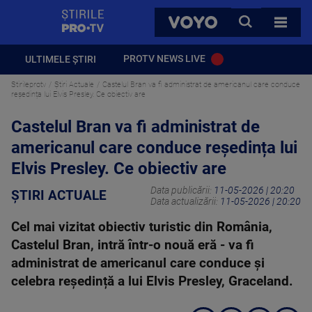
StirilePROTV
CAUTA
VOYO
TOATE 
PROTV NEWS LIVE
ULTIMELE ȘTIRI
Stirileprotv
Știri Actuale
Castelul Bran va fi administrat de americanul care conduce
reședința lui Elvis Presley. Ce obiectiv are
Castelul Bran va fi administrat de
americanul care conduce reședința lui
Elvis Presley. Ce obiectiv are
Data publicării:
11-05-2026 | 20:20
ȘTIRI ACTUALE
Data actualizării:
11-05-2026 | 20:20
Cel mai vizitat obiectiv turistic din România,
Castelul Bran, intră într-o nouă eră - va fi
administrat de americanul care conduce și
celebra reședință a lui Elvis Presley, Graceland.