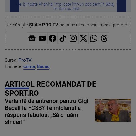
Trei blindate Piranha, implicate într-un accident în Sălaj. 11
Bărb
militari au fost ...
Urmărește
Știrile PRO TV
pe canalul de social media preferat:
Sursa:
ProTV
Etichete:
crima
,
Bacau
,
ARTICOL RECOMANDAT DE
SPORT.RO
Variantă de antrenor pentru Gigi
Becali la FCSB? Tehnicianul a
răspuns fabulos: „Să o luăm
sincer!”