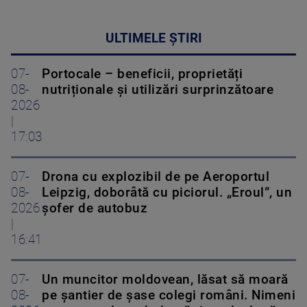
ULTIMELE ȘTIRI
07-
Portocale – beneficii, proprietăți
08-
nutriționale și utilizări surprinzătoare
2026
|
17:03
07-
Drona cu explozibil de pe Aeroportul
08-
Leipzig, doborâtă cu piciorul. „Eroul”, un
2026
șofer de autobuz
|
16:41
07-
Un muncitor moldovean, lăsat să moară
08-
pe șantier de șase colegi români. Nimeni