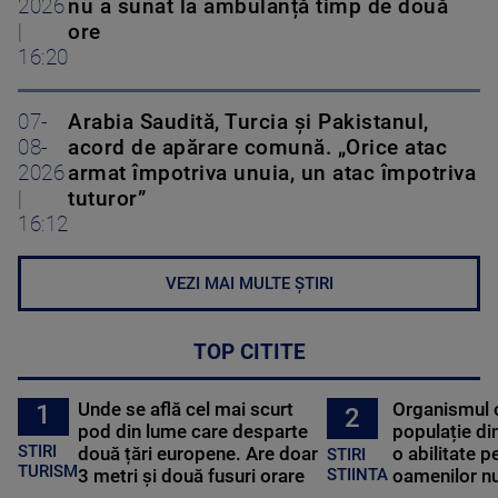
2026
nu a sunat la ambulanță timp de două
|
ore
16:20
07-
Arabia Saudită, Turcia și Pakistanul,
08-
acord de apărare comună. „Orice atac
2026
armat împotriva unuia, un atac împotriva
|
tuturor”
16:12
VEZI MAI MULTE ȘTIRI
TOP CITITE
Unde se află cel mai scurt
Organismul 
1
2
pod din lume care desparte
populație di
STIRI
două țări europene. Are doar
o abilitate p
STIRI
TURISM
3 metri și două fusuri orare
oamenilor nu
STIINTA