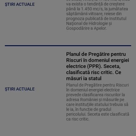
va exista o tendinţă de creştere
ȘTIRI ACTUALE
până la 1.450 mc/s, la jumătatea
săptămânii viitoare, reiese din
prognoza publicată de Institutul
Naţional de Hidrologie şi
Gospodărire a Apelor.
Planul de Pregătire pentru
Riscuri în domeniul energiei
electrice (PPR). Seceta,
clasificată risc critic. Ce
măsuri ia statul
Planul de Pregătire pentru Riscuri
ȘTIRI ACTUALE
în domeniul energiei electrice
prevede clasificarea riscurilor la
adresa României și măsurile pe
care instituțiile statului trebuia să
le ia, în funcție de gradul
pericolului. Seceta este clasificată
ca risc critic.