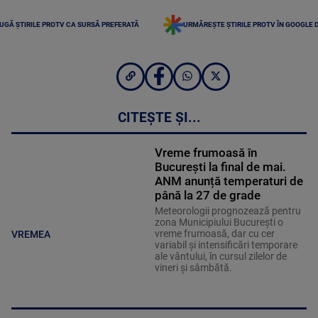
UGĂ ȘTIRILE PROTV CA SURSĂ PREFERATĂ
URMĂREȘTE ȘTIRILE PROTV ÎN GOOGLE 
CITEȘTE ȘI...
Vreme frumoasă în
București la final de mai.
ANM anunță temperaturi de
până la 27 de grade
Meteorologii prognozează pentru
zona Municipiului Bucureşti o
vreme frumoasă, dar cu cer
VREMEA
variabil şi intensificări temporare
ale vântului, în cursul zilelor de
vineri şi sâmbătă.