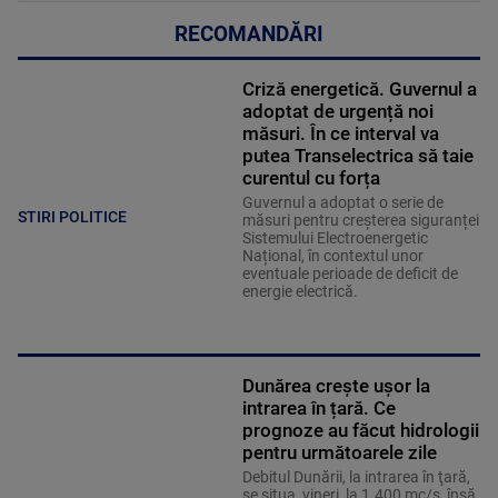
RECOMANDĂRI
Criză energetică. Guvernul a
adoptat de urgență noi
măsuri. În ce interval va
putea Transelectrica să taie
curentul cu forța
Guvernul a adoptat o serie de
STIRI POLITICE
măsuri pentru creșterea siguranței
Sistemului Electroenergetic
Național, în contextul unor
eventuale perioade de deficit de
energie electrică.
Dunărea crește ușor la
intrarea în țară. Ce
prognoze au făcut hidrologii
pentru următoarele zile
Debitul Dunării, la intrarea în ţară,
se situa, vineri, la 1.400 mc/s, însă