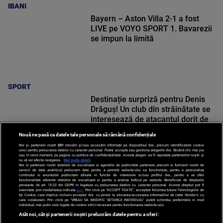
IBANI
Bayern – Aston Villa 2-1 a fost
LIVE pe VOYO SPORT 1. Bavarezii
se impun la limită
SPORT
Destinație surpriză pentru Denis
Drăguș! Un club din străinătate se
interesează de atacantul dorit de
Gigi Becali la FCSB
Nouă ne pasă ca datele tale personale să rămână confidențiale
Noi și partenerii noștri
201
stocăm și/sau accesăm informații pe dispozitivul dvs., precum identificatorii cookie
unici pentru prelucrarea datelor cu caracter personal. Puteți accepta sau gestiona alegerile dvs. făcând clic mai jos
sau în orice moment, pe pagina cu politica de confidențialitate. Aceste alegeri vor fi raportate partenerilor noștri și
nu vă vor afecta navigarea.
Mai multe detalii
Noi si partenerii nostri (retelele de socializare si agentiile de publicitate partenere, precum si furnizorii nostri de
SPORT
servicii de date analitice) prelucram date pentru a permite website-ului sa functioneze, pentru a personaliza
continutul si anunturile publicitare afisate in functie de interesele si/sau profilul dvs., pentru a va oferi
functionalitati aferente retelelor de socializare si pentru a analiza traficul pe website. Beneficiati de drepturile
prevazute de art. 15-22 din GDPR in legatura cu prelucrarea datelor cu caracter personal. Aceste drepturi pot fi
exercitate prin modalitatea indicata
aici
. Prin click pe “ACCEPT TOATE”, acceptati folosirea tuturor Tehnologiilor de
tip Cookie, care implica inclusiv acceptul dvs. cu privire la stocarea/accesarea informatiilor de catre Vendor-ii cu
care colaboram. Prin click pe “VREAU SA MODIFIC SETARILE INDIVIDUAL” puteti schimba preferintele in mod
individual, mai putin cele legate de cookie strict necesare pentru functionarea website-ului.
Atât noi, cât și partenerii noștri prelucrăm datele pentru a oferi: