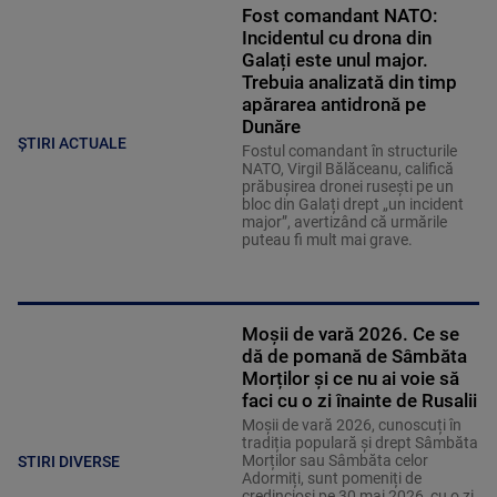
Fost comandant NATO:
Incidentul cu drona din
Galați este unul major.
Trebuia analizată din timp
apărarea antidronă pe
Dunăre
ȘTIRI ACTUALE
Fostul comandant în structurile
NATO, Virgil Bălăceanu, califică
prăbușirea dronei rusești pe un
bloc din Galați drept „un incident
major”, avertizând că urmările
puteau fi mult mai grave.
Moșii de vară 2026. Ce se
dă de pomană de Sâmbăta
Morților și ce nu ai voie să
faci cu o zi înainte de Rusalii
Moșii de vară 2026, cunoscuți în
tradiția populară și drept Sâmbăta
Morților sau Sâmbăta celor
STIRI DIVERSE
Adormiți, sunt pomeniți de
credincioși pe 30 mai 2026, cu o zi