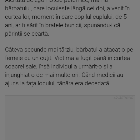
Alertată de zgomotele puternice, mama
bărbatului, care locuiește lângă cei doi, a venit în
curtea lor, moment în care copilul cuplului, de 5
ani, ar fi sărit în brațele bunicii, spunându-i că
părinții se ceartă.
Câteva secunde mai târziu, bărbatul a atacat-o pe
femeie cu un cuțit. Victima a fugit până în curtea
soacrei sale, însă individul a urmărit-o și a
înjunghiat-o de mai multe ori. Când medicii au
ajuns la fața locului, tânăra era decedată.