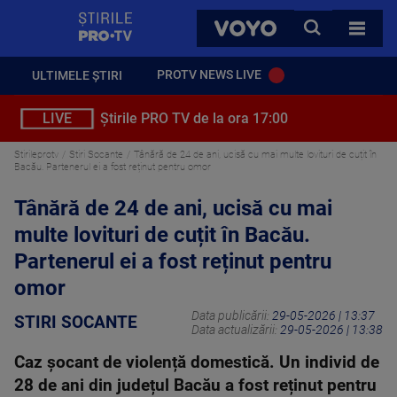
StirilePROTV
CAUTA
VOYO
TOATE 
PROTV NEWS LIVE
ULTIMELE ȘTIRI
LIVE
Știrile PRO TV de la ora 17:00
Stirileprotv
Stiri Socante
Tânără de 24 de ani, ucisă cu mai multe lovituri de cuțit în
Bacău. Partenerul ei a fost reținut pentru omor
Tânără de 24 de ani, ucisă cu mai
multe lovituri de cuțit în Bacău.
Partenerul ei a fost reținut pentru
omor
Data publicării:
29-05-2026 | 13:37
STIRI SOCANTE
Data actualizării:
29-05-2026 | 13:38
Caz șocant de violență domestică. Un individ de
28 de ani din județul Bacău a fost reținut pentru