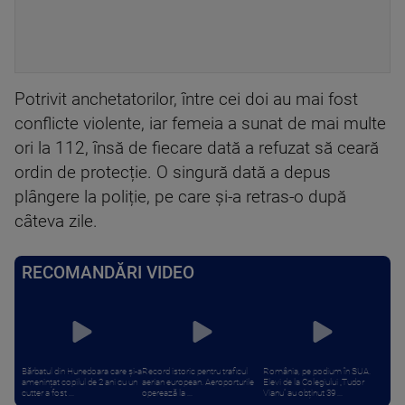
Potrivit anchetatorilor, între cei doi au mai fost
conflicte violente, iar femeia a sunat de mai multe
ori la 112, însă de fiecare dată a refuzat să ceară
ordin de protecție. O singură dată a depus
plângere la poliție, pe care și-a retras-o după
câteva zile.
RECOMANDĂRI VIDEO
Bărbatul din Hunedoara care și-a
Record istoric pentru traficul
România, pe podium în SUA.
amenințat copilul de 2 ani cu un
aerian european. Aeroporturile
Elevi de la Colegiului „Tudor
cutter a fost ...
operează la ...
Vianu” au obținut 39 ...