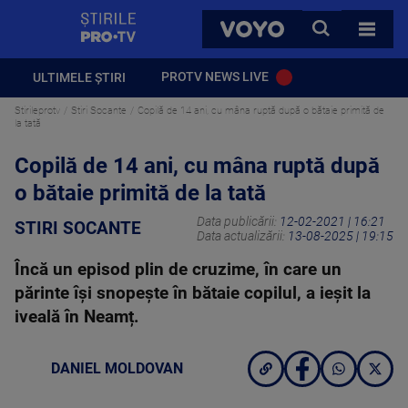
StirilePROTV
CAUTA
VOYO
TOATE 
PROTV NEWS LIVE
ULTIMELE ȘTIRI
Stirileprotv
Stiri Socante
Copilă de 14 ani, cu mâna ruptă după o bătaie primită de
la tată
Copilă de 14 ani, cu mâna ruptă după
o bătaie primită de la tată
Data publicării:
12-02-2021 | 16:21
STIRI SOCANTE
Data actualizării:
13-08-2025 | 19:15
Încă un episod plin de cruzime, în care un
părinte își snopește în bătaie copilul, a ieșit la
iveală în Neamț.
DANIEL MOLDOVAN