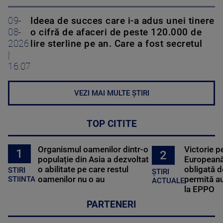
09-
Ideea de succes care i-a adus unei tinere
08-
o cifră de afaceri de peste 120.000 de
2026
lire sterline pe an. Care a fost secretul
|
16:07
VEZI MAI MULTE ȘTIRI
TOP CITITE
Organismul oamenilor dintr-o
Victorie p
1
2
populație din Asia a dezvoltat
Europeană
o abilitate pe care restul
obligată d
STIRI
ȘTIRI
oamenilor nu o au
permită au
STIINTA
ACTUALE
la EPPO
PARTENERI