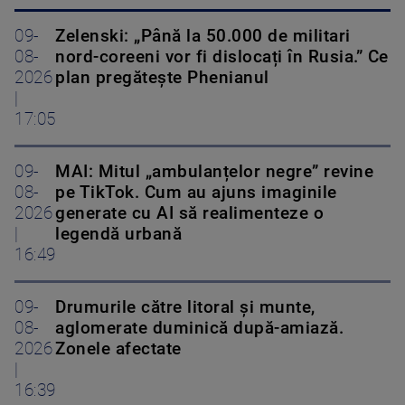
09-
Zelenski: „Până la 50.000 de militari
08-
nord-coreeni vor fi dislocați în Rusia.” Ce
2026
plan pregătește Phenianul
|
17:05
09-
MAI: Mitul „ambulanțelor negre” revine
08-
pe TikTok. Cum au ajuns imaginile
2026
generate cu AI să realimenteze o
|
legendă urbană
16:49
09-
Drumurile către litoral și munte,
08-
aglomerate duminică după-amiază.
2026
Zonele afectate
|
16:39