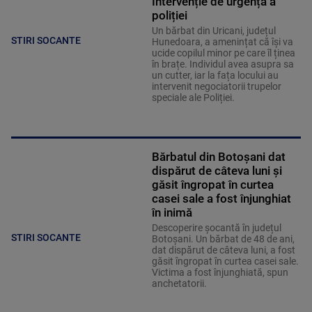
Intervenție de urgență a
poliției
Un bărbat din Uricani, județul
STIRI SOCANTE
Hunedoara, a amenințat că își va
ucide copilul minor pe care îl ținea
în brațe. Individul avea asupra sa
un cutter, iar la fața locului au
intervenit negociatorii trupelor
speciale ale Poliției.
Bărbatul din Botoșani dat
dispărut de câteva luni și
găsit îngropat în curtea
casei sale a fost înjunghiat
în inimă
Descoperire șocantă în județul
STIRI SOCANTE
Botoșani. Un bărbat de 48 de ani,
dat dispărut de câteva luni, a fost
găsit îngropat în curtea casei sale.
Victima a fost înjunghiată, spun
anchetatorii.