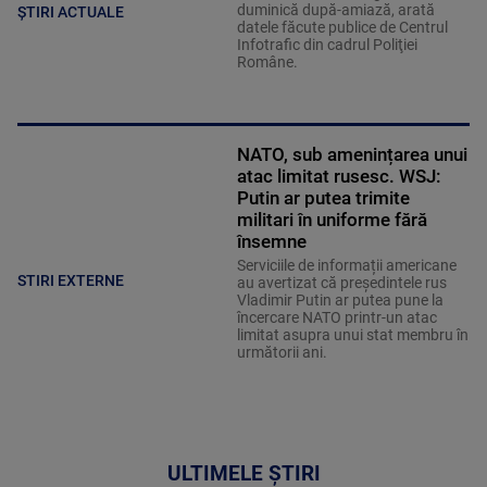
duminică după-amiază, arată
ȘTIRI ACTUALE
datele făcute publice de Centrul
Infotrafic din cadrul Poliţiei
Române.
NATO, sub amenințarea unui
atac limitat rusesc. WSJ:
Putin ar putea trimite
militari în uniforme fără
însemne
Serviciile de informații americane
STIRI EXTERNE
au avertizat că președintele rus
Vladimir Putin ar putea pune la
încercare NATO printr-un atac
limitat asupra unui stat membru în
următorii ani.
ULTIMELE ȘTIRI