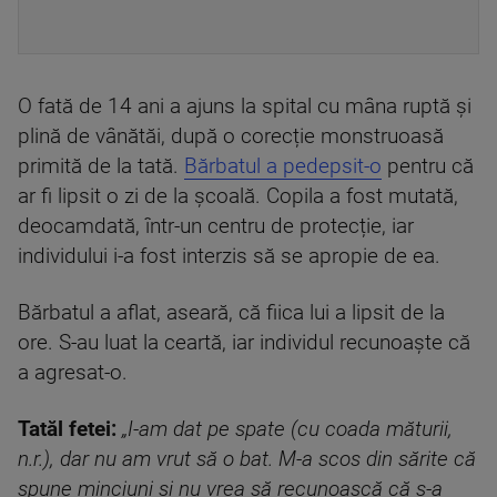
O fată de 14 ani a ajuns la spital cu mâna ruptă și
plină de vânătăi, după o corecție monstruoasă
primită de la tată.
Bărbatul a pedepsit-o
pentru că
ar fi lipsit o zi de la școală. Copila a fost mutată,
deocamdată, într-un centru de protecție, iar
individului i-a fost interzis să se apropie de ea.
Bărbatul a aflat, aseară, că fiica lui a lipsit de la
ore. S-au luat la ceartă, iar individul recunoaște că
a agresat-o.
Tatăl fetei:
„I-am dat pe spate (cu coada măturii,
n.r.), dar nu am vrut să o bat. M-a scos din sărite că
spune minciuni şi nu vrea să recunoască că s-a