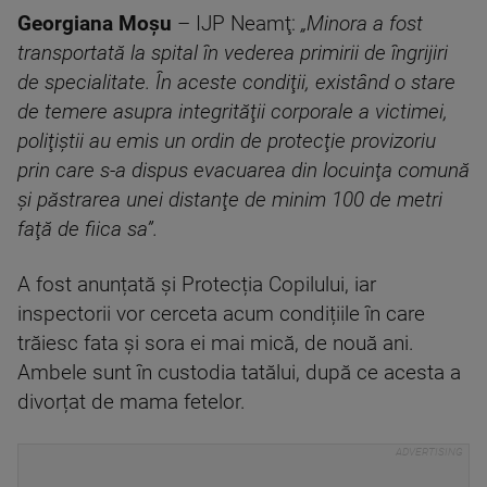
Georgiana Moşu
– IJP Neamţ:
„Minora a fost
transportată la spital în vederea primirii de îngrijiri
de specialitate. În aceste condiţii, existând o stare
de temere asupra integrităţii corporale a victimei,
poliţiştii au emis un ordin de protecţie provizoriu
prin care s-a dispus evacuarea din locuinţa comună
şi păstrarea unei distanţe de minim 100 de metri
faţă de fiica sa”.
A fost anunțată și Protecția Copilului, iar
inspectorii vor cerceta acum condițiile în care
trăiesc fata și sora ei mai mică, de nouă ani.
Ambele sunt în custodia tatălui, după ce acesta a
divorțat de mama fetelor.