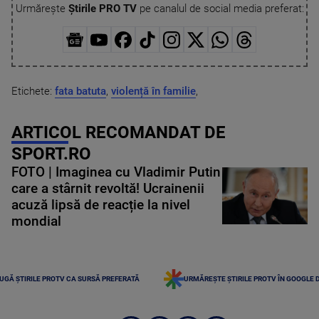
Urmărește
Știrile PRO TV
pe canalul de social media preferat:
Etichete:
fata batuta
,
violență în familie
,
ARTICOL RECOMANDAT DE
SPORT.RO
FOTO | Imaginea cu Vladimir Putin
care a stârnit revoltă! Ucrainenii
acuză lipsă de reacție la nivel
mondial
UGĂ ȘTIRILE PROTV CA SURSĂ PREFERATĂ
URMĂREȘTE ȘTIRILE PROTV ÎN GOOGLE 