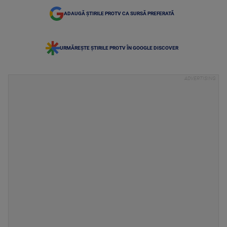
ADAUGĂ ȘTIRILE PROTV CA SURSĂ PREFERATĂ
URMĂREȘTE ȘTIRILE PROTV ÎN GOOGLE DISCOVER