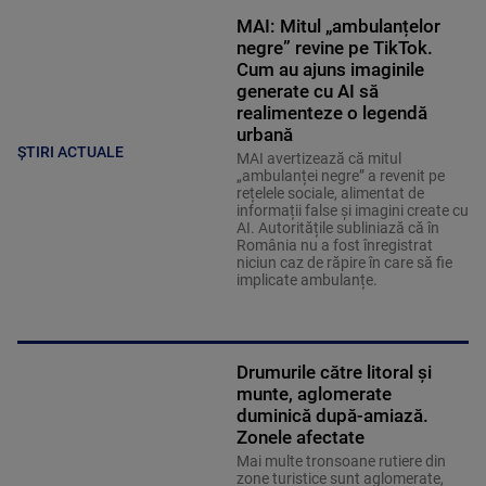
MAI: Mitul „ambulanțelor
negre” revine pe TikTok.
Cum au ajuns imaginile
generate cu AI să
realimenteze o legendă
urbană
ȘTIRI ACTUALE
MAI avertizează că mitul
„ambulanței negre” a revenit pe
rețelele sociale, alimentat de
informații false și imagini create cu
AI. Autoritățile subliniază că în
România nu a fost înregistrat
niciun caz de răpire în care să fie
implicate ambulanțe.
Drumurile către litoral și
munte, aglomerate
duminică după-amiază.
Zonele afectate
Mai multe tronsoane rutiere din
zone turistice sunt aglomerate,