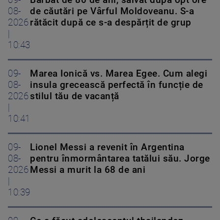
09-
Bărbat de 80 de ani, salvat după opt ore
08-
de căutări pe Vârful Moldoveanu. S-a
2026
rătăcit după ce s-a despărțit de grup
|
10:43
09-
Marea Ionică vs. Marea Egee. Cum alegi
08-
insula grecească perfectă în funcție de
2026
stilul tău de vacanță
|
10:41
09-
Lionel Messi a revenit în Argentina
08-
pentru înmormântarea tatălui său. Jorge
2026
Messi a murit la 68 de ani
|
10:39