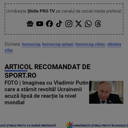
Urmărește
Știrile PRO TV
pe canalul de social media preferat:
Etichete:
horoscop
,
horoscop astazi
,
horoscop zilnic
,
vibratia
zilei
,
ARTICOL RECOMANDAT DE
SPORT.RO
FOTO | Imaginea cu Vladimir Putin
care a stârnit revoltă! Ucrainenii
acuză lipsă de reacție la nivel
mondial
UGĂ ȘTIRILE PROTV CA SURSĂ PREFERATĂ
URMĂREȘTE ȘTIRILE PROTV ÎN GOOGLE 