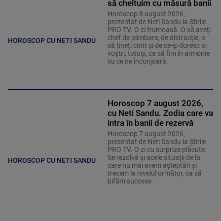
să cheltuim cu măsură banii
Horoscop 8 august 2026,
prezentat de Neti Sandu la Știrile
PRO TV. O zi frumoasă. O să aveți
chef de plimbare, de distracție, o
HOROSCOP CU NETI SANDU
să țineți cont și de ce-și doresc ai
voștri, totuși, ca să fim în armonie
cu ce ne înconjoară.
Horoscop 7 august 2026,
cu Neti Sandu. Zodia care va
intra în banii de rezervă
Horoscop 7 august 2026,
prezentat de Neti Sandu la Știrile
PRO TV. O zi cu surprize plăcute.
Se rezolvă și acele situații de la
HOROSCOP CU NETI SANDU
care nu mai avem așteptări și
trecem la nivelul următor, ca să
bifăm succese.