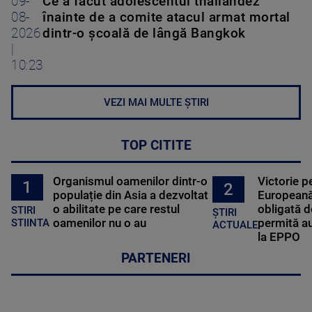
09-
Ce a făcut adolescentul thailandez
08-
înainte de a comite atacul armat mortal
2026
dintr-o școală de lângă Bangkok
|
10:23
VEZI MAI MULTE ȘTIRI
TOP CITITE
Organismul oamenilor dintr-o
Victorie p
1
2
populație din Asia a dezvoltat
Europeană
o abilitate pe care restul
obligată d
STIRI
ȘTIRI
oamenilor nu o au
permită au
STIINTA
ACTUALE
la EPPO
PARTENERI