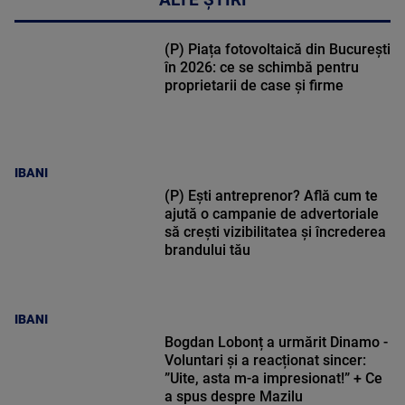
ALTE ȘTIRI
(P) Piața fotovoltaică din București
în 2026: ce se schimbă pentru
proprietarii de case și firme
IBANI
(P) Ești antreprenor? Află cum te
ajută o campanie de advertoriale
să crești vizibilitatea și încrederea
brandului tău
IBANI
Bogdan Lobonț a urmărit Dinamo -
Voluntari și a reacționat sincer:
”Uite, asta m-a impresionat!” + Ce
a spus despre Mazilu