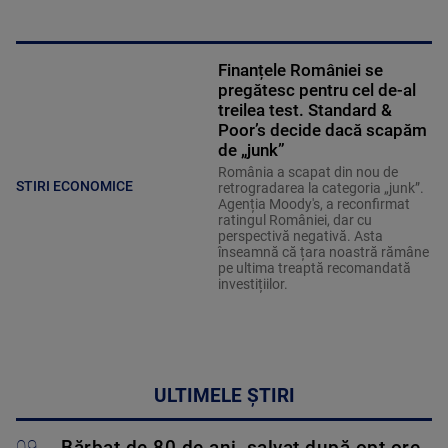
Finanțele României se
pregătesc pentru cel de-al
treilea test. Standard &
Poor’s decide dacă scapăm
de „junk”
România a scapat din nou de
STIRI ECONOMICE
retrogradarea la categoria „junk”.
Agenția Moody's, a reconfirmat
ratingul României, dar cu
perspectivă negativă. Asta
înseamnă că țara noastră rămâne
pe ultima treaptă recomandată
investițiilor.
ULTIMELE ȘTIRI