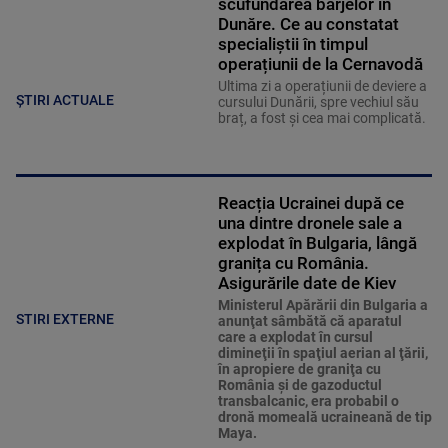
scufundarea barjelor în
Dunăre. Ce au constatat
specialiștii în timpul
operațiunii de la Cernavodă
Ultima zi a operațiunii de deviere a
ȘTIRI ACTUALE
cursului Dunării, spre vechiul său
braț, a fost și cea mai complicată.
Reacția Ucrainei după ce
una dintre dronele sale a
explodat în Bulgaria, lângă
granița cu România.
Asigurările date de Kiev
Ministerul Apărării din Bulgaria a
STIRI EXTERNE
anunţat sâmbătă că aparatul
care a explodat în cursul
dimineţii în spaţiul aerian al ţării,
în apropiere de graniţa cu
România şi de gazoductul
transbalcanic, era probabil o
dronă momeală ucraineană de tip
Maya.