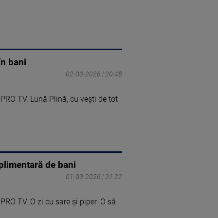
în bani
02-03-2026 | 20:48
PRO TV. Lună Plină, cu vești de tot
plimentară de bani
01-03-2026 | 21:22
PRO TV. O zi cu sare și piper. O să