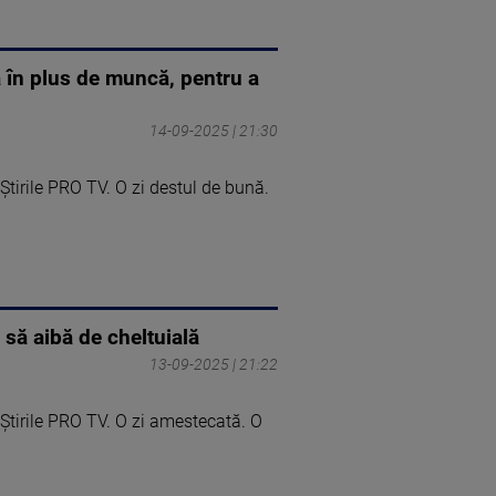
 în plus de muncă, pentru a
14-09-2025 | 21:30
tirile PRO TV. O zi destul de bună.
 să aibă de cheltuială
13-09-2025 | 21:22
Știrile PRO TV. O zi amestecată. O