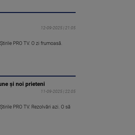
12-09-2025 | 21:05
tirile PRO TV. O zi frumoasă.
ne și noi prieteni
11-09-2025 | 22:05
tirile PRO TV. Rezolvări azi. O să