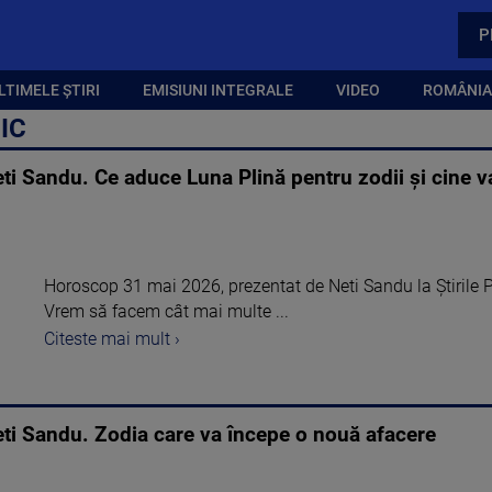
P
LTIMELE ȘTIRI
EMISIUNI INTEGRALE
VIDEO
ROMÂNIA,
IC
i Sandu. Ce aduce Luna Plină pentru zodii și cine va
Horoscop 31 mai 2026, prezentat de Neti Sandu la Știrile P
Vrem să facem cât mai multe ...
Citeste mai mult ›
ti Sandu. Zodia care va începe o nouă afacere