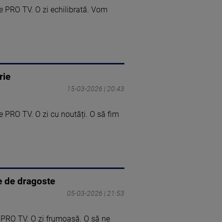
e PRO TV. O zi echilibrată. Vom
rie
15-03-2026 | 20:43
e PRO TV. O zi cu noutăți. O să fim
e de dragoste
05-03-2026 | 21:53
e PRO TV. O zi frumoasă. O să ne