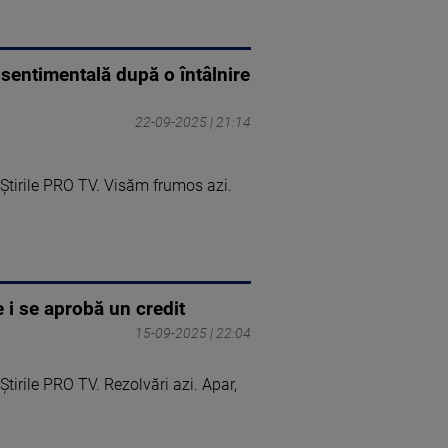
sentimentală după o întâlnire
22-09-2025 | 21:14
Știrile PRO TV. Visăm frumos azi.
 i se aprobă un credit
15-09-2025 | 22:04
irile PRO TV. Rezolvări azi. Apar,