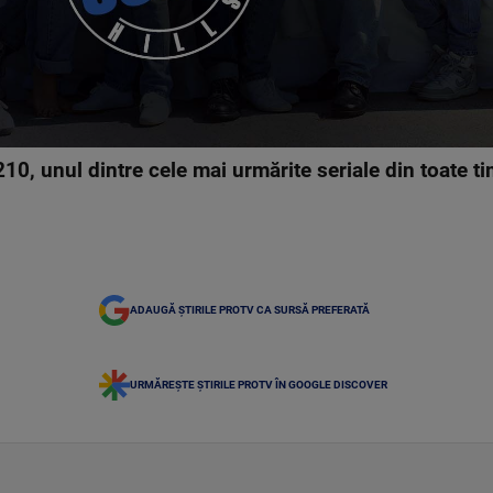
210, unul dintre cele mai urmărite seriale din toate t
ADAUGĂ ȘTIRILE PROTV CA SURSĂ PREFERATĂ
URMĂREȘTE ȘTIRILE PROTV ÎN GOOGLE DISCOVER