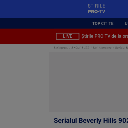
StirilePROTV
TOP CITITE
U
LIVE
Știrile PRO TV de la or
Stirileprotv
SHOW-BUZZ
Stiri Mondene
Serialul 
Serialul Beverly Hills 