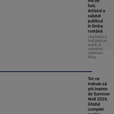
mii de
fani.
Artistul a
salutat
publicul
în limba
română
Cluj Arena a
fost plină joi
seară, la
concertul
celebrului
Sting.
Tot ce
trebuie să
știi înainte
de Summer
Well 2026.
Ghidul
complet