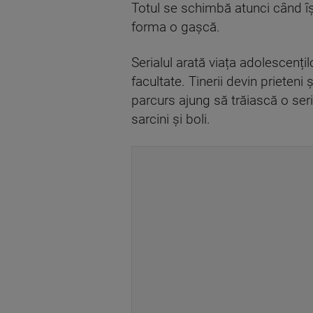
Totul se schimbă atunci când își 
forma o gașcă.
Serialul arată viața adolescențilo
facultate. Tinerii devin prieteni 
parcurs ajung să trăiască o serie
sarcini și boli.