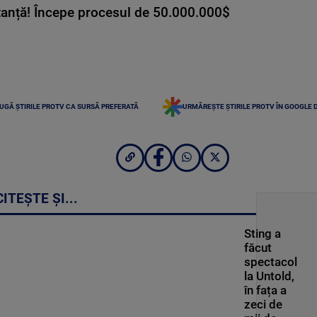
tanță! Începe procesul de 50.000.000$
UGĂ ȘTIRILE PROTV CA SURSĂ PREFERATĂ
URMĂREȘTE ȘTIRILE PROTV ÎN GOOGLE 
CITEȘTE ȘI...
Sting a
făcut
spectacol
la Untold,
în fața a
zeci de