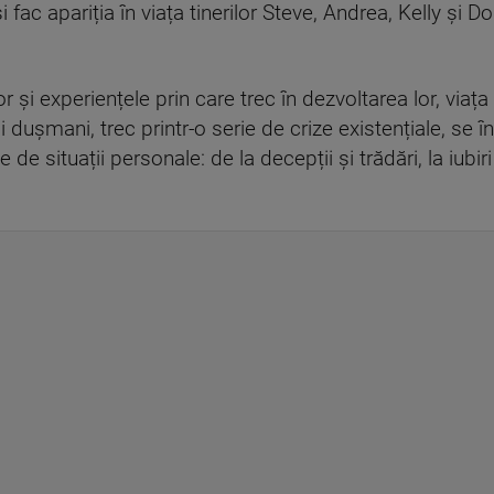
fac apariția în viața tinerilor Steve, Andrea, Kelly și Do
r și experiențele prin care trec în dezvoltarea lor, viața de
și dușmani, trec printr-o serie de crize existențiale, se 
 de situații personale: de la decepții și trădări, la iubi