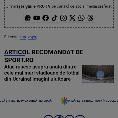
Urmărește
Știrile PRO TV
pe canalul de social media preferat:
Etichete:
tup
,
voyo
,
ARTICOL RECOMANDAT DE
SPORT.RO
Atac rusesc asupra unuia dintre
cele mai mari stadioane de fotbal
din Ucraina! Imagini uluitoare
UGĂ ȘTIRILE PROTV CA SURSĂ PREFERATĂ
URMĂREȘTE ȘTIRILE PROTV ÎN GOOGLE 