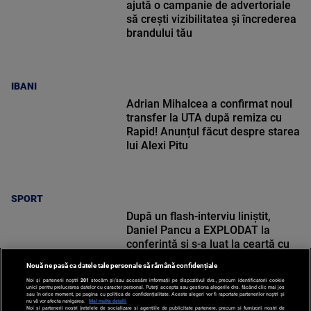
ajută o campanie de advertoriale
să crești vizibilitatea și încrederea
brandului tău
IBANI
Adrian Mihalcea a confirmat noul
transfer la UTA după remiza cu
Rapid! Anunțul făcut despre starea
lui Alexi Pitu
SPORT
După un flash-interviu liniștit,
Daniel Pancu a EXPLODAT la
conferință și s-a luat la ceartă cu
oamenii în sală: ”Gata, nu mai
Nouă ne pasă ca datele tale personale să rămână confidențiale
strigați”
Noi și partenerii noștri
201
stocăm și/sau accesăm informații pe dispozitivul dvs., precum identificatorii cookie
unici pentru prelucrarea datelor cu caracter personal. Puteți accepta sau gestiona alegerile dvs. făcând clic mai jos
sau în orice moment, pe pagina cu politica de confidențialitate. Aceste alegeri vor fi raportate partenerilor noștri și
nu vă vor afecta navigarea.
Mai multe detalii
Noi si partenerii nostri (retelele de socializare si agentiile de publicitate partenere, precum si furnizorii nostri de