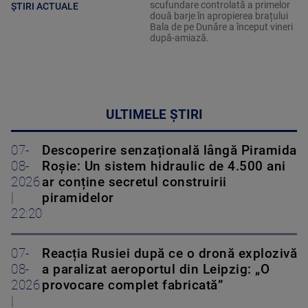
scufundare controlată a primelor
ȘTIRI ACTUALE
două barje în apropierea brațului
Bala de pe Dunăre a început vineri
după-amiază.
ULTIMELE ȘTIRI
07-
Descoperire senzațională lângă Piramida
08-
Roșie: Un sistem hidraulic de 4.500 ani
2026
ar conține secretul construirii
|
piramidelor
22:20
07-
Reacția Rusiei după ce o dronă explozivă
08-
a paralizat aeroportul din Leipzig: „O
2026
provocare complet fabricată”
|