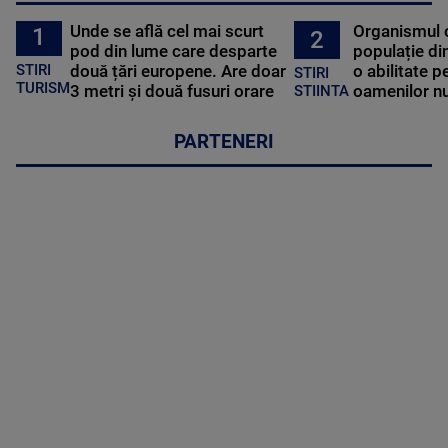
Unde se află cel mai scurt
Organismul 
1
2
pod din lume care desparte
populație di
STIRI
două țări europene. Are doar
o abilitate p
STIRI
TURISM
3 metri și două fusuri orare
oamenilor nu
STIINTA
PARTENERI