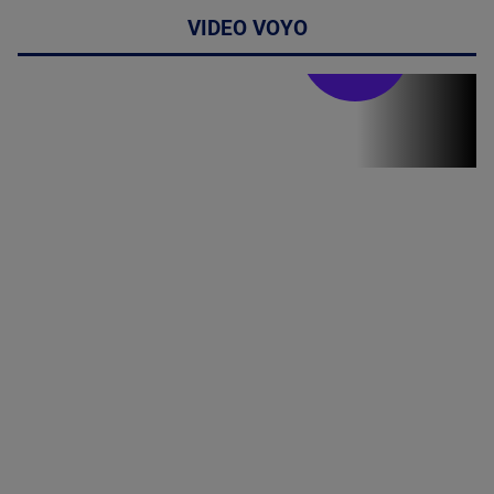
VIDEO VOYO
Stirile PRO TV
Stirile PRO
TV # 19.00 -
07 August
2026
MAI
MULTE
DETALII