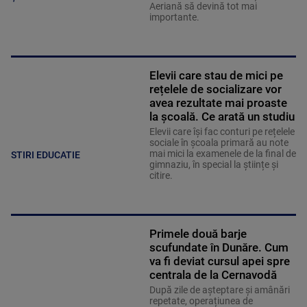
Aeriană să devină tot mai
importante.
Elevii care stau de mici pe
rețelele de socializare vor
avea rezultate mai proaste
la școală. Ce arată un studiu
Elevii care îşi fac conturi pe rețelele
sociale în școala primară au note
mai mici la examenele de la final de
STIRI EDUCATIE
gimnaziu, în special la științe și
citire.
Primele două barje
scufundate în Dunăre. Cum
va fi deviat cursul apei spre
centrala de la Cernavodă
După zile de așteptare și amânări
repetate, operațiunea de