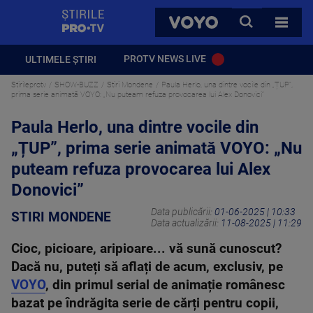
StirilePROTV
CAUTA
VOYO
TOATE 
PROTV NEWS LIVE
ULTIMELE ȘTIRI
Stirileprotv
SHOW-BUZZ
Stiri Mondene
Paula Herlo, una dintre vocile din „ȚUP”,
prima serie animată VOYO: „Nu puteam refuza provocarea lui Alex Donovici”
Paula Herlo, una dintre vocile din
„ȚUP”, prima serie animată VOYO: „Nu
puteam refuza provocarea lui Alex
Donovici”
Data publicării:
01-06-2025 | 10:33
STIRI MONDENE
Data actualizării:
11-08-2025 | 11:29
Cioc, picioare, aripioare... vă sună cunoscut?
Dacă nu, puteți să aflați de acum, exclusiv, pe
VOYO
, din primul serial de animație românesc
bazat pe îndrăgita serie de cărți pentru copii,