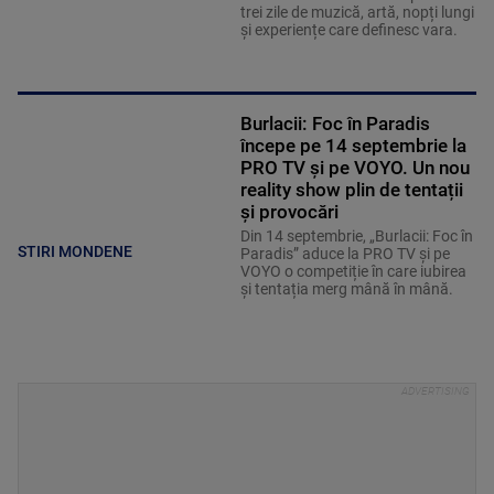
trei zile de muzică, artă, nopți lungi
și experiențe care definesc vara.
Burlacii: Foc în Paradis
începe pe 14 septembrie la
PRO TV și pe VOYO. Un nou
reality show plin de tentații
și provocări
Din 14 septembrie, „Burlacii: Foc în
STIRI MONDENE
Paradis” aduce la PRO TV și pe
VOYO o competiție în care iubirea
și tentația merg mână în mână.