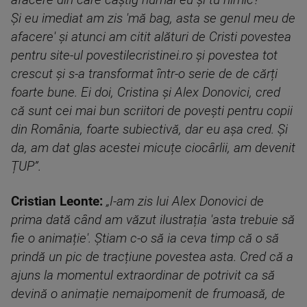
afacere din care câștig numai eu și tu nimic?'
Și eu imediat am zis 'mă bag, asta se genul meu de
afacere' și atunci am citit alături de Cristi povestea
pentru site-ul povestilecristinei.ro și povestea tot
crescut și s-a transformat într-o serie de de cărți
foarte bune. Ei doi, Cristina și Alex Donovici, cred
că sunt cei mai bun scriitori de povești pentru copii
din România, foarte subiectivă, dar eu așa cred. Și
da, am dat glas acestei micuțe ciocârlii, am devenit
ȚUP”.
Cristian Leonte:
„I-am zis lui Alex Donovici de
prima dată când am văzut ilustrația 'asta trebuie să
fie o animație'. Știam c-o să ia ceva timp că o să
prindă un pic de tracțiune povestea asta. Cred că a
ajuns la momentul extraordinar de potrivit ca să
devină o animație nemaipomenit de frumoasă, de