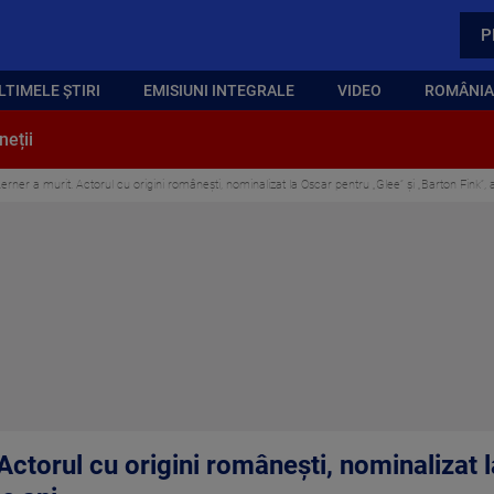
P
LTIMELE ȘTIRI
EMISIUNI INTEGRALE
VIDEO
ROMÂNIA,
neții
erner a murit. Actorul cu origini românești, nominalizat la Oscar pentru „Glee” și „Barton Fink”,
Actorul cu origini românești, nominalizat 