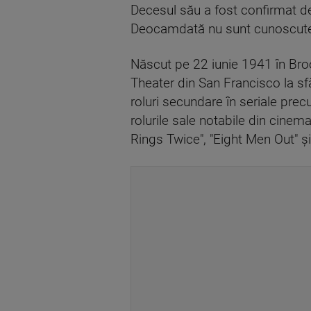
Decesul său a fost confirmat de 
Deocamdată nu sunt cunoscute c
Născut pe 22 iunie 1941 în Broo
Theater din San Francisco la sfâ
roluri secundare în seriale prec
rolurile sale notabile din cin
Rings Twice", "Eight Men Out" ş