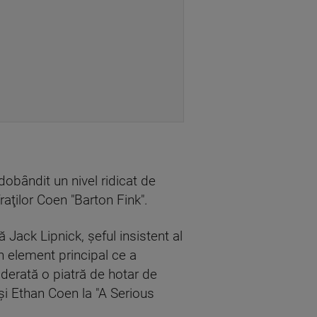
dobândit un nivel ridicat de
raţilor Coen "Barton Fink".
 Jack Lipnick, şeful insistent al
un element principal ce a
siderată o piatră de hotar de
l şi Ethan Coen la "A Serious