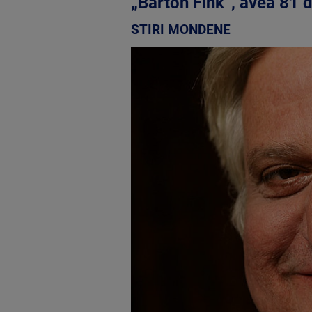
„Barton Fink”, avea 81 d
STIRI MONDENE