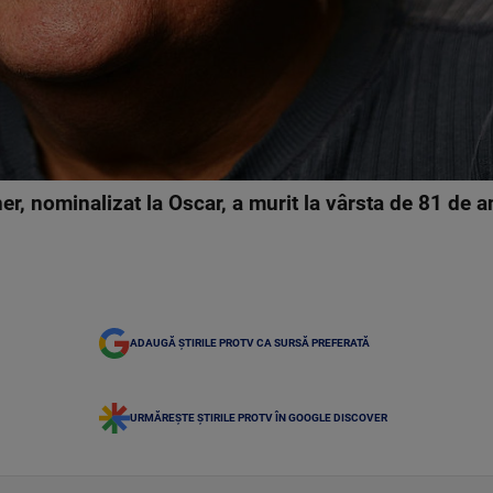
r, nominalizat la Oscar, a murit la vârsta de 81 de a
ADAUGĂ ȘTIRILE PROTV CA SURSĂ PREFERATĂ
URMĂREȘTE ȘTIRILE PROTV ÎN GOOGLE DISCOVER