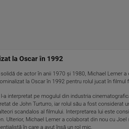
izat la Oscar în 1992
 solidă de actor în anii 1970 şi 1980, Michael Lerner a 
minalizat la Oscar în 1992 pentru rolul jucat în filmul f
 l-a interpretat pe mogulul din industria cinematografică
pretat de John Turturro, iar rolul său a fost considerat 
 alteori scandalos al filmului. Interpretarea lui este con
Coen. Ulterior, Michael Lerner a colaborat din nou cu Joe
ţialistă în care a avut însă un rol mic.