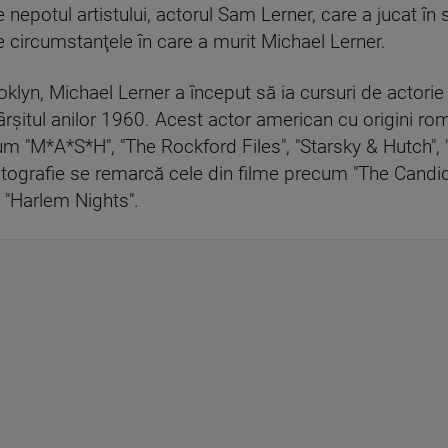
nepotul artistului, actorul Sam Lerner, care a jucat în 
ircumstanţele în care a murit Michael Lerner.
klyn, Michael Lerner a început să ia cursuri de actori
rşitul anilor 1960. Acest actor american cu origini rom
um "M*A*S*H", "The Rockford Files", "Starsky & Hutch", "H
ematografie se remarcă cele din filme precum "The Cand
i "Harlem Nights".