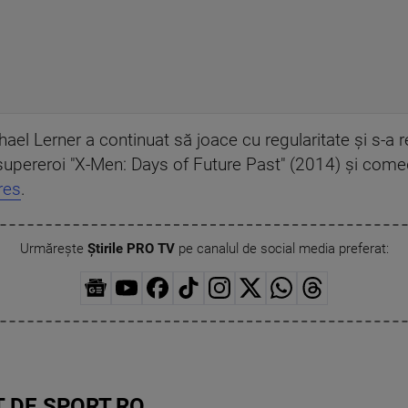
hael Lerner a continuat să joace cu regularitate şi s-a
u supereroi "X-Men: Days of Future Past" (2014) şi com
res
.
Urmărește
Știrile PRO TV
pe canalul de social media preferat:
 DE SPORT.RO