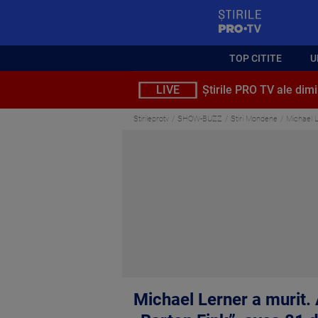
StirilePROTV
TOP CITITE
U
LIVE
Știrile PRO TV ale dimi
Stirileprotv
SHOW-BUZZ
Stiri Mondene
Michael L
Michael Lerner a murit. 