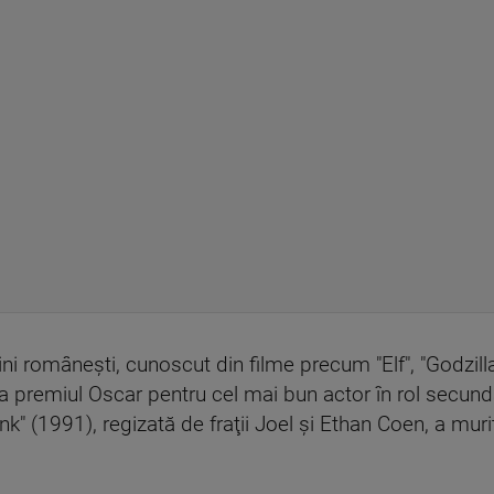
gini româneşti, cunoscut din filme precum "Elf", "Godzill
la premiul Oscar pentru cel mai bun actor în rol secundar
k" (1991), regizată de fraţii Joel şi Ethan Coen, a mur