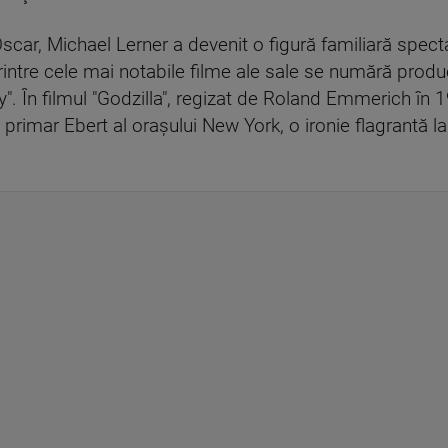
scar, Michael Lerner a devenit o figură familiară spect
printre cele mai notabile filme ale sale se numără produ
". În filmul "Godzilla", regizat de Roland Emmerich în 19
primar Ebert al oraşului New York, o ironie flagrantă la