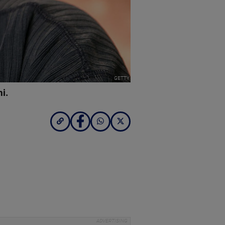
GETTY
ni.