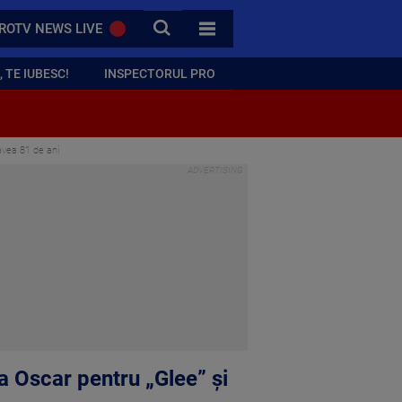
CAUTA
ROTV NEWS LIVE
TOATE CATEGORIILE
 TE IUBESC!
INSPECTORUL PRO
 avea 81 de ani
la Oscar pentru „Glee” și