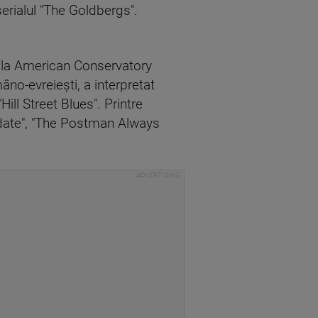
serialul "The Goldbergs".
e la American Conservatory
âno-evreieşti, a interpretat
ill Street Blues". Printre
idate", "The Postman Always