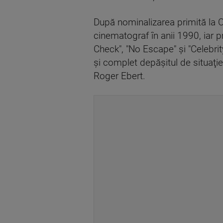
După nominalizarea primită la O
cinematograf în anii 1990, iar 
Check", "No Escape" şi "Celebrity
şi complet depăşitul de situaţie 
Roger Ebert.