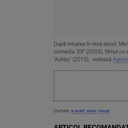
După intrarea în noul secol, Mic
comedia "Elf" (2003), filmul c
"Ashby" (2015), notează
Agerp
Etichete:
a murit
,
actor
,
oscar
,
ARTICOL RECOMANDAT