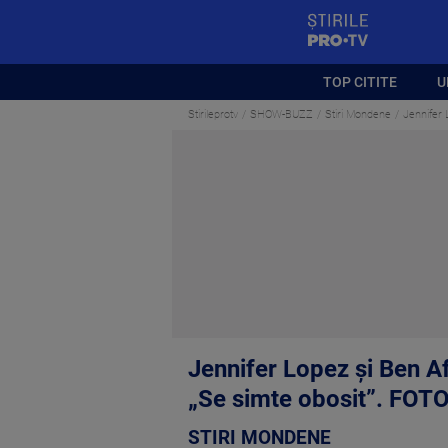
StirilePROTV
TOP CITITE
U
Stirileprotv
SHOW-BUZZ
Stiri Mondene
Jennifer 
Jennifer Lopez și Ben Aff
„Se simte obosit”. FOT
STIRI MONDENE