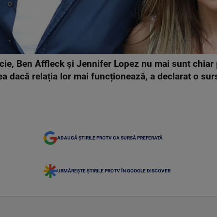
cie, Ben Affleck și Jennifer Lopez nu mai sunt chiar
dea dacă relația lor mai funcționează, a declarat o su
ADAUGĂ ȘTIRILE PROTV CA SURSĂ PREFERATĂ
URMĂREȘTE ȘTIRILE PROTV ÎN GOOGLE DISCOVER