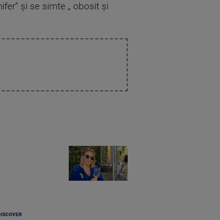
nifer” și se simte „ obosit și
DISCOVER