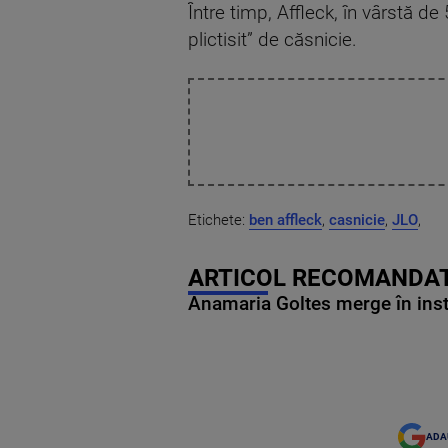
Între timp, Affleck, în vârstă de 
plictisit” de căsnicie.
Etichete:
ben affleck
,
casnicie
,
JLO
,
ARTICOL RECOMANDAT
Anamaria Goltes merge în ins
ADA