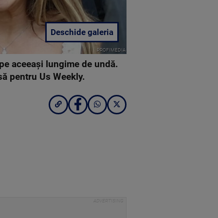
Deschide galeria
PROFIMEDIA
 pe aceeași lungime de undă.
rsă pentru Us Weekly.