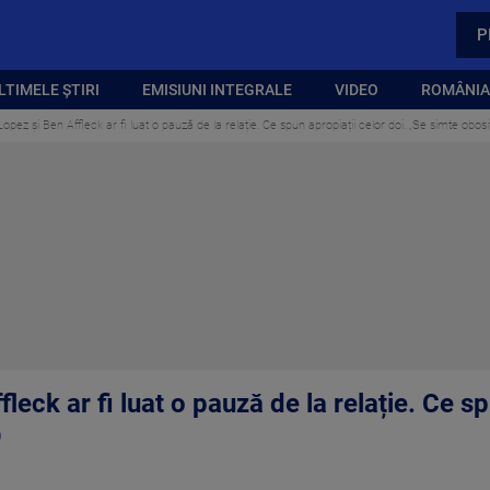
P
LTIMELE ȘTIRI
EMISIUNI INTEGRALE
VIDEO
ROMÂNIA,
Lopez și Ben Affleck ar fi luat o pauză de la relație. Ce spun apropiații celor doi. „Se simte obos
leck ar fi luat o pauză de la relație. Ce sp
O