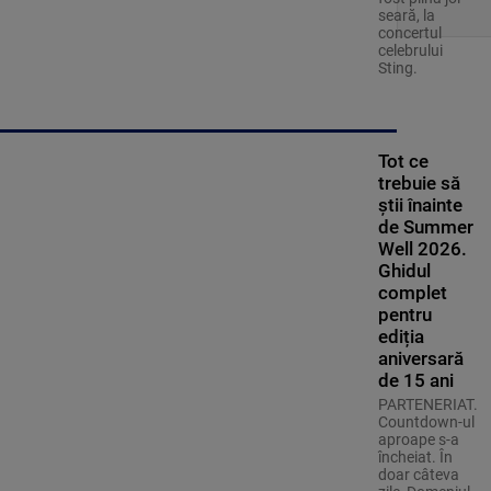
seară, la
concertul
celebrului
Sting.
Tot ce
trebuie să
știi înainte
de Summer
Well 2026.
Ghidul
complet
pentru
ediția
aniversară
de 15 ani
PARTENERIAT.
Countdown-ul
aproape s-a
încheiat. În
doar câteva