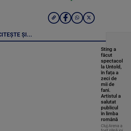
CITEȘTE ȘI...
Sting a
făcut
spectacol
la Untold,
în fața a
zeci de
mii de
fani.
Artistul a
salutat
publicul
în limba
română
Cluj Arena a
fost plină joi