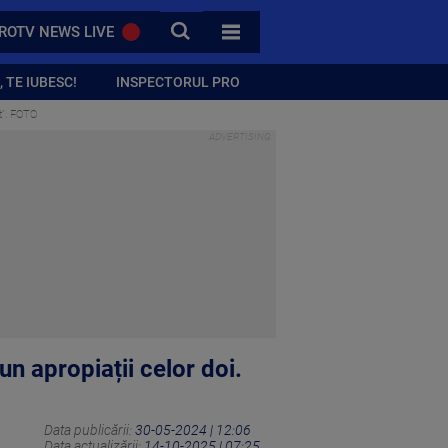
CAUTA
ROTV NEWS LIVE
TOATE CATEGORIILE
 TE IUBESC!
INSPECTORUL PRO
it”. FOTO
un apropiații celor doi.
Data publicării:
30-05-2024 | 12:06
Data actualizării:
14-10-2025 | 07:25