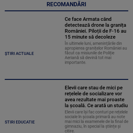
RECOMANDĂRI
Ce face Armata când
detectează drone la granița
României. Piloții de F-16 au
15 minute să decoleze
În ultimele luni, amenințările din
apropierea granițelor României au
făcut ca misiunile de Poliție
ȘTIRI ACTUALE
Aeriană să devină tot mai
importante.
Elevii care stau de mici pe
rețelele de socializare vor
avea rezultate mai proaste
la școală. Ce arată un studiu
Elevii care îşi fac conturi pe rețelele
sociale în școala primară au note
mai mici la examenele de la final de
STIRI EDUCATIE
gimnaziu, în special la științe și
citire.