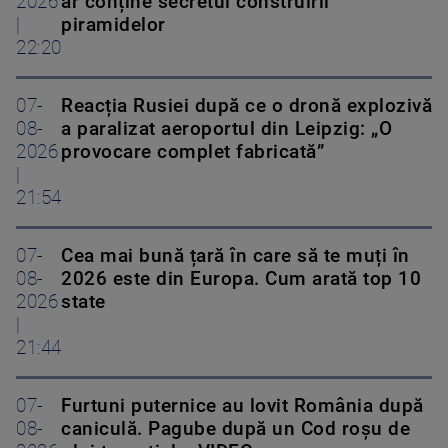
2026
ar conține secretul construirii
|
piramidelor
22:20
07-
Reacția Rusiei după ce o dronă explozivă
08-
a paralizat aeroportul din Leipzig: „O
2026
provocare complet fabricată”
|
21:54
07-
Cea mai bună țară în care să te muți în
08-
2026 este din Europa. Cum arată top 10
2026
state
|
21:44
07-
Furtuni puternice au lovit România după
08-
caniculă. Pagube după un Cod roşu de