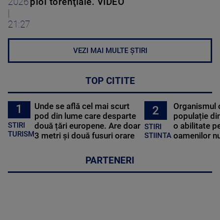
2026
ploi torenţiale. VIDEO
|
21:27
VEZI MAI MULTE ȘTIRI
TOP CITITE
Unde se află cel mai scurt
Organismul 
1
2
pod din lume care desparte
populație di
STIRI
două țări europene. Are doar
o abilitate p
STIRI
TURISM
3 metri și două fusuri orare
oamenilor nu
STIINTA
PARTENERI