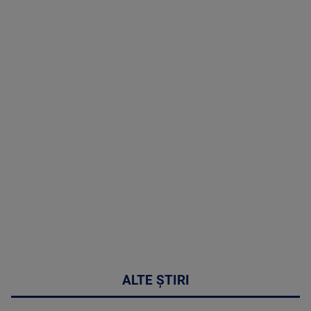
TV # 19.00 -
07 August
2026
MAI
MULTE
DETALII
48:24
ALTE ȘTIRI