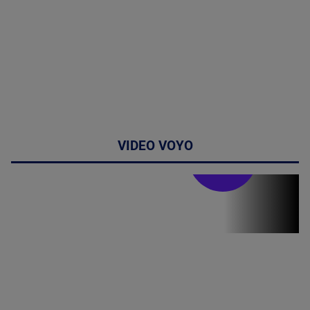
VIDEO VOYO
Stirile PRO TV
Stirile PRO