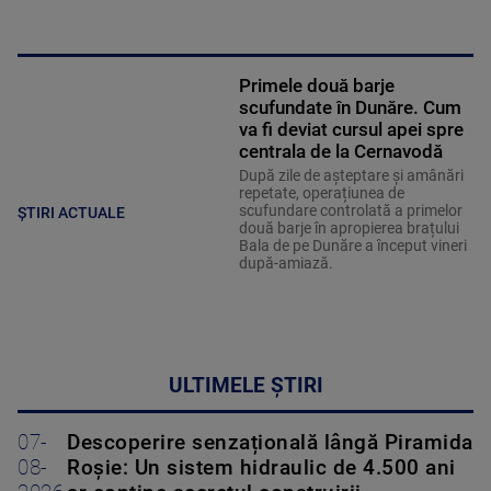
Primele două barje
scufundate în Dunăre. Cum
va fi deviat cursul apei spre
centrala de la Cernavodă
După zile de așteptare și amânări
repetate, operațiunea de
scufundare controlată a primelor
ȘTIRI ACTUALE
două barje în apropierea brațului
Bala de pe Dunăre a început vineri
după-amiază.
ULTIMELE ȘTIRI
07-
Descoperire senzațională lângă Piramida
08-
Roșie: Un sistem hidraulic de 4.500 ani