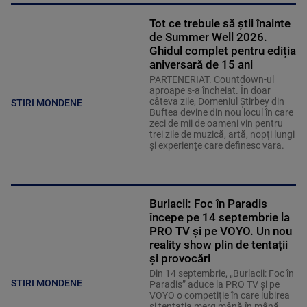
Tot ce trebuie să știi înainte
de Summer Well 2026.
Ghidul complet pentru ediția
aniversară de 15 ani
PARTENERIAT. Countdown-ul
aproape s-a încheiat. În doar
câteva zile, Domeniul Știrbey din
STIRI MONDENE
Buftea devine din nou locul în care
zeci de mii de oameni vin pentru
trei zile de muzică, artă, nopți lungi
și experiențe care definesc vara.
Burlacii: Foc în Paradis
începe pe 14 septembrie la
PRO TV și pe VOYO. Un nou
reality show plin de tentații
și provocări
Din 14 septembrie, „Burlacii: Foc în
STIRI MONDENE
Paradis” aduce la PRO TV și pe
VOYO o competiție în care iubirea
și tentația merg mână în mână.